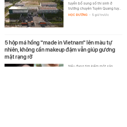
tuyển bổ sung số thí sinh ở
trường chuyên Tuyên Quang tuy…
HỌC ĐƯỜNG
-
5 giờ trước
5 hộp má hồng "made in Vietnam" lên màu tự
nhiên, không cần makeup đậm vẫn giúp gương
mặt rạng rỡ
Nếu đang tìm kiếm một sản
phẩm giúp gương mặt tươi tắn
chỉ trong vài giây, dưới đây là 5
cái tên rất đáng để trải nghiệm.
XEM MUA LUÔN
-
5 giờ trước
Cực phẩm nữ thần 1 năm đóng 4 phim gây bão
toàn cầu: Visual giống cả showbiz, đẹp ngây ngất