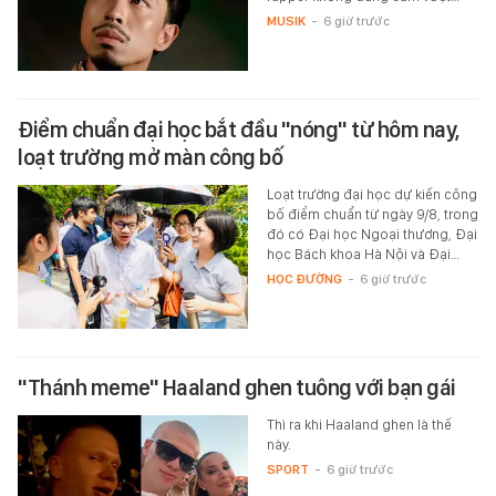
MUSIK
-
6 giờ trước
Điểm chuẩn đại học bắt đầu "nóng" từ hôm nay,
loạt trường mở màn công bố
Loạt trường đại học dự kiến công
bố điểm chuẩn từ ngày 9/8, trong
đó có Đại học Ngoại thương, Đại
học Bách khoa Hà Nội và Đại…
HỌC ĐƯỜNG
-
6 giờ trước
"Thánh meme" Haaland ghen tuông với bạn gái
Thì ra khi Haaland ghen là thế
này.
SPORT
-
6 giờ trước