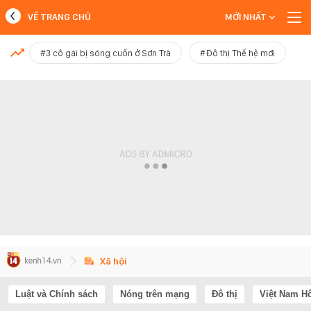
VỀ TRANG CHỦ
MỚI NHẤT
MỚI NHẤT
#3 cô gái bị sóng cuốn ở Sơn Trà
#Đô thị Thế hệ mới
Xem thêm
Xã hội
Luật và Chính sách
Nóng trên mạng
Đô thị
Việt Nam H