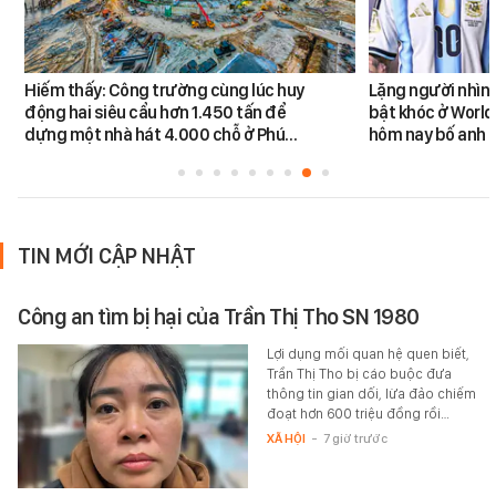
Hiếm thấy: Công trường cùng lúc huy
Lặng người nhìn 
động hai siêu cẩu hơn 1.450 tấn để
bật khóc ở World
dựng một nhà hát 4.000 chỗ ở Phú…
hôm nay bố anh 
TIN MỚI CẬP NHẬT
Công an tìm bị hại của Trần Thị Tho SN 1980
Lợi dụng mối quan hệ quen biết,
Trần Thị Tho bị cáo buộc đưa
thông tin gian dối, lừa đảo chiếm
đoạt hơn 600 triệu đồng rồi…
XÃ HỘI
-
7 giờ trước