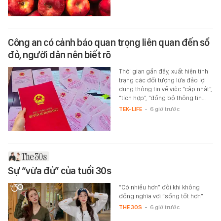
Công an có cảnh báo quan trọng liên quan đến sổ
đỏ, người dân nên biết rõ
Thời gian gần đây, xuất hiện tình
trạng các đối tượng lừa đảo lợi
dụng thông tin về việc “cập nhật”,
“tích hợp”, “đồng bộ thông tin…
TEK-LIFE
-
6 giờ trước
Sự “vừa đủ” của tuổi 30s
“Có nhiều hơn” đôi khi không
đồng nghĩa với “sống tốt hơn”.
THE 30S
-
6 giờ trước