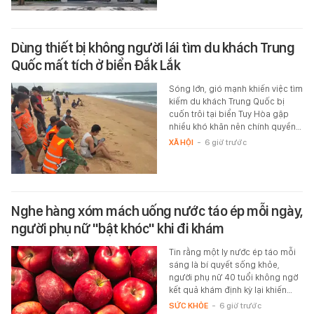
Dùng thiết bị không người lái tìm du khách Trung
Quốc mất tích ở biển Đắk Lắk
Sóng lớn, gió mạnh khiến việc tìm
kiếm du khách Trung Quốc bị
cuốn trôi tại biển Tuy Hòa gặp
nhiều khó khăn nên chính quyền…
XÃ HỘI
-
6 giờ trước
Nghe hàng xóm mách uống nước táo ép mỗi ngày,
người phụ nữ "bật khóc" khi đi khám
Tin rằng một ly nước ép táo mỗi
sáng là bí quyết sống khỏe,
người phụ nữ 40 tuổi không ngờ
kết quả khám định kỳ lại khiến…
SỨC KHỎE
-
6 giờ trước