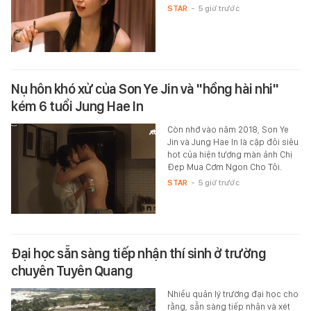
STAR
-
5 giờ trước
Nụ hôn khó xử của Son Ye Jin và "hồng hài nhi"
kém 6 tuổi Jung Hae In
Còn nhớ vào năm 2018, Son Ye
Jin và Jung Hae In là cặp đôi siêu
hot của hiện tượng màn ảnh Chị
Đẹp Mua Cơm Ngon Cho Tôi.
STAR
-
5 giờ trước
Đại học sẵn sàng tiếp nhận thí sinh ở trường
chuyên Tuyên Quang
Nhiều quản lý trường đại học cho
rằng, sẵn sàng tiếp nhận và xét