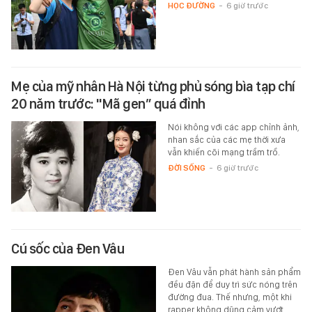
HỌC ĐƯỜNG
-
6 giờ trước
Mẹ của mỹ nhân Hà Nội từng phủ sóng bìa tạp chí
20 năm trước: "Mã gen” quá đỉnh
Nói không với các app chỉnh ảnh,
nhan sắc của các mẹ thời xưa
vẫn khiến cõi mạng trầm trồ.
ĐỜI SỐNG
-
6 giờ trước
Cú sốc của Đen Vâu
Đen Vâu vẫn phát hành sản phẩm
đều đặn để duy trì sức nóng trên
đường đua. Thế nhưng, một khi
rapper không dũng cảm vượt…