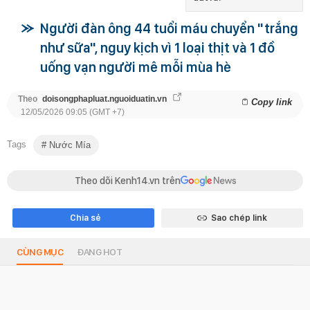
Người đàn ông 44 tuổi máu chuyển "trắng
như sữa", nguy kịch vì 1 loại thịt và 1 đồ
uống vạn người mê mỗi mùa hè
Theo
doisongphapluat.nguoiduatin.vn
Copy link
12/05/2026 09:05 (GMT +7)
Tags
Nước Mía
Theo dõi Kenh14.vn trên
Chia sẻ
Sao chép link
CÙNG MỤC
ĐANG HOT