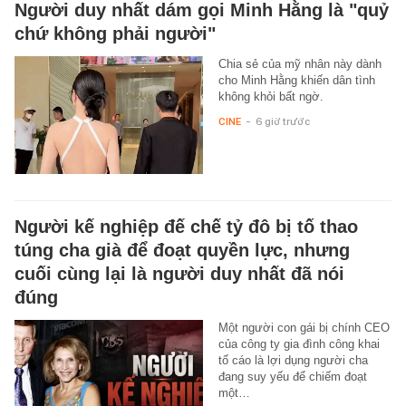
Người duy nhất dám gọi Minh Hằng là "quỷ
chứ không phải người"
Chia sẻ của mỹ nhân này dành
cho Minh Hằng khiến dân tình
không khỏi bất ngờ.
CINE
-
6 giờ trước
Người kế nghiệp đế chế tỷ đô bị tố thao
túng cha già để đoạt quyền lực, nhưng
cuối cùng lại là người duy nhất đã nói
đúng
Một người con gái bị chính CEO
của công ty gia đình công khai
tố cáo là lợi dụng người cha
đang suy yếu để chiếm đoạt
một…