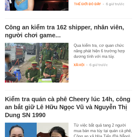
THẾ GIỚI ĐÓ ĐÂY
-
6 giờ trước
Công an kiểm tra 162 shipper, nhân viên,
người chơi game...
Qua kiểm tra, cơ quan chức
năng phát hiện 6 trường hợp
dương tính với ma túy.
XÃ HỘI
-
6 giờ trước
Kiểm tra quán cà phê Cheery lúc 14h, công
an bắt giữ Lê Hữu Ngọc Vũ và Nguyễn Thị
Dung SN 1990
Từ việc bắt quả tang 2 người
mua bán ma túy tại quán cà phê,
Công an xã Hòa Tiến (Đà Nẵng)