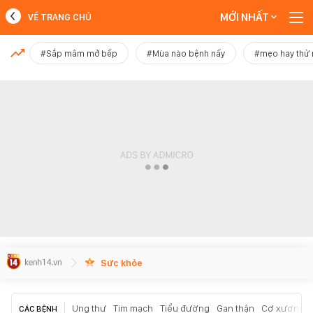
MỚI NHẤT
VỀ TRANG CHỦ
MỚI NHẤT
#Sắp mâm mở bếp
#Mùa nào bệnh nấy
#mẹo hay thử
Xem thêm
Sức khỏe
Ung thư
Tim mạch
Tiểu đường
Gan thận
Cơ xương k
CÁC BỆNH