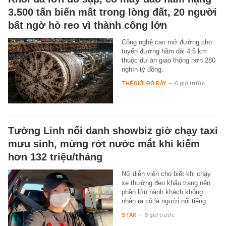
3.500 tấn biến mất trong lòng đất, 20 người
bất ngờ hò reo vì thành công lớn
Công nghệ cao mở đường cho
tuyến đường hầm dài 4,5 km
thuộc dự án giao thông hơn 280
nghìn tỷ đồng.
THẾ GIỚI ĐÓ ĐÂY
-
6 giờ trước
Tường Linh nổi danh showbiz giờ chạy taxi
mưu sinh, mừng rớt nước mắt khi kiếm
hơn 132 triệu/tháng
Nữ diễn viên cho biết khi chạy
xe thường đeo khẩu trang nên
phần lớn hành khách không
nhận ra cô là người nổi tiếng.
STAR
-
6 giờ trước