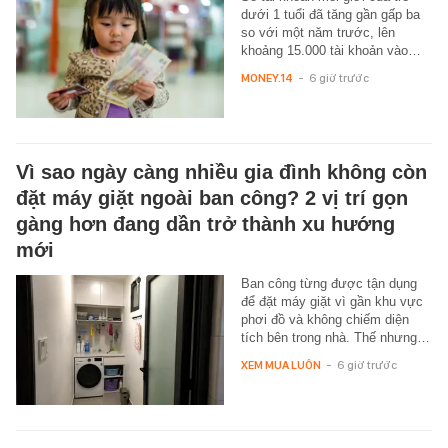
dưới 1 tuổi đã tăng gần gấp ba
so với một năm trước, lên
khoảng 15.000 tài khoản vào…
MONEY.14
-
6 giờ trước
Vì sao ngày càng nhiều gia đình không còn
đặt máy giặt ngoài ban công? 2 vị trí gọn
gàng hơn đang dần trở thành xu hướng
mới
Ban công từng được tận dụng
để đặt máy giặt vì gần khu vực
phơi đồ và không chiếm diện
tích bên trong nhà. Thế nhưng…
XEM MUA LUÔN
-
6 giờ trước