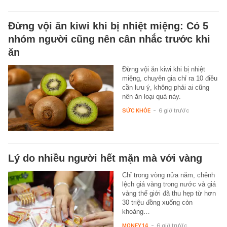
Đừng vội ăn kiwi khi bị nhiệt miệng: Có 5
nhóm người cũng nên cân nhắc trước khi
ăn
Đừng vội ăn kiwi khi bị nhiệt
miệng, chuyên gia chỉ ra 10 điều
cần lưu ý, không phải ai cũng
nên ăn loại quả này.
SỨC KHỎE
-
6 giờ trước
Lý do nhiều người hết mặn mà với vàng
Chỉ trong vòng nửa năm, chênh
lệch giá vàng trong nước và giá
vàng thế giới đã thu hẹp từ hơn
30 triệu đồng xuống còn
khoảng…
MONEY.14
-
6 giờ trước