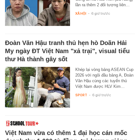
lần ra thêm 2 đối tượng liên…
XÃ HỘI
-
6 giờ trước
Đoàn Văn Hậu tranh thủ hẹn hò Doãn Hải
My ngày ĐT Việt Nam "xả trại", visual tiểu
thư Hà thành gây sốt
Khép lại vòng bảng ASEAN Cup
2026 với ngôi đầu bảng A, Đoàn
Văn Hậu cùng các tuyển thủ
Việt Nam được HLV Kim…
SPORT
-
6 giờ trước
Việt Nam vừa có thêm 1 đại học cán mốc