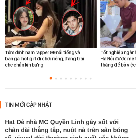
Tóm dính nam rapper 99 nổi tiếng và
Tốt nghiệp ngành 
bạn gái hot girl đi chơi riêng, đàng trai
Hà Nội được mẹ tr
che chắn kín bưng
tháng để bỏ việc 
TIN MỚI CẬP NHẬT
Hạt Dẻ nhà MC Quyền Linh gây sốt với
chân dài thẳng tắp, nuột nà trên sân bóng
rổ, visual đời thường xinh xuất sắc không