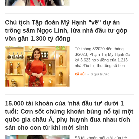
Chủ tịch Tập đoàn Mỹ Hạnh "vẽ" dự án
trồng sâm Ngọc Linh, lừa nhà đầu tư góp
vốn gần 1.300 tỷ đồng
Từ tháng 8/2020 đến tháng
3/2023, Phạm Thị Mỹ Hạnh đã
ký 3.623 hợp đồng của 1.213
nhà đầu tư, thu tổng số tiền…
XÃ HỘI
-
6 giờ trước
15.000 tài khoản của 'nhà đầu tư' dưới 1
tuổi: Cơn sốt chứng khoán bùng nổ tại một
quốc gia châu Á, phụ huynh đua nhau tích
sản cho con từ khi mới sinh
Số tài khoản môi giới của trẻ