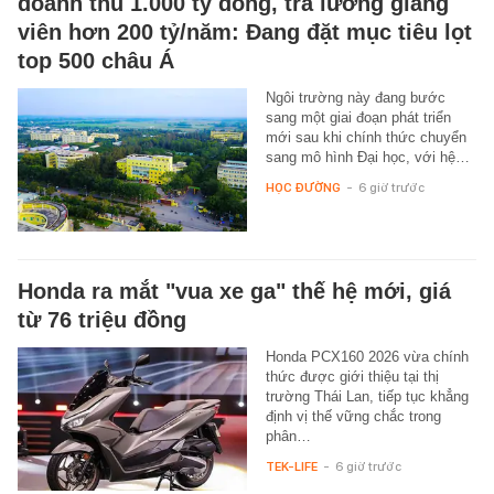
doanh thu 1.000 tỷ đồng, trả lương giảng
viên hơn 200 tỷ/năm: Đang đặt mục tiêu lọt
top 500 châu Á
Ngôi trường này đang bước
sang một giai đoạn phát triển
mới sau khi chính thức chuyển
sang mô hình Đại học, với hệ…
HỌC ĐƯỜNG
-
6 giờ trước
Honda ra mắt "vua xe ga" thế hệ mới, giá
từ 76 triệu đồng
Honda PCX160 2026 vừa chính
thức được giới thiệu tại thị
trường Thái Lan, tiếp tục khẳng
định vị thế vững chắc trong
phân…
TEK-LIFE
-
6 giờ trước