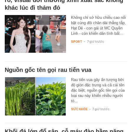
khác lúc đi thảm đỏ
Không chỉ sở hữu chiều cao nổi
bật cùng đôi chân dài thẳng tắp,
Hạt Dẻ - con gái út MC Quyền
Linh - còn khiến dân tình bất…
SPORT
-
7 giờ trước
Nguồn gốc tên gọi rau tiến vua
Rau tiến vua gây ấn tượng bởi
độ giòn đặc trưng và cả cái tên
đặc biệt; nguồn gốc tên gọi của
loại rau này khiến nhiều người
tò…
SỨC KHỎE
-
7 giờ trước
Khối đá lớn đổ sập, cỗ máy đào hầm nặng