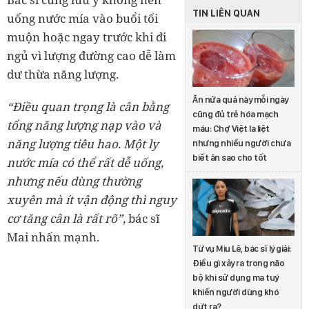
TIN LIÊN QUAN
uống nước mía vào buổi tối
muộn hoặc ngay trước khi đi
ngủ vì lượng đường cao dễ làm
dư thừa năng lượng.
Ăn nửa quả này mỗi ngày
“Điều quan trọng là cân bằng
cũng đủ trẻ hóa mạch
tổng năng lượng nạp vào và
máu: Chợ Việt la liệt
năng lượng tiêu hao. Một ly
nhưng nhiều người chưa
biết ăn sao cho tốt
nước mía có thể rất dễ uống,
nhưng nếu dùng thường
xuyên mà ít vận động thì nguy
cơ tăng cân là rất rõ”,
bác sĩ
Mai nhấn mạnh.
Từ vụ Miu Lê, bác sĩ lý giải:
Điều gì xảy ra trong não
bộ khi sử dụng ma tuý
khiến người dùng khó
dứt ra?