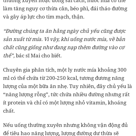
thường xuyên hoặc uống sai cách, nước mía có thể
làm tăng nguy cơ thừa cân, béo phì, đái tháo đường
và gây áp lực cho tim mạch, thận.
“Đường chúng ta ăn hằng ngày chủ yếu cũng được
sản xuất từ mía. Vì vậy, khi uống nước mía, về bản
chất cũng giống như đang nạp thêm đường vào cơ
thể”,
bác sĩ Mai cho biết.
Chuyên gia phân tích, một ly nước mía khoảng 300
ml có thể chứa từ 200-250 kcal, tương đương năng
lượng của một bữa ăn nhẹ. Tuy nhiên, đây chủ yếu là
“năng lượng rỗng”, tức chứa nhiều đường nhưng rất
ít protein và chỉ có một lượng nhỏ vitamin, khoáng
chất.
Nếu uống thường xuyên nhưng không vận động đủ
để tiêu hao năng lượng, lượng đường dư thừa sẽ