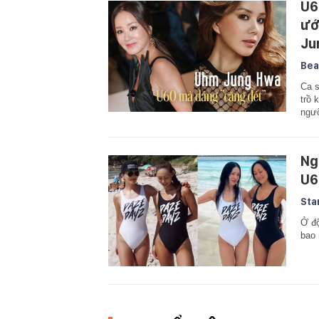
U6
ướ
Ju
Bea
Ca s
trồ 
ngưỡ
Ng
U6
Sta
Ở độ
bao