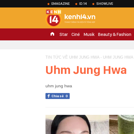
EMAGAZINE
ID.14
SHOWLIVE
Star
Ciné
Musik
Beauty & Fashion
TIN TỨC VỀ UHM JUNG HWA - UHM JUNG HWA
Uhm Jung Hwa
uhm jung hwa
Chia sẻ
0