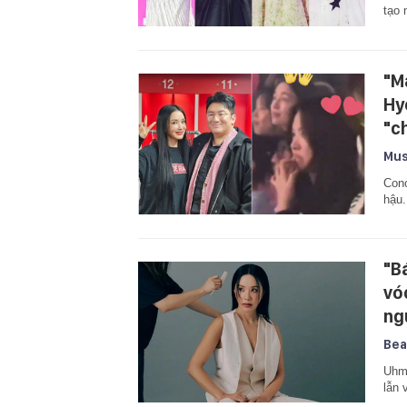
tạo 
"M
Hy
"c
Mus
Con
hậu.
"B
vó
ng
Bea
Uhm 
lẫn 