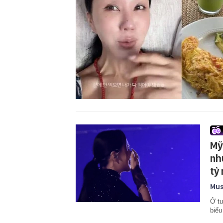
Mỹ
nh
tỷ
Mus
Ở tu
biểu