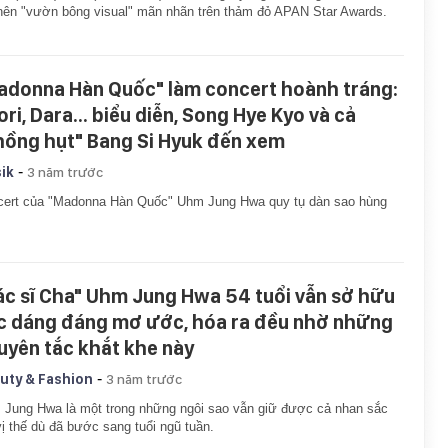
nên "vườn bông visual" mãn nhãn trên thảm đỏ APAN Star Awards.
adonna Hàn Quốc" làm concert hoành tráng:
ori, Dara... biểu diễn, Song Hye Kyo và cả
hồng hụt" Bang Si Hyuk đến xem
-
ik
3 năm trước
cert của "Madonna Hàn Quốc" Uhm Jung Hwa quy tụ dàn sao hùng
ác sĩ Cha" Uhm Jung Hwa 54 tuổi vẫn sở hữu
c dáng đáng mơ ước, hóa ra đều nhờ những
uyên tắc khắt khe này
-
uty & Fashion
3 năm trước
Jung Hwa là một trong những ngôi sao vẫn giữ được cả nhan sắc
vị thế dù đã bước sang tuổi ngũ tuần.