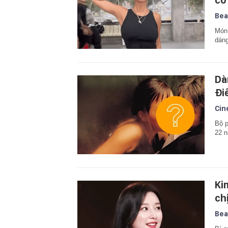
có
Bea
Món 
dáng
Dà
Đi
Cin
Bộ p
22 n
Ki
ch
Bea