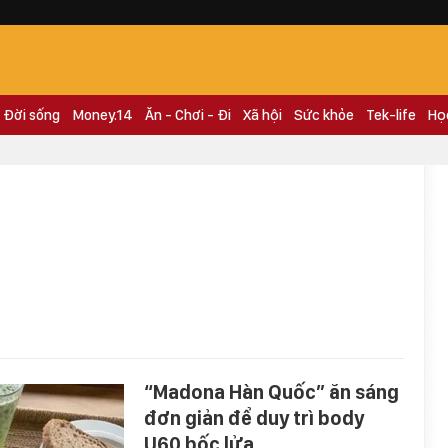
Đời sống
Money.14
Ăn - Chơi - Đi
Xã hội
Sức khỏe
Tek-life
Họ
“Madona Hàn Quốc” ăn sáng
đơn giản để duy trì body
U60 bốc lửa