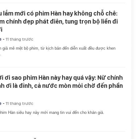
u lắm mới có phim Hàn hay không chỗ chê:
m chính đẹp phát điên, tung trọn bộ liền đi
i
-
e
11 tháng trước
 giả mê mệt bộ phim, từ kịch bản đến diễn xuất đều được khen
.
ời ơi sao phim Hàn này hay quá vậy: Nữ chính
nh ơi là đỉnh, cả nước mòn mỏi chờ đến phần
-
e
11 tháng trước
him Hàn siêu hay này mới mang tin vui đến cho khán giả.