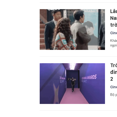
Lâ
Na
trờ
Cin
Khán
ngợi
Tr
đỉ
2
Cin
Bộ p