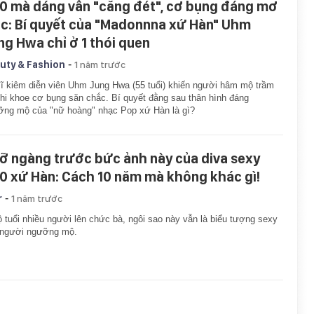
0 mà dáng vẫn "căng đét", cơ bụng đáng mơ
c: Bí quyết của "Madonnna xứ Hàn" Uhm
ng Hwa chỉ ở 1 thói quen
-
uty & Fashion
1 năm trước
ĩ kiêm diễn viên Uhm Jung Hwa (55 tuổi) khiến người hâm mộ trầm
khi khoe cơ bụng săn chắc. Bí quyết đằng sau thân hình đáng
ng mộ của "nữ hoàng" nhạc Pop xứ Hàn là gì?
ỡ ngàng trước bức ảnh này của diva sexy
0 xứ Hàn: Cách 10 năm mà không khác gì!
-
r
1 năm trước
 tuổi nhiều người lên chức bà, ngôi sao này vẫn là biểu tượng sexy
 người ngưỡng mộ.