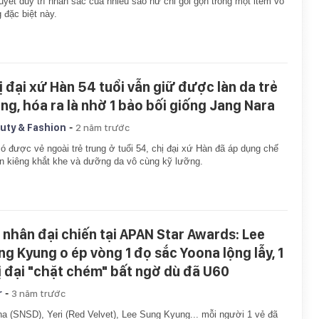
uyết duy trì nhan sắc của nhiều sao nữ chỉ gói gọn trong một item vô
 đặc biệt này.
ị đại xứ Hàn 54 tuổi vẫn giữ được làn da trẻ
ung, hóa ra là nhờ 1 bảo bối giống Jang Nara
-
uty & Fashion
2 năm trước
ó được vẻ ngoài trẻ trung ở tuổi 54, chị đại xứ Hàn đã áp dụng chế
n kiêng khắt khe và dưỡng da vô cùng kỹ lưỡng.
 nhân đại chiến tại APAN Star Awards: Lee
ng Kyung o ép vòng 1 đọ sắc Yoona lộng lẫy, 1
ị đại "chặt chém" bất ngờ dù đã U60
-
r
3 năm trước
a (SNSD), Yeri (Red Velvet), Lee Sung Kyung... mỗi người 1 vẻ đã