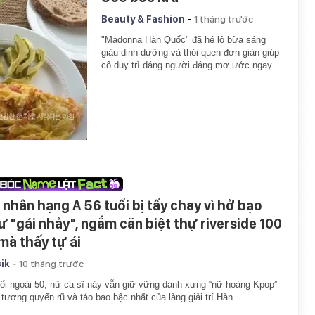
-
Beauty & Fashion
1 tháng trước
"Madonna Hàn Quốc" đã hé lộ bữa sáng
giàu dinh dưỡng và thói quen đơn giản giúp
cô duy trì dáng người đáng mơ ước ngay…
 nhân hạng A 56 tuổi bị tẩy chay vì hở bạo
ư "gái nhảy", ngắm căn biệt thự riverside 100
 mà thấy tự ái
-
ik
10 tháng trước
ổi ngoài 50, nữ ca sĩ này vẫn giữ vững danh xưng “nữ hoàng Kpop” -
 tượng quyến rũ và táo bạo bậc nhất của làng giải trí Hàn.