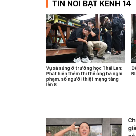
TIN NỔI BẬT KENH 14
Vụ xả súng ở trường học Thái Lan:
Độ
Phát hiện thêm thi thể ông bà nghi
BL
phạm, số người thiệt mạng tăng
lên 8
Ch
gi