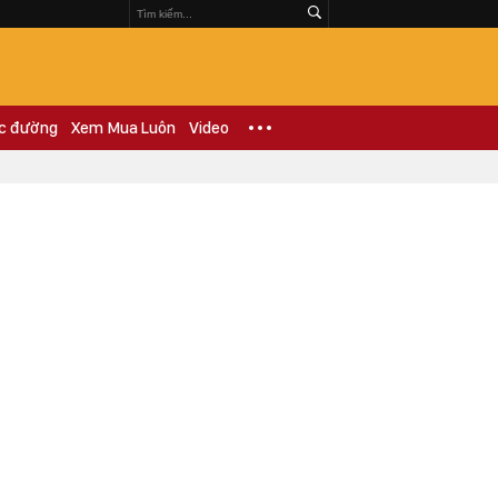
c đường
Xem Mua Luôn
Video