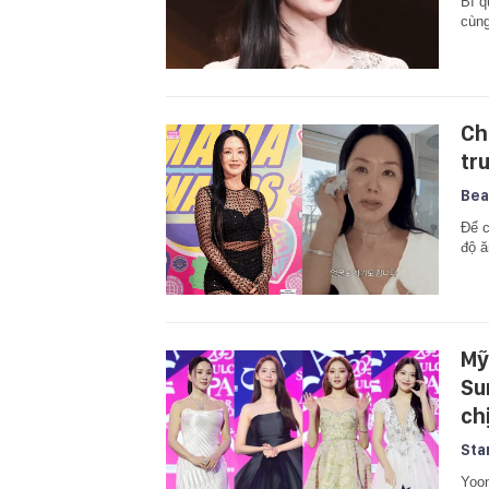
Bí q
cùng
Ch
tr
Bea
Để c
độ ă
Mỹ
Su
ch
Sta
Yoon