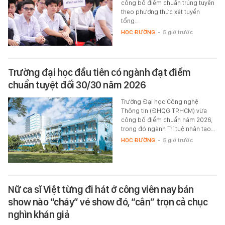
công bố điểm chuẩn trúng tuyển
theo phương thức xét tuyển
tổng…
HỌC ĐƯỜNG
-
5 giờ trước
Trường đại học đầu tiên có ngành đạt điểm
chuẩn tuyệt đối 30/30 năm 2026
Trường Đại học Công nghệ
Thông tin (ĐHQG TP.HCM) vừa
công bố điểm chuẩn năm 2026,
trong đó ngành Trí tuệ nhân tạo…
HỌC ĐƯỜNG
-
5 giờ trước
Nữ ca sĩ Việt từng đi hát ở công viên nay bán
show nào “cháy” vé show đó, “cân” trọn cả chục
nghìn khán giả