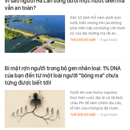
Vì sao người Hà Lan sống dưới mực nước biển mà
vẫn an toàn?
Gần 1/3 lãnh thổ nằm dưới mực
nước biển nhưng Hà Lan không
phải nơm nớp sợ những cơn thịnh
nộ của đại dương mà rất an…
THẾ GIỚI ĐÓ ĐÂY
-
6 giờ trước
Bí mật rợn người trong bộ gen nhân loại: 1% DNA
của bạn đến từ một loài người "bóng ma" chưa
từng được biết tới!
Trước khi loài Homo sapiens
thực hiện cuộc đại di cư rời khỏi
châu Phi để xâm chiếm địa cầu,
tổ tiên của chúng ta đã chạm…
THẾ GIỚI ĐÓ ĐÂY
-
6 giờ trước