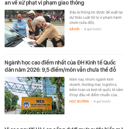
an về xử phạt vi phạm giao thông
Đây là thông tin được đề xuất tại
dự thảo Luật Xử lý vi phạm hành
chính (sửa đổi).
XÃ HỘI
-
6 giờ trước
Ngành học cao điểm nhất của ĐH Kinh tế Quốc
dân năm 2026: 9,5 điểm/môn vẫn chưa thể đỗ
Năm nay, nhóm ngành kinh
doanh, thương mại, logistics,
kiểm toán và kinh tế quốc tế nằm
ở top đầu về điểm chuẩn của…
HỌC ĐƯỜNG
-
6 giờ trước