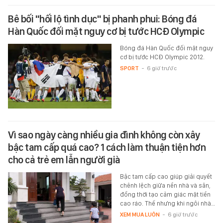
Bê bối "hối lộ tình dục" bị phanh phui: Bóng đá
Hàn Quốc đối mặt nguy cơ bị tước HCĐ Olympic
Bóng đá Hàn Quốc đối mặt nguy
cơ bị tước HCĐ Olympic 2012.
SPORT
-
6 giờ trước
Vì sao ngày càng nhiều gia đình không còn xây
bậc tam cấp quá cao? 1 cách làm thuận tiện hơn
cho cả trẻ em lẫn người già
Bậc tam cấp cao giúp giải quyết
chênh lệch giữa nền nhà và sân,
đồng thời tạo cảm giác mặt tiền
cao ráo. Thế nhưng khi ngôi nhà…
XEM MUA LUÔN
-
6 giờ trước