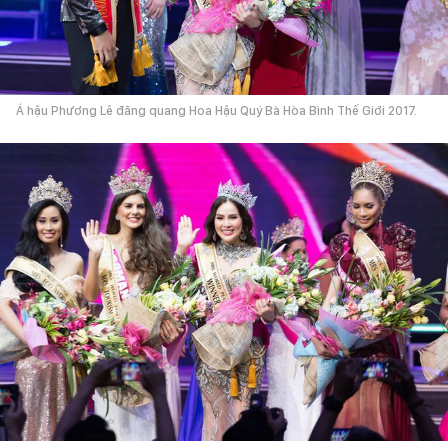
Á hậu Phương Lê đăng quang Hoa Hậu Quý Bà Hòa Bình Thế Giới 2017.