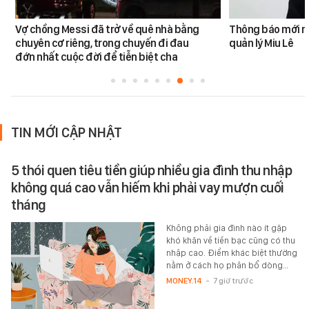
Vợ chồng Messi đã trở về quê nhà bằng
Thông báo mới n
chuyên cơ riêng, trong chuyến đi đau
quản lý Miu Lê
đớn nhất cuộc đời để tiễn biệt cha
TIN MỚI CẬP NHẬT
5 thói quen tiêu tiền giúp nhiều gia đình thu nhập
không quá cao vẫn hiếm khi phải vay mượn cuối
tháng
Không phải gia đình nào ít gặp
khó khăn về tiền bạc cũng có thu
nhập cao. Điểm khác biệt thường
nằm ở cách họ phân bổ dòng…
MONEY.14
-
7 giờ trước