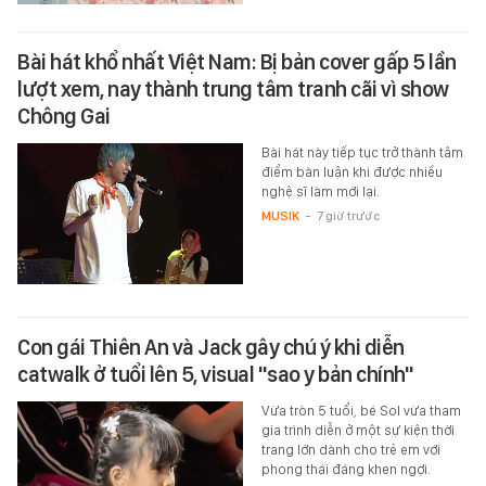
Bài hát khổ nhất Việt Nam: Bị bản cover gấp 5 lần
lượt xem, nay thành trung tâm tranh cãi vì show
Chông Gai
Bài hát này tiếp tục trở thành tâm
điểm bàn luận khi được nhiều
nghệ sĩ làm mới lại.
MUSIK
-
7 giờ trước
Con gái Thiên An và Jack gây chú ý khi diễn
catwalk ở tuổi lên 5, visual "sao y bản chính"
Vừa tròn 5 tuổi, bé Sol vừa tham
gia trình diễn ở một sự kiện thời
trang lớn dành cho trẻ em với
phong thái đáng khen ngợi.