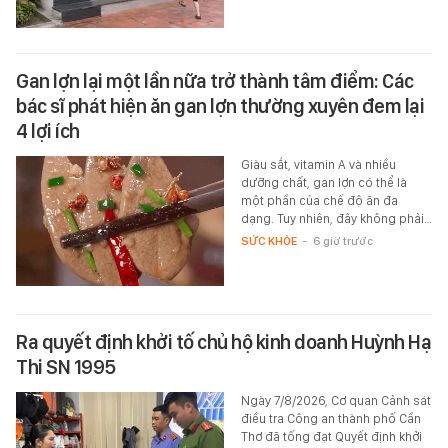
Gan lợn lại một lần nữa trở thành tâm điểm: Các
bác sĩ phát hiện ăn gan lợn thường xuyên đem lại
4 lợi ích
Giàu sắt, vitamin A và nhiều
dưỡng chất, gan lợn có thể là
một phần của chế độ ăn đa
dạng. Tuy nhiên, đây không phải…
SỨC KHỎE
-
6 giờ trước
Ra quyết định khởi tố chủ hộ kinh doanh Huỳnh Hạ
Thi SN 1995
Ngày 7/8/2026, Cơ quan Cảnh sát
điều tra Công an thành phố Cần
Thơ đã tống đạt Quyết định khởi