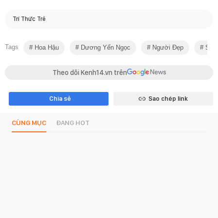
Trí Thức Trẻ
Tags
Hoa Hậu
Dương Yến Ngọc
Người Đẹp
Show
Theo dõi Kenh14.vn trên
Chia sẻ
Sao chép link
CÙNG MỤC
ĐANG HOT