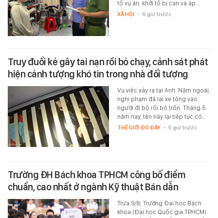
tố vụ án, khởi tố bị can và áp…
XÃ HỘI
-
6 giờ trước
Truy đuổi kẻ gây tai nạn rồi bỏ chạy, cảnh sát phát
hiện cảnh tượng khó tin trong nhà đối tượng
Vụ việc xảy ra tại Anh. Năm ngoái,
nghi phạm đã lái xe tông vào
người đi bộ rồi bỏ trốn. Tháng 5
năm nay, tên này lại tiếp tục có…
THẾ GIỚI ĐÓ ĐÂY
-
5 giờ trước
Trường ĐH Bách khoa TPHCM công bố điểm
chuẩn, cao nhất ở ngành Kỹ thuật Bán dẫn
Trưa 9/8, Trường Đại học Bách
khoa (Đại học Quốc gia TPHCM)