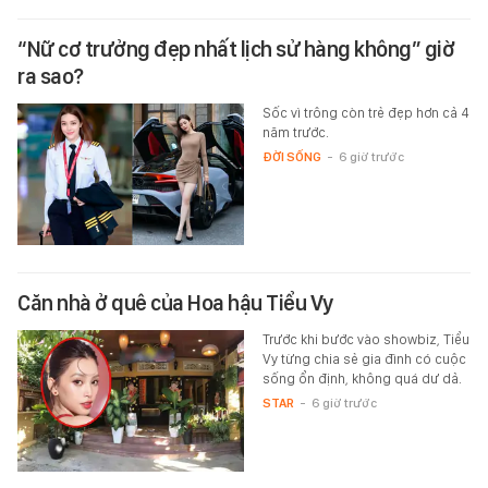
“Nữ cơ trưởng đẹp nhất lịch sử hàng không” giờ
ra sao?
Sốc vì trông còn trẻ đẹp hơn cả 4
năm trước.
ĐỜI SỐNG
-
6 giờ trước
Căn nhà ở quê của Hoa hậu Tiểu Vy
Trước khi bước vào showbiz, Tiểu
Vy từng chia sẻ gia đình có cuộc
sống ổn định, không quá dư dả.
STAR
-
6 giờ trước