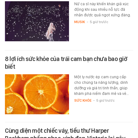
Nữ ca sĩ này khiến khán giả xúc
động khi sau nhiều nỗ lực đã
nhận được quả ngọt xứng đáng.
MUSIK
-
5 giờ trước
8 lợi ích sức khỏe của trái cam bạn chưa bao giờ
biết
Một ly nước ép cam cung cấp
cho chúng ta năng lượng, dinh
dưỡng và giá trị tinh thần, giúp
khám phá niềm đam mê và vẻ…
SỨC KHỎE
-
5 giờ trước
Cùng diện một chiếc váy, tiểu thư Harper