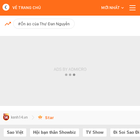
VỀ TRANG CHỦ
MỚI NHẤT
MỚI NHẤT
#Ồn ào của Thư Đan Nguyễn
Xem thêm
Star
Sao Việt
Hội bạn thân Showbiz
TV Show
Đi Soi Sao Đi