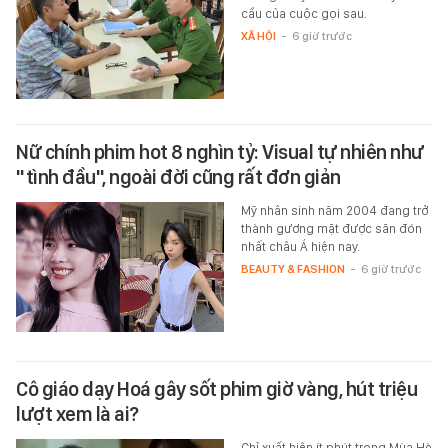
cầu của cuộc gọi sau.
XÃ HỘI
-
6 giờ trước
Nữ chính phim hot 8 nghìn tỷ: Visual tự nhiên như
"tình đầu", ngoài đời cũng rất đơn giản
Mỹ nhân sinh năm 2004 đang trở
thành gương mặt được săn đón
nhất châu Á hiện nay.
BEAUTY & FASHION
-
6 giờ trước
Cô giáo dạy Hoá gây sốt phim giờ vàng, hút triệu
lượt xem là ai?
Chỉ xuất hiện ít phút trong Mùa Hè