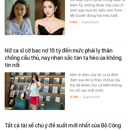
Năm Ấy, những đoạn clip của cô
Sinh dạy Hoá do diễn viên Trình
Mỹ Duyên đóng hút triệu lượt…
CINE
-
6 giờ trước
Nữ ca sĩ cờ bạc nợ 15 tỷ đến mức phải ly thân
chồng cầu thủ, nay nhan sắc tàn tạ héo úa không
tin nổi
Màn lộ diện của nữ ca sĩ đình
đám sau khi ly thân chồng cầu
thủ đã khiến cho cả MXH không
tin nổi vào mắt mình.
STAR
-
6 giờ trước
Tất cả tài xế chú ý đề xuất mới nhất của Bộ Công