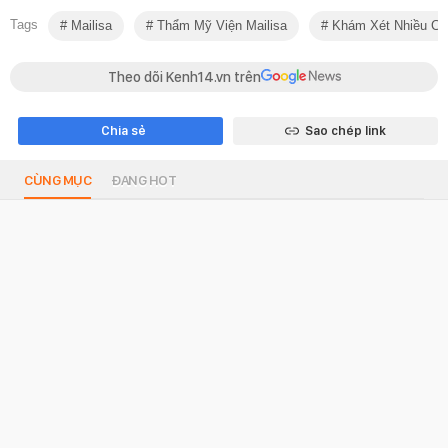
Tags
Mailisa
Thẩm Mỹ Viện Mailisa
Khám Xét Nhiều Cơ
Theo dõi Kenh14.vn trên
Chia sẻ
Sao chép link
CÙNG MỤC
ĐANG HOT