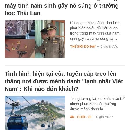
máy tính nam sinh gây nổ súng ở trường
học Thái Lan
Cơ quan chức năng Thái Lan
phát hiện nhiều dữ liệu quan
trọng trong máy tính của nam
sinh gây ra vụ nổ súng tại…
THẾ GIỚI ĐÓ ĐÂY
-
6 giờ trước
Tình hình hiện tại của tuyến cáp treo lên
thẳng nơi được mệnh danh "lạnh nhất Việt
Nam": Khi nào đón khách?
Trong tương lai, du khách có thể
chinh phục đỉnh núi thường
được mệnh danh là
ĂN - CHƠI - ĐI
-
6 giờ trước