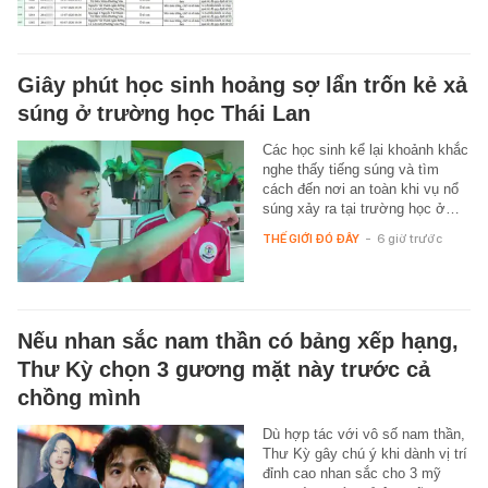
Giây phút học sinh hoảng sợ lẩn trốn kẻ xả
súng ở trường học Thái Lan
Các học sinh kể lại khoảnh khắc
nghe thấy tiếng súng và tìm
cách đến nơi an toàn khi vụ nổ
súng xảy ra tại trường học ở…
THẾ GIỚI ĐÓ ĐÂY
-
6 giờ trước
Nếu nhan sắc nam thần có bảng xếp hạng,
Thư Kỳ chọn 3 gương mặt này trước cả
chồng mình
Dù hợp tác với vô số nam thần,
Thư Kỳ gây chú ý khi dành vị trí
đỉnh cao nhan sắc cho 3 mỹ