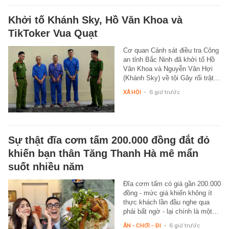
Khởi tố Khánh Sky, Hồ Văn Khoa và
TikToker Vua Quạt
Cơ quan Cảnh sát điều tra Công
an tỉnh Bắc Ninh đã khởi tố Hồ
Văn Khoa và Nguyễn Văn Hợi
(Khánh Sky) về tội Gây rối trật…
XÃ HỘI
-
6 giờ trước
Sự thật đĩa cơm tấm 200.000 đồng đắt đỏ
khiến bạn thân Tăng Thanh Hà mê mẩn
suốt nhiều năm
Đĩa cơm tấm có giá gần 200.000
đồng - mức giá khiến không ít
thực khách lần đầu nghe qua
phải bất ngờ - lại chính là một…
ĂN - CHƠI - ĐI
-
6 giờ trước