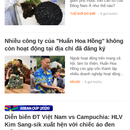
giảm phụ thuộc vào cao su của
Đông Nam Á như thế nào?
THẾ GIỚI ĐÓ ĐÂY
-
5 giờ trước
Nhiều công ty của "Huấn Hoa Hồng" không
còn hoạt động tại địa chỉ đã đăng ký
Ngoài hoạt động trên mạng xã
hội, làm từ thiện, Huấn Hoa
Hồng còn góp vốn thành lập
nhiều doanh nghiệp hoạt động…
XÃ HỘI
-
5 giờ trước
Diễn biến ĐT Việt Nam vs Campuchia: HLV
Kim Sang-sik xuất hện với chiếc áo đen