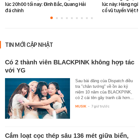
lúc 20h00 tối nay: Đình Bắc, Quang Hải
lúc này: Hàng ngà
đá chính
cổ vũ tuyển Việt
TIN MỚI CẬP NHẬT
Có 2 thành viên BLACKPINK không hợp tác
với YG
Sau bài đăng của Dispatch điều
tra "chân tướng" về ồn ào kỷ
niệm 10 năm của BLACKPINK,
có 2 cái tên gây tranh cãi hơn…
MUSIK
-
7 giờ trước
Cắm loạt cọc thép sâu 136 mét giữa biển,