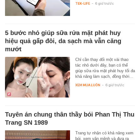
TEK-LIFE
-
6 giờ trước
5 bước nhỏ giúp sữa rửa mặt phát huy
hiệu quả gấp đôi, da sạch mà vẫn căng
mướt
Chỉ cần thay đổi một vài thao
tác nhỏ dưới đây, bạn có thể
giúp sữa rửa mặt phát huy tối đa
khả năng làm sạch, đồng thời…
XEM MUA LUÔN
-
6 giờ trước
Tuyên án chung thân thầy bói Phan Thị Thu
Trang SN 1989
Trang tự nhận có khả năng xem
bói, xem vận mệnh và đưa ra