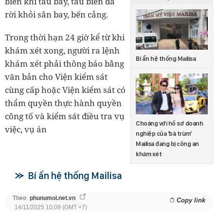
biển khi tàu bay, tàu biển đã
rời khỏi sân bay, bến cảng.
Trong thời hạn 24 giờ kể từ khi
khám xét xong, người ra lệnh
Bí ẩn hệ thống Mailisa
khám xét phải thông báo bằng
văn bản cho Viện kiểm sát
cùng cấp hoặc Viện kiểm sát có
thẩm quyền thực hành quyền
công tố và kiểm sát điều tra vụ
Choáng với hồ sơ doanh
việc, vụ án
nghiệp của 'bà trùm'
Mailisa đang bị công an
khám xét
Bí ẩn hệ thống Mailisa
Theo
phunumoi.net.vn
Copy link
14/11/2025 10:09 (GMT +7)