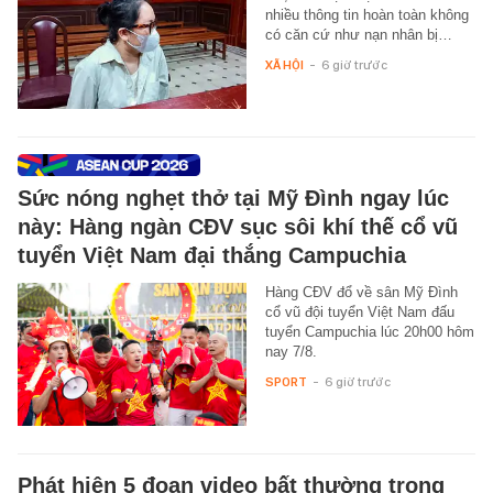
nhiều thông tin hoàn toàn không
có căn cứ như nạn nhân bị…
XÃ HỘI
-
6 giờ trước
Sức nóng nghẹt thở tại Mỹ Đình ngay lúc
này: Hàng ngàn CĐV sục sôi khí thế cổ vũ
tuyển Việt Nam đại thắng Campuchia
Hàng CĐV đổ về sân Mỹ Đình
cổ vũ đội tuyển Việt Nam đấu
tuyển Campuchia lúc 20h00 hôm
nay 7/8.
SPORT
-
6 giờ trước
Phát hiện 5 đoạn video bất thường trong