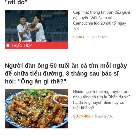
"rất đỏ"
Cập nhật thông tin trận đấu giữa
đội tuyển Việt Nam và
Campuchia lúc 20h00 tối ngày
7/8.
SPORT
-
5 giờ trước
TRỰC TIẾP
Người đàn ông 50 tuổi ăn cà tím mỗi ngày
để chữa tiểu đường, 3 tháng sau bác sĩ
hỏi: "Ông ăn gì thế?"
Nhiều người thường truyền tai
nhau rằng cà tím là "thần dược"
hạ đường huyết, điều này có
thật không?
SỨC KHỎE
-
5 giờ trước