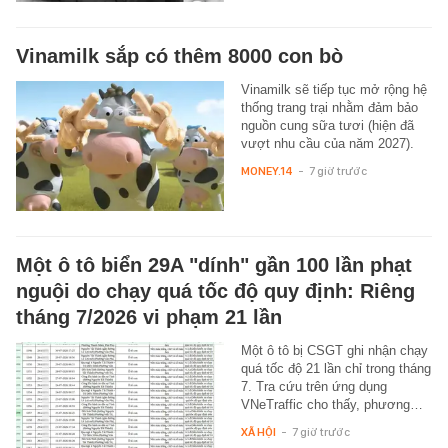
Vinamilk sắp có thêm 8000 con bò
Vinamilk sẽ tiếp tục mở rộng hệ
thống trang trại nhằm đảm bảo
nguồn cung sữa tươi (hiện đã
vượt nhu cầu của năm 2027).
MONEY.14
-
7 giờ trước
Một ô tô biển 29A "dính" gần 100 lần phạt
nguội do chạy quá tốc độ quy định: Riêng
tháng 7/2026 vi phạm 21 lần
Một ô tô bị CSGT ghi nhận chạy
quá tốc độ 21 lần chỉ trong tháng
7. Tra cứu trên ứng dụng
VNeTraffic cho thấy, phương…
XÃ HỘI
-
7 giờ trước