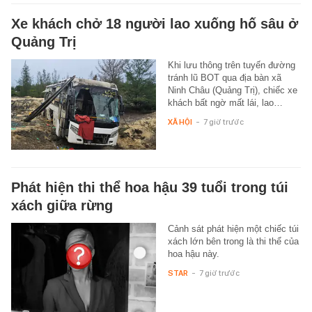
Xe khách chở 18 người lao xuống hố sâu ở
Quảng Trị
Khi lưu thông trên tuyến đường
tránh lũ BOT qua địa bàn xã
Ninh Châu (Quảng Trị), chiếc xe
khách bất ngờ mất lái, lao…
XÃ HỘI
-
7 giờ trước
Phát hiện thi thể hoa hậu 39 tuổi trong túi
xách giữa rừng
Cảnh sát phát hiện một chiếc túi
xách lớn bên trong là thi thể của
hoa hậu này.
STAR
-
7 giờ trước