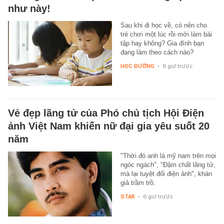
như này!
Sau khi đi học về, có nên cho
trẻ chơi một lúc rồi mới làm bài
tập hay không? Gia đình bạn
đang làm theo cách nào?
HỌC ĐƯỜNG
-
6 giờ trước
Vẻ đẹp lãng tử của Phó chủ tịch Hội Điện
ảnh Việt Nam khiến nữ đại gia yêu suốt 20
năm
"Thời đó anh là mỹ nam trên mọi
ngóc ngách", "Đậm chất lãng tử,
mà lại tuyệt đối điện ảnh", khán
giả trầm trồ.
STAR
-
6 giờ trước