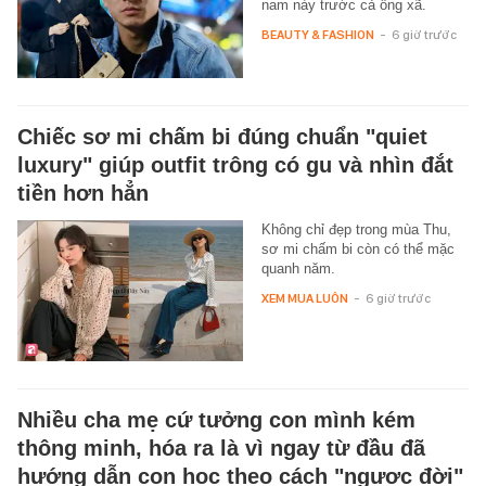
nam này trước cả ông xã.
BEAUTY & FASHION
-
6 giờ trước
Chiếc sơ mi chấm bi đúng chuẩn "quiet
luxury" giúp outfit trông có gu và nhìn đắt
tiền hơn hẳn
Không chỉ đẹp trong mùa Thu,
sơ mi chấm bi còn có thể mặc
quanh năm.
XEM MUA LUÔN
-
6 giờ trước
Nhiều cha mẹ cứ tưởng con mình kém
thông minh, hóa ra là vì ngay từ đầu đã
hướng dẫn con học theo cách "ngược đời"