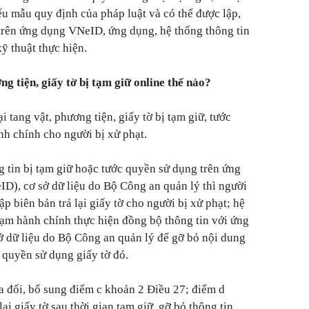
ểu mẫu quy định của pháp luật và có thể được lập,
trên ứng dụng VNeID, ứng dụng, hệ thống thông tin
kỹ thuật thực hiện.
ng tiện, giấy tờ bị tạm giữ online thế nào?
ại tang vật, phương tiện, giấy tờ bị tạm giữ, tước
nh chính cho người bị xử phạt.
g tin bị tạm giữ hoặc tước quyền sử dụng trên ứng
D), cơ sở dữ liệu do Bộ Công an quản lý thì người
p biên bản trả lại giấy tờ cho người bị xử phạt; hệ
phạm hành chính thực hiện đồng bộ thông tin với ứng
ở dữ liệu do Bộ Công an quản lý để gỡ bỏ nội dung
c quyền sử dụng giấy tờ đó.
a đổi, bổ sung điểm c khoản 2 Điều 27; điểm d
ại giấy tờ sau thời gian tạm giữ, gỡ bỏ thông tin