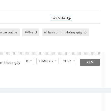
Bấm để thiết lập
tờ xe online
VNeID
Hành chính không giấy tờ
6
THÁNG 8
2026
XEM
m theo ngày