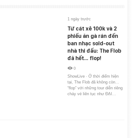
1 ngày trước
Từ cát xê 100k và 2
phiếu ăn gà rán đến
ban nhạc sold-out
nhà thi đấu: The Flob
đã hết… flop!
0
ShowLive · Ở thời điểm hiện
tại, The Flob đã không còn…
“flop” với những tour diễn riêng
cháy vé liên tục như ĐẠI…