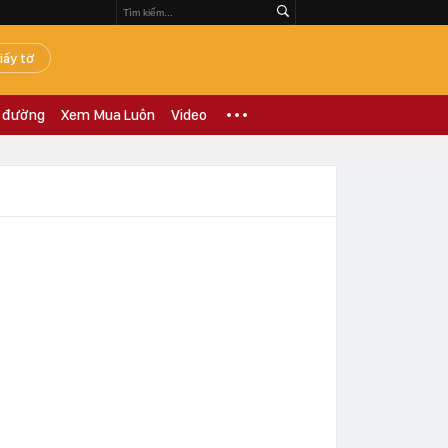
iấy tờ
 đường
Xem Mua Luôn
Video