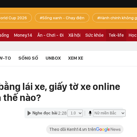
orld Cup 2026
Sống xanh - Chạy điện
Hành chính không g
 sống
Money.14
Ăn - Chơi - Đi
Xã hội
Sức khỏe
Tek-life
Học
W-TO
SỐNG SỐ
UNBOX
XEM XE
bằng lái xe, giấy tờ xe online
h thế nào?
2:28
Nghe đọc bài
Theo dõi Kenh14.vn trên