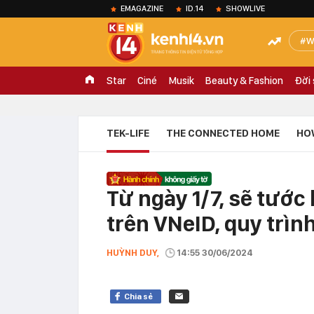
EMAGAZINE
ID.14
SHOWLIVE
W
Star
Ciné
Musik
Beauty & Fashion
Đời
TEK-LIFE
THE CONNECTED HOME
HO
Từ ngày 1/7, sẽ tước 
trên VNeID, quy trìn
HUỲNH DUY,
14:55 30/06/2024
Chia sẻ