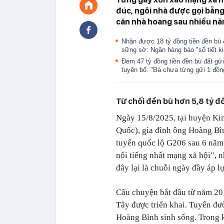
đúc, ngôi nhà được gọi bằng
căn nhà hoang sau nhiều năm
Nhận được 18 tỷ đồng tiền đền bù đ
sững sờ: Ngân hàng báo "sổ tiết k
Đem 47 tỷ đồng tiền đền bù đất gử
tuyên bố: "Bà chưa từng gửi 1 đồ
Từ chối đền bù hơn 5,8 tỷ đ
Ngày 15/8/2025, tại huyện Ki
Quốc), gia đình ông Hoàng Bìn
tuyến quốc lộ G206 sau 6 năm 
nổi tiếng nhất mạng xã hội”, n
đây lại là chuỗi ngày đầy áp l
Câu chuyện bắt đầu từ năm 201
Tây được triển khai. Tuyến đư
Hoàng Bình sinh sống. Trong k