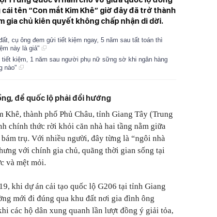
 cái tên “Con mắt Kim Khê” giờ đây đã trở thành
 gia chủ kiên quyết không chấp nhận di dời.
ất, cụ ông đem gửi tiết kiệm ngay, 5 năm sau tất toán thì
iệm này là giả"
i tiết kiệm, 1 năm sau người phụ nữ sững sờ khi ngân hàng
ng nào"
ồng, để quốc lộ phải đổi hướng
m Khê, thành phố Phủ Châu, tỉnh Giang Tây (Trung
h chính thức rời khỏi căn nhà hai tầng nằm giữa
bám trụ. Với nhiều người, đây từng là “ngôi nhà
hưng với chính gia chủ, quãng thời gian sống tại
ực và mệt mỏi.
9, khi dự án cải tạo quốc lộ G206 tại tỉnh Giang
ờng mới đi đúng qua khu đất nơi gia đình ông
hi các hộ dân xung quanh lần lượt đồng ý giải tỏa,