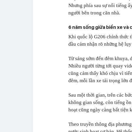
Nhưng phía sau sự nổi tiếng ấ
người bên trong căn nhà.
6 năm sống giữa biển xe và c
Khi quốc lộ G206 chính thức t
đầu cảm nhận rõ những hệ lụy t
Từ sáng sớm đến đêm khuya, dò
Nhiều người từng tới quay vide
cũng cảm thấy khó chịu vì tiế
đêm, mỗi lần xe tải trọng lớn 
Sau một thời gian, trên các bứ
không gian sống, còn tiếng ồn
hoạt cũng ngày càng bất tiện k
Theo truyền thông địa phương,
nước sinh hoạt cơ bản. Hệ thốn