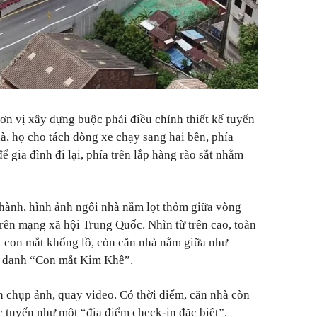
ơn vị xây dựng buộc phải điều chỉnh thiết kế tuyến
à, họ cho tách dòng xe chạy sang hai bên, phía
gia đình đi lại, phía trên lắp hàng rào sắt nhằm
hành, hình ảnh ngôi nhà nằm lọt thỏm giữa vòng
trên mạng xã hội Trung Quốc. Nhìn từ trên cao, toàn
 con mắt khổng lồ, còn căn nhà nằm giữa như
ệt danh “Con mắt Kim Khê”.
n chụp ảnh, quay video. Có thời điểm, căn nhà còn
c tuyến như một “địa điểm check-in đặc biệt”.