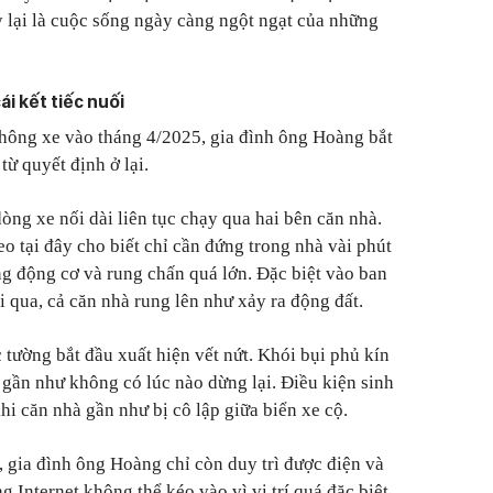
y lại là cuộc sống ngày càng ngột ngạt của những
ái kết tiếc nuối
hông xe vào tháng 4/2025, gia đình ông Hoàng bắt
ừ quyết định ở lại.
ng xe nối dài liên tục chạy qua hai bên căn nhà.
o tại đây cho biết chỉ cần đứng trong nhà vài phút
ng động cơ và rung chấn quá lớn. Đặc biệt vào ban
đi qua, cả căn nhà rung lên như xảy ra động đất.
c tường bắt đầu xuất hiện vết nứt. Khói bụi phủ kín
 gần như không có lúc nào dừng lại. Điều kiện sinh
hi căn nhà gần như bị cô lập giữa biển xe cộ.
 gia đình ông Hoàng chỉ còn duy trì được điện và
g Internet không thể kéo vào vì vị trí quá đặc biệt.