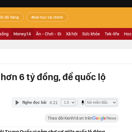
60 độ Vàng
bài học tài chính
 sống
Money.14
Ăn - Chơi - Đi
Xã hội
Sức khỏe
Tek-life
Học
hơn 6 tỷ đồng, để quốc lộ
4:21
Nghe đọc bài
Theo dõi Kenh14.vn trên
ội Trung Quốc vì nằm chơ vơ giữa quốc lộ đông