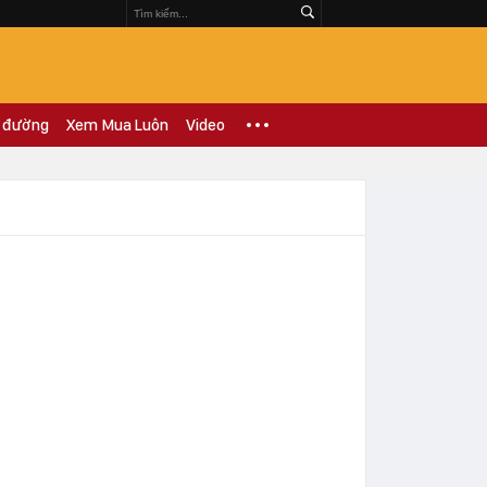
 đường
Xem Mua Luôn
Video