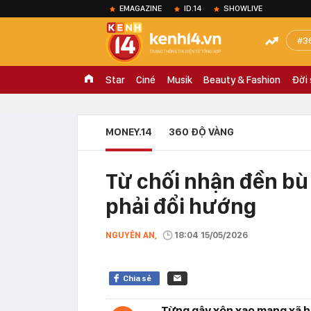
EMAGAZINE
ID.14
SHOWLIVE
3
Star
Ciné
Musik
Beauty & Fashion
Đời
MONEY.14
360 ĐỘ VÀNG
Từ chối nhận đền bù 
phải đổi hướng
NGUYÊN AN,
18:04 15/05/2026
Chia sẻ
Từng gây xôn xao mạng xã h