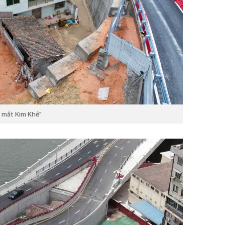
 mắt Kim Khê"