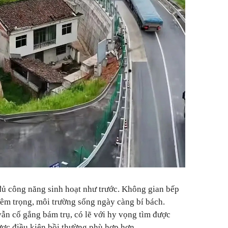
ủ công năng sinh hoạt như trước. Không gian bếp
êm trọng, môi trường sống ngày càng bí bách.
vẫn cố gắng bám trụ, có lẽ với hy vọng tìm được
ược điều kiện bồi thường phù hợp hơn.