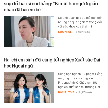
sụp đổ, bác sĩ nói thẳng: "Bí mật hai người giấu
nhau đã hại em bé"
Sự chủ quan này có thể dẫn đến
những hệ quả nghiêm trọng đối
với sức khỏe của thai nhi.
SỨC KHỎE
-
3 giờ trước
Hai chị em sinh đôi cùng tốt nghiệp Xuất sắc Đại
học Ngoại ngữ
Cùng học ngành Sư phạm Tiếng
Anh, cặp chị em song sinh
Phương Anh và Châu Anh tốt
nghiệp Xuất sắc tại trường Đại…
HỌC ĐƯỜNG
-
3 giờ trước