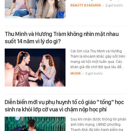
BEAUTY & FASHION
-
2 giờ trước
Thu Minh và Hương Tràm không nhìn mặt nhau
suốt 14 năm vì lý do gì?
Cái ôm của Thu Minh và Hương
Tràm là khoảnh khắc gây sốt trên
mạng xã hội một tuần qua. Các
khán giả đã chờ đợi quá lâu để…
MUSIK
-
2 giờ trước
Diễn biến mới vụ phụ huynh tố cô giáo "tống" học
sinh ra khỏi lớp cờ vua vì chậm nộp học phí
Sau khi nhận được thông tin phản
ánh trên mạng, UBND phường
Thanh Khê đã tiến hành kiểm tra