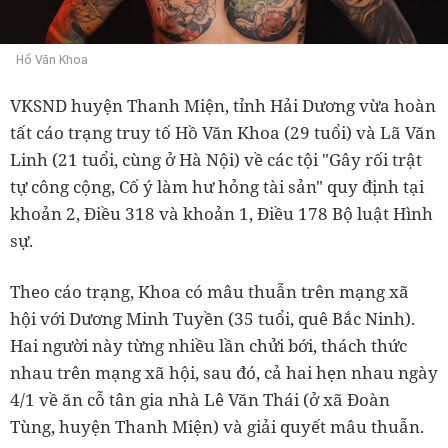
Hồ Văn Khoa
VKSND huyện Thanh Miện, tỉnh Hải Dương vừa hoàn
tất cáo trạng truy tố Hồ Văn Khoa (29 tuổi) và Lã Văn
Linh (21 tuổi, cùng ở Hà Nội) về các tội "Gây rối trật
tự công cộng, Cố ý làm hư hỏng tài sản" quy định tại
khoản 2, Điều 318 và khoản 1, Điều 178 Bộ luật Hình
sự.
Theo cáo trạng, Khoa có mâu thuẫn trên mạng xã
hội với Dương Minh Tuyền (35 tuổi, quê Bắc Ninh).
Hai người này từng nhiều lần chửi bới, thách thức
nhau trên mạng xã hội, sau đó, cả hai hẹn nhau ngày
4/1 về ăn cỗ tân gia nhà Lê Văn Thái (ở xã Đoàn
Tùng, huyện Thanh Miện) và giải quyết mâu thuẫn.