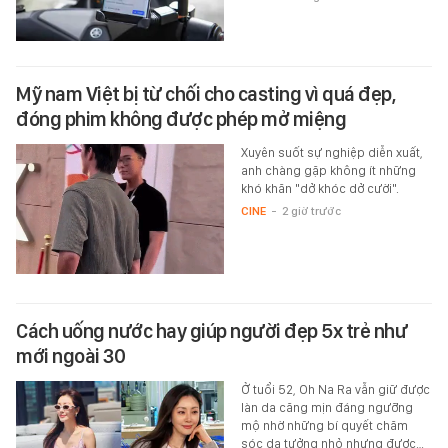
Mỹ nam Việt bị từ chối cho casting vì quá đẹp,
đóng phim không được phép mở miệng
Xuyên suốt sự nghiệp diễn xuất,
anh chàng gặp không ít những
khó khăn "dở khóc dở cười".
CINE
-
2 giờ trước
Cách uống nước hay giúp người đẹp 5x trẻ như
mới ngoài 30
Ở tuổi 52, Oh Na Ra vẫn giữ được
làn da căng mịn đáng ngưỡng
mộ nhờ những bí quyết chăm
sóc da tưởng nhỏ nhưng được…