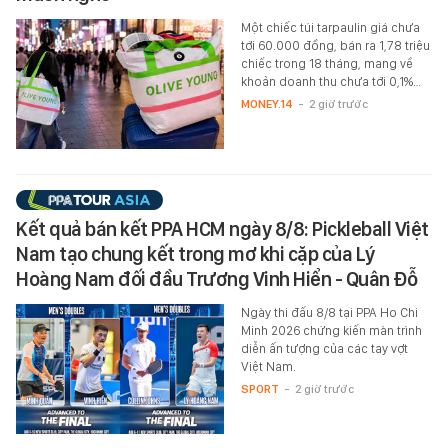
Một chiếc túi tarpaulin giá chưa
tới 60.000 đồng, bán ra 1,78 triệu
chiếc trong 18 tháng, mang về
khoản doanh thu chưa tới 0,1%…
MONEY.14
-
2 giờ trước
Kết quả bán kết PPA HCM ngày 8/8: Pickleball Việt
Nam tạo chung kết trong mơ khi cặp của Lý
Hoàng Nam đối đầu Trương Vinh Hiển - Quân Đỗ
Ngày thi đấu 8/8 tại PPA Ho Chi
Minh 2026 chứng kiến màn trình
diễn ấn tượng của các tay vợt
Việt Nam.
SPORT
-
2 giờ trước