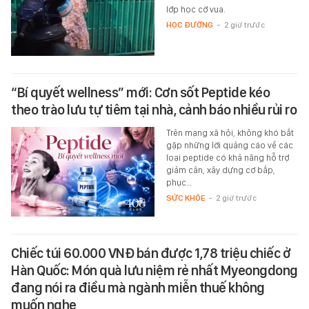
lớp học cờ vua.
HỌC ĐƯỜNG
-
2 giờ trước
“Bí quyết wellness” mới: Cơn sốt Peptide kéo
theo trào lưu tự tiêm tại nhà, cảnh báo nhiều rủi ro
Trên mạng xã hội, không khó bắt
gặp những lời quảng cáo về các
loại peptide có khả năng hỗ trợ
giảm cân, xây dựng cơ bắp,
phục…
SỨC KHỎE
-
2 giờ trước
Chiếc túi 60.000 VNĐ bán được 1,78 triệu chiếc ở
Hàn Quốc: Món quà lưu niệm rẻ nhất Myeongdong
đang nói ra điều mà ngành miễn thuế không
muốn nghe