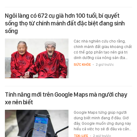
Ngôi làng có 672 cụ già hơn 100 tuổi, bí quyết
sống thọ từ chính mảnh đất đặc biệt đang sinh
sống
Các nhà nghiên cứu cho rằng,
chính mảnh đất giàu khoáng chất
có thể góp phần tạo nên giá trị
dinh dưỡng của nông sản địa…
SỨC KHỎE
-
2 giờ trước
Tính năng mới trên Google Maps mà người chạy
xe nên biết
Google Maps từng giúp người
dùng biết mình đang ở đâu. Giờ
đây, Google muốn ứng dụng này
hiểu cả việc họ sẽ đi đâu và cần…
TEK-LIFE
-
2 giờ trước