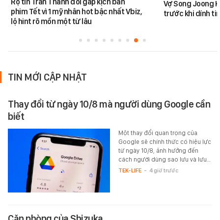
Rộ tin Trấn Thành đổi gấp kịch bản
Vợ Song Joong K
phim Tết vì 1 mỹ nhân hot bậc nhất Vbiz,
trước khi dính tin
lộ hint rõ mồn một từ lâu
TIN MỚI CẬP NHẬT
Thay đổi từ ngày 10/8 mà người dùng Google cần
biết
Một thay đổi quan trọng của
Google sẽ chính thức có hiệu lực
từ ngày 10/8, ảnh hưởng đến
cách người dùng sao lưu và lưu…
TEK-LIFE
-
4 giờ trước
Căn phòng của Shizuka