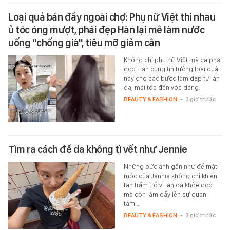
Loại quả bán đầy ngoài chợ: Phụ nữ Việt thi nhau
ủ tóc óng mượt, phái đẹp Hàn lại mê làm nước
uống "chống già", tiêu mỡ giảm cân
Không chỉ phụ nữ Việt mà cả phái
đẹp Hàn cũng tin tưởng loại quả
này cho các bước làm đẹp từ làn
da, mái tóc đến vóc dáng.
BEAUTY & FASHION
-
3 giờ trước
Tìm ra cách để da không tì vết như Jennie
Những bức ảnh gần như để mặt
mộc của Jennie không chỉ khiến
fan trầm trồ vì làn da khỏe đẹp
mà còn làm dấy lên sự quan
tâm…
BEAUTY & FASHION
-
3 giờ trước