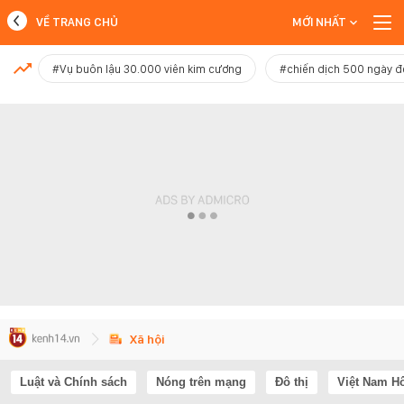
VỀ TRANG CHỦ
MỚI NHẤT
MỚI NHẤT
#Vụ buôn lậu 30.000 viên kim cương
#chiến dịch 500 ngày 
Xem thêm
Xã hội
Luật và Chính sách
Nóng trên mạng
Đô thị
Việt Nam H