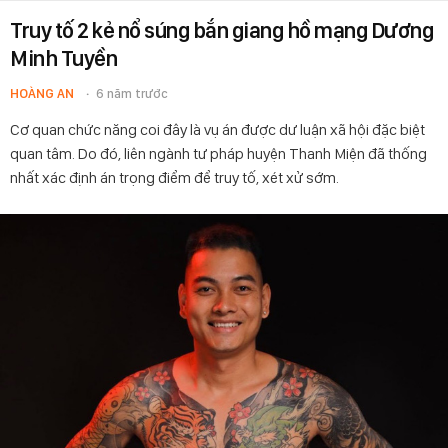
Truy tố 2 kẻ nổ súng bắn giang hồ mạng Dương
Minh Tuyền
HOÀNG AN
6 năm trước
Cơ quan chức năng coi đây là vụ án được dư luận xã hội đặc biệt
quan tâm. Do đó, liên ngành tư pháp huyện Thanh Miện đã thống
nhất xác định án trọng điểm để truy tố, xét xử sớm.