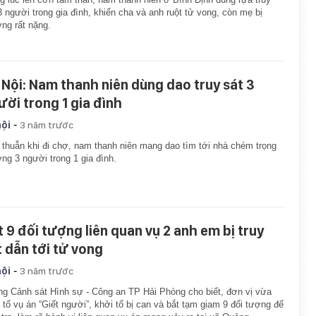
3 người trong gia đình, khiến cha và anh ruột tử vong, còn mẹ bị
ng rất nặng.
 Nội: Nam thanh niên dùng dao truy sát 3
ười trong 1 gia đình
-
hội
3 năm trước
thuẫn khi đi chợ, nam thanh niên mang dao tìm tới nhà chém trọng
ng 3 người trong 1 gia đình.
t 9 đối tượng liên quan vụ 2 anh em bị truy
t dẫn tới tử vong
-
hội
3 năm trước
g Cảnh sát Hình sự - Công an TP Hải Phòng cho biết, đơn vị vừa
 tố vụ án “Giết người”, khởi tố bị can và bắt tạm giam 9 đối tượng để