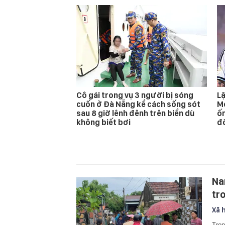
Cô gái trong vụ 3 người bị sóng
Lặ
cuốn ở Đà Nẵng kể cách sống sót
Me
sau 8 giờ lênh đênh trên biển dù
ốm
không biết bơi
đ
Na
tr
Xã 
Tron