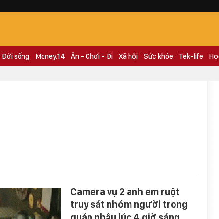
Đời sống
Money.14
Ăn - Chơi - Đi
Xã hội
Sức khỏe
Tek-life
Họ
Camera vụ 2 anh em ruột
truy sát nhóm người trong
quán nhậu lúc 4 giờ sáng