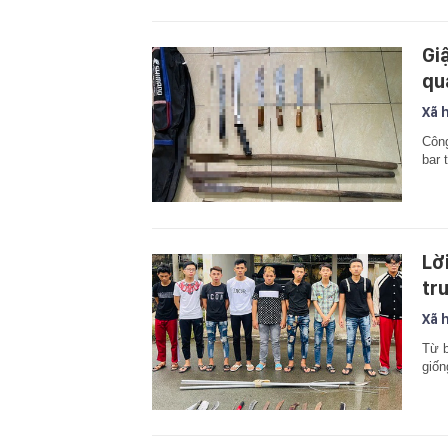
Gi
qu
Xã 
Công
bar 
Lờ
tr
Xã 
Từ b
giốn