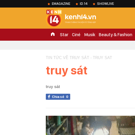
EMAGAZINE
ID.14
SHOWLIVE
Star
Ciné
Musik
Beauty & Fashion
TIN TỨC VỀ TRUY SÁT - TRUY SAT
truy sát
truy sát
Chia sẻ
0