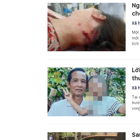
Ng
ch
Xã 
Một 
một 
tích
Lờ
th
Xã 
Tại 
trướ
vong
Sa