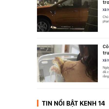
tr
Xã 
Chủ 
phạm
Cô
tr
Xã 
Ngày
đã c
rằng
TIN NỔI BẬT KENH 14