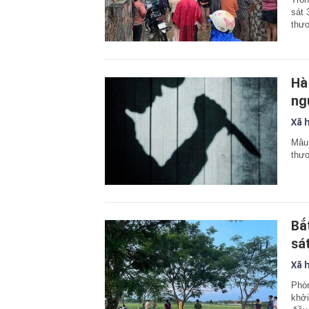
sát 
thươ
Hà
ng
Xã 
Mâu 
thươ
Bắ
sá
Xã 
Phòn
khởi