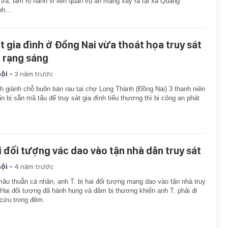
 tra, làm rõ hành vi liên quan vụ án mạng xảy ra tại xã Quảng
nh…
t gia đình ở Đồng Nai vừa thoát họa truy sát
c rạng sáng
-
hội
3 năm trước
h giành chỗ buôn bán rau tại chợ Long Thành (Đồng Nai) 3 thanh niên
n bị sẵn mã tấu để truy sát gia đình tiểu thương thì bị công an phát
.
i đối tượng vác dao vào tận nhà dân truy sát
-
hội
4 năm trước
âu thuẫn cá nhân, anh T. bị hai đối tượng mang dao vào tận nhà truy
 Hai đối tượng đã hành hung và đâm bị thương khiến anh T. phải đi
cứu trong đêm.