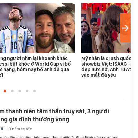
ng người nhìn lại khoảnh khắc
Mỹ nhân là crush quốc d
ssi bật khóc ở World Cup vì bố
showbiz Việt: ISAAC - Bi
 nặng, hôm nay bố anh đã qua
đẹp nức nở, Anh Tú Atus
ời
vào mắt đã yêu
m thanh niên tâm thần truy sát, 3 người
ong gia đình thương vong
-
hội
3 năm trước
g lúc lên cơn tâm thần, nam thanh niên ở Bình Định dùng rựa truy