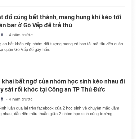
ật đồ cúng bất thành, mang hung khí kéo tới
án bar ở Gò Vấp để trả thù
-
hội
4 năm trước
 an bắt khẩn cấp nhóm đối tượng mang cả bao tải mã tấu đến quán
tại quận Gò Vấp để gây hấn.
i khai bất ngờ của nhóm học sinh kéo nhau đi
uy sát rồi khóc tại Công an TP Thủ Đức
-
hội
4 năm trước
ình luận qua lại trên facebook của 2 học sinh về chuyện mặc đầm
g nhau, dẫn đến mâu thuẫn giữa 2 nhóm học sinh cùng trường.