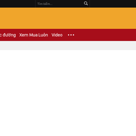
c đường
Xem Mua Luôn
Video