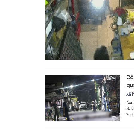
Cô
qu
Xã 
Sau 
N. b
vong