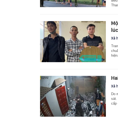
điều
Tha
Mộ
lú
Xã 
Tran
chuẩ
hiện
Ha
Xã 
Do m
sát.
cấp 