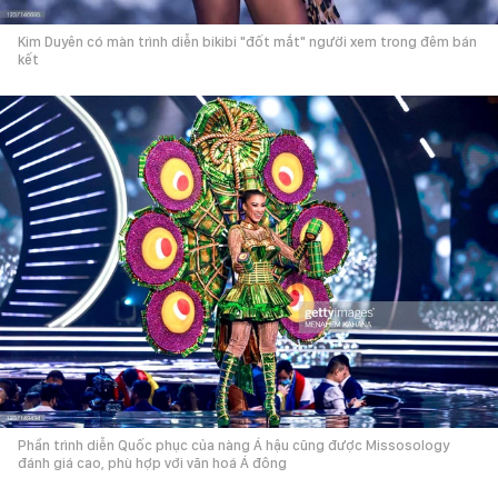
Kim Duyên có màn trình diễn bikibi "đốt mắt" người xem trong đêm bán
kết
Phần trình diễn Quốc phục của nàng Á hậu cũng được Missosology
đánh giá cao, phù hợp với văn hoá Á đông