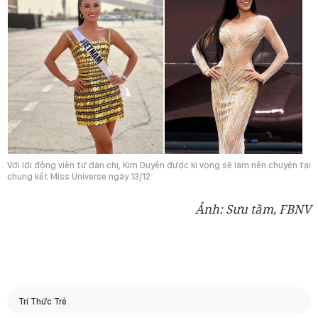
Với lời động viên từ đàn chị, Kim Duyên được kì vọng sẽ làm nên chuyện tại
chung kết Miss Universe ngày 13/12
Ảnh: Sưu tầm, FBNV
Trí Thức Trẻ