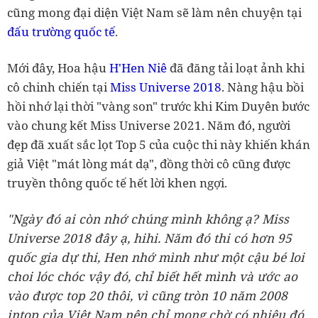
cũng mong đại diện Việt Nam sẽ làm nên chuyện tại
đấu trường quốc tế
.
Mới đây, Hoa hậu
H'Hen Niê
đã đăng tải loạt ảnh khi
cô chinh chiến tại
Miss Universe 2018
. Nàng hậu bồi
hồi nhớ lại thời "vàng son" trước khi Kim Duyên bước
vào chung kết Miss Universe 2021. Năm đó, người
đẹp đã xuất sắc lọt Top 5 của cuộc thi này khiến khán
giả Việt "mát lòng mát dạ", đồng thời cô cũng được
truyền thông quốc tế hết lời khen ngợi.
"Ngày đó ai còn nhớ chúng mình không ạ?
Miss
Universe 2018 đây ạ, hihi. Năm đó thi có hơn 95
quốc gia dự thi, Hen nhớ mình như một cậu bé loi
choi lóc chóc vậy đó, chỉ biết hết mình và ước ao
vào được top 20 thôi, vì cũng tròn 10 năm 2008
intop của Việt Nam nên chỉ mong chờ có nhiêu đó