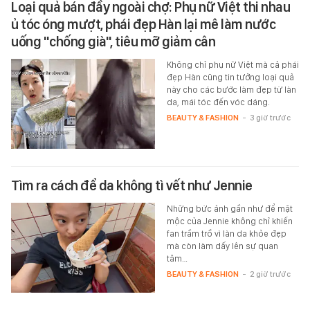
Loại quả bán đầy ngoài chợ: Phụ nữ Việt thi nhau
ủ tóc óng mượt, phái đẹp Hàn lại mê làm nước
uống "chống già", tiêu mỡ giảm cân
Không chỉ phụ nữ Việt mà cả phái
đẹp Hàn cũng tin tưởng loại quả
này cho các bước làm đẹp từ làn
da, mái tóc đến vóc dáng.
BEAUTY & FASHION
-
3 giờ trước
Tìm ra cách để da không tì vết như Jennie
Những bức ảnh gần như để mặt
mộc của Jennie không chỉ khiến
fan trầm trồ vì làn da khỏe đẹp
mà còn làm dấy lên sự quan
tâm…
BEAUTY & FASHION
-
2 giờ trước