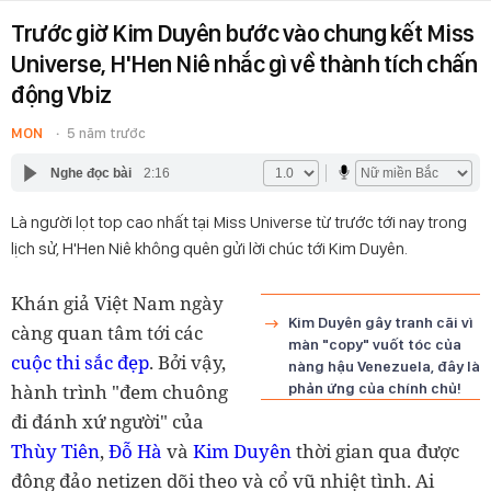
Trước giờ Kim Duyên bước vào chung kết Miss
Universe, H'Hen Niê nhắc gì về thành tích chấn
động Vbiz
MON
5 năm trước
Nghe đọc bài
2:16
Là người lọt top cao nhất tại Miss Universe từ trước tới nay trong
lịch sử, H'Hen Niê không quên gửi lời chúc tới Kim Duyên.
Khán giả Việt Nam ngày
Kim Duyên gây tranh cãi vì
càng quan tâm tới các
màn "copy" vuốt tóc của
cuộc thi sắc đẹp
. Bởi vậy,
nàng hậu Venezuela, đây là
hành trình "đem chuông
phản ứng của chính chủ!
đi đánh xứ người" của
Thùy Tiên
,
Đỗ Hà
và
Kim Duyên
thời gian qua được
đông đảo netizen dõi theo và cổ vũ nhiệt tình. Ai