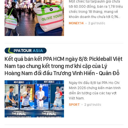
Một chiếc túi tarpaulin giá chưa
tới 60.000 đồng, bán ra 1,78 triệu
chiếc trong 18 tháng, mang về
khoản doanh thu chưa tới 0,1%…
MONEY.14
-
2 giờ trước
Kết quả bán kết PPA HCM ngày 8/8: Pickleball Việt
Nam tạo chung kết trong mơ khi cặp của Lý
Hoàng Nam đối đầu Trương Vinh Hiển - Quân Đỗ
Ngày thi đấu 8/8 tại PPA Ho Chi
Minh 2026 chứng kiến màn trình
diễn ấn tượng của các tay vợt
Việt Nam.
SPORT
-
2 giờ trước