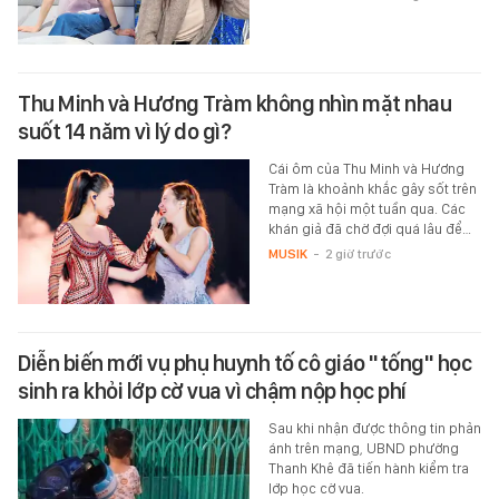
Thu Minh và Hương Tràm không nhìn mặt nhau
suốt 14 năm vì lý do gì?
Cái ôm của Thu Minh và Hương
Tràm là khoảnh khắc gây sốt trên
mạng xã hội một tuần qua. Các
khán giả đã chờ đợi quá lâu để…
MUSIK
-
2 giờ trước
Diễn biến mới vụ phụ huynh tố cô giáo "tống" học
sinh ra khỏi lớp cờ vua vì chậm nộp học phí
Sau khi nhận được thông tin phản
ánh trên mạng, UBND phường
Thanh Khê đã tiến hành kiểm tra
lớp học cờ vua.