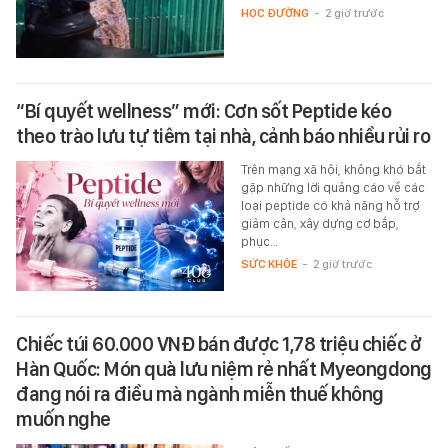
HỌC ĐƯỜNG
-
2 giờ trước
“Bí quyết wellness” mới: Cơn sốt Peptide kéo
theo trào lưu tự tiêm tại nhà, cảnh báo nhiều rủi ro
Trên mạng xã hội, không khó bắt
gặp những lời quảng cáo về các
loại peptide có khả năng hỗ trợ
giảm cân, xây dựng cơ bắp,
phục…
SỨC KHỎE
-
2 giờ trước
Chiếc túi 60.000 VNĐ bán được 1,78 triệu chiếc ở
Hàn Quốc: Món quà lưu niệm rẻ nhất Myeongdong
đang nói ra điều mà ngành miễn thuế không
muốn nghe