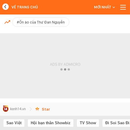
VỀ TRANG CHỦ
MỚI NHẤT
MỚI NHẤT
#Ồn ào của Thư Đan Nguyễn
Xem thêm
Star
Sao Việt
Hội bạn thân Showbiz
TV Show
Đi Soi Sao Đi