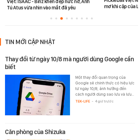
Pickleball Việt 
Việt: ISAAC - Binz khen đẹp nức nở, Anh
mơ khi cặp của 
Tú Atus vừa nhìn vào mắt đã yêu
TIN MỚI CẬP NHẬT
Thay đổi từ ngày 10/8 mà người dùng Google cần
biết
Một thay đổi quan trọng của
Google sẽ chính thức có hiệu lực
từ ngày 10/8, ảnh hưởng đến
cách người dùng sao lưu và lưu…
TEK-LIFE
-
4 giờ trước
Căn phòng của Shizuka