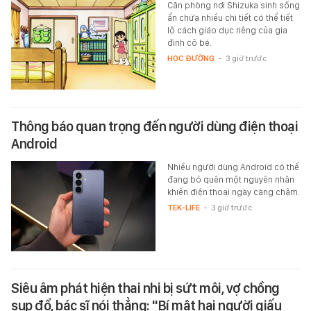
Căn phòng nơi Shizuka sinh sống
ẩn chứa nhiều chi tiết có thể tiết
lộ cách giáo dục riêng của gia
đình cô bé.
HỌC ĐƯỜNG
-
3 giờ trước
Thông báo quan trọng đến người dùng điện thoại
Android
Nhiều người dùng Android có thể
đang bỏ quên một nguyên nhân
khiến điện thoại ngày càng chậm.
TEK-LIFE
-
3 giờ trước
Siêu âm phát hiện thai nhi bị sứt môi, vợ chồng
sụp đổ, bác sĩ nói thẳng: "Bí mật hai người giấu