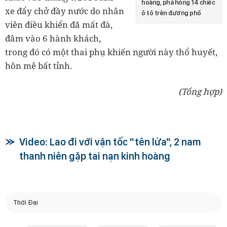
hoàng, phá hỏng 14 chiếc
xe
đẩy chở đầy nước do nhân
ô tô trên đường phố
viên điều khiển đã mất đà,
đâm vào 6 hành khách,
trong đó có một thai phụ khiến người này thổ huyết,
hôn mê bất tỉnh.
(T
ổng h
ợp
)
Video: Lao đi với vận tốc "tên lửa", 2 nam
thanh niên gặp tai nạn kinh hoàng
Thời Đại