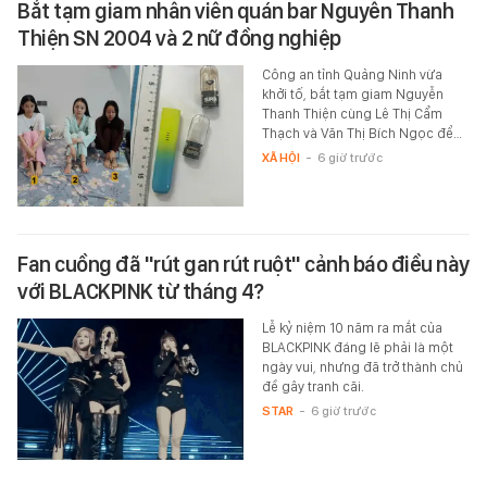
Bắt tạm giam nhân viên quán bar Nguyễn Thanh
Thiện SN 2004 và 2 nữ đồng nghiệp
Công an tỉnh Quảng Ninh vừa
khởi tố, bắt tạm giam Nguyễn
Thanh Thiện cùng Lê Thị Cẩm
Thạch và Văn Thị Bích Ngọc để…
XÃ HỘI
-
6 giờ trước
Fan cuồng đã "rút gan rút ruột" cảnh báo điều này
với BLACKPINK từ tháng 4?
Lễ kỷ niệm 10 năm ra mắt của
BLACKPINK đáng lẽ phải là một
ngày vui, nhưng đã trở thành chủ
đề gây tranh cãi.
STAR
-
6 giờ trước