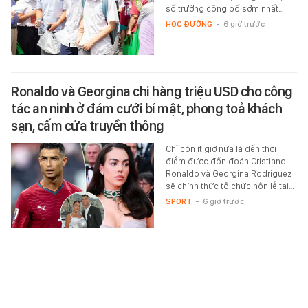
số trường công bố sớm nhất…
HỌC ĐƯỜNG
-
6 giờ trước
Ronaldo và Georgina chi hàng triệu USD cho công
tác an ninh ở đám cưới bí mật, phong toả khách
sạn, cấm cửa truyền thông
Chỉ còn ít giờ nữa là đến thời
điểm được đồn đoán Cristiano
Ronaldo và Georgina Rodriguez
sẽ chính thức tổ chức hôn lễ tại…
SPORT
-
6 giờ trước
Căn nhà ở quê của Hari Won
Hari Won từng phải thuê nhà tại
Hàn Quốc để tiện cho sinh hoạt.