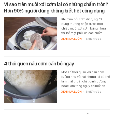
Vì sao trên muôi xới cơm lại có những chấm tròn?
Hơn 90% người dùng không biết hết công dụng
Khi mua nồi cơm điện, người
dùng thường nhận được một
chiếc muôi xới cơm bằng nhựa
với bề mặt phủ kín các chấm…
XEM MUA LUÔN
-
6 giờ trước
4 thói quen nấu cơm cần bỏ ngay
Một số thói quen khi nấu cơm
tưởng như vô hại nhưng lại có thể
làm thất thoát chất dinh dưỡng
hoặc làm tăng nguy cơ mất an…
XEM MUA LUÔN
-
6 giờ trước