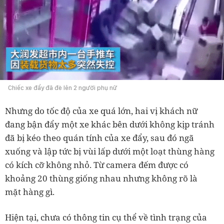
Chiếc xe đẩy đã đè lên 2 người phụ nữ
Nhưng do tốc độ của xe quá lớn, hai vị khách nữ
đang bận đẩy một xe khác bên dưới không kịp tránh
đã bị kéo theo quán tính của xe đẩy, sau đó ngã
xuống và lập tức bị vùi lấp dưới một loạt thùng hàng
có kích cỡ không nhỏ.
Từ camera đếm được có
khoảng 20 thùng giống nhau nhưng không rõ là
m
ặt
hàng gì.
Hi
ện t
ại, ch
ưa c
ó th
ông tin c
ụ th
ể v
ề t
ình tr
ạng c
ủa