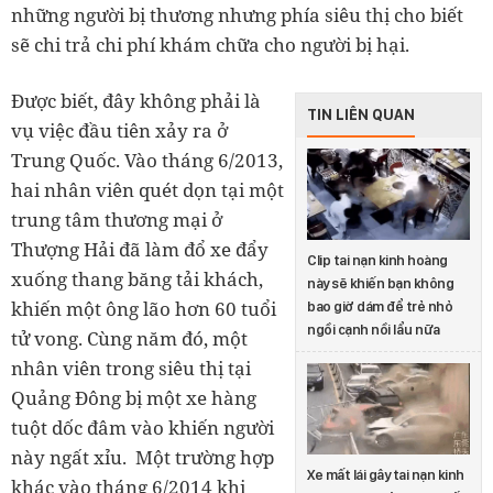
nh
ững ng
ư
ời b
ị th
ương nh
ưng ph
ía si
êu th
ị cho bi
ết
s
ẽ chi tr
ả chi ph
í kh
ám ch
ữa cho ng
ư
ời b
ị h
ại.
Được biết, đây không phải là
TIN LIÊN QUAN
vụ việc đầu tiên xảy ra ở
Trung Quốc. Vào t
háng 6/2013,
hai nhân viên quét dọn tại một
trung tâm thương mại ở
Thượng Hải đã làm đổ xe đẩy
Clip tai nạn kinh hoàng
xuống thang băng tải khách,
này sẽ khiến bạn không
khiến một ông lão hơn 60 tuổi
bao giờ dám để trẻ nhỏ
ngồi cạnh nồi lẩu nữa
tử vong. Cùng năm đó, một
nhân viên trong siêu thị tại
Quảng Đông bị một xe h
àng
tu
ột d
ốc
đ
âm v
ào khi
ến ng
ư
ời
n
ày ng
ất x
ỉu.
Một trường hợp
Xe mất lái gây tai nạn kinh
khác v
ào t
háng 6/2014 khi