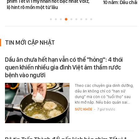
phim Tết vì 1 mỹ nhân hot bậc nhất Vbiz,
10 năm: Dấu chấ
lộ hint rõ mồn một từ lâu
TIN MỚI CẬP NHẬT
Dầu ăn chưa hết hạn vẫn có thể "hỏng": 4 thói
quen khiến nhiều gia đình Việt âm thầm rước
bệnh vào người
Theo các chuyên gia dinh dưỡng,
dầu ăn không chỉ có "hạn sử
dụng" mà còn có "tuổi thọ" sau
khi mở nắp. Nếu bảo quản sai…
SỨC KHỎE
-
7 giờ trước