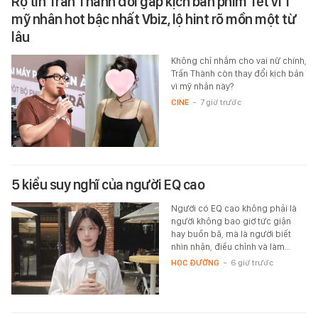
Rộ tin Trấn Thành đổi gấp kịch bản phim Tết vì 1
mỹ nhân hot bậc nhất Vbiz, lộ hint rõ mồn một từ
lâu
Không chỉ nhắm cho vai nữ chính,
Trấn Thành còn thay đổi kịch bản
vì mỹ nhân này?
CINE
-
7 giờ trước
5 kiểu suy nghĩ của người EQ cao
Người có EQ cao không phải là
người không bao giờ tức giận
hay buồn bã, mà là người biết
nhìn nhận, điều chỉnh và làm…
HỌC ĐƯỜNG
-
6 giờ trước