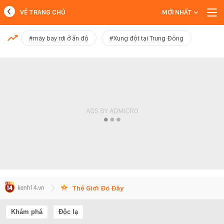
VỀ TRANG CHỦ
MỚI NHẤT
MỚI NHẤT
#máy bay rơi ở ấn độ
#Xung đột tại Trung Đông
Xem thêm
Thế Giới Đó Đây
Khám phá
Độc lạ