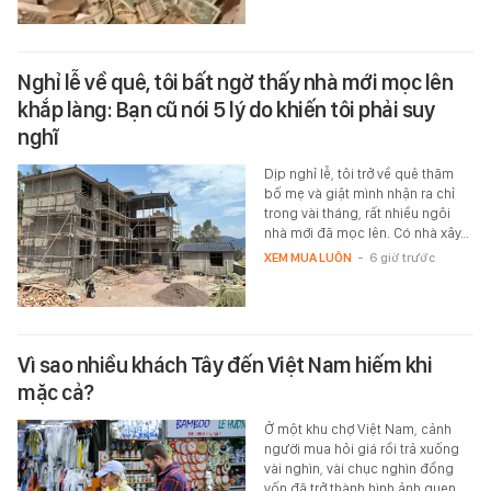
Nghỉ lễ về quê, tôi bất ngờ thấy nhà mới mọc lên
khắp làng: Bạn cũ nói 5 lý do khiến tôi phải suy
nghĩ
Dịp nghỉ lễ, tôi trở về quê thăm
bố mẹ và giật mình nhận ra chỉ
trong vài tháng, rất nhiều ngôi
nhà mới đã mọc lên. Có nhà xây…
XEM MUA LUÔN
-
6 giờ trước
Vì sao nhiều khách Tây đến Việt Nam hiếm khi
mặc cả?
Ở một khu chợ Việt Nam, cảnh
người mua hỏi giá rồi trả xuống
vài nghìn, vài chục nghìn đồng
vốn đã trở thành hình ảnh quen…