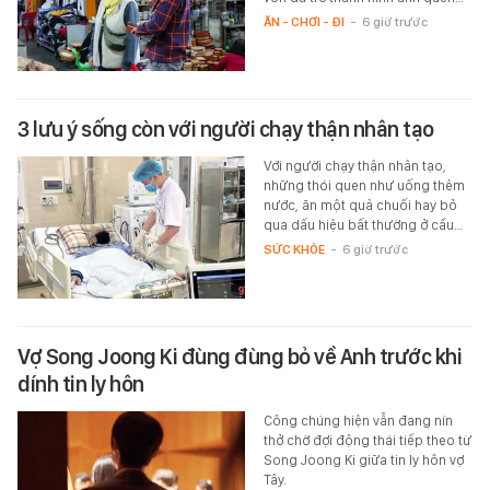
ĂN - CHƠI - ĐI
-
6 giờ trước
3 lưu ý sống còn với người chạy thận nhân tạo
Với người chạy thận nhân tạo,
những thói quen như uống thêm
nước, ăn một quả chuối hay bỏ
qua dấu hiệu bất thường ở cầu…
SỨC KHỎE
-
6 giờ trước
Vợ Song Joong Ki đùng đùng bỏ về Anh trước khi
dính tin ly hôn
Công chúng hiện vẫn đang nín
thở chờ đợi động thái tiếp theo từ
Song Joong Ki giữa tin ly hôn vợ
Tây.