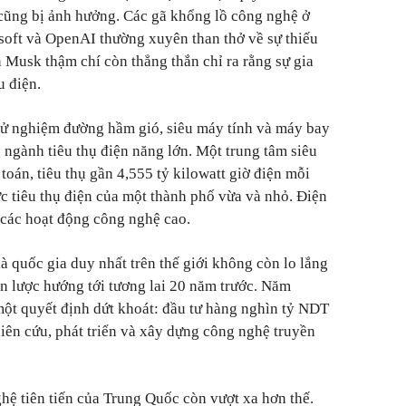
cũng bị ảnh hưởng. Các gã khổng lồ công nghệ ở
soft và OpenAI thường xuyên than thở về sự thiếu
n Musk thậm chí còn thẳng thắn chỉ ra rằng sự gia
u điện.
ử nghiệm đường hầm gió, siêu máy tính và máy bay
 ngành tiêu thụ điện năng lớn. Một trung tâm siêu
 toán, tiêu thụ gần 4,555 tỷ kilowatt giờ điện mỗi
 tiêu thụ điện của một thành phố vừa và nhỏ. Điện
a các hoạt động công nghệ cao.
 quốc gia duy nhất trên thế giới không còn lo lắng
ến lược hướng tới tương lai 20 năm trước. Năm
một quyết định dứt khoát: đầu tư hàng nghìn tỷ NDT
hiên cứu, phát triển và xây dựng công nghệ truyền
ệ tiên tiến của Trung Quốc còn vượt xa hơn thế.