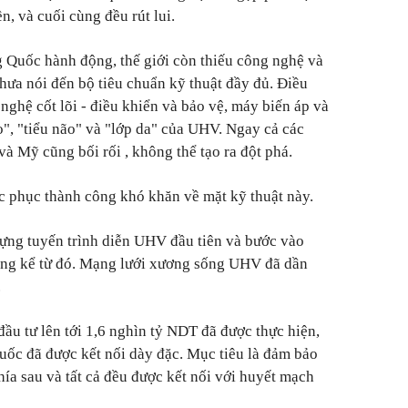
n, và cuối cùng đều rút lui.
g Quốc hành động, thế giới còn thiếu công nghệ và
hưa nói đến bộ tiêu chuẩn kỹ thuật đầy đủ. Điều
nghệ cốt lõi - điều khiển và bảo vệ, máy biến áp và
o", "tiểu não" và "lớp da" của UHV. Ngay cả các
à Mỹ cũng bối rối , không thể tạo ra đột phá.
c phục thành công khó khăn về mặt kỹ thuật này.
ựng tuyến trình diễn UHV đầu tiên và bước vào
hóng kể từ đó. Mạng lưới xương sống UHV đã dần
.
ầu tư lên tới 1,6 nghìn tỷ NDT đã được thực hiện,
quốc đã được kết nối dày đặc. Mục tiêu là đảm bảo
hía sau và tất cả đều được kết nối với huyết mạch