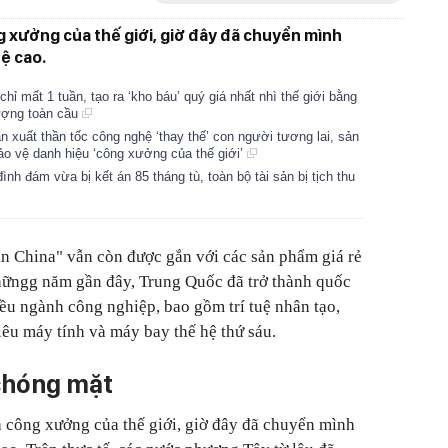
g xưởng của thế giới, giờ đây đã chuyển mình
ệ cao.
hỉ mất 1 tuần, tạo ra ‘kho báu’ quý giá nhất nhì thế giới bằng
lượng toàn cầu
ản xuất thần tốc công nghệ ‘thay thế’ con người tương lai, sản
ảo vệ danh hiệu ‘công xưởng của thế giới’
nh đám vừa bị kết án 85 tháng tù, toàn bộ tài sản bị tịch thu
n China" vẫn còn được gắn với các sản phẩm giá rẻ
 nhữngg năm gần đây, Trung Quốc đã trở thành quốc
iều ngành công nghiệp, bao gồm trí tuệ nhân tạo,
iêu máy tính và máy bay thế hệ thứ sáu.
 chóng mặt
à công xưởng của thế giới, giờ đây đã chuyển mình