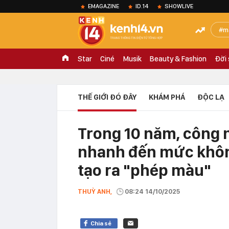
EMAGAZINE
ID.14
SHOWLIVE
m
Star
Ciné
Musik
Beauty & Fashion
Đời
THẾ GIỚI ĐÓ ĐÂY
KHÁM PHÁ
ĐỘC LẠ
Trong 10 năm, công 
nhanh đến mức khôn
tạo ra "phép màu"
THUỲ ANH,
08:24 14/10/2025
Chia sẻ