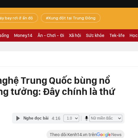
áy bay rơi ở ấn độ
Xung đột tại Trung Đông
 sống
Money.14
Ăn - Chơi - Đi
Xã hội
Sức khỏe
Tek-life
Học
nghệ Trung Quốc bùng nổ
g tưởng: Đây chính là thứ
4:16
Nghe đọc bài
Theo dõi Kenh14.vn trên