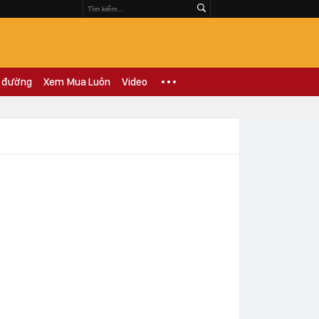
 đường
Xem Mua Luôn
Video