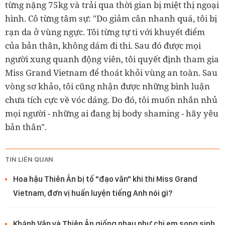
từng nặng 75kg và trải qua thời gian bị miệt thị ngoại
hình. Cô từng tâm sự: "Do giảm cân nhanh quá, tôi bị
rạn da ở vùng ngực. Tôi từng tự ti với khuyết điểm
của bản thân, không dám đi thi. Sau đó được mọi
người xung quanh động viên, tôi quyết định tham gia
Miss Grand Vietnam để thoát khỏi vùng an toàn. Sau
vòng sơ khảo, tôi cũng nhận được những bình luận
chưa tích cực về vóc dáng. Do đó, tôi muốn nhắn nhủ
mọi người - những ai đang bị body shaming - hãy yêu
bản thân".
TIN LIÊN QUAN
Hoa hậu Thiên Ân bị tố "đạo văn" khi thi Miss Grand
Vietnam, đơn vị huấn luyện tiếng Anh nói gì?
Khánh Vân và Thiên Ân giống nhau như chị em song sinh