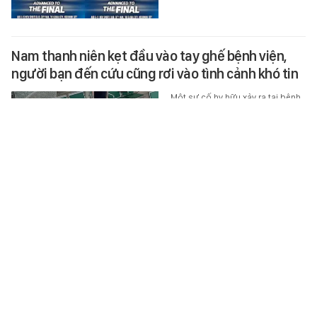
Nam thanh niên kẹt đầu vào tay ghế bệnh viện,
người bạn đến cứu cũng rơi vào tình cảnh khó tin
Một sự cố hy hữu xảy ra tại bệnh
viện ở Trùng Khánh (Trung Quốc),
khi một người đàn ông bị mắc cổ
vào khe ghế lúc ngủ quên và…
THẾ GIỚI ĐÓ ĐÂY
-
33 phút trước
Vợ chồng chủ trang trại lợn ở Trung Quốc rơi vào
cảnh tán gia bại sản, mất trắng 15 triệu USD vì án
oan
Sau khi được trả tự do, vợ chồng
nông dân Trung Quốc mất trắng
cơ nghiệp và phải gánh khoản nợ