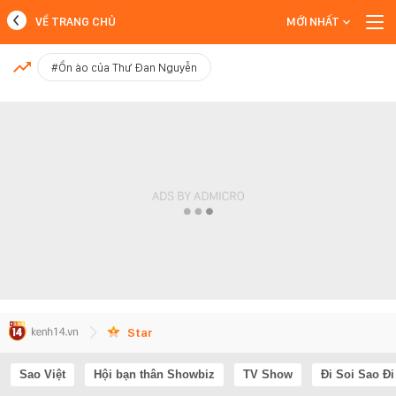
VỀ TRANG CHỦ
MỚI NHẤT
MỚI NHẤT
#Ồn ào của Thư Đan Nguyễn
Xem thêm
Star
Sao Việt
Hội bạn thân Showbiz
TV Show
Đi Soi Sao Đi