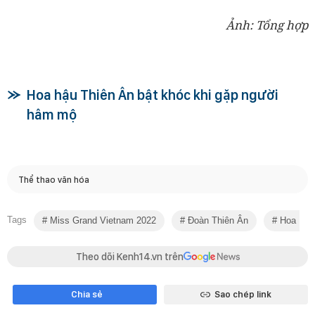
Ảnh: Tổng hợp
Hoa hậu Thiên Ân bật khóc khi gặp người
hâm mộ
Thể thao văn hóa
Tags
Miss Grand Vietnam 2022
Đoàn Thiên Ân
Hoa Hậu
Theo dõi Kenh14.vn trên
Chia sẻ
Sao chép link