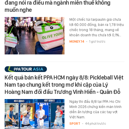
đang nói ra điều mà ngành miễn thuế không
muốn nghe
Một chiếc túi tarpaulin giá chưa
tới 60.000 đồng, bán ra 1,78 triệu
chiếc trong 18 tháng, mang về
khoản doanh thu chưa tới 0,1%…
MONEY.14
-
1 giờ trước
Kết quả bán kết PPA HCM ngày 8/8: Pickleball Việt
Nam tạo chung kết trong mơ khi cặp của Lý
Hoàng Nam đối đầu Trương Vinh Hiển - Quân Đỗ
Ngày thi đấu 8/8 tại PPA Ho Chi
Minh 2026 chứng kiến màn trình
diễn ấn tượng của các tay vợt
Việt Nam.
SPORT
-
44 phút trước