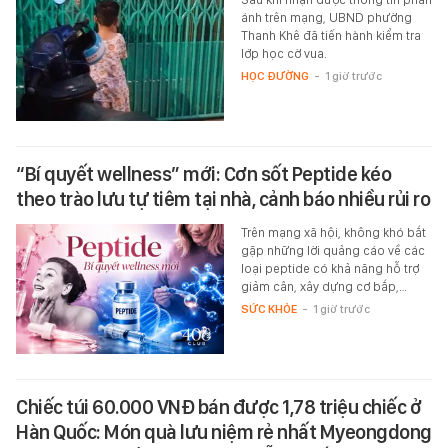
ánh trên mạng, UBND phường
Thanh Khê đã tiến hành kiểm tra
lớp học cờ vua.
HỌC ĐƯỜNG
-
1 giờ trước
“Bí quyết wellness” mới: Cơn sốt Peptide kéo
theo trào lưu tự tiêm tại nhà, cảnh báo nhiều rủi ro
Trên mạng xã hội, không khó bắt
gặp những lời quảng cáo về các
loại peptide có khả năng hỗ trợ
giảm cân, xây dựng cơ bắp,…
SỨC KHỎE
-
1 giờ trước
Chiếc túi 60.000 VNĐ bán được 1,78 triệu chiếc ở
Hàn Quốc: Món quà lưu niệm rẻ nhất Myeongdong