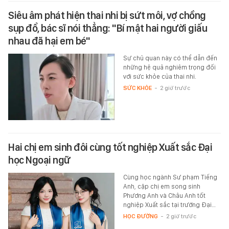
Siêu âm phát hiện thai nhi bị sứt môi, vợ chồng
sụp đổ, bác sĩ nói thẳng: "Bí mật hai người giấu
nhau đã hại em bé"
Sự chủ quan này có thể dẫn đến
những hệ quả nghiêm trọng đối
với sức khỏe của thai nhi.
SỨC KHỎE
-
2 giờ trước
Hai chị em sinh đôi cùng tốt nghiệp Xuất sắc Đại
học Ngoại ngữ
Cùng học ngành Sư phạm Tiếng
Anh, cặp chị em song sinh
Phương Anh và Châu Anh tốt
nghiệp Xuất sắc tại trường Đại…
HỌC ĐƯỜNG
-
2 giờ trước