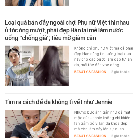
Loại quả bán đầy ngoài chợ: Phụ nữ Việt thi nhau
ủ tóc óng mượt, phái đẹp Hàn lại mê làm nước
uống "chống già", tiêu mỡ giảm cân
Không chỉ phụ nữ Việt mà cả phái
đẹp Hàn cũng tin tưởng loại quả
này cho các bước làm đẹp từ làn
da, mái tóc đến vóc dáng.
BEAUTY & FASHION
-
2 giờ trước
Tìm ra cách để da không tì vết như Jennie
Những bức ảnh gần như để mặt
mộc của Jennie không chỉ khiến
fan trầm trồ vì làn da khỏe đẹp
mà còn làm dấy lên sự quan…
BEAUTY & FASHION
-
2 giờ trước