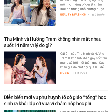
mộ nhờ những bí quyết chăm
sóc da tưởng nhỏ nhưng được…
BEAUTY & FASHION
-
1 giờ trước
Thu Minh và Hương Tràm không nhìn mặt nhau
suốt 14 năm vì lý do gì?
Cái ôm của Thu Minh và Hương
Tràm là khoảnh khắc gây sốt trên
mạng xã hội một tuần qua. Các
khán giả đã chờ đợi quá lâu để…
MUSIK
-
1 giờ trước
Diễn biến mới vụ phụ huynh tố cô giáo "tống" học
sinh ra khỏi lớp cờ vua vì chậm nộp học phí
Sau khi nhận được thông tin phản