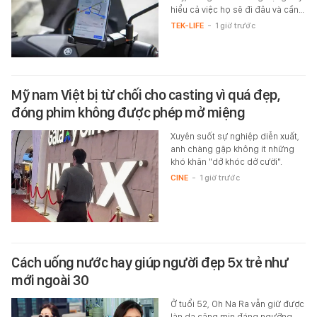
hiểu cả việc họ sẽ đi đâu và cần…
TEK-LIFE
-
1 giờ trước
Mỹ nam Việt bị từ chối cho casting vì quá đẹp,
đóng phim không được phép mở miệng
Xuyên suốt sự nghiệp diễn xuất,
anh chàng gặp không ít những
khó khăn "dở khóc dở cười".
CINE
-
1 giờ trước
Cách uống nước hay giúp người đẹp 5x trẻ như
mới ngoài 30
Ở tuổi 52, Oh Na Ra vẫn giữ được
làn da căng mịn đáng ngưỡng