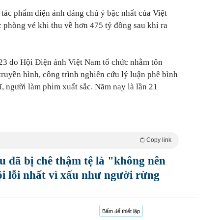
 tác phẩm điện ảnh đáng chú ý bậc nhất của Việt
phòng vé khi thu về hơn 475 tỷ đồng sau khi ra
023 do Hội Điện ảnh Việt Nam tổ chức nhằm tôn
truyền hình, công trình nghiên cứu lý luận phê bình
sĩ, người làm phim xuất sắc. Năm nay là lần 21
Copy link
 đã bị chê thậm tệ là "không nên
ội lỗi nhất vì xấu như người rừng
Bấm để thiết lập