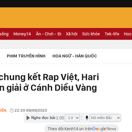
 sống
Money.14
Ăn - Chơi - Đi
Xã hội
Sức khỏe
Tek-life
Học
PHIM TRUYỀN HÌNH
HOA NGỮ - HÀN QUỐC
hung kết Rap Việt, Hari
 giải ở Cánh Diều Vàng
IỆN,
22:20 09/09/2023
1:05
Nghe đọc bài
Theo dõi Kenh14.vn trên