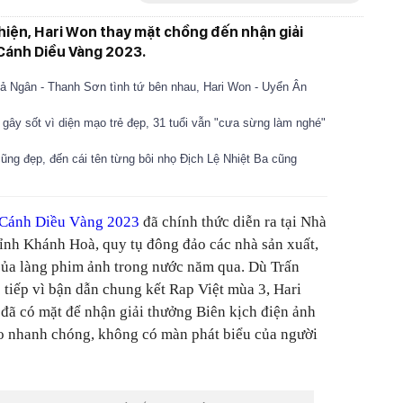
hiện, Hari Won thay mặt chồng đến nhận giải
 Cánh Diều Vàng 2023.
 Ngân - Thanh Sơn tình tứ bên nhau, Hari Won - Uyển Ân
 gây sốt vì diện mạo trẻ đẹp, 31 tuổi vẫn "cưa sừng làm nghé"
ng đẹp, đến cái tên từng bôi nhọ Địch Lệ Nhiệt Ba cũng
Cánh Diều Vàng 2023
đã chính thức diễn ra tại Nhà
tỉnh Khánh Hoà, quy tụ đông đảo các nhà sản xuất,
 của làng phim ảnh trong nước năm qua. Dù Trấn
 tiếp vì bận dẫn chung kết Rap Việt mùa 3, Hari
đã có mặt để nhận giải thưởng Biên kịch điện ảnh
ao nhanh chóng, không có màn phát biểu của người