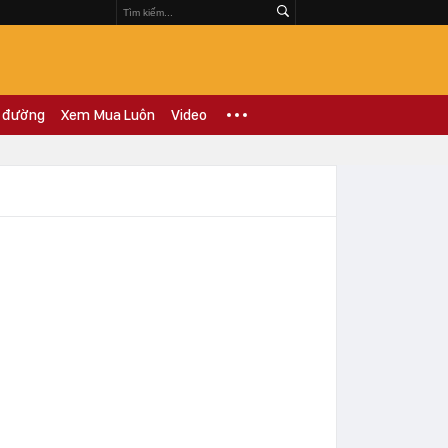
 đường
Xem Mua Luôn
Video