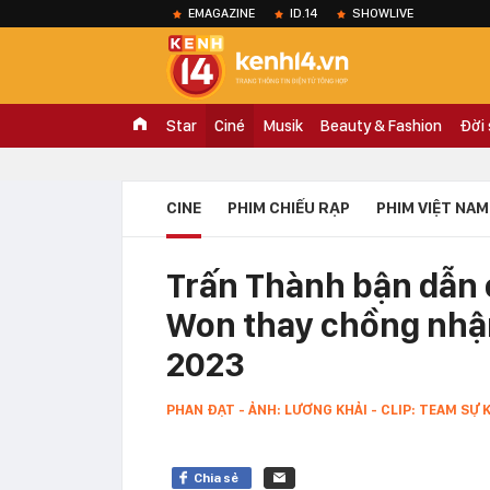
EMAGAZINE
ID.14
SHOWLIVE
Star
Ciné
Musik
Beauty & Fashion
Đời
CINE
PHIM CHIẾU RẠP
PHIM VIỆT NAM
Trấn Thành bận dẫn c
Won thay chồng nhận
2023
PHAN ĐẠT - ẢNH: LƯƠNG KHẢI - CLIP: TEAM SỰ K
Chia sẻ