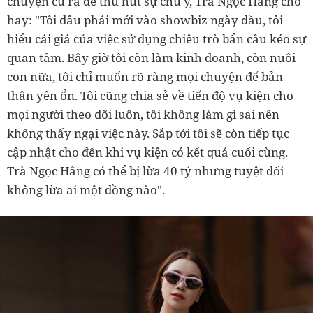
chuyện cũ ra để thu hút sự chú ý, Trà Ngọc Hằng cho
hay: "Tôi đâu phải mới vào showbiz ngày đầu, tôi
hiểu cái giá của việc sử dụng chiêu trò bẩn câu kéo sự
quan tâm. Bây giờ tôi còn làm kinh doanh, còn nuôi
con nữa, tôi chỉ muốn rõ ràng mọi chuyện để bản
thân yên ổn. Tôi cũng chia sẻ về tiến độ vụ kiện cho
mọi người theo dõi luôn, tôi không làm gì sai nên
không thấy ngại việc này. Sắp tới tôi sẽ còn tiếp tục
cập nhật cho đến khi vụ kiện có kết quả cuối cùng.
Trà Ngọc Hằng có thể bị lừa 40 tỷ nhưng tuyệt đối
không lừa ai một đồng nào".