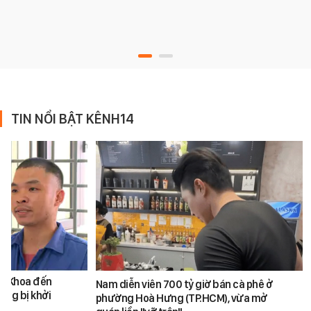
TIN NỔI BẬT KÊNH14
ăn Khoa đến
Nam diễn viên 700 tỷ giờ bán cà phê ở
ũng bị khởi
phường Hoà Hưng (TP.HCM), vừa mở