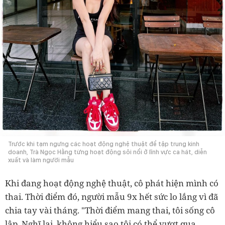
Trước khi tạm ngưng các hoạt động nghệ thuật để tập trung kinh
doanh, Trà Ngọc Hằng từng hoạt động sôi nổi ở lĩnh vực ca hát, diễn
xuất và làm người mẫu
Khi đang hoạt động nghệ thuật, cô phát hiện mình có
thai. Thời điểm đó, người mẫu 9x hết sức lo lắng vì đã
chia tay vài tháng. "Thời điểm mang thai, tôi sống cô
lập. Nghĩ lại, không hiểu sao tôi có thể vượt qua