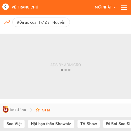
VỀ TRANG CHỦ
MỚI NHẤT
MỚI NHẤT
#Ồn ào của Thư Đan Nguyễn
Xem thêm
Star
Sao Việt
Hội bạn thân Showbiz
TV Show
Đi Soi Sao Đi