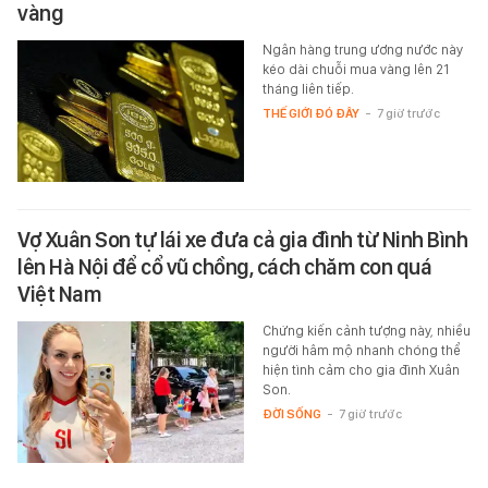
vàng
Ngân hàng trung ương nước này
kéo dài chuỗi mua vàng lên 21
tháng liên tiếp.
THẾ GIỚI ĐÓ ĐÂY
-
7 giờ trước
Vợ Xuân Son tự lái xe đưa cả gia đình từ Ninh Bình
lên Hà Nội để cổ vũ chồng, cách chăm con quá
Việt Nam
Chứng kiến cảnh tượng này, nhiều
người hâm mộ nhanh chóng thể
hiện tình cảm cho gia đình Xuân
Son.
ĐỜI SỐNG
-
7 giờ trước