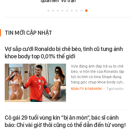
quán liền "vỡ trận"
TIN MỚI CẬP NHẬT
Vợ sắp cưới Ronaldo bị chê béo, tình cũ tung ảnh
khoe body top 0,01% thế giới
Vừa đăng ảnh đáp trả vụ bị chê
béo, vị hôn thê của Ronaldo lập
tức bị tình cũ Irina Shayk đụng
hàng góc chụp khoe body cực…
BEAUTY & FASHION
-
7 giờ trước
Cô gái 29 tuổi vùng kín “bị ăn mòn”, bác sĩ cảnh
báo: Chỉ vài giờ thôi cũng có thể dẫn đến tử vong!