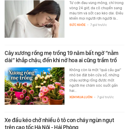
Từ cơn đau vùng mông, chỉ trong
vòng 24 giờ, da cô chuyển sang
màu tím và sốt cao kéo dài. Điều
khiến mọi người rợn người là…
SỨC KHỎE
-
7 giờ trước
Cây xương rồng mẹ trồng 19 năm bất ngờ “nằm
dài” khắp chậu, đến khi nở hoa ai cũng trầm trồ
Không còn là một “quả cầu gai”
nhỏ bé đặt bên cửa sổ, những
chậu xương rồng được một
người mẹ chăm sóc suốt gần
hai…
XEM MUA LUÔN
-
7 giờ trước
Xe đầu kéo chở nhiều ô tô con cháy ngùn ngụt
trên cao tốc Hà Nội - Hải Phòng