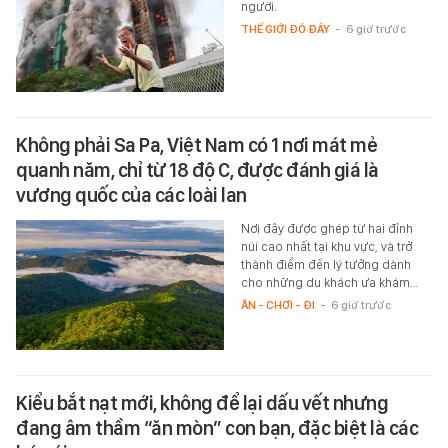
người.
THẾ GIỚI ĐÓ ĐÂY
-
6 giờ trước
Không phải Sa Pa, Việt Nam có 1 nơi mát mẻ
quanh năm, chỉ từ 18 độ C, được đánh giá là
vương quốc của các loài lan
Nơi đây được ghép từ hai đỉnh
núi cao nhất tại khu vực, và trở
thành điểm đến lý tưởng dành
cho những du khách ưa khám…
ĂN - CHƠI - ĐI
-
6 giờ trước
Kiểu bắt nạt mới, không để lại dấu vết nhưng
đang âm thầm “ăn mòn” con bạn, đặc biệt là các