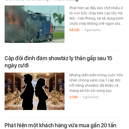
Phát hiện xe đầu kéo chở nhiều ô
tô con bốc cháy trên cao tốc Hà
Nội - Hải Phòng, tài xế dùng bình
chữa cháy khống chế ngọn lửa…
XÃ HỘI
-
7 giờ trước
Cặp đôi đình đám showbiz ly thân gấp sau 15
ngày cưới
Những diễn biến trong cuộc hôn
nhân chóng vánh của 1 cặp đôi
nổi tiếng showbiz đã khiến cả
mạng xã hội sôi sùng sục.
STAR
-
7 giờ trước
Phát hiện một khách hàng vừa mua gần 20 tấn