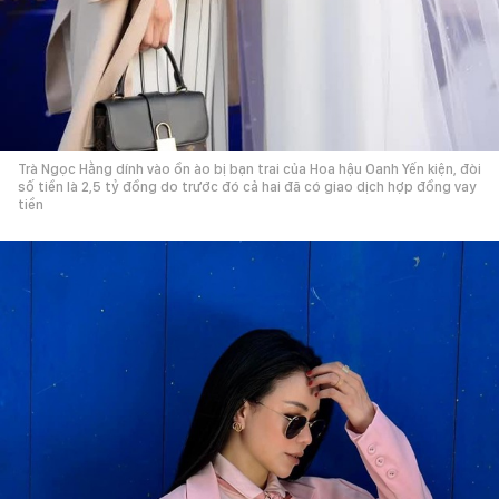
Trà Ngọc Hằng dính vào ồn ào bị bạn trai của Hoa hậu Oanh Yến kiện, đòi
số tiền là 2,5 tỷ đồng do trước đó cả hai đã có giao dịch hợp đồng vay
tiền