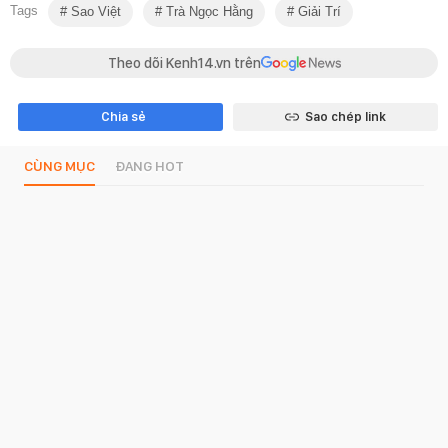
Tags
Sao Việt
Trà Ngọc Hằng
Giải Trí
Theo dõi Kenh14.vn trên
Chia sẻ
Sao chép link
CÙNG MỤC
ĐANG HOT