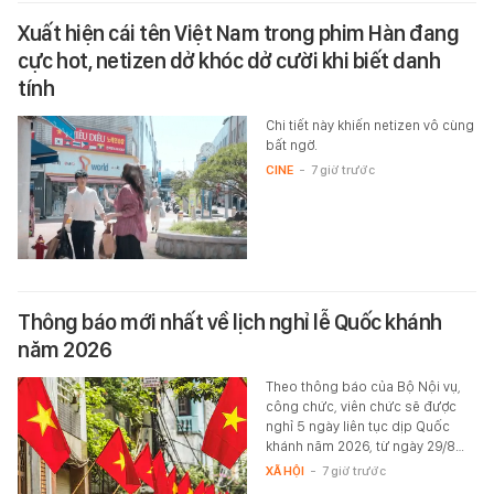
Xuất hiện cái tên Việt Nam trong phim Hàn đang
cực hot, netizen dở khóc dở cười khi biết danh
tính
Chi tiết này khiến netizen vô cùng
bất ngờ.
CINE
-
7 giờ trước
Thông báo mới nhất về lịch nghỉ lễ Quốc khánh
năm 2026
Theo thông báo của Bộ Nội vụ,
công chức, viên chức sẽ được
nghỉ 5 ngày liên tục dịp Quốc
khánh năm 2026, từ ngày 29/8…
XÃ HỘI
-
7 giờ trước