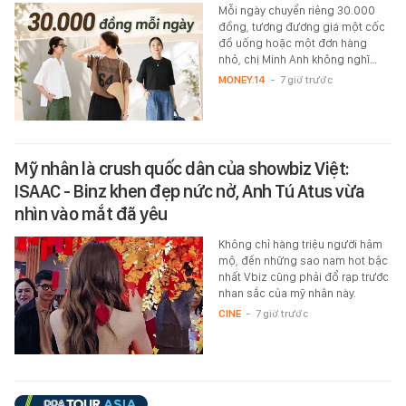
Mỗi ngày chuyển riêng 30.000
đồng, tương đương giá một cốc
đồ uống hoặc một đơn hàng
nhỏ, chị Minh Anh không nghĩ…
MONEY.14
-
7 giờ trước
Mỹ nhân là crush quốc dân của showbiz Việt:
ISAAC - Binz khen đẹp nức nở, Anh Tú Atus vừa
nhìn vào mắt đã yêu
Không chỉ hàng triệu người hâm
mộ, đến những sao nam hot bậc
nhất Vbiz cũng phải đổ rạp trước
nhan sắc của mỹ nhân này.
CINE
-
7 giờ trước