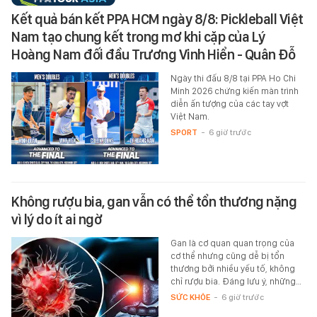
Kết quả bán kết PPA HCM ngày 8/8: Pickleball Việt
Nam tạo chung kết trong mơ khi cặp của Lý
Hoàng Nam đối đầu Trương Vinh Hiển - Quân Đỗ
Ngày thi đấu 8/8 tại PPA Ho Chi
Minh 2026 chứng kiến màn trình
diễn ấn tượng của các tay vợt
Việt Nam.
SPORT
-
6 giờ trước
Không rượu bia, gan vẫn có thể tổn thương nặng
vì lý do ít ai ngờ
Gan là cơ quan quan trọng của
cơ thể nhưng cũng dễ bị tổn
thương bởi nhiều yếu tố, không
chỉ rượu bia. Đáng lưu ý, những…
SỨC KHỎE
-
6 giờ trước