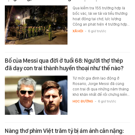
Qua kiểm tra 155 trường hợp là
bốc vác, lái xe tải và tiểu thương
hoạt động tại chợ, lực lượng
Công an phát hiện 4 trường hợp…
XÃ HỘI
-
6 giờ trước
Bố của Messi qua đời ở tuổi 68: Người thợ thép
đã dạy con trai thành huyền thoại như thế nào?
Từ một gia đình lao động ở
Rosario, Jorge Messi đã cùng
con trai đi qua những năm tháng
khó khăn nhất để rồi chứng kiến…
HỌC ĐƯỜNG
-
6 giờ trước
Nàng thơ phim Việt trăm tỷ bị ám ảnh cân nặng: