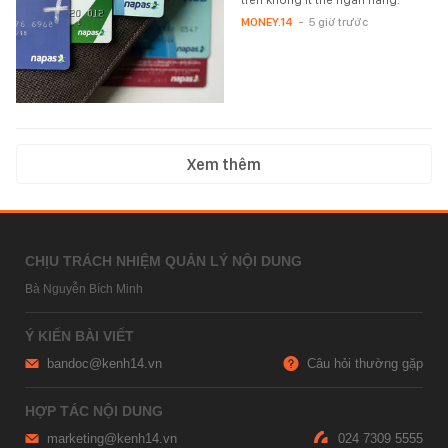
MONEY.14
-
5 giờ trước
Xem thêm
CHỊU TRÁCH NHIỆM QUẢN LÝ NỘI DUNG
Bà Nguyễn Bích Minh
Ý KIẾN BÀI VIẾT
bandoc@kenh14.vn
Câu hỏi thường gặp
HỢP TÁC NỘI DUNG
marketing@kenh14.vn
024 7309 5555