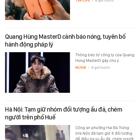
TEK-LIFE
-
6 giờ trước
Quang Hùng MasterD cảnh báo nóng, tuyên bố
hành động pháp lý
Thông báo từ công ty của Quang
Hùng MasterD gây chú ý.
MUSIK
-
6 giờ trước
Hà Nội: Tạm giữ nhóm đối tượng ẩu đả, chém
người trên phố Huế
Công an phường Hai Bà Trưng
(Hà Nội) đã tạm giữ 4 đối tượng
để điều tra vụ ẩu đả, chém người