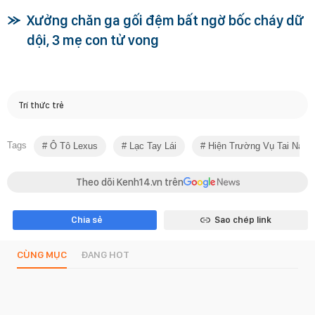
Xưởng chăn ga gối đệm bất ngờ bốc cháy dữ
dội, 3 mẹ con tử vong
Trí thức trẻ
Tags
Ô Tô Lexus
Lạc Tay Lái
Hiện Trường Vụ Tai Nạn
Theo dõi Kenh14.vn trên
Chia sẻ
Sao chép link
CÙNG MỤC
ĐANG HOT