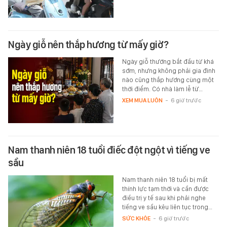
Ngày giỗ nên thắp hương từ mấy giờ?
Ngày giỗ thường bắt đầu từ khá
sớm, nhưng không phải gia đình
nào cũng thắp hương cùng một
thời điểm. Có nhà làm lễ từ…
XEM MUA LUÔN
-
6 giờ trước
Nam thanh niên 18 tuổi điếc đột ngột vì tiếng ve
sầu
Nam thanh niên 18 tuổi bị mất
thính lực tạm thời và cần được
điều trị y tế sau khi phải nghe
tiếng ve sầu kêu liên tục trong…
SỨC KHỎE
-
6 giờ trước