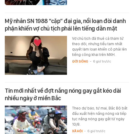
Mỹ nhân SN 1988 “cặp” đại gia, nổi loạn đòi danh
phận khiến vợ chủ tịch phải lên tiếng dằn mặt
Vợ chủ tịch đã thuê cả thám tử
theo dõi, nhưng tiểu tam nhất
quyết làm loạn khiến cô phải lên
tiếng công khai trên MXH.
ĐỜI SỐNG
-
6 giờ trước
Tin mới nhất về đợt nắng nóng gay gắt kéo dài
nhiều ngày ở miền Bắc
Theo dự báo, từ mai, Bắc Bộ bắt
đầu xuất hiện nắng nóng và tiếp
tục nắng nóng gay gắt từ ngày
10/8.
XÃ HỘI
-
6 giờ trước