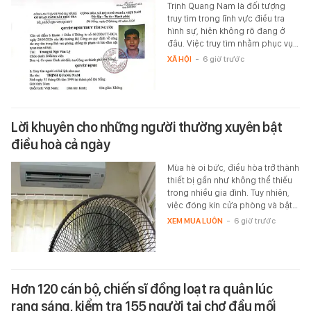
Trịnh Quang Nam là đối tượng
truy tìm trong lĩnh vực điều tra
hình sự, hiện không rõ đang ở
đâu. Việc truy tìm nhằm phục vụ…
XÃ HỘI
-
6 giờ trước
Lời khuyên cho những người thường xuyên bật
điều hoà cả ngày
Mùa hè oi bức, điều hòa trở thành
thiết bị gần như không thể thiếu
trong nhiều gia đình. Tuy nhiên,
việc đóng kín cửa phòng và bật…
XEM MUA LUÔN
-
6 giờ trước
Hơn 120 cán bộ, chiến sĩ đồng loạt ra quân lúc
rạng sáng, kiểm tra 155 người tại chợ đầu mối