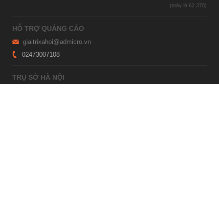
HỖ TRỢ QUẢNG CÁO
giaitrixahoi@admicro.vn
02473007108
TRỤ SỞ HÀ NỘI
Tầng 21, Tòa nhà Center Building, Hapulico Complex, Số 01, phố
Nguyễn Huy Tưởng, phường Thanh Xuân, thành phố Hà Nội
TRỤ SỞ TP.HỒ CHÍ MINH
Tầng 4, Tòa nhà 123, số 127 Võ Văn Tần, Phường Xuân Hòa, TPHCM
Giấy phép thiết lập trang thông tin điện tử tổng hợp trên mạng số
2215/GP-TTĐT do Sở Thông tin và Truyền thông Hà Nội cấp ngày 10
tháng 4 năm 2019
© Copyright 2007 - 2026 – Công ty Cổ phần VCCorp