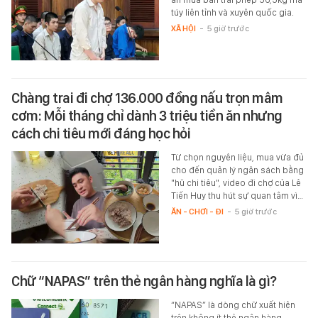
túy liên tỉnh và xuyên quốc gia.
XÃ HỘI
-
5 giờ trước
Chàng trai đi chợ 136.000 đồng nấu trọn mâm
cơm: Mỗi tháng chỉ dành 3 triệu tiền ăn nhưng
cách chi tiêu mới đáng học hỏi
Từ chọn nguyên liệu, mua vừa đủ
cho đến quản lý ngân sách bằng
"hũ chi tiêu", video đi chợ của Lê
Tiến Huy thu hút sự quan tâm vì…
ĂN - CHƠI - ĐI
-
5 giờ trước
Chữ “NAPAS” trên thẻ ngân hàng nghĩa là gì?
“NAPAS” là dòng chữ xuất hiện
trên không ít thẻ ngân hàng.