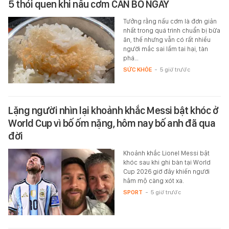
5 thói quen khi nấu cơm CẦN BỎ NGAY
Tưởng rằng nấu cơm là đơn giản
nhất trong quá trình chuẩn bị bữa
ăn, thế nhưng vẫn có rất nhiều
người mắc sai lầm tai hại, tàn
phá…
SỨC KHỎE
-
5 giờ trước
Lặng người nhìn lại khoảnh khắc Messi bật khóc ở
World Cup vì bố ốm nặng, hôm nay bố anh đã qua
đời
Khoảnh khắc Lionel Messi bật
khóc sau khi ghi bàn tại World
Cup 2026 giờ đây khiến người
hâm mộ càng xót xa.
SPORT
-
5 giờ trước