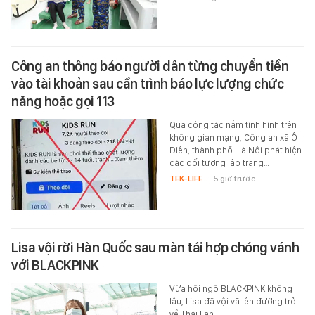
Công an thông báo người dân từng chuyển tiền
vào tài khoản sau cần trình báo lực lượng chức
năng hoặc gọi 113
Qua công tác nắm tình hình trên
không gian mạng, Công an xã Ô
Diên, thành phố Hà Nội phát hiện
các đối tượng lập trang…
TEK-LIFE
-
5 giờ trước
Lisa vội rời Hàn Quốc sau màn tái hợp chóng vánh
với BLACKPINK
Vừa hội ngộ BLACKPINK không
lâu, Lisa đã vội vã lên đường trở
về Thái Lan.