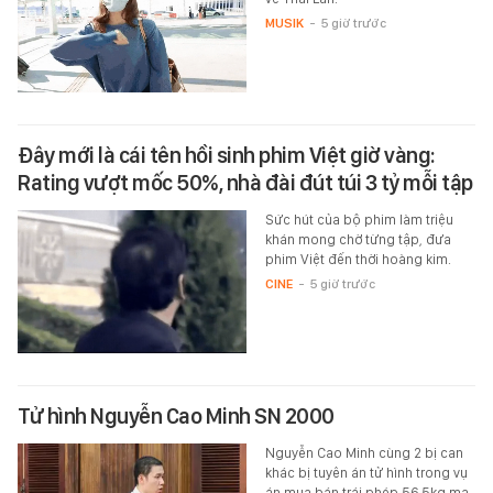
MUSIK
-
5 giờ trước
Đây mới là cái tên hồi sinh phim Việt giờ vàng:
Rating vượt mốc 50%, nhà đài đút túi 3 tỷ mỗi tập
Sức hút của bộ phim làm triệu
khán mong chờ từng tập, đưa
phim Việt đến thời hoàng kim.
CINE
-
5 giờ trước
Tử hình Nguyễn Cao Minh SN 2000
Nguyễn Cao Minh cùng 2 bị can
khác bị tuyên án tử hình trong vụ
án mua bán trái phép 56,5kg ma