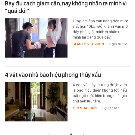
Bày đủ cách giảm cân, nay không nhận ra mình vì
"quá đói"
Từng ám ảnh cân nặng đến mức
siết hơn 10kg, Đỗ Khánh Vân mới
đây phải giật mình vì nhận ra
mình lại đang quá gầy.
BEAUTY & FASHION
-
6 giờ trước
4 vật vào nhà báo hiệu phong thủy xấu
4 con vật này thường được xem
là báo hiệu điềm không tốt, nếu
bất ngờ xuất hiện trong nhà, gia
chủ nên lưu tâm.
XEM MUA LUÔN
-
5 giờ trước