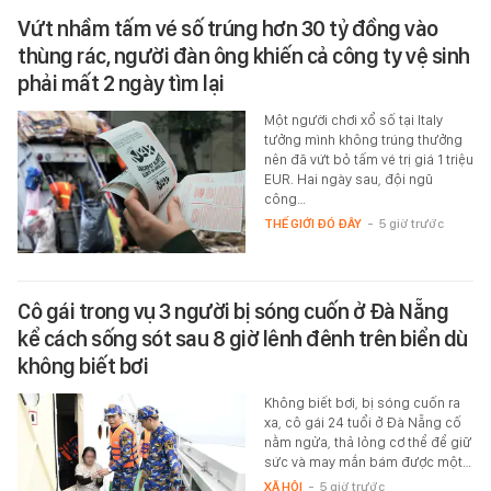
Vứt nhầm tấm vé số trúng hơn 30 tỷ đồng vào
thùng rác, người đàn ông khiến cả công ty vệ sinh
phải mất 2 ngày tìm lại
Một người chơi xổ số tại Italy
tưởng mình không trúng thưởng
nên đã vứt bỏ tấm vé trị giá 1 triệu
EUR. Hai ngày sau, đội ngũ
công…
THẾ GIỚI ĐÓ ĐÂY
-
5 giờ trước
Cô gái trong vụ 3 người bị sóng cuốn ở Đà Nẵng
kể cách sống sót sau 8 giờ lênh đênh trên biển dù
không biết bơi
Không biết bơi, bị sóng cuốn ra
xa, cô gái 24 tuổi ở Đà Nẵng cố
nằm ngửa, thả lỏng cơ thể để giữ
sức và may mắn bám được một…
XÃ HỘI
-
5 giờ trước