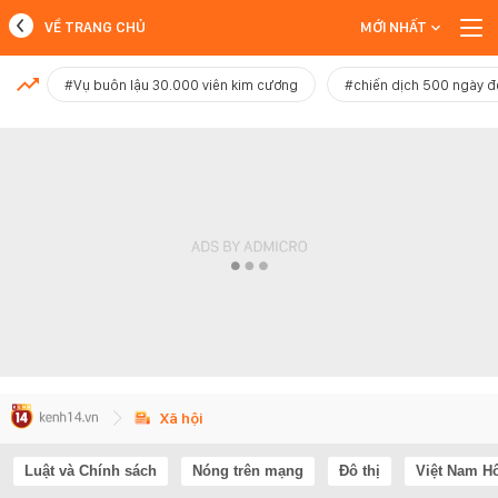
VỀ TRANG CHỦ
MỚI NHẤT
MỚI NHẤT
#Vụ buôn lậu 30.000 viên kim cương
#chiến dịch 500 ngày 
Xem thêm
Xã hội
Luật và Chính sách
Nóng trên mạng
Đô thị
Việt Nam H