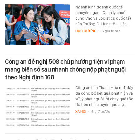
Ngành Kinh doanh quốc tế
(chuyên ngành Quản lý chuỗi
cung ứng và Logistics quốc tế)
của Trường ĐH Kinh tế - Luật…
HỌC ĐƯỜNG
-
6 giờ trước
Công an đề nghị 508 chủ phương tiện vi phạm
mang biển số sau nhanh chóng nộp phạt nguội
theo Nghị định 168
Công an tỉnh Thanh Hóa mới đây
đã công bố kết quả phát hiện và
xử lý phạt nguội lỗi chạy quá tốc
độ trên nhiều tuyến quốc lộ…
XÃ HỘI
-
6 giờ trước