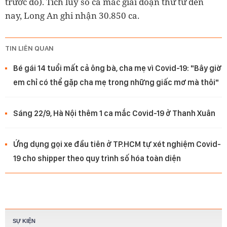
trước đó). Tích lũy số ca mắc giai đoạn thứ tư đến
nay, Long An ghi nhận 30.850 ca.
TIN LIÊN QUAN
Bé gái 14 tuổi mất cả ông bà, cha mẹ vì Covid-19: "Bây giờ
em chỉ có thể gặp cha mẹ trong những giấc mơ mà thôi"
Sáng 22/9, Hà Nội thêm 1 ca mắc Covid-19 ở Thanh Xuân
Ứng dụng gọi xe đầu tiên ở TP.HCM tự xét nghiệm Covid-
19 cho shipper theo quy trình số hóa toàn diện
SỰ KIỆN