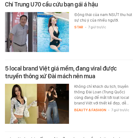
Chí Trung U70 cầu cứu bạn gái á hậu
Động thái của nam NSƯT thu hút
sự chú ý của nhiều người.
STAR
-
7 giờ trước
5 local brand Việt giá mềm, đang viral được
truyền thông xứ Đài mách nên mua
Không chỉ khách du lịch, truyền
thông Đài Loan (Trung Quốc)
cũng đang để mắt tới loạt local
brand Việt với thiết kế đẹp, dễ…
BEAUTY & FASHION
-
7 giờ trước