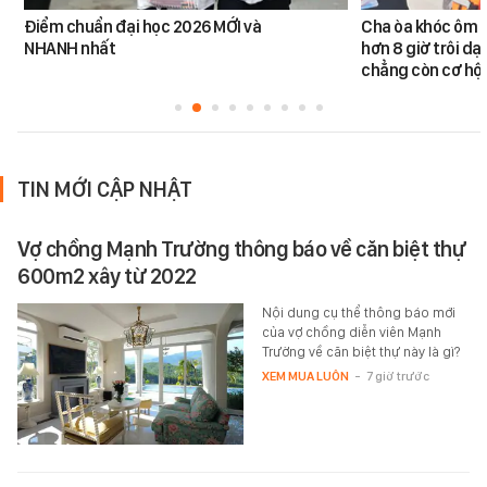
Điểm chuẩn đại học 2026 MỚI và
Cha òa khóc ôm c
NHANH nhất
hơn 8 giờ trôi dạt
chẳng còn cơ hội
TIN MỚI CẬP NHẬT
Vợ chồng Mạnh Trường thông báo về căn biệt thự
600m2 xây từ 2022
Nội dung cụ thể thông báo mới
của vợ chồng diễn viên Mạnh
Trường về căn biệt thự này là gì?
XEM MUA LUÔN
-
7 giờ trước