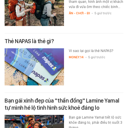
tham quan, hình ảnh một vị khách
vừa đi vừa ôm theo chiếc bình…
ĂN - CHƠI - ĐI
-
5 giờ trước
Thẻ NAPAS là thẻ gì?
Vì sao lại gọi là thẻ NAPAS?
MONEY.14
-
5 giờ trước
Bạn gái xinh đẹp của "thần đồng" Lamine Yamal
tự mình hé lộ tình hình sức khoẻ đáng lo
Bạn gái Lamine Yamal tiết lộ sức
khỏe đáng lo, phải điều trị suốt 3
tháng.