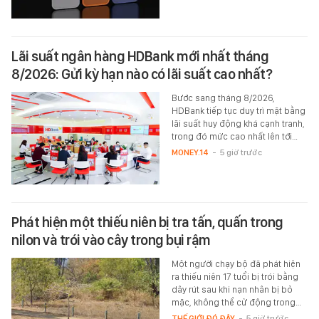
Lãi suất ngân hàng HDBank mới nhất tháng
8/2026: Gửi kỳ hạn nào có lãi suất cao nhất?
Bước sang tháng 8/2026,
HDBank tiếp tục duy trì mặt bằng
lãi suất huy động khá cạnh tranh,
trong đó mức cao nhất lên tới…
MONEY.14
-
5 giờ trước
Phát hiện một thiếu niên bị tra tấn, quấn trong
nilon và trói vào cây trong bụi rậm
Một người chạy bộ đã phát hiện
ra thiếu niên 17 tuổi bị trói bằng
dây rút sau khi nạn nhân bị bỏ
mặc, không thể cử động trong…
THẾ GIỚI ĐÓ ĐÂY
-
5 giờ trước