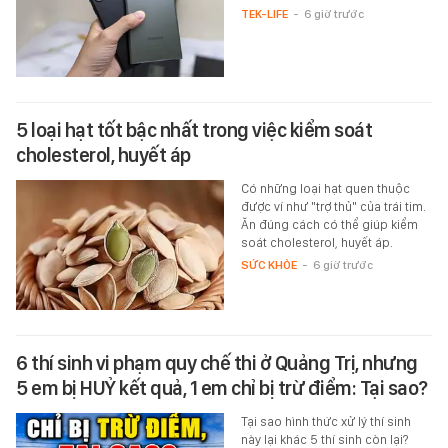
TEK-LIFE
-
6 giờ trước
5 loại hạt tốt bậc nhất trong việc kiểm soát
cholesterol, huyết áp
Có những loại hạt quen thuộc
được ví như "trợ thủ" của trái tim.
Ăn đúng cách có thể giúp kiểm
soát cholesterol, huyết áp.
SỨC KHỎE
-
6 giờ trước
6 thí sinh vi phạm quy chế thi ở Quảng Trị, nhưng
5 em bị HUỶ kết quả, 1 em chỉ bị trừ điểm: Tại sao?
Tại sao hình thức xử lý thí sinh
này lại khác 5 thí sinh còn lại?