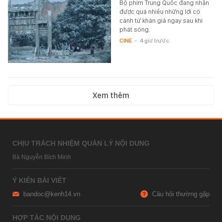
Bộ phim Trung Quốc đang nhận
được quá nhiều những lời có
cánh từ khán giả ngay sau khi
phát sóng.
CINE
-
4 giờ trước
Xem thêm
CHỊU TRÁCH NHIỆM QUẢN LÝ NỘI DUNG
Bà Nguyễn Bích Minh
Ý KIẾN BÀI VIẾT
bandoc@kenh14.vn
Câu hỏi thường gặp
HỢP TÁC NỘI DUNG