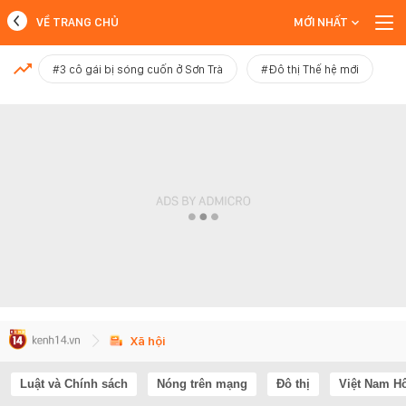
VỀ TRANG CHỦ
MỚI NHẤT
MỚI NHẤT
#3 cô gái bị sóng cuốn ở Sơn Trà
#Đô thị Thế hệ mới
Xem thêm
Xã hội
Luật và Chính sách
Nóng trên mạng
Đô thị
Việt Nam H