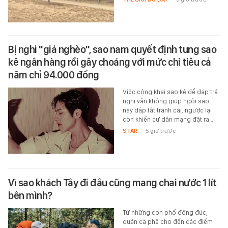
Bị nghi "giả nghèo", sao nam quyết định tung sao
kê ngân hàng rồi gây choáng với mức chi tiêu cả
năm chỉ 94.000 đồng
Việc công khai sao kê để đáp trả
nghi vấn không giúp ngôi sao
này dập tắt tranh cãi, ngược lại
còn khiến cư dân mạng đặt ra…
STAR
-
5 giờ trước
Vì sao khách Tây đi đâu cũng mang chai nước 1 lít
bên mình?
Từ những con phố đông đúc,
quán cà phê cho đến các điểm