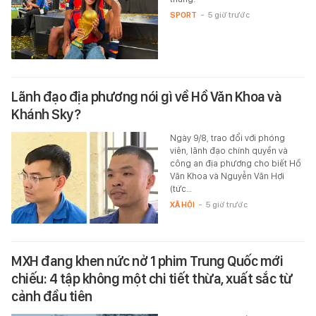
SPORT
-
5 giờ trước
Lãnh đạo địa phương nói gì về Hồ Văn Khoa và
Khánh Sky?
Ngày 9/8, trao đổi với phóng
viên, lãnh đạo chính quyền và
công an địa phương cho biết Hồ
Văn Khoa và Nguyễn Văn Hợi
(tức…
XÃ HỘI
-
5 giờ trước
MXH đang khen nức nở 1 phim Trung Quốc mới
chiếu: 4 tập không một chi tiết thừa, xuất sắc từ
cảnh đầu tiên