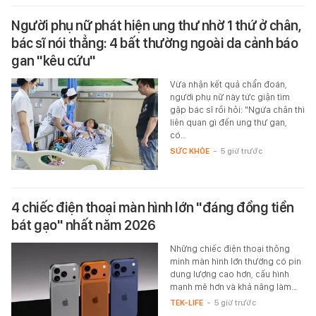
Người phụ nữ phát hiện ung thư nhờ 1 thứ ở chân,
bác sĩ nói thẳng: 4 bất thường ngoài da cảnh báo
gan "kêu cứu"
Vừa nhận kết quả chẩn đoán,
người phụ nữ này tức giận tìm
gặp bác sĩ rồi hỏi: "Ngứa chân thì
liên quan gì đến ung thư gan,
có…
SỨC KHỎE
-
5 giờ trước
4 chiếc điện thoại màn hình lớn "đáng đồng tiền
bát gạo" nhất năm 2026
Những chiếc điện thoại thông
minh màn hình lớn thường có pin
dung lượng cao hơn, cấu hình
mạnh mẽ hơn và khả năng làm…
TEK-LIFE
-
5 giờ trước