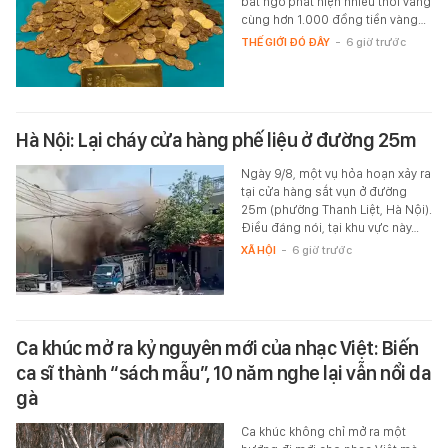
bất ngờ phát hiện nhiều thỏi vàng
cùng hơn 1.000 đồng tiền vàng…
THẾ GIỚI ĐÓ ĐÂY
-
6 giờ trước
Hà Nội: Lại cháy cửa hàng phế liệu ở đường 25m
Ngày 9/8, một vụ hỏa hoạn xảy ra
tại cửa hàng sắt vụn ở đường
25m (phường Thanh Liệt, Hà Nội).
Điều đáng nói, tại khu vực này…
XÃ HỘI
-
6 giờ trước
Ca khúc mở ra kỷ nguyên mới của nhạc Việt: Biến
ca sĩ thành “sách mẫu”, 10 năm nghe lại vẫn nổi da
gà
Ca khúc không chỉ mở ra một