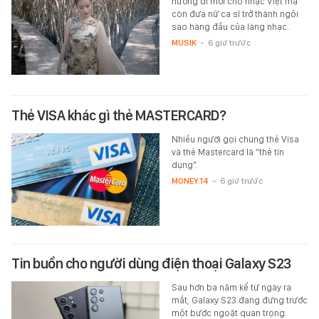
hướng đi mới cho nhạc Việt mà
còn đưa nữ ca sĩ trở thành ngôi
sao hàng đầu của làng nhạc.
MUSIK
-
6 giờ trước
Thẻ VISA khác gì thẻ MASTERCARD?
Nhiều người gọi chung thẻ Visa
và thẻ Mastercard là “thẻ tín
dụng”.
MONEY.14
-
6 giờ trước
Tin buồn cho người dùng điện thoại Galaxy S23
Sau hơn ba năm kể từ ngày ra
mắt, Galaxy S23 đang đứng trước
một bước ngoặt quan trọng.