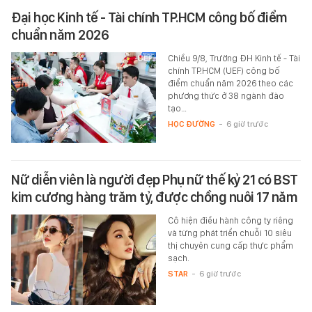
Đại học Kinh tế - Tài chính TP.HCM công bố điểm
chuẩn năm 2026
Chiều 9/8, Trường ĐH Kinh tế - Tài
chính TP.HCM (UEF) công bố
điểm chuẩn năm 2026 theo các
phương thức ở 38 ngành đào
tạo…
HỌC ĐƯỜNG
-
6 giờ trước
Nữ diễn viên là người đẹp Phụ nữ thế kỷ 21 có BST
kim cương hàng trăm tỷ, được chồng nuôi 17 năm
Cô hiện điều hành công ty riêng
và từng phát triển chuỗi 10 siêu
thị chuyên cung cấp thực phẩm
sạch.
STAR
-
6 giờ trước