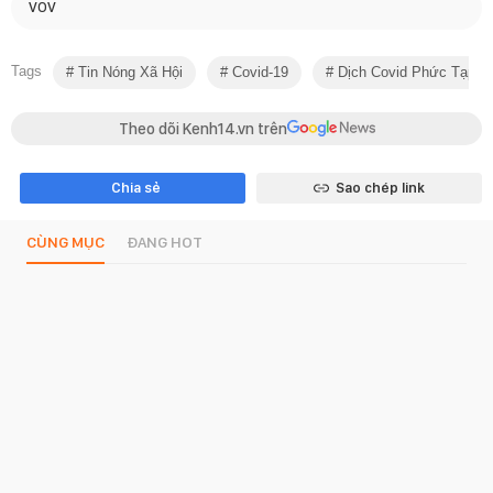
VOV
Tags
Tin Nóng Xã Hội
Covid-19
Dịch Covid Phức Tạp Ở
Theo dõi Kenh14.vn trên
Chia sẻ
Sao chép link
CÙNG MỤC
ĐANG HOT