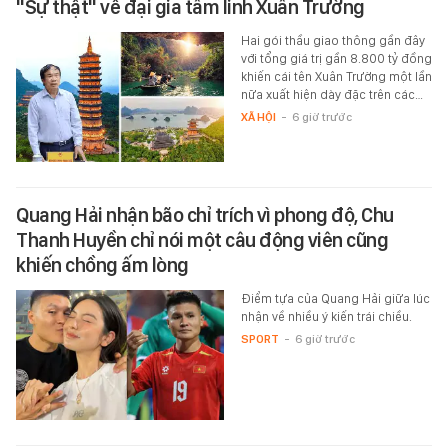
"Sự thật" về đại gia tâm linh Xuân Trường
Hai gói thầu giao thông gần đây
với tổng giá trị gần 8.800 tỷ đồng
khiến cái tên Xuân Trường một lần
nữa xuất hiện dày đặc trên các…
XÃ HỘI
-
6 giờ trước
Quang Hải nhận bão chỉ trích vì phong độ, Chu
Thanh Huyền chỉ nói một câu động viên cũng
khiến chồng ấm lòng
Điểm tựa của Quang Hải giữa lúc
nhận về nhiều ý kiến trái chiều.
SPORT
-
6 giờ trước