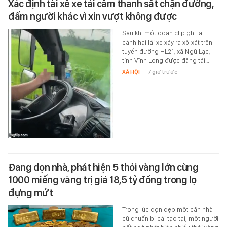
Xác định tài xế xe tải cầm thanh sắt chặn đường,
đấm người khác vì xin vượt không được
Sau khi một đoạn clip ghi lại
cảnh hai lái xe xảy ra xô xát trên
tuyến đường HL21, xã Ngũ Lạc,
tỉnh Vĩnh Long được đăng tải…
XÃ HỘI
-
7 giờ trước
Đang dọn nhà, phát hiện 5 thỏi vàng lớn cùng
1000 miếng vàng trị giá 18,5 tỷ đồng trong lọ
đựng mứt
Trong lúc dọn dẹp một căn nhà
cũ chuẩn bị cải tạo tại, một người