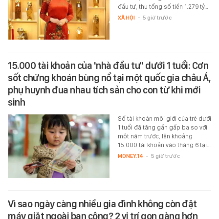
đầu tư, thu tổng số tiền 1.279 tỷ…
XÃ HỘI
-
5 giờ trước
15.000 tài khoản của 'nhà đầu tư' dưới 1 tuổi: Cơn
sốt chứng khoán bùng nổ tại một quốc gia châu Á,
phụ huynh đua nhau tích sản cho con từ khi mới
sinh
Số tài khoản môi giới của trẻ dưới
1 tuổi đã tăng gần gấp ba so với
một năm trước, lên khoảng
15.000 tài khoản vào tháng 6 tại…
MONEY.14
-
5 giờ trước
Vì sao ngày càng nhiều gia đình không còn đặt
máy giặt ngoài ban công? 2 vị trí gọn gàng hơn