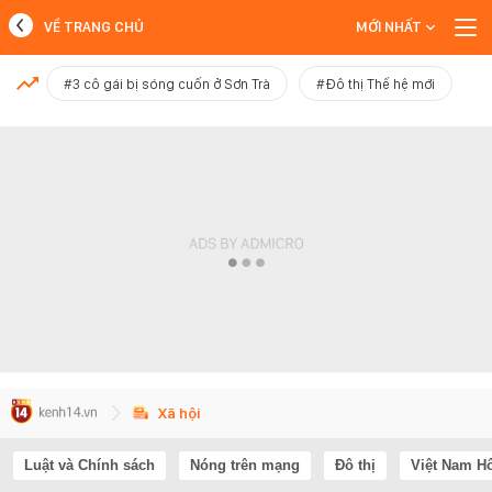
VỀ TRANG CHỦ
MỚI NHẤT
MỚI NHẤT
#3 cô gái bị sóng cuốn ở Sơn Trà
#Đô thị Thế hệ mới
Xem thêm
Xã hội
Luật và Chính sách
Nóng trên mạng
Đô thị
Việt Nam H