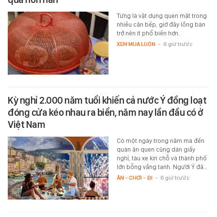
Từng là vật dụng quen mặt trong
nhiều căn bếp, giờ đây lồng bàn
trở nên ít phổ biến hơn.
XEM MUA LUÔN
-
6 giờ trước
Kỳ nghỉ 2.000 năm tuổi khiến cả nước Ý đồng loạt
đóng cửa kéo nhau ra biển, năm nay lần đầu có ở
Việt Nam
Có một ngày trong năm mà đến
quán ăn quen cũng dán giấy
nghỉ, tàu xe kín chỗ và thành phố
lớn bỗng vắng tanh. Người Ý đã…
ĂN - CHƠI - ĐI
-
6 giờ trước