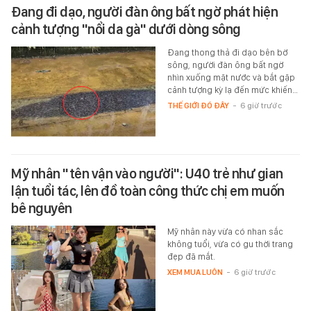
Đang đi dạo, người đàn ông bất ngờ phát hiện
cảnh tượng "nổi da gà" dưới dòng sông
Đang thong thả đi dạo bên bờ
sông, người đàn ông bất ngờ
nhìn xuống mặt nước và bắt gặp
cảnh tượng kỳ lạ đến mức khiến…
THẾ GIỚI ĐÓ ĐÂY
-
6 giờ trước
Mỹ nhân "tên vận vào người": U40 trẻ như gian
lận tuổi tác, lên đồ toàn công thức chị em muốn
bê nguyên
Mỹ nhân này vừa có nhan sắc
không tuổi, vừa có gu thời trang
đẹp đã mắt.
XEM MUA LUÔN
-
6 giờ trước