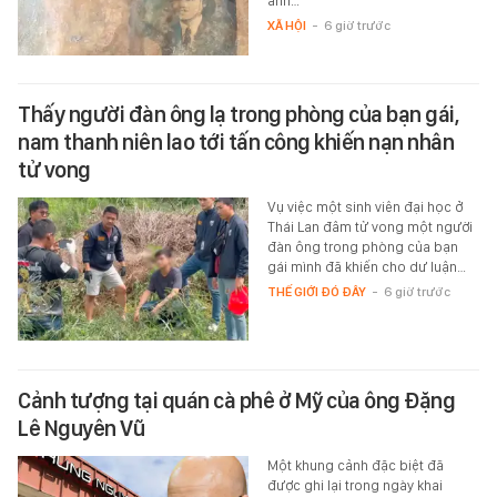
ảnh…
XÃ HỘI
-
6 giờ trước
Thấy người đàn ông lạ trong phòng của bạn gái,
nam thanh niên lao tới tấn công khiến nạn nhân
tử vong
Vụ việc một sinh viên đại học ở
Thái Lan đâm tử vong một người
đàn ông trong phòng của bạn
gái mình đã khiến cho dư luận…
THẾ GIỚI ĐÓ ĐÂY
-
6 giờ trước
Cảnh tượng tại quán cà phê ở Mỹ của ông Đặng
Lê Nguyên Vũ
Một khung cảnh đặc biệt đã
được ghi lại trong ngày khai