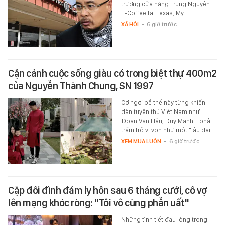
trương cửa hàng Trung Nguyên
E-Coffee tại Texas, Mỹ.
XÃ HỘI
-
6 giờ trước
Cận cảnh cuộc sống giàu có trong biệt thự 400m2
của Nguyễn Thành Chung, SN 1997
Cơ ngơi bề thế này từng khiến
dàn tuyển thủ Việt Nam như
Đoàn Văn Hậu, Duy Mạnh... phải
trầm trồ ví von như một "lâu đài"…
XEM MUA LUÔN
-
6 giờ trước
Cặp đôi đình đám ly hôn sau 6 tháng cưới, cô vợ
lên mạng khóc ròng: "Tôi vô cùng phẫn uất"
Những tình tiết đau lòng trong