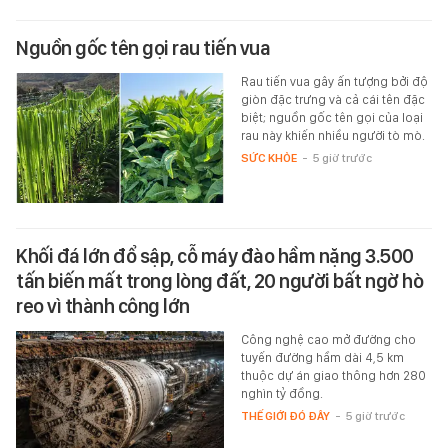
Nguồn gốc tên gọi rau tiến vua
Rau tiến vua gây ấn tượng bởi độ
giòn đặc trưng và cả cái tên đặc
biệt; nguồn gốc tên gọi của loại
rau này khiến nhiều người tò mò.
SỨC KHỎE
-
5 giờ trước
Khối đá lớn đổ sập, cỗ máy đào hầm nặng 3.500
tấn biến mất trong lòng đất, 20 người bất ngờ hò
reo vì thành công lớn
Công nghệ cao mở đường cho
tuyến đường hầm dài 4,5 km
thuộc dự án giao thông hơn 280
nghìn tỷ đồng.
THẾ GIỚI ĐÓ ĐÂY
-
5 giờ trước