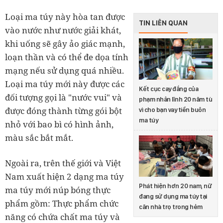
Loại ma túy này hòa tan được
TIN LIÊN QUAN
vào nước như nước giải khát,
khi uống sẽ gây ảo giác mạnh,
loạn thần và có thể đe dọa tính
mạng nếu sử dụng quá nhiều.
Loại ma túy mới này được các
Kết cục cay đắng của
đối tượng gọi là "nước vui" và
phạm nhân lĩnh 20 năm tù
được đóng thành từng gói bột
vì cho bạn vay tiền buôn
ma túy
nhỏ với bao bì có hình ảnh,
màu sắc bắt mắt.
Ngoài ra, trên thế giới và Việt
Nam xuất hiện 2 dạng ma túy
Phát hiện hơn 20 nam, nữ
ma túy mới núp bóng thực
đang sử dụng ma túy tại
phẩm gồm: Thực phẩm chức
căn nhà trọ trong hẻm
năng có chứa chất ma túy và