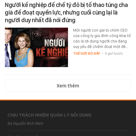
Người kế nghiệp đế chế tỷ đô bị tố thao túng cha
già để đoạt quyền lực, nhưng cuối cùng lại là
người duy nhất đã nói đúng
Một người con gái bị chính CEO
của công ty gia đình công khai tố
cáo là lợi dụng người cha đang
suy yếu để chiếm đoạt một đế…
THẾ GIỚI ĐÓ ĐÂY
-
5 giờ trước
Xem thêm
CHỊU TRÁCH NHIỆM QUẢN LÝ NỘI DUNG
Bà Nguyễn Bích Minh