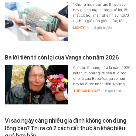
"Không mua bây giờ thì sợ sau
này giá chung cư tăng trở lại, lỡ
mất cơ hội; mà nghe nhiều người
dự báo giá còn giảm nữa, tôi lại…
MONEY.14
-
6 giờ trước
Ba lời tiên tri còn lại của Vanga cho năm 2026
Chỉ còn 5 tháng nữa là năm 2026
kết thúc, những lời tiên tri được
cho là của Baba Vanga về năm
nay lại được nhắc đến. Những…
THẾ GIỚI ĐÓ ĐÂY
-
6 giờ trước
Vì sao ngày càng nhiều gia đình không còn dùng
lồng bàn? Thì ra có 2 cách cất thức ăn khác hiệu
quả hơn hẳn