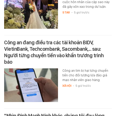
cuộc hôn nhân của cặp sao này
đã gây xôn xao trong dư luận.
STAR
-
5 giờ trước
Công an đang điều tra các tài khoản BIDV,
VietinBank, Techcombank, Sacombank,... sau:
Người từng chuyển tiền vào khẩn trương trình
báo
Công an tìm bị hại từng chuyển
tiền cho đối tượng lừa đảo giả
mạo nhân viên giao hàng.
XÃ HỘI
-
5 giờ trước
"Nhìn Đinh Mạnh Ninh khóc, chúng tôi đau lòng