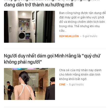
đang dần trở thành xu hướng mới
Ban công từng được tận dụng để
đặt máy giặt vì gần khu vực phơi
đồ và không chiếm diện tích bên
trong nhà. Thế nhưng khi nhu
cầu…
XEM MUA LUÔN
-
5 giờ trước
Người duy nhất dám gọi Minh Hằng là "quỷ chứ
không phải người"
Chia sẻ của mỹ nhân này dành
cho Minh Hằng khiến dân tình
không khỏi bất ngờ.
CINE
-
5 giờ trước