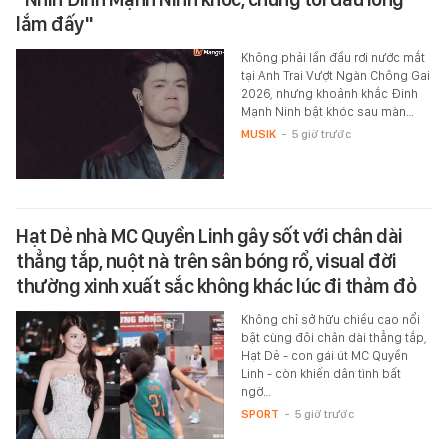
lắm đấy"
Không phải lần đầu rơi nước mắt
tại Anh Trai Vượt Ngàn Chông Gai
2026, nhưng khoảnh khắc Đinh
Mạnh Ninh bật khóc sau màn…
MUSIK
-
5 giờ trước
Hạt Dẻ nhà MC Quyền Linh gây sốt với chân dài
thẳng tắp, nuột nà trên sân bóng rổ, visual đời
thường xinh xuất sắc không khác lúc đi thảm đỏ
Không chỉ sở hữu chiều cao nổi
bật cùng đôi chân dài thẳng tắp,
Hạt Dẻ - con gái út MC Quyền
Linh - còn khiến dân tình bất
ngờ…
SPORT
-
5 giờ trước