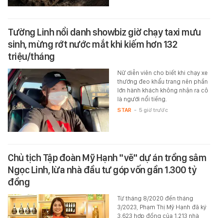
Tường Linh nổi danh showbiz giờ chạy taxi mưu
sinh, mừng rớt nước mắt khi kiếm hơn 132
triệu/tháng
Nữ diễn viên cho biết khi chạy xe
thường đeo khẩu trang nên phần
lớn hành khách không nhận ra cô
là người nổi tiếng.
STAR
-
5 giờ trước
Chủ tịch Tập đoàn Mỹ Hạnh "vẽ" dự án trồng sâm
Ngọc Linh, lừa nhà đầu tư góp vốn gần 1.300 tỷ
đồng
Từ tháng 8/2020 đến tháng
3/2023, Phạm Thị Mỹ Hạnh đã ký
3.623 hợp đồng của 1.213 nhà