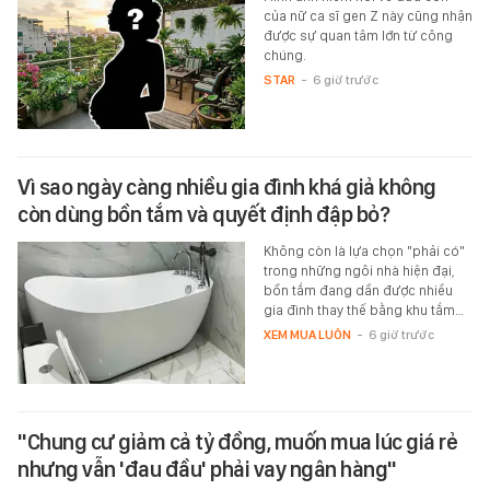
của nữ ca sĩ gen Z này cũng nhận
được sự quan tâm lớn từ công
chúng.
STAR
-
6 giờ trước
Vì sao ngày càng nhiều gia đình khá giả không
còn dùng bồn tắm và quyết định đập bỏ?
Không còn là lựa chọn "phải có"
trong những ngôi nhà hiện đại,
bồn tắm đang dần được nhiều
gia đình thay thế bằng khu tắm…
XEM MUA LUÔN
-
6 giờ trước
"Chung cư giảm cả tỷ đồng, muốn mua lúc giá rẻ
nhưng vẫn 'đau đầu' phải vay ngân hàng"