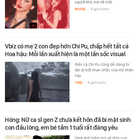
người khó mà rời mắt.
MUSIK
-
6 giờ trước
Vbiz có mẹ 2 con đẹp hơn Chi Pu, chấp hết tất cả
Hoa hậu: Mỗi lần xuất hiện là một lần sốc visual
Đến cả Chi Pu cũng dễ dàng bị
lấn át bởi nhan nhắc của mỹ nhân
này.
CINE
-
6 giờ trước
Hóng: Nữ ca sĩ gen Z chưa kết hôn đã bí mật sinh
con đầu lòng, em bé tầm 1 tuổi rất đáng yêu
Hình ảnh hiếm hoi về đứa con