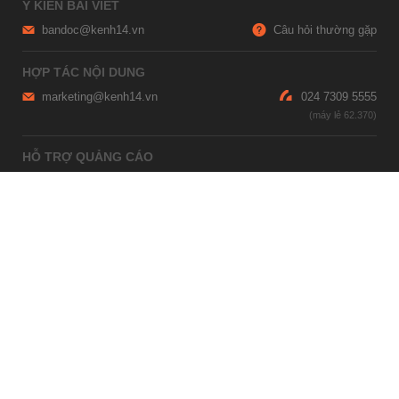
Ý KIẾN BÀI VIẾT
bandoc@kenh14.vn
Câu hỏi thường gặp
HỢP TÁC NỘI DUNG
marketing@kenh14.vn
024 7309 5555
HỖ TRỢ QUẢNG CÁO
giaitrixahoi@admicro.vn
02473007108
TRỤ SỞ HÀ NỘI
Tầng 21, Tòa nhà Center Building, Hapulico Complex, Số 01, phố
Nguyễn Huy Tưởng, phường Thanh Xuân, thành phố Hà Nội
TRỤ SỞ TP.HỒ CHÍ MINH
Tầng 4, Tòa nhà 123, số 127 Võ Văn Tần, Phường Xuân Hòa, TPHCM
Giấy phép thiết lập trang thông tin điện tử tổng hợp trên mạng số