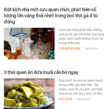
Đột kích nhà một cựu quan chức, phát hiện số
lượng lớn vàng thỏi nhét trong bọc thịt gà ở tủ
đông
Cảnh sát cũng phát hiện những
chồng thẻ ghi nợ và thẻ quà tặng
được chôn dưới những khóm tre
trong vườn nhà.
THẾ GIỚI ĐÓ ĐÂY
-
7 giờ trước
3 thói quen ăn dưa muối cần bỏ ngay
Dưa muối là món ăn quen thuộc
trong nhiều gia đình Việt. Tuy
nhiên, cách ăn và cách chế biến
dưa muối cần lưu ý một số điều…
SỨC KHỎE
-
7 giờ trước