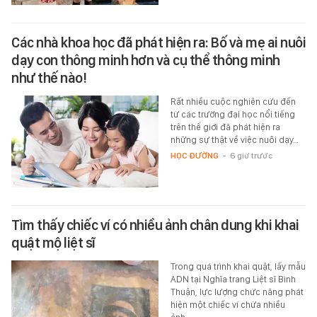
Các nhà khoa học đã phát hiện ra: Bố và mẹ ai nuôi
dạy con thông minh hơn và cụ thể thông minh
như thế nào!
Rất nhiều cuộc nghiên cứu đến
từ các trường đại học nổi tiếng
trên thế giới đã phát hiện ra
những sự thật về việc nuôi dạy…
HỌC ĐƯỜNG
-
6 giờ trước
Tìm thấy chiếc ví có nhiều ảnh chân dung khi khai
quật mộ liệt sĩ
Trong quá trình khai quật, lấy mẫu
ADN tại Nghĩa trang Liệt sĩ Bình
Thuận, lực lượng chức năng phát
hiện một chiếc ví chứa nhiều