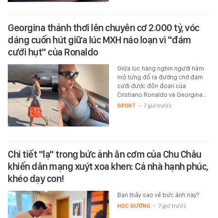
Georgina thảnh thơi lên chuyên cơ 2.000 tỷ, vóc
dáng cuốn hút giữa lúc MXH náo loạn vì "đám
cưới hụt" của Ronaldo
Giữa lúc hàng nghìn người hâm
mộ từng đổ ra đường chờ đám
cưới được đồn đoán của
Cristiano Ronaldo và Georgina…
SPORT
-
7 giờ trước
Chi tiết "lạ" trong bức ảnh ăn cơm của Chu Châu
khiến dân mạng xuýt xoa khen: Cả nhà hạnh phúc,
khéo dạy con!
Bạn thấy sao về bức ảnh này?
HỌC ĐƯỜNG
-
7 giờ trước