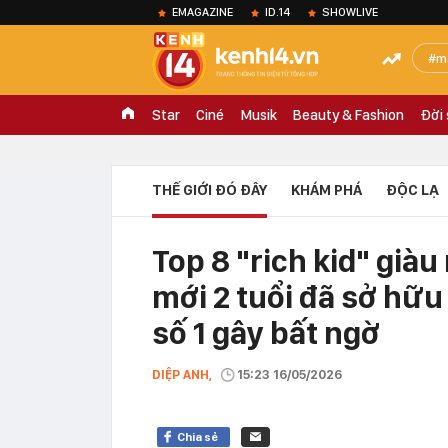
EMAGAZINE
ID.14
SHOWLIVE
m
Star
Ciné
Musik
Beauty & Fashion
Đời
THẾ GIỚI ĐÓ ĐÂY
KHÁM PHÁ
ĐỘC LẠ
Top 8 "rich kid" già
mới 2 tuổi đã sở hữu k
số 1 gây bất ngờ
DIỆP ANH,
15:23 16/05/2026
Chia sẻ