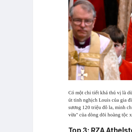
Có một chi tiết khá thú vị là 
út tinh nghịch Louis của gia đ
sương 120 triệu đô la, minh c
vừa" của dòng dõi hoàng tộc 
Top 3: RZA Athelst