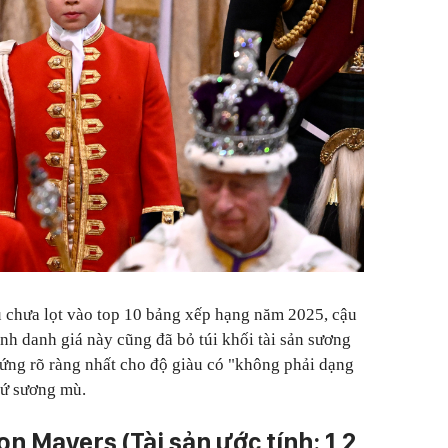
dù chưa lọt vào top 10 bảng xếp hạng năm 2025, cậu
ình danh giá này cũng đã bỏ túi khối tài sản sương
hứng rõ ràng nhất cho độ giàu có "không phải dạng
xứ sương mù.
on Mayers (Tài sản ước tính: 1,2