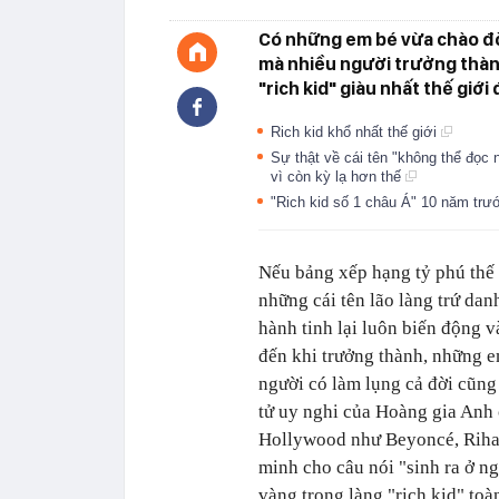
Có những em bé vừa chào đời
mà nhiều người trưởng thàn
"rich kid" giàu nhất thế gi
Rich kid khổ nhất thế giới
Sự thật về cái tên "không thể đọc
vì còn kỳ lạ hơn thế
"Rich kid số 1 châu Á" 10 năm trư
Nếu bảng xếp hạng tỷ phú thế 
những cái tên lão làng trứ dan
hành tinh lại luôn biến động 
đến khi trưởng thành, những e
người có làm lụng cả đời cũng
tử uy nghi của Hoàng gia Anh 
Hollywood như Beyoncé, Rihann
minh cho câu nói "sinh ra ở n
vàng trong làng "rich kid" toà