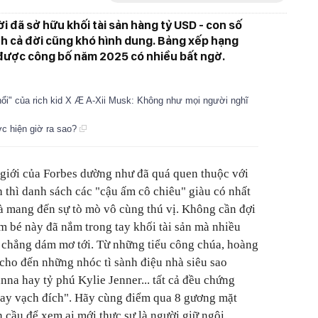
 đã sở hữu khối tài sản hàng tỷ USD - con số
h cả đời cũng khó hình dung. Bảng xếp hạng
ới được công bố năm 2025 có nhiều bất ngờ.
 nổi" của rich kid X Æ A-Xii Musk: Không như mọi người nghĩ
ớc hiện giờ ra sao?
giới của Forbes dường như đã quá quen thuộc với
h thì danh sách các "cậu ấm cô chiêu" giàu có nhất
và mang đến sự tò mò vô cùng thú vị. Không cần đợi
m bé này đã nắm trong tay khối tài sản mà nhiều
 chẳng dám mơ tới. Từ những tiểu công chúa, hoàng
cho đến những nhóc tì sành điệu nhà siêu sao
a hay tỷ phú Kylie Jenner... tất cả đều chứng
gay vạch đích". Hãy cùng điểm qua 8 gương mặt
n cầu để xem ai mới thực sự là người giữ ngôi