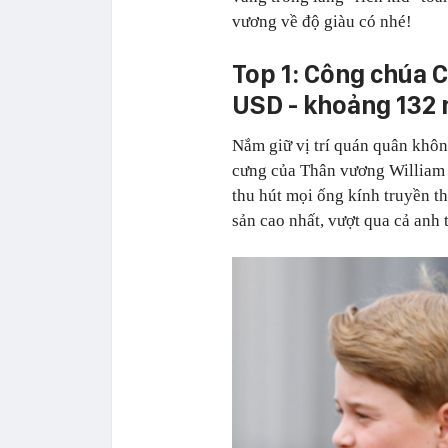
vương về độ giàu có nhé!
Top 1: Công chúa Ch
USD - khoảng 132 
Nắm giữ vị trí quán quân không
cưng của Thân vương William v
thu hút mọi ống kính truyền th
sản cao nhất, vượt qua cả anh 