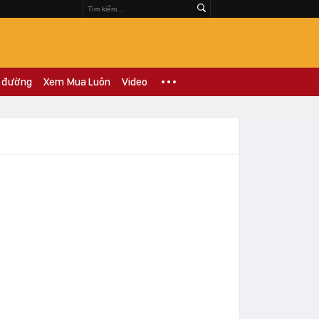
 đường
Xem Mua Luôn
Video