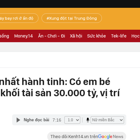
áy bay rơi ở ấn độ
Xung đột tại Trung Đông
 sống
Money.14
Ăn - Chơi - Đi
Xã hội
Sức khỏe
Tek-life
Học
u nhất hành tinh: Có em bé
hối tài sản 30.000 tỷ, vị trí
7:16
Nghe đọc bài
Theo dõi Kenh14.vn trên