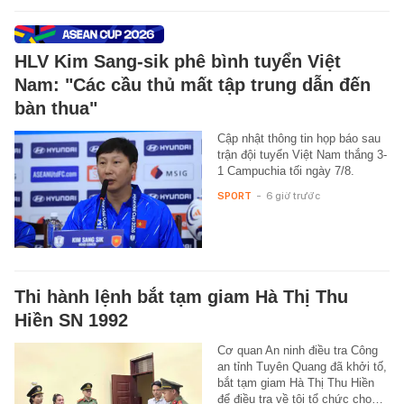
HLV Kim Sang-sik phê bình tuyển Việt
Nam: "Các cầu thủ mất tập trung dẫn đến
bàn thua"
Cập nhật thông tin họp báo sau
trận đội tuyển Việt Nam thắng 3-
1 Campuchia tối ngày 7/8.
SPORT
-
6 giờ trước
Thi hành lệnh bắt tạm giam Hà Thị Thu
Hiền SN 1992
Cơ quan An ninh điều tra Công
an tỉnh Tuyên Quang đã khởi tố,
bắt tạm giam Hà Thị Thu Hiền
để điều tra về tội tổ chức cho…