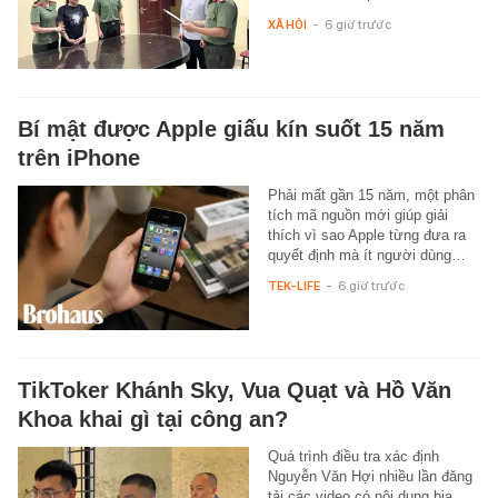
XÃ HỘI
-
6 giờ trước
Bí mật được Apple giấu kín suốt 15 năm
trên iPhone
Phải mất gần 15 năm, một phân
tích mã nguồn mới giúp giải
thích vì sao Apple từng đưa ra
quyết định mà ít người dùng…
TEK-LIFE
-
6 giờ trước
TikToker Khánh Sky, Vua Quạt và Hồ Văn
Khoa khai gì tại công an?
Quá trình điều tra xác định
Nguyễn Văn Hợi nhiều lần đăng
tải các video có nội dung bịa