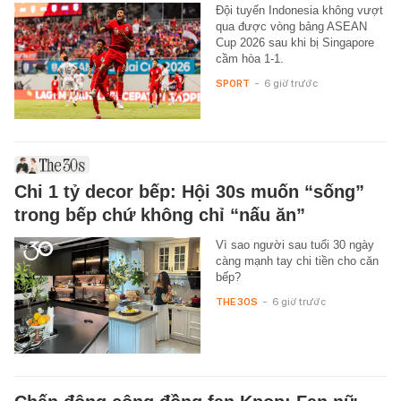
Đội tuyển Indonesia không vượt
qua được vòng bảng ASEAN
Cup 2026 sau khi bị Singapore
cầm hòa 1-1.
SPORT
-
6 giờ trước
Chi 1 tỷ decor bếp: Hội 30s muốn “sống”
trong bếp chứ không chỉ “nấu ăn”
Vì sao người sau tuổi 30 ngày
càng mạnh tay chi tiền cho căn
bếp?
THE 30S
-
6 giờ trước