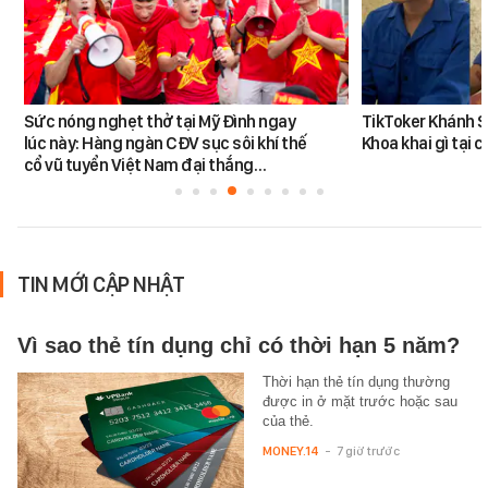
Sức nóng nghẹt thở tại Mỹ Đình ngay
TikToker Khánh S
lúc này: Hàng ngàn CĐV sục sôi khí thế
Khoa khai gì tại 
cổ vũ tuyển Việt Nam đại thắng…
TIN MỚI CẬP NHẬT
Vì sao thẻ tín dụng chỉ có thời hạn 5 năm?
Thời hạn thẻ tín dụng thường
được in ở mặt trước hoặc sau
của thẻ.
MONEY.14
-
7 giờ trước