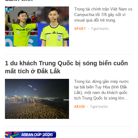
Trọng tài chính trận Việt Nam vs
Campuchia tối 7/8 gây sốt vì
visual quá đỗi trẻ trung.
SPORT
-
7 giờ trước
1 du khách Trung Quốc bị sóng biển cuốn
mất tích ở Đắk Lắk
Trong lúc đứng gần mép nước
tại bãi biển Tuy Hòa (tỉnh Đắk
Lắk), một nam du khách quốc
tịch Trung Quốc bị sóng lớn…
XÃ HỘI
-
7 giờ trước