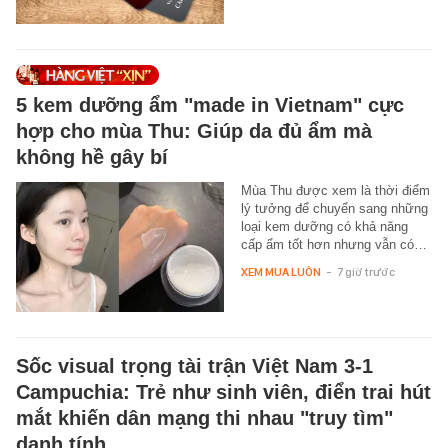
5 kem dưỡng ẩm "made in Vietnam" cực
hợp cho mùa Thu: Giúp da đủ ẩm mà
không hề gây bí
Mùa Thu được xem là thời điểm
lý tưởng để chuyển sang những
loại kem dưỡng có khả năng
cấp ẩm tốt hơn nhưng vẫn có…
XEM MUA LUÔN
-
7 giờ trước
Sốc visual trọng tài trận Việt Nam 3-1
Campuchia: Trẻ như sinh viên, điển trai hút
mắt khiến dân mạng thi nhau "truy tìm"
danh tính