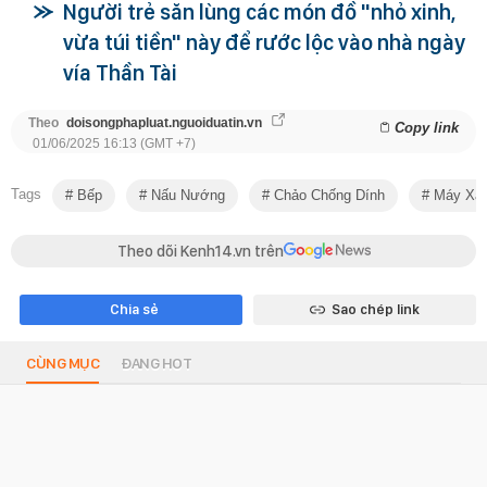
Người trẻ săn lùng các món đồ "nhỏ xinh,
vừa túi tiền" này để rước lộc vào nhà ngày
vía Thần Tài
Theo
doisongphapluat.nguoiduatin.vn
Copy link
01/06/2025 16:13 (GMT +7)
Tags
Bếp
Nấu Nướng
Chảo Chống Dính
Máy Xay
Theo dõi Kenh14.vn trên
Chia sẻ
Sao chép link
CÙNG MỤC
ĐANG HOT