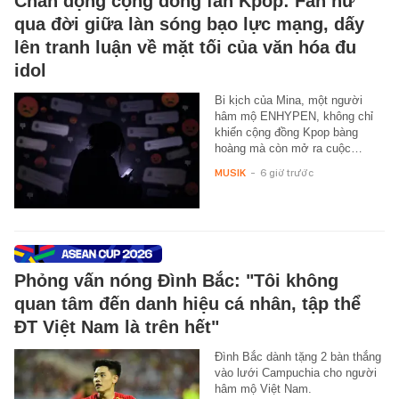
Chấn động cộng đồng fan Kpop: Fan nữ
qua đời giữa làn sóng bạo lực mạng, dấy
lên tranh luận về mặt tối của văn hóa đu
idol
Bi kịch của Mina, một người
hâm mộ ENHYPEN, không chỉ
khiến cộng đồng Kpop bàng
hoàng mà còn mở ra cuộc…
MUSIK
-
6 giờ trước
Phỏng vấn nóng Đình Bắc: "Tôi không
quan tâm đến danh hiệu cá nhân, tập thể
ĐT Việt Nam là trên hết"
Đình Bắc dành tặng 2 bàn thắng
vào lưới Campuchia cho người
hâm mộ Việt Nam.