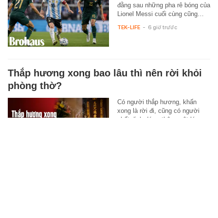
đằng sau những pha rê bóng của
Lionel Messi cuối cùng cũng…
TEK-LIFE
-
6 giờ trước
Thắp hương xong bao lâu thì nên rời khỏi
phòng thờ?
Có người thắp hương, khấn
xong là rời đi, cũng có người
nhất định đứng thêm một lúc
mới yên tâm. Chính khoảng
thời…
XEM MUA LUÔN
-
6 giờ trước
Xã ở Lai Châu lên tiếng về đoàn từ thiện
Huấn "Hoa Hồng": Trưởng bản và người
dân cùng xác nhận các chi tiết đáng chú ý