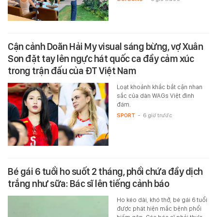
ĐỜI SỐNG
-
6 giờ trước
Cận cảnh Doãn Hải My visual sáng bừng, vợ Xuân
Son đặt tay lên ngực hát quốc ca đầy cảm xúc
trong trận đấu của ĐT Việt Nam
Loạt khoảnh khắc bắt cận nhan
sắc của dàn WAGs Việt đình
đám.
SPORT
-
6 giờ trước
Bé gái 6 tuổi ho suốt 2 tháng, phổi chứa đầy dịch
trắng như sữa: Bác sĩ lên tiếng cảnh báo