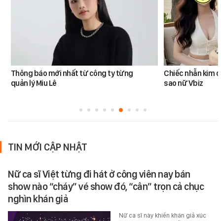
Thông báo mới nhất từ công ty từng
Chiếc nhẫn kim 
quản lý Miu Lê
sao nữ Vbiz
TIN MỚI CẬP NHẬT
Nữ ca sĩ Việt từng đi hát ở công viên nay bán
show nào “cháy” vé show đó, “cân” trọn cả chục
nghìn khán giả
Nữ ca sĩ này khiến khán giả xúc