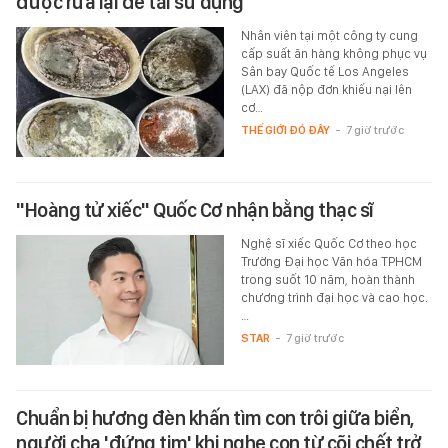
được rửa lại để tái sử dụng
Nhân viên tại một công ty cung
cấp suất ăn hàng không phục vụ
Sân bay Quốc tế Los Angeles
(LAX) đã nộp đơn khiếu nại lên
cơ…
THẾ GIỚI ĐÓ ĐÂY
-
7 giờ trước
"Hoàng tử xiếc" Quốc Cơ nhận bằng thạc sĩ
Nghệ sĩ xiếc Quốc Cơ theo học
Trường Đại học Văn hóa TPHCM
trong suốt 10 năm, hoàn thành
chương trình đại học và cao học.
…
STAR
-
7 giờ trước
Chuẩn bị hương đèn khấn tìm con trôi giữa biển,
người cha 'đứng tim' khi nghe con từ cõi chết trở