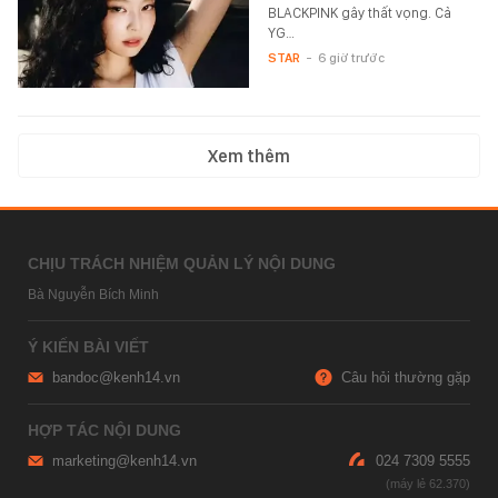
Các thành viên viết tâm thư, gửi
lời xin lỗi khán giả khi kế hoạch kỷ
niệm 10 năm ra mắt của
BLACKPINK gây thất vọng. Cả
YG…
STAR
-
6 giờ trước