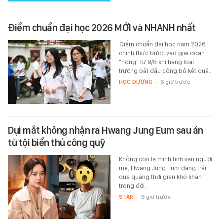
Điểm chuẩn đại học 2026 MỚI và NHANH nhất
Điểm chuẩn đại học năm 2026
chính thức bước vào giai đoạn
"nóng" từ 9/8 khi hàng loạt
trường bắt đầu công bố kết quả…
HỌC ĐƯỜNG
-
6 giờ trước
Dụi mắt không nhận ra Hwang Jung Eum sau án
tù tội biển thủ công quỹ
Không còn là minh tinh vạn người
mê, Hwang Jung Eum đang trải
qua quãng thời gian khó khăn
trong đời.
STAR
-
6 giờ trước