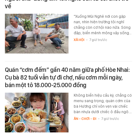
về
"Xuống Mũi Nghê nơi con gặp
nạn, nhìn hiện trường tôi nghĩ
chẳng còn cơ hội nào nữa. Sóng
đập, biển mênh mông vậy sống…
XÃ HỘI
-
7 giờ trước
Quán “cơm đếm” gần 40 năm giữa phố Hòe Nhai:
Cụ bà 82 tuổi vẫn tự đi chợ, nấu cơm mỗi ngày,
bán một tô 18.000-25.000 đồng
Không biển hiệu cầu kỳ, chẳng có
menu sang trọng, quán cơm của
bà Hương chỉ vỏn vẹn vài chiếc
bàn nhựa dưới chiếc ô đầu ngõ.…
ĂN - CHƠI - ĐI
-
7 giờ trước