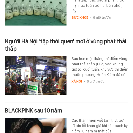
Ho kéo dài, khó thở, bé gái 6 tuổi
được phát hiện mắc bệnh phổi
hiếm gặp. Các bác sĩ phải thực
hiện rửa toàn bộ hai bên phổi,
lấy…
SỨC KHỎE
-
6 giờ trước
Người Hà Nội 'tập thói quen' mới ở vùng phát thải
thấp
Sau hơn một tháng thí điểm vùng
phát thải thấp (LEZ) vào khung
giờ tối cuối tuần, khu vực thí điểm
thuộc phường Hoàn Kiếm đã có…
XÃ HỘI
-
6 giờ trước
BLACKPINK sau 10 năm