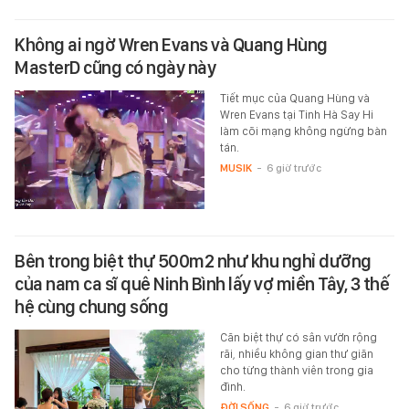
Không ai ngờ Wren Evans và Quang Hùng
MasterD cũng có ngày này
Tiết mục của Quang Hùng và
Wren Evans tại Tinh Hà Say Hi
làm cõi mạng không ngừng bàn
tán.
MUSIK
-
6 giờ trước
Bên trong biệt thự 500m2 như khu nghỉ dưỡng
của nam ca sĩ quê Ninh Bình lấy vợ miền Tây, 3 thế
hệ cùng chung sống
Căn biệt thự có sân vườn rộng
rãi, nhiều không gian thư giãn
cho từng thành viên trong gia
đình.