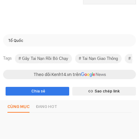
Tổ Quốc
Tags
Gây Tai Nạn Rồi Bỏ Chạy
Tai Nạn Giao Thông
Xe 
Theo dõi Kenh14.vn trên
Chia sẻ
Sao chép link
CÙNG MỤC
ĐANG HOT