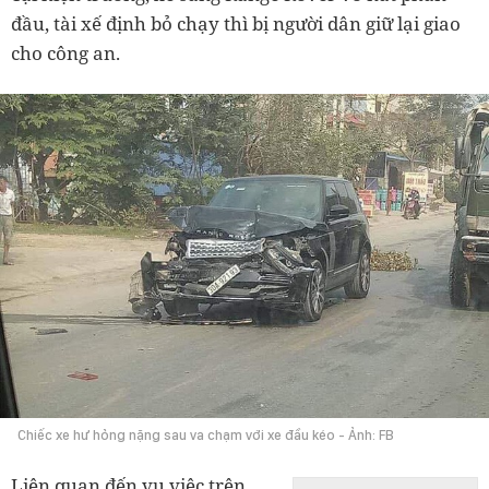
đầu, tài xế định bỏ chạy thì bị người dân giữ lại giao
cho công an.
Chiếc xe hư hỏng nặng sau va chạm với xe đầu kéo - Ảnh: FB
Liên quan đến vụ việc trên,