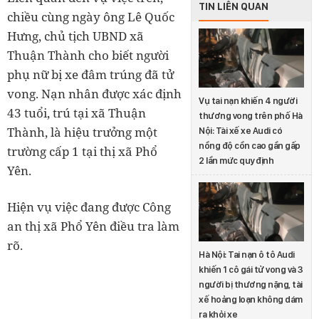
TIN LIÊN QUAN
chiều cùng ngày ông Lê Quốc
Hưng, chủ tịch UBND xã
Thuận Thành cho biết người
phụ nữ bị xe đâm trúng đã tử
vong. Nạn nhân được xác định
Vụ tai nạn khiến 4 người
43 tuổi, trú tại xã Thuận
thương vong trên phố Hà
Thành, là hiệu trưởng một
Nội: Tài xế xe Audi có
nồng độ cồn cao gần gấp
trường cấp 1 tại thị xã Phổ
2 lần mức quy định
Yên.
Hiện vụ việc đang được Công
an thị xã Phổ Yên điều tra làm
rõ.
Hà Nội: Tai nạn ô tô Audi
khiến 1 cô gái tử vong và 3
người bị thương nặng, tài
xế hoảng loạn không dám
ra khỏi xe