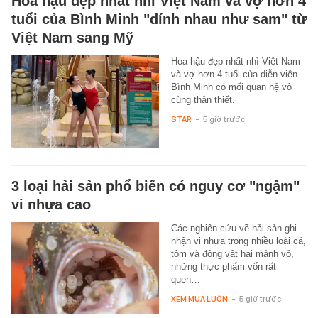
Hoa hậu đẹp nhất nhì Việt Nam và vợ hơn 4
tuổi của Bình Minh "dính nhau như sam" từ
Việt Nam sang Mỹ
Hoa hậu đẹp nhất nhì Việt Nam
và vợ hơn 4 tuổi của diễn viên
Bình Minh có mối quan hệ vô
cùng thân thiết.
STAR
-
5 giờ trước
3 loại hải sản phổ biến có nguy cơ "ngậm"
vi nhựa cao
Các nghiên cứu về hải sản ghi
nhận vi nhựa trong nhiều loài cá,
tôm và động vật hai mảnh vỏ,
những thực phẩm vốn rất
quen…
XEM MUA LUÔN
-
5 giờ trước