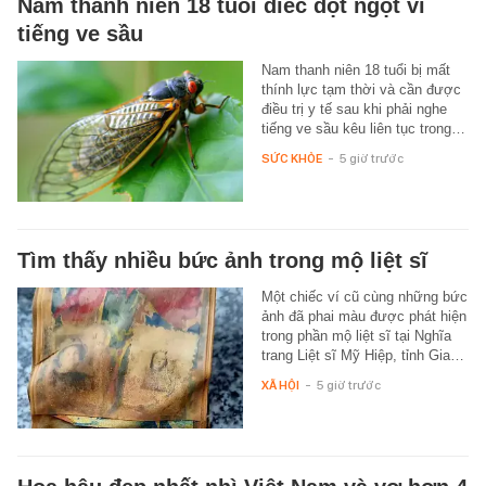
Nam thanh niên 18 tuổi điếc đột ngột vì
tiếng ve sầu
Nam thanh niên 18 tuổi bị mất
thính lực tạm thời và cần được
điều trị y tế sau khi phải nghe
tiếng ve sầu kêu liên tục trong…
SỨC KHỎE
-
5 giờ trước
Tìm thấy nhiều bức ảnh trong mộ liệt sĩ
Một chiếc ví cũ cùng những bức
ảnh đã phai màu được phát hiện
trong phần mộ liệt sĩ tại Nghĩa
trang Liệt sĩ Mỹ Hiệp, tỉnh Gia…
XÃ HỘI
-
5 giờ trước