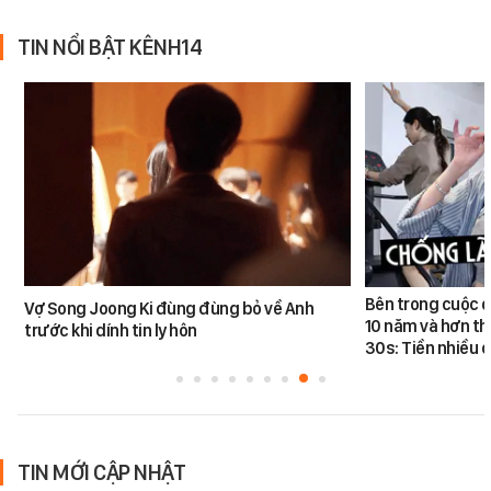
TIN NỔI BẬT KÊNH14
Bên trong cuộc đ
Vợ Song Joong Ki đùng đùng bỏ về Anh
10 năm và hơn th
trước khi dính tin ly hôn
30s: Tiền nhiều c
TIN MỚI CẬP NHẬT