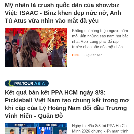
Mỹ nhân là crush quốc dân của showbiz
Việt: ISAAC - Binz khen đẹp nức nở, Anh
Tú Atus vừa nhìn vào mắt đã yêu
Không chỉ hàng triệu người hâm
mộ, đến những sao nam hot bậc
nhất Vbiz cũng phải đổ rạp
trước nhan sắc của mỹ nhân…
CINE
-
6 giờ trước
Kết quả bán kết PPA HCM ngày 8/8:
Pickleball Việt Nam tạo chung kết trong mơ
khi cặp của Lý Hoàng Nam đối đầu Trương
Vinh Hiển - Quân Đỗ
Ngày thi đấu 8/8 tại PPA Ho Chi
Minh 2026 chứng kiến màn trình