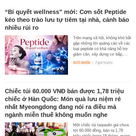
“Bí quyết wellness” mới: Cơn sốt Peptide
kéo theo trào lưu tự tiêm tại nhà, cảnh báo
nhiều rủi ro
Trên mạng xã hội, không khó bắt
gặp những lời quảng cáo về các
loại peptide có khả năng hỗ trợ
giảm cân, xây dựng cơ bắp,…
SỨC KHỎE
-
7 giờ trước
Chiếc túi 60.000 VNĐ bán được 1,78 triệu
chiếc ở Hàn Quốc: Món quà lưu niệm rẻ
nhất Myeongdong đang nói ra điều mà
ngành miễn thuế không muốn nghe
Một chiếc túi tarpaulin giá chưa
tới 60.000 đồng, bán ra 1,78
triệu chiếc trong 18 tháng, mang