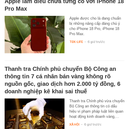
Apple làm điều chưa từng có với iPhone 18
Pro Max
Apple được cho là đang chuẩn
bị những nâng cấp đáng chú ý
cho iPhone 18 Pro, iPhone 18
Pro Max.
TEK-LIFE
-
6 giờ trước
Thanh tra Chính phủ chuyển Bộ Công an
thông tin 7 cá nhân bán vàng không rõ
nguồn gốc, giao dịch hơn 2.000 tỷ đồng, 6
doanh nghiệp kê khai sai thuế
Thanh tra Chính phủ vừa chuyển
Bộ Công an thông tin có dấu
hiệu vi phạm pháp luật liên quan
hoạt động kinh doanh vàng,…
XÃ HỘI
-
6 giờ trước