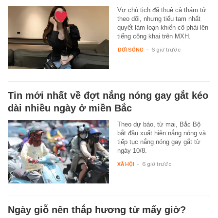
Vợ chủ tịch đã thuê cả thám tử
theo dõi, nhưng tiểu tam nhất
quyết làm loạn khiến cô phải lên
tiếng công khai trên MXH.
ĐỜI SỐNG
-
6 giờ trước
Tin mới nhất về đợt nắng nóng gay gắt kéo
dài nhiều ngày ở miền Bắc
Theo dự báo, từ mai, Bắc Bộ
bắt đầu xuất hiện nắng nóng và
tiếp tục nắng nóng gay gắt từ
ngày 10/8.
XÃ HỘI
-
6 giờ trước
Ngày giỗ nên thắp hương từ mấy giờ?