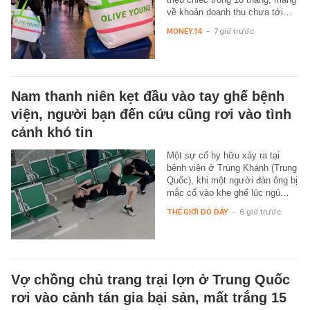
về khoản doanh thu chưa tới…
MONEY.14
-
7 giờ trước
Nam thanh niên kẹt đầu vào tay ghế bệnh
viện, người bạn đến cứu cũng rơi vào tình
cảnh khó tin
Một sự cố hy hữu xảy ra tại
bệnh viện ở Trùng Khánh (Trung
Quốc), khi một người đàn ông bị
mắc cổ vào khe ghế lúc ngủ…
THẾ GIỚI ĐÓ ĐÂY
-
6 giờ trước
Vợ chồng chủ trang trại lợn ở Trung Quốc
rơi vào cảnh tán gia bại sản, mất trắng 15