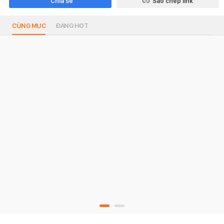
Chia sẻ
Sao chép link
CÙNG MỤC
ĐANG HOT