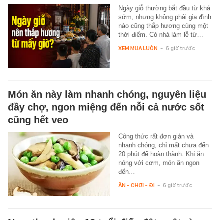
Ngày giỗ thường bắt đầu từ khá
sớm, nhưng không phải gia đình
nào cũng thắp hương cùng một
thời điểm. Có nhà làm lễ từ…
XEM MUA LUÔN
-
6 giờ trước
Món ăn này làm nhanh chóng, nguyên liệu
đầy chợ, ngon miệng đến nỗi cả nước sốt
cũng hết veo
Công thức rất đơn giản và
nhanh chóng, chỉ mất chưa đến
20 phút để hoàn thành. Khi ăn
nóng với cơm, món ăn ngon
đến…
ĂN - CHƠI - ĐI
-
6 giờ trước