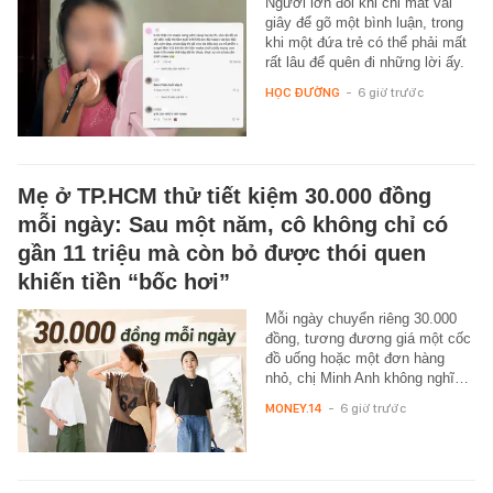
Người lớn đôi khi chỉ mất vài
giây để gõ một bình luận, trong
khi một đứa trẻ có thể phải mất
rất lâu để quên đi những lời ấy.
HỌC ĐƯỜNG
-
6 giờ trước
Mẹ ở TP.HCM thử tiết kiệm 30.000 đồng
mỗi ngày: Sau một năm, cô không chỉ có
gần 11 triệu mà còn bỏ được thói quen
khiến tiền “bốc hơi”
Mỗi ngày chuyển riêng 30.000
đồng, tương đương giá một cốc
đồ uống hoặc một đơn hàng
nhỏ, chị Minh Anh không nghĩ…
MONEY.14
-
6 giờ trước