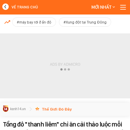
MỚI NHẤT
VỀ TRANG CHỦ
MỚI NHẤT
#máy bay rơi ở ấn độ
#Xung đột tại Trung Đông
Xem thêm
Thế Giới Đó Đây
Tổng đô "thanh liêm" chỉ ăn cải thảo luộc mỗi