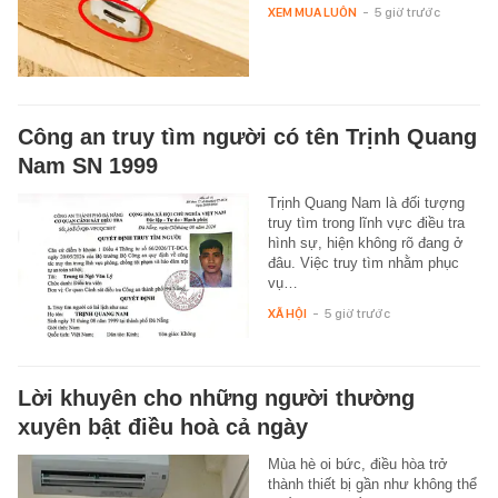
XEM MUA LUÔN
-
5 giờ trước
Công an truy tìm người có tên Trịnh Quang
Nam SN 1999
Trịnh Quang Nam là đối tượng
truy tìm trong lĩnh vực điều tra
hình sự, hiện không rõ đang ở
đâu. Việc truy tìm nhằm phục
vụ…
XÃ HỘI
-
5 giờ trước
Lời khuyên cho những người thường
xuyên bật điều hoà cả ngày
Mùa hè oi bức, điều hòa trở
thành thiết bị gần như không thể