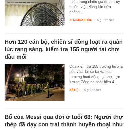
thiếu trong nhiều gia đình. Tuy
nhiên, việc đóng kín cửa
phòng…
XEM MUA LUÔN
-
5 giờ trước
Hơn 120 cán bộ, chiến sĩ đồng loạt ra quân
lúc rạng sáng, kiểm tra 155 người tại chợ
đầu mối
Qua kiểm tra 155 trường hợp là
bốc vác, lái xe tải và tiểu
thương hoạt động tại chợ, lực
lượng Công an phát hiện 4…
XÃ HỘI
-
5 giờ trước
Bố của Messi qua đời ở tuổi 68: Người thợ
thép đã dạy con trai thành huyền thoại như