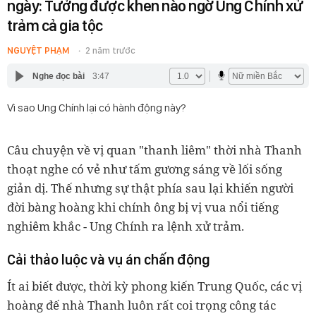
ngày: Tưởng được khen nào ngờ Ung Chính xử
trảm cả gia tộc
NGUYỆT PHẠM
2 năm trước
Nghe đọc bài
3:47
Vì sao Ung Chính lại có hành động này?
Câu chuyện về vị quan "thanh liêm" thời nhà Thanh
thoạt nghe có vẻ như tấm gương sáng về lối sống
giản dị. Thế nhưng sự thật phía sau lại khiến người
đời bàng hoàng khi chính ông bị vị vua nổi tiếng
nghiêm khắc - Ung Chính ra lệnh xử trảm.
Cải thảo luộc và vụ án chấn động
Ít ai biết được, thời kỳ phong kiến Trung Quốc, các vị
hoàng đế nhà Thanh luôn rất coi trọng công tác