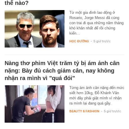
thế nào?
Từ một gia đình lao động ở
Rosario, Jorge Messi đã cùng
con trai đi qua những năm tháng
khó khăn nhất để rồi chứng
kiến…
HỌC ĐƯỜNG
-
5 giờ trước
Nàng thơ phim Việt trăm tỷ bị ám ảnh cân
nặng: Bày đủ cách giảm cân, nay không
nhận ra mình vì "quá đói"
Từng ám ảnh cân nặng đến mức
siết hơn 10kg, Đỗ Khánh Vân
mới đây phải giật mình vì nhận
ra mình lại đang quá gầy.
BEAUTY & FASHION
-
5 giờ trước