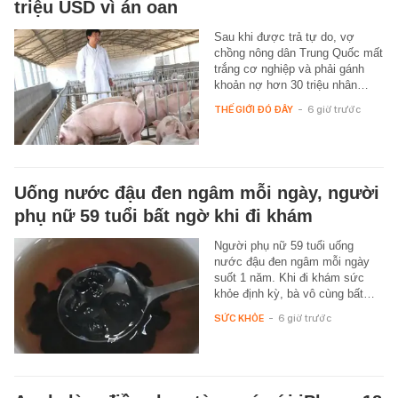
triệu USD vì án oan
Sau khi được trả tự do, vợ
chồng nông dân Trung Quốc mất
trắng cơ nghiệp và phải gánh
khoản nợ hơn 30 triệu nhân…
THẾ GIỚI ĐÓ ĐÂY
-
6 giờ trước
Uống nước đậu đen ngâm mỗi ngày, người
phụ nữ 59 tuổi bất ngờ khi đi khám
Người phụ nữ 59 tuổi uống
nước đậu đen ngâm mỗi ngày
suốt 1 năm. Khi đi khám sức
khỏe định kỳ, bà vô cùng bất…
SỨC KHỎE
-
6 giờ trước