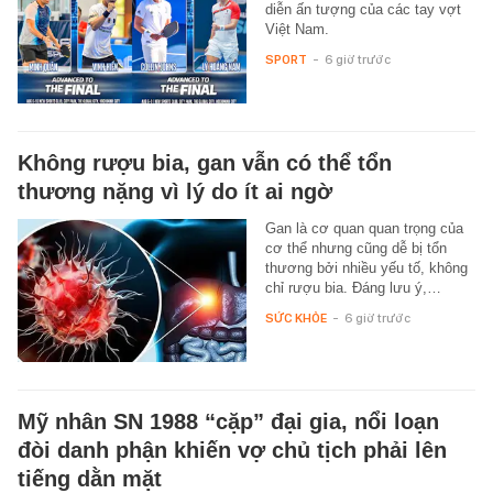
diễn ấn tượng của các tay vợt
Việt Nam.
SPORT
-
6 giờ trước
Không rượu bia, gan vẫn có thể tổn
thương nặng vì lý do ít ai ngờ
Gan là cơ quan quan trọng của
cơ thể nhưng cũng dễ bị tổn
thương bởi nhiều yếu tố, không
chỉ rượu bia. Đáng lưu ý,…
SỨC KHỎE
-
6 giờ trước
Mỹ nhân SN 1988 “cặp” đại gia, nổi loạn
đòi danh phận khiến vợ chủ tịch phải lên
tiếng dằn mặt