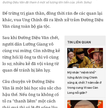
Đường Diệu Văn đã tham ô một số lượng lớn tiền của. (Ảnh: Sohu)
Để trừng trị gian thần, đồng thời răn đe các quan lại
khác, vua Ung Chính đã ra lệnh xử trảm Đường Diệu
Văn cùng toàn bộ gia tộc.
Sau khi Đường Diệu Văn chết,
TIN LIÊN QUAN
người dân Lưỡng Giang vô
cùng vui mừng. Còn những kẻ
từng hối lộ ông ta thì vô cùng
lo sợ, nhiều kẻ đã vội vàng từ
quan để tránh bị liên lụy.
Mỹ nhân “mệnh khổ”
từng được Ung Chính
Câu chuyện về Đường Diệu
sủng ái, chết 7 năm vẫn ở
Văn là một bài học sâu sắc cho
trong cung: Vì sao Càn
Long nổi giận?
hậu thế. Nếu ông ta không cố
tỏ ra "thanh liêm" một cách
thái quá thì có lẽ đã sống lâu