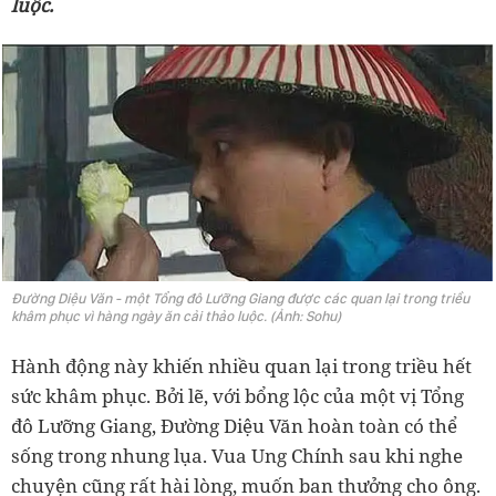
luộc.
Đường Diệu Văn - một Tổng đô Lưỡng Giang được các quan lại trong triều
khâm phục vì hàng ngày ăn cải thảo luộc. (Ảnh: Sohu)
Hành động này khiến nhiều quan lại trong triều hết
sức khâm phục. Bởi lẽ, với bổng lộc của một vị Tổng
đô Lưỡng Giang, Đường Diệu Văn hoàn toàn có thể
sống trong nhung lụa. Vua Ung Chính sau khi nghe
chuyện cũng rất hài lòng, muốn ban thưởng cho ông.