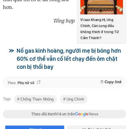
hơn.
Tổng hợp
Vì sao Khang Hi, Ung
Chính, Càn Long đều
không thích ở trong Tử
Cấm Thành?
Nổ gas kinh hoàng, người mẹ bị bỏng hơn
60% cơ thể vẫn cố lết chạy đến ôm chặt
con bị thổi bay
Copy link
Theo
Phụ nữ số
Tags
Chống Tham Nhũng
Ung Chính
Theo dõi Kenh14.vn trên