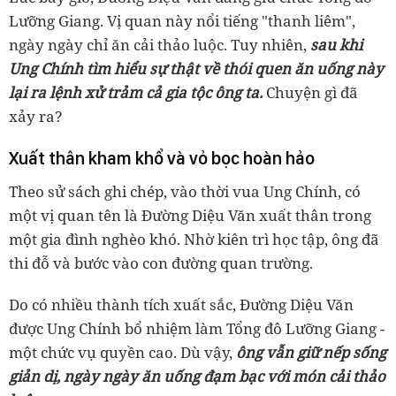
Lưỡng Giang. Vị quan này nổi tiếng "thanh liêm",
ngày ngày chỉ ăn cải thảo luộc. Tuy nhiên,
sau khi
Ung Chính tìm hiểu sự thật về thói quen ăn uống này
lại ra lệnh xử trảm cả gia tộc ông ta.
Chuyện gì đã
xảy ra?
Xuất thân kham khổ và vỏ bọc hoàn hảo
Theo sử sách ghi chép, vào thời vua Ung Chính, có
một vị quan tên là Đường Diệu Văn xuất thân trong
một gia đình nghèo khó. Nhờ kiên trì học tập, ông đã
thi đỗ và bước vào con đường quan trường.
Do có nhiều thành tích xuất sắc, Đường Diệu Văn
được Ung Chính bổ nhiệm làm Tổng đô Lưỡng Giang -
một chức vụ quyền cao. Dù vậy,
ông vẫn giữ nếp sống
giản dị, ngày ngày ăn uống đạm bạc với món cải thảo