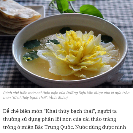
Cách chế biến món cải thảo luộc của Đường Diệu Văn được cho là dựa trên
món "Khai thủy bạch thái". (Ảnh: Sohu)
Để chế biến món "Khai thủy bạch thái", người ta
thường sử dụng phần lõi non của cải thảo trắng
trồng ở miền Bắc Trung Quốc. Nước dùng được ninh