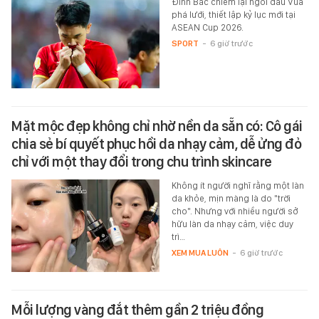
Đình Bắc chiếm lại ngôi đầu Vua
phá lưới, thiết lập kỷ lục mới tại
ASEAN Cup 2026.
SPORT
-
6 giờ trước
Mặt mộc đẹp không chỉ nhờ nền da sẵn có: Cô gái
chia sẻ bí quyết phục hồi da nhạy cảm, dễ ửng đỏ
chỉ với một thay đổi trong chu trình skincare
Không ít người nghĩ rằng một làn
da khỏe, mịn màng là do "trời
cho". Nhưng với nhiều người sở
hữu làn da nhạy cảm, việc duy
trì…
XEM MUA LUÔN
-
6 giờ trước
Mỗi lượng vàng đắt thêm gần 2 triệu đồng