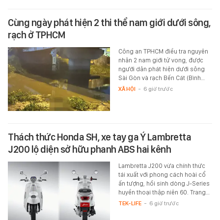
Cùng ngày phát hiện 2 thi thể nam giới dưới sông,
rạch ở TPHCM
Công an TPHCM điều tra nguyên
nhân 2 nam giới tử vong, được
người dân phát hiện dưới sông
Sài Gòn và rạch Bến Cát (Bình…
XÃ HỘI
-
6 giờ trước
Thách thức Honda SH, xe tay ga Ý Lambretta
J200 lộ diện sở hữu phanh ABS hai kênh
Lambretta J200 vừa chính thức
tái xuất với phong cách hoài cổ
ấn tượng, hồi sinh dòng J-Series
huyền thoại thập niên 60. Trang…
TEK-LIFE
-
6 giờ trước