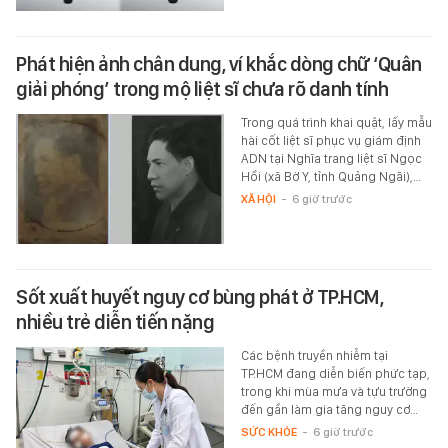
Phát hiện ảnh chân dung, ví khắc dòng chữ ‘Quân
giải phóng’ trong mộ liệt sĩ chưa rõ danh tính
Trong quá trình khai quật, lấy mẫu
hài cốt liệt sĩ phục vụ giám định
ADN tại Nghĩa trang liệt sĩ Ngọc
Hồi (xã Bờ Y, tỉnh Quảng Ngãi),…
XÃ HỘI
-
6 giờ trước
Sốt xuất huyết nguy cơ bùng phát ở TP.HCM,
nhiều trẻ diễn tiến nặng
Các bệnh truyền nhiễm tại
TP.HCM đang diễn biến phức tạp,
trong khi mùa mưa và tựu trường
đến gần làm gia tăng nguy cơ…
SỨC KHỎE
-
6 giờ trước