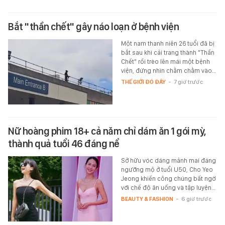
Bắt "thần chết" gây náo loạn ở bệnh viện
Một nam thanh niên 26 tuổi đã bị
bắt sau khi cải trang thành "Thần
Chết" rồi trèo lên mái một bệnh
viện, đứng nhìn chằm chằm vào…
THẾ GIỚI ĐÓ ĐÂY
-
7 giờ trước
Nữ hoàng phim 18+ cả năm chỉ dám ăn 1 gói mỳ,
thành quả tuổi 46 đáng nể
Sở hữu vóc dáng mảnh mai đáng
ngưỡng mộ ở tuổi U50, Cho Yeo
Jeong khiến công chúng bất ngờ
với chế độ ăn uống và tập luyện…
BEAUTY & FASHION
-
6 giờ trước