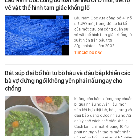
Lầu Năm Góc công bố loạt tài liệu UFO mới, tiết lộ
về vật thể hình tam giác khổng lồ
Lầu Năm Góc vừa công bố 41 hồ
sơ UFO mới, trong đó có lời kể
của một cựu phi công quân sự
về vật thể hình tam giác khổng lồ
xuất hiện trên bầu trời
Afghanistan năm 2002.
THẾ GIỚI ĐÓ ĐÂY
-
Bát súp đại bổ hội tụ bò hàu và đậu bắp khiến các
bà vợ đứng ngồi không yên phải nấu ngay cho
chồng
Không cần hầm xương hay chuẩn
bị quá nhiều nguyên liệu, món
súp kết hợp thịt bò, hàu, trứng và
đậu bắp đang được nhiều người
chú ý nhờ cách chế biến khá lạ.
Cách làm chỉ mất khoảng 10-15
phút nhưng vẫn tạo ra một phần
súp nóng hổi, có vị ngọt tự nhiên