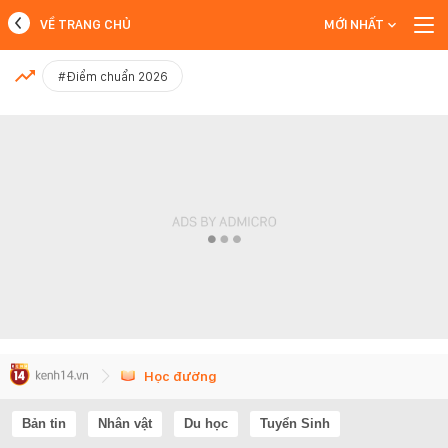
VỀ TRANG CHỦ
MỚI NHẤT
MỚI NHẤT
#Điểm chuẩn 2026
Xem thêm
Học đường
Bản tin
Nhân vật
Du học
Tuyển Sinh