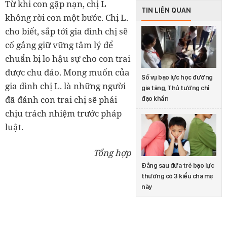
Từ khi con gặp nạn, chị L
TIN LIÊN QUAN
không rời con một bước. Chị L.
cho biết, sắp tới gia đình chị sẽ
cố gắng giữ vững tâm lý để
chuẩn bị lo hậu sự cho con trai
được chu đáo. Mong muốn của
Số vụ bạo lực học đường
gia đình chị L. là những người
gia tăng, Thủ tướng chỉ
đã đánh con trai chị sẽ phải
đạo khẩn
chịu trách nhiệm trước pháp
luật.
Tổng hợp
Đằng sau đứa trẻ bạo lực
thường có 3 kiểu cha mẹ
này