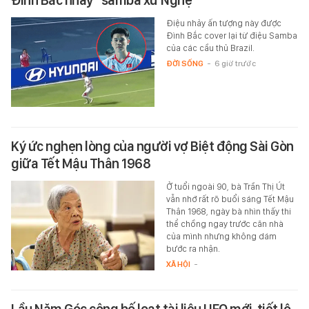
Đình Bắc nhảy “samba xứ Nghệ”
Điệu nhảy ấn tượng này được
Đình Bắc cover lại từ điệu Samba
của các cầu thủ Brazil.
ĐỜI SỐNG
-
6 giờ trước
Ký ức nghẹn lòng của người vợ Biệt động Sài Gòn
giữa Tết Mậu Thân 1968
Ở tuổi ngoài 90, bà Trần Thị Út
vẫn nhớ rất rõ buổi sáng Tết Mậu
Thân 1968, ngày bà nhìn thấy thi
thể chồng ngay trước căn nhà
của mình nhưng không dám
bước ra nhận.
XÃ HỘI
-