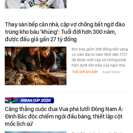
Thay sàn bếp căn nhà, cặp vợ chồng bất ngờ đào
trúng kho báu 'khủng': Tuổi đời hơn 300 năm,
được đấu giá gần 27 tỷ đồng
Kho báu gồm 266 đồng tiền vàng
có niên đại từ năm 1610 đến 1727
đã được một cặp vợ chồng phát
hiện dưới nền bếp của ngôi nhà…
THẾ GIỚI ĐÓ ĐÂY
-
6 giờ trước
Căng thẳng cuộc đua Vua phá lưới Đông Nam Á:
Đình Bắc độc chiếm ngôi đầu bảng, thiết lập cột
mốc lịch sử