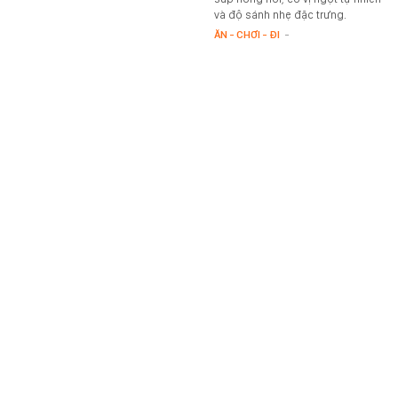
và độ sánh nhẹ đặc trưng.
ĂN - CHƠI - ĐI
-
Hàng triệu ánh mắt khắp Trung Quốc đang đổ dồn
về 1 mỹ nhân: Đứa con của thần nhảy múa, đẹp
không gì sánh nổi
Mỹ nhân này đang thu hút rất
nhiều sự chú ý với màn xuất hiện
chấn động tại sự kiện.
CINE
-
Tịch thu 46,4 kg vàng gồm nhiều thỏi vàng lớn
nhỏ, trị giá hơn 14,7 tỷ đồng của một doanh nhân
Trung Quốc