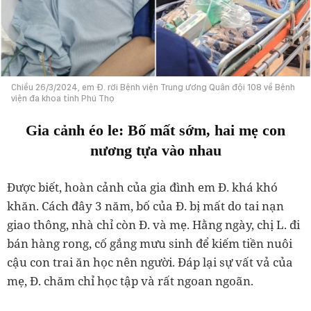
Chiều 26/3/2024, em Đ. rời Bệnh viện Trung ương Quân đội 108 về Bệnh
viện đa khoa tỉnh Phú Thọ
Gia cảnh éo le: Bố mất sớm, hai mẹ con
nương tựa vào nhau
Được biết, hoàn cảnh của gia đình em Đ. khá khó
khăn. Cách đây 3 năm, bố của Đ. bị mất do tai nạn
giao thông, nhà chỉ còn Đ. và mẹ. Hằng ngày, chị L. đi
bán hàng rong, cố gắng mưu sinh để kiếm tiền nuôi
cậu con trai ăn học nên người. Đáp lại sự vất vả của
mẹ, Đ. chăm chỉ học tập và rất ngoan ngoãn.