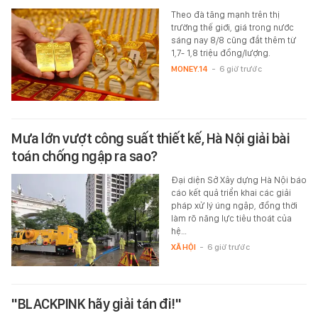
Theo đà tăng mạnh trên thị
trường thế giới, giá trong nước
sáng nay 8/8 cũng đắt thêm từ
1,7- 1,8 triệu đồng/lượng.
MONEY.14
-
6 giờ trước
Mưa lớn vượt công suất thiết kế, Hà Nội giải bài
toán chống ngập ra sao?
Đại diện Sở Xây dựng Hà Nội báo
cáo kết quả triển khai các giải
pháp xử lý úng ngập, đồng thời
làm rõ năng lực tiêu thoát của
hệ…
XÃ HỘI
-
6 giờ trước
"BLACKPINK hãy giải tán đi!"