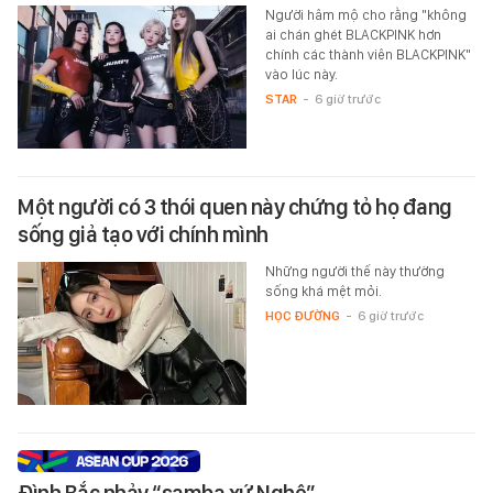
Người hâm mộ cho rằng "không
ai chán ghét BLACKPINK hơn
chính các thành viên BLACKPINK"
vào lúc này.
STAR
-
6 giờ trước
Một người có 3 thói quen này chứng tỏ họ đang
sống giả tạo với chính mình
Những người thế này thường
sống khá mệt mỏi.
HỌC ĐƯỜNG
-
6 giờ trước