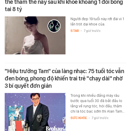
thê thảm thế này sau khi khoe khoang 1 đôi bông
tai 8 tỷ
Người đẹp 19 tuổi này rớt đài vì 1
lần trót dại khoe của.
STAR
-
7 giờ trước
"Hiệu trưởng Tam" của làng nhạc: 75 tuổi tóc vẫn
đen bóng, phong độ khiến trai trẻ "chạy dài" nhờ
3 bí quyết đơn giản
Trong khi nhiều đấng mày râu
bước qua tuổi 30 đã bắt đầu lo
lắng về rụng tóc, hói đầu, thậm
chí là tóc bạc sớm thì Alan Tam…
SỨC KHỎE
-
7 giờ trước