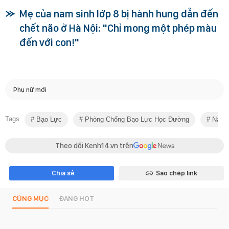
Mẹ của nam sinh lớp 8 bị hành hung dẫn đến
chết não ở Hà Nội: "Chỉ mong một phép màu
đến với con!"
Phụ nữ mới
Tags
Bạo Lực
Phòng Chống Bạo Lực Học Đường
Nam S
Theo dõi Kenh14.vn trên
Chia sẻ
Sao chép link
CÙNG MỤC
ĐANG HOT