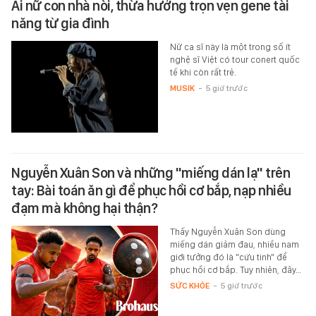
Ái nữ con nhà nòi, thừa hưởng trọn vẹn gene tài
năng từ gia đình
Nữ ca sĩ này là một trong số ít
nghệ sĩ Việt có tour conert quốc
tế khi còn rất trẻ.
MUSIK
-
5 giờ trước
Nguyễn Xuân Son và những "miếng dán lạ" trên
tay: Bài toán ăn gì để phục hồi cơ bắp, nạp nhiều
đạm mà không hại thận?
Thấy Nguyễn Xuân Son dùng
miếng dán giảm đau, nhiều nam
giới tưởng đó là "cứu tinh" để
phục hồi cơ bắp. Tuy nhiên, đây…
SỨC KHỎE
-
5 giờ trước