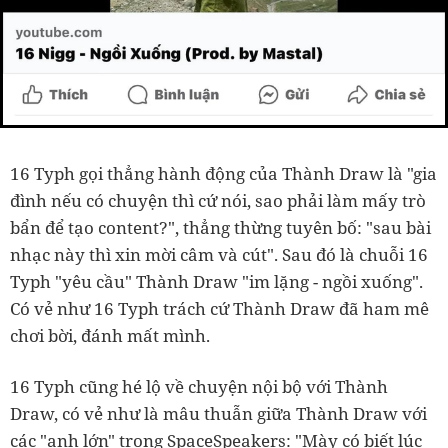
16 Typh gọi thẳng hành động của Thành Draw là "gia
đình nếu có chuyện thì cứ nói, sao phải làm mấy trò
bẩn để tạo content?", thẳng thừng tuyên bố: "sau bài
nhạc này thì xin mời câm và cút". Sau đó là chuỗi 16
Typh "yêu cầu" Thành Draw "im lặng - ngồi xuống".
Có vẻ như 16 Typh trách cứ Thành Draw đã ham mê
chơi bời, đánh mất mình.
16 Typh cũng hé lộ về chuyện nội bộ với Thành
Draw, có vẻ như là mâu thuẫn giữa Thành Draw với
các "anh lớn" trong SpaceSpeakers: "Mày có biết lúc