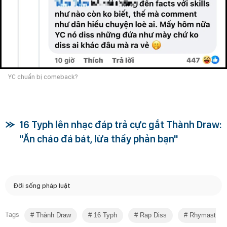
YC chuẩn bị comeback?
16 Typh lên nhạc đáp trả cực gắt Thành Draw:
"Ăn cháo đá bát, lừa thầy phản bạn"
Đời sống pháp luật
Tags
Thành Draw
16 Typh
Rap Diss
Rhymastic