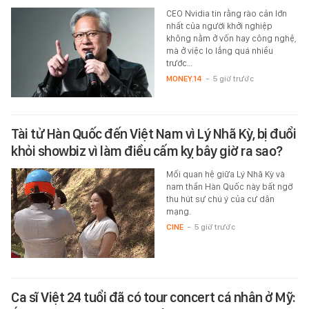
CEO Nvidia tin rằng rào cản lớn
nhất của người khởi nghiệp
không nằm ở vốn hay công nghệ,
mà ở việc lo lắng quá nhiều
trước…
MONEY.14
-
5 giờ trước
Tài tử Hàn Quốc đến Việt Nam vì Lý Nhã Kỳ, bị đuổi
khỏi showbiz vì làm điều cấm kỵ bây giờ ra sao?
Mối quan hệ giữa Lý Nhã Kỳ và
nam thần Hàn Quốc này bất ngờ
thu hút sự chú ý của cư dân
mạng.
CINE
-
5 giờ trước
Ca sĩ Việt 24 tuổi đã có tour concert cá nhân ở Mỹ: