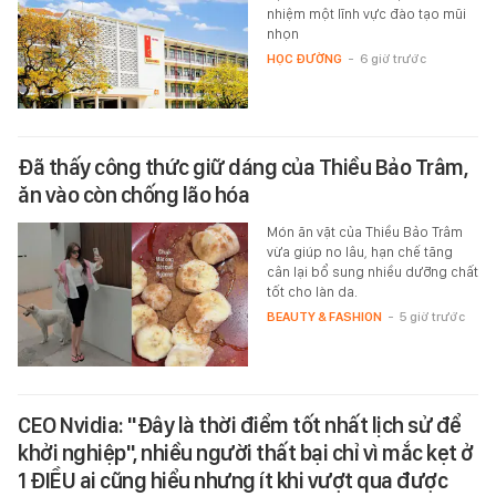
nhiệm một lĩnh vực đào tạo mũi
nhọn
HỌC ĐƯỜNG
-
6 giờ trước
Đã thấy công thức giữ dáng của Thiều Bảo Trâm,
ăn vào còn chống lão hóa
Món ăn vặt của Thiều Bảo Trâm
vừa giúp no lâu, hạn chế tăng
cân lại bổ sung nhiều dưỡng chất
tốt cho làn da.
BEAUTY & FASHION
-
5 giờ trước
CEO Nvidia: "Đây là thời điểm tốt nhất lịch sử để
khởi nghiệp", nhiều người thất bại chỉ vì mắc kẹt ở
1 ĐIỀU ai cũng hiểu nhưng ít khi vượt qua được