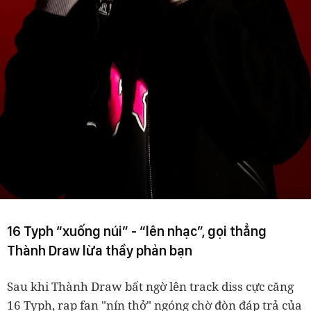
16 Typh “xuống núi” - “lên nhạc”, gọi thẳng
Thành Draw lừa thầy phản bạn
Sau khi Thành Draw bất ngờ lên track diss cực căng
16 Typh, rap fan "nín thở" ngóng chờ đòn đáp trả của