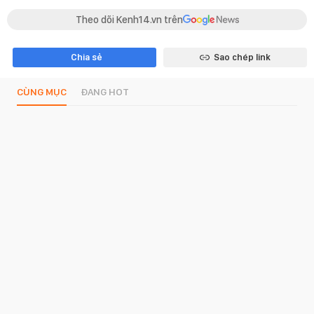
Theo dõi Kenh14.vn trên
Chia sẻ
Sao chép link
CÙNG MỤC
ĐANG HOT