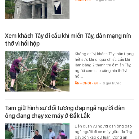
Xem khách Tây đi cầu khỉ miền Tây, dân mạng nín
thở vì hồi hộp
Không chỉ vị khách Tây thận trọng
hết sức khi đi qua chiếc cầu khỉ
làm bằng 2 thanh tre ở miền Tây,
người xem clip cũng nín thở vì
hồi…
ĂN - CHƠI - ĐI
-
6 giờ trước
Tạm giữ hình sự đối tượng đạp ngã người đàn
ông đang chạy xe máy ở Đắk Lắk
Liên quan vụ người đàn ông đạp
ngã người đi xe máy giữa đường
gây xôn xao dư luận, Công an