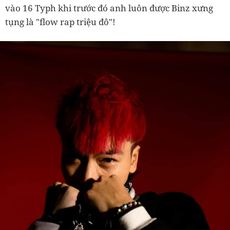
vào 16 Typh khi trước đó anh luôn được Binz xưng
tụng là "flow rap triệu đô"!