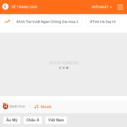
VỀ TRANG CHỦ
MỚI NHẤT
MỚI NHẤT
#Anh Trai Vượt Ngàn Chông Gai mùa 2
#Tinh Hà Say Hi
Xem thêm
Musik
Âu Mỹ
Châu Á
Việt Nam