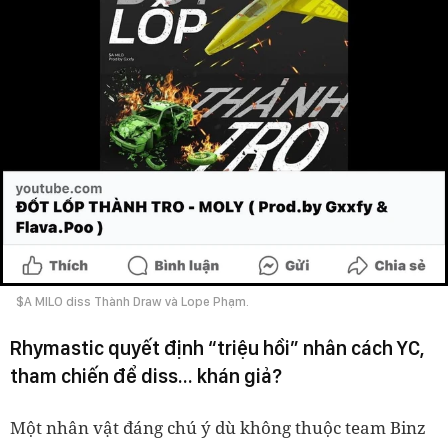
$A MILO diss Thành Draw và Lope Phạm.
Rhymastic quyết định “triệu hồi” nhân cách YC,
tham chiến để diss… khán giả?
Một nhân vật đáng chú ý dù không thuộc team Binz