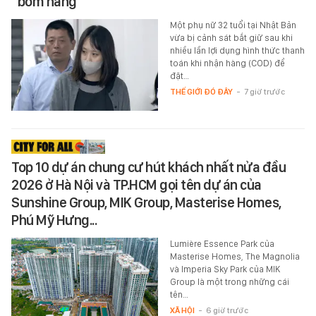
“bom hàng”
Một phụ nữ 32 tuổi tại Nhật Bản
vừa bị cảnh sát bắt giữ sau khi
nhiều lần lợi dụng hình thức thanh
toán khi nhận hàng (COD) để
đặt…
THẾ GIỚI ĐÓ ĐÂY
-
7 giờ trước
Top 10 dự án chung cư hút khách nhất nửa đầu
2026 ở Hà Nội và TP.HCM gọi tên dự án của
Sunshine Group, MIK Group, Masterise Homes,
Phú Mỹ Hưng...
Lumière Essence Park của
Masterise Homes, The Magnolia
và Imperia Sky Park của MIK
Group là một trong những cái
tên…
XÃ HỘI
-
6 giờ trước