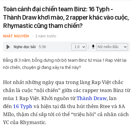
Toàn cảnh đại chiến team Binz: 16 Typh -
Thành Draw khơi mào, 2 rapper khác vào cuộc,
Rhymastic cũng tham chiến?
NHẬT NGUYÊN
2 năm trước
Nghe đọc bài
5:36
Bẵng đi 3 năm, bỗng dưng nội bộ team Binz từ mùa 1 Rap Việt lại
nội chiến, chuyện gì đang xảy ra thế này?
Hot nhất những ngày qua trong làng Rap Việt chắc
chắn là cuộc “nội chiến” giữa các rapper team Binz từ
mùa 1 Rap Việt. Khởi nguồn từ
Thành Draw
, lan
đến
16 Typh
và hiện tại đã thu hút thêm Rtee và $A
MIlo, thậm chí sắp tới có thể “triệu hồi” cả nhân cách
YC của Rhymastic.