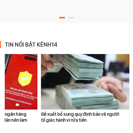
TIN NỔI BẬT KÊNH14
ản ngân hàng
Đề xuất bổ sung quy định bảo vệ người
i dân nên làm
tố giác hành vi rửa tiền