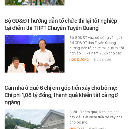
Bộ GD&ĐT hướng dẫn tổ chức thi lại tốt nghiệp
tại điểm thi THPT Chuyên Tuyên Quang
Bộ GD&ĐT vừa có công văn gửi
Sở GD&ĐT tỉnh Tuyên Quang,
hướng dẫn tổ chức thi lại kì thi tốt
nghiệp THPT năm 2026 cho các…
HỌC ĐƯỜNG
-
6 giờ trước
Căn nhà ở quê 6 chị em góp tiền xây cho bố mẹ:
Chi phí 1,08 tỷ đồng, thành quả khiến tất cả ngỡ
ngàng
Suốt 10 năm qua, 6 chị em nhà
này đều tiết kiệm tiền để xây nhà
cho bố mẹ.
MONEY.14
-
6 giờ trước