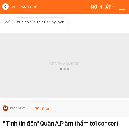
MỚI NHẤT
VỀ TRANG CHỦ
MỚI NHẤT
#Ồn ào của Thư Đan Nguyễn
Xem thêm
Star
"Tình tin đồn" Quân A.P âm thầm tới concert