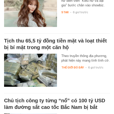
nữ diễn viên "Kiều nữ và đại
gia" bước chân vào showbiz.
STAR
-
6 giờ trước
Tịch thu 65,5 tỷ đồng tiền mặt và loạt thiết
bị bí mật trong một căn hộ
Theo truyền thông địa phương,
phát hiện này mang tính tình cờ.
THẾ GIỚI ĐÓ ĐÂY
-
6 giờ trước
Chủ tịch công ty từng “nổ” có 100 tỷ USD
làm đường sắt cao tốc Bắc Nam bị bắt