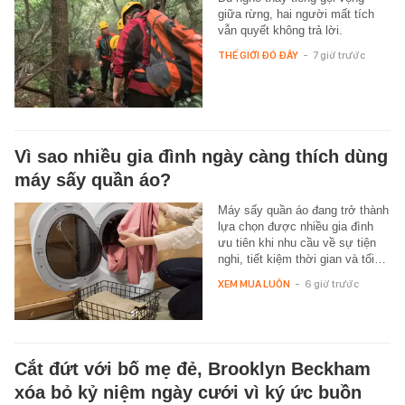
giữa rừng, hai người mất tích
vẫn quyết không trả lời.
THẾ GIỚI ĐÓ ĐÂY
-
7 giờ trước
Vì sao nhiều gia đình ngày càng thích dùng
máy sấy quần áo?
Máy sấy quần áo đang trở thành
lựa chọn được nhiều gia đình
ưu tiên khi nhu cầu về sự tiện
nghi, tiết kiệm thời gian và tối…
XEM MUA LUÔN
-
6 giờ trước
Cắt đứt với bố mẹ đẻ, Brooklyn Beckham
xóa bỏ kỷ niệm ngày cưới vì ký ức buồn