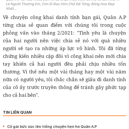
Là Người Thương Em, Còn Gì Đau Hơn Chữ Đã Từng, Bông Hoa Đẹp
Nhất...
Về chuyện công khai danh tính bạn gái, Quân A.P
từng chia sẻ quan điểm với chúng tôi trong cuộc
phỏng vấn vào tháng 2/2021: "Tình yêu là chuyện
của hai người nên việc chia sẻ nó với quá nhiều
người sẽ tạo ra những áp lực vô hình. Tôi đã từng
chứng kiến nhiều cặp đôi vì công khai nên mới chia
tay khiến cả hai người đều phải chịu nhiều tổn
thương. Vì thế nếu một vài tháng hay một vài năm
nữa có người yêu, tôi chắc chắn sẽ giấu đi danh tính
của cô ấy trước truyền thông để tránh gây phức tạp
cho cả hai bên".
TIN LIÊN QUAN
Cô gái bức xúc lên tiếng chuyện hẹn hò Quân A.P