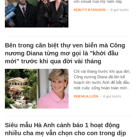
với visual của mỹ nam này.
BEAUTY & FASHION
-
6 giờ trước
Bên trong căn biệt thự ven biển mà Công
nương Diana từng mơ gọi là "khởi đầu
mới" trước khi qua đời vài tháng
Chỉ vài tháng trước khi qua đời,
Công nương Diana đã lên kế
hoạch rời nước Anh để bắt đầu
một cuộc sống hoàn toàn mới…
XEM MUA LUÔN
-
6 giờ trước
Siêu mẫu Hà Anh cảnh báo 1 hoạt động
nhiều cha mẹ vẫn chọn cho con trong dịp