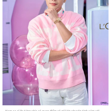
Nam ca sĩ 9x từng chia sẻ quan điểm sẽ giữ kín chuyện tình cảm với