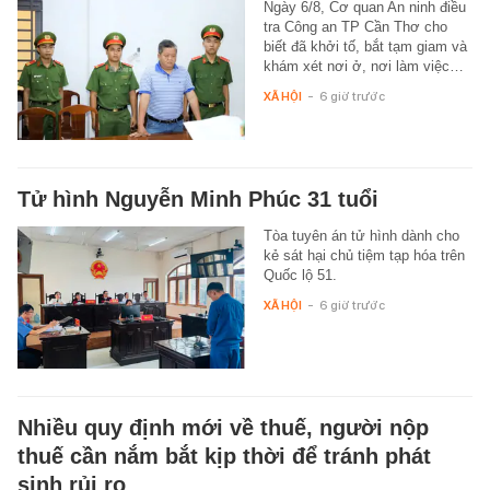
Ngày 6/8, Cơ quan An ninh điều
tra Công an TP Cần Thơ cho
biết đã khởi tố, bắt tạm giam và
khám xét nơi ở, nơi làm việc…
XÃ HỘI
-
6 giờ trước
Tử hình Nguyễn Minh Phúc 31 tuổi
Tòa tuyên án tử hình dành cho
kẻ sát hại chủ tiệm tạp hóa trên
Quốc lộ 51.
XÃ HỘI
-
6 giờ trước
Nhiều quy định mới về thuế, người nộp
thuế cần nắm bắt kịp thời để tránh phát
sinh rủi ro