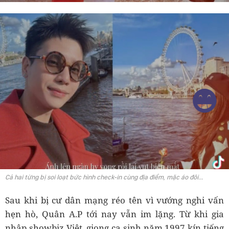
Cả hai từng bị soi loạt bức hình check-in cùng địa điểm, mặc áo đôi...
Sau khi bị cư dân mạng réo tên vì vướng nghi vấn
hẹn hò, Quân A.P tới nay vẫn im lặng. Từ khi gia
nhập showbiz Việt, giọng ca sinh năm 1997 kín tiếng