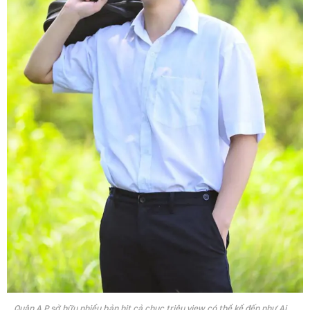
Quân A.P sở hữu nhiều bản hit cả chục triệu view có thể kể đến như Ai