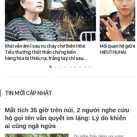
Khói vẫn âm ỉ sau vụ cháy chợ Biên Hòa:
Mối quan hệ giữa 
Tiểu thương thất thần chứng kiến
HIEUTHUHAI
hàng hóa bị thiêu rụi, trắng tay chỉ sau…
TIN MỚI CẬP NHẬT
Mất tích 35 giờ trên núi, 2 người nghe cứu
hộ gọi tên vẫn quyết im lặng: Lý do khiến
ai cũng ngã ngửa
Dù nghe thấy tiếng gọi vọng