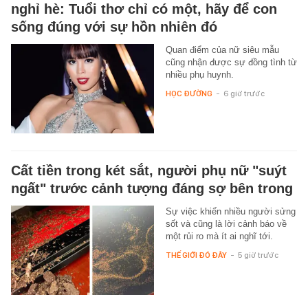
nghỉ hè: Tuổi thơ chỉ có một, hãy để con
sống đúng với sự hồn nhiên đó
Quan điểm của nữ siêu mẫu
cũng nhận được sự đồng tình từ
nhiều phụ huynh.
HỌC ĐƯỜNG
-
6 giờ trước
Cất tiền trong két sắt, người phụ nữ "suýt
ngất" trước cảnh tượng đáng sợ bên trong
Sự việc khiến nhiều người sửng
sốt và cũng là lời cảnh báo về
một rủi ro mà ít ai nghĩ tới.
THẾ GIỚI ĐÓ ĐÂY
-
5 giờ trước