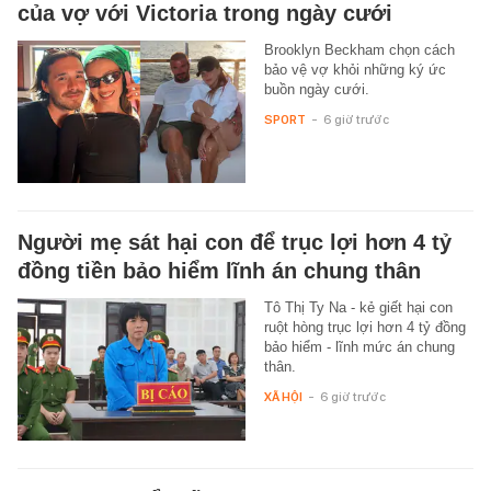
của vợ với Victoria trong ngày cưới
Brooklyn Beckham chọn cách
bảo vệ vợ khỏi những ký ức
buồn ngày cưới.
SPORT
-
6 giờ trước
Người mẹ sát hại con để trục lợi hơn 4 tỷ
đồng tiền bảo hiểm lĩnh án chung thân
Tô Thị Ty Na - kẻ giết hại con
ruột hòng trục lợi hơn 4 tỷ đồng
bảo hiểm - lĩnh mức án chung
thân.
XÃ HỘI
-
6 giờ trước