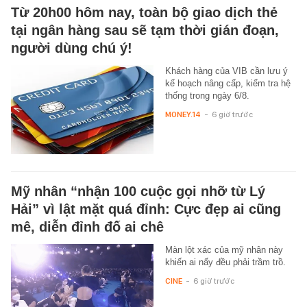
Từ 20h00 hôm nay, toàn bộ giao dịch thẻ
tại ngân hàng sau sẽ tạm thời gián đoạn,
người dùng chú ý!
Khách hàng của VIB cần lưu ý
kế hoạch nâng cấp, kiểm tra hệ
thống trong ngày 6/8.
MONEY.14
-
6 giờ trước
Mỹ nhân “nhận 100 cuộc gọi nhỡ từ Lý
Hải” vì lật mặt quá đỉnh: Cực đẹp ai cũng
mê, diễn đỉnh đố ai chê
Màn lột xác của mỹ nhân này
khiến ai nấy đều phải trầm trồ.
CINE
-
6 giờ trước