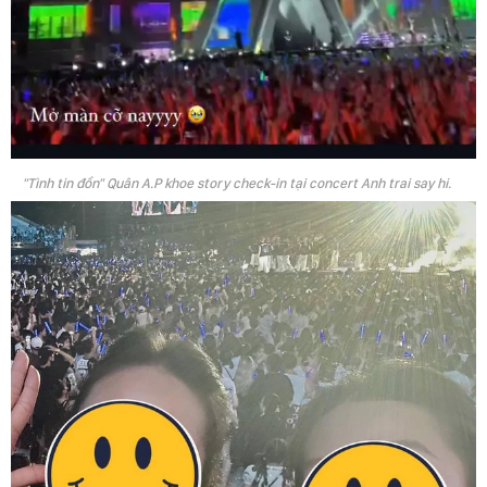
"Tình tin đồn" Quân A.P khoe story check-in tại concert Anh trai say hi.