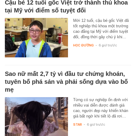
Cậu bé 12 tuổi gốc Việt trở thành thủ khoa
tại Mỹ với điểm số tuyệt đối
Mới 12 tuổi, cậu bé gốc Việt đã
tốt nghiệp thủ khoa một trường
cao đẳng tại Mỹ với điểm tuyệt
đối, đồng thời gây chú ý khi…
HỌC ĐƯỜNG
-
6 giờ trước
Sao nữ mất 2,7 tỷ vì đầu tư chứng khoán,
tuyên bố phá sản và phải sống dựa vào bố
mẹ
Từng có sự nghiệp ổn định với
nhiều vai diễn được đánh giá
cao, người đẹp này khiến khán
giả bất ngờ khi tiết lộ đã rơi…
STAR
-
6 giờ trước