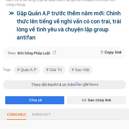
công chúng.
Gặp Quân A.P trước thềm năm mới: Chính
thức lên tiếng về nghi vấn có con trai, trải
lòng về tình yêu và chuyện lập group
antifan
Copy link
Theo
Đời Sống Pháp Luật
Tags
Quân A.P
Giải Trí
Sao Việt
Theo dõi Kenh14.vn trên
Chia sẻ
Sao chép link
CÙNG MỤC
ĐANG HOT