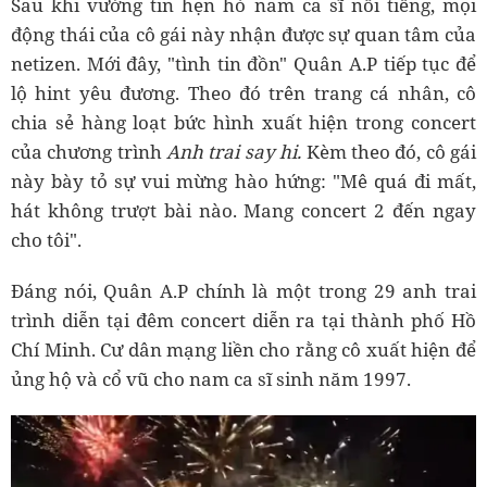
Sau khi vướng tin hẹn hò nam ca sĩ nổi tiếng, mọi
động thái của cô gái này nhận được sự quan tâm của
netizen. Mới đây, "tình tin đồn" Quân A.P tiếp tục để
lộ hint yêu đương. Theo đó trên trang cá nhân, cô
chia sẻ hàng loạt bức hình xuất hiện trong concert
của chương trình
Anh trai say hi.
Kèm theo đó, cô gái
này bày tỏ sự vui mừng hào hứng: "Mê quá đi mất,
hát không trượt bài nào. Mang concert 2 đến ngay
cho tôi".
Đáng nói, Quân A.P chính là một trong 29 anh trai
trình diễn tại đêm concert diễn ra tại thành phố Hồ
Chí Minh. Cư dân mạng liền cho rằng cô xuất hiện để
ủng hộ và cổ vũ cho nam ca sĩ sinh năm 1997.