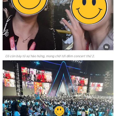
Cô còn bày tỏ sự hào hứng, mong chờ tới đêm concert thứ 2.