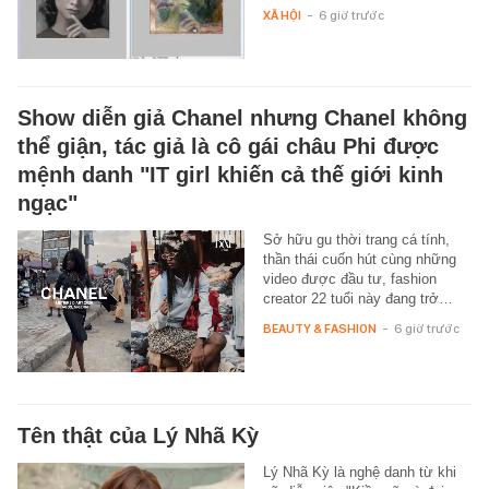
XÃ HỘI
-
6 giờ trước
Show diễn giả Chanel nhưng Chanel không
thể giận, tác giả là cô gái châu Phi được
mệnh danh "IT girl khiến cả thế giới kinh
ngạc"
Sở hữu gu thời trang cá tính,
thần thái cuốn hút cùng những
video được đầu tư, fashion
creator 22 tuổi này đang trở…
BEAUTY & FASHION
-
6 giờ trước
Tên thật của Lý Nhã Kỳ
Lý Nhã Kỳ là nghệ danh từ khi