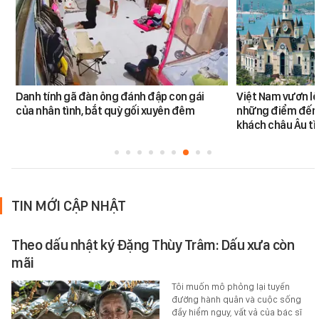
Danh tính gã đàn ông đánh đập con gái
Việt Nam vươn lê
của nhân tình, bắt quỳ gối xuyên đêm
những điểm đến
khách châu Âu tì
TIN MỚI CẬP NHẬT
Theo dấu nhật ký Đặng Thùy Trâm: Dấu xưa còn
mãi
Tôi muốn mô phỏng lại tuyến
đường hành quân và cuộc sống
đầy hiểm nguy, vất vả của bác sĩ