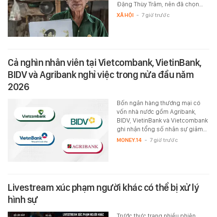
Đặng Thùy Trâm, nên đã chọn…
XÃ HỘI
-
7 giờ trước
Cả nghìn nhân viên tại Vietcombank, VietinBank,
BIDV và Agribank nghỉ việc trong nửa đầu năm
2026
Bốn ngân hàng thương mại có
vốn nhà nước gồm Agribank,
BIDV, VietinBank và Vietcombank
ghi nhận tổng số nhân sự giảm…
MONEY.14
-
7 giờ trước
Livestream xúc phạm người khác có thể bị xử lý
hình sự
Trước thực trạng nhiều phiên