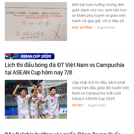
Một bài toán tưởng chừng đơn
giản dành cho học sinh tiểu học
lại khiến phụ huynh và giáo viên
tranh cãi gay gắt, chỉ vì đáp số…
HỌC ĐƯỜNG
-
6 giờ trước
Lịch thi đấu bóng đá ĐT Việt Nam vs Campuchia
tại ASEAN Cup hôm nay 7/8
Cập nhật lịch thi đấu, kênh phát
sóng trận đấu giữa đội tuyển Việt
Nam và Campuchia lượt cuối
bảng A ASEAN Cup 2026.
SPORT
-
6 giờ trước