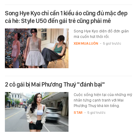
Song Hye Kyo chỉ cần 1 kiểu áo cũng đủ mặc đẹp
cả hè: Style U50 đến gái trẻ cũng phải mê
Song Hye Kyo diện đồ đơn giản
mà cuốn hút thôi rồi.
XEM MUA LUÔN
-
5 giờ trước
2 cô gái bị Mai Phương Thuý "đánh bại"
Cuộc sống hiện tại của những mỹ
nhân từng cạnh tranh với Mai
Phương Thuý khá kín tiếng.
STAR
-
5 giờ trước