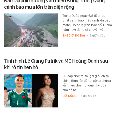
Bão Dolphin hướng vào miền Đông Trung Quốc,
cảnh báo mưa lớn trên diện rộng
Trung Quốc ngày 6/8 tiếp tục
phát cảnh báo màu xanh khi bão
mạnh Dolphin (cơn bão số 13 của
năm nay) đang di chuyển về…
THẾ GIỚI ĐÓ ĐÂY
-
6 giờ trước
Tình hình Lê Giang Patrik và MC Hoàng Oanh sau
khi rộ tin hẹn hò
Dù cặp đôi trai tài gái giỏi chưa
chính thức lên tiếng, công chúng
vẫn theo dõi mối quan hệ của
của cả hai.
ĐỜI SỐNG
-
6 giờ trước