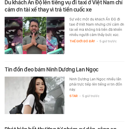
Du khách Ấn Độ lên tiếng vụ đi taxi ở Việt Nam chỉ
cảm ơn tài xế thay vì trả tiền cuốc xe
Sự việc một du khách Ấn Độ đi
taxi ở Việt Nam nhưng chỉ cảm ơn
tài xế mà không trả tiền đã khiến
nhiều người cảm thấy bức xúc.
THẾ GIỚI ĐÓ ĐÂY
-
5 giờ trước
Tin đồn đeo bám Ninh Dương Lan Ngọc
Ninh Dương Lan Ngọc nhiều lần
phải trực tiếp lên tiếng vì tin đồn
này.
STAR
-
5 giờ trước