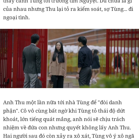
thấy cảnh Tùng tới trường tìm Nguyệt. Dù chưa là gì
của nhau nhưng Thu lại tỏ ra kiểm soát, sợ Tùng... đi
ngoại tình.
Anh Thu một lần nữa tới nhà Tùng để "đòi danh
phận". Cô vô cùng bất ngờ khi Tùng tỏ thái độ dứt
khoát, lớn tiếng quát mắng, anh nói sẽ chịu trách
nhiệm về đứa con nhưng quyết không lấy Anh Thu.
Hai người sau đó còn xảy ra xô xát, Tùng vô ý xô ngã