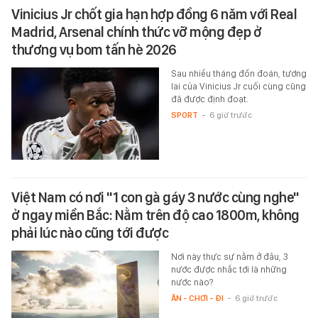
Vinicius Jr chốt gia hạn hợp đồng 6 năm với Real
Madrid, Arsenal chính thức vỡ mộng đẹp ở
thương vụ bom tấn hè 2026
Sau nhiều tháng đồn đoán, tương
lai của Vinicius Jr cuối cùng cũng
đã được định đoạt.
SPORT
-
6 giờ trước
Việt Nam có nơi "1 con gà gáy 3 nước cùng nghe"
ở ngay miền Bắc: Nằm trên độ cao 1800m, không
phải lúc nào cũng tới được
Nơi này thực sự nằm ở đâu, 3
nước được nhắc tới là những
nước nào?
ĂN - CHƠI - ĐI
-
6 giờ trước