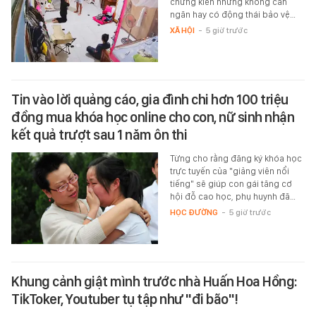
chứng kiến nhưng không can
ngăn hay có động thái bảo vệ…
XÃ HỘI
-
5 giờ trước
Tin vào lời quảng cáo, gia đình chi hơn 100 triệu
đồng mua khóa học online cho con, nữ sinh nhận
kết quả trượt sau 1 năm ôn thi
Từng cho rằng đăng ký khóa học
trực tuyến của "giảng viên nổi
tiếng" sẽ giúp con gái tăng cơ
hội đỗ cao học, phụ huynh đã…
HỌC ĐƯỜNG
-
5 giờ trước
Khung cảnh giật mình trước nhà Huấn Hoa Hồng:
TikToker, Youtuber tụ tập như "đi bão"!