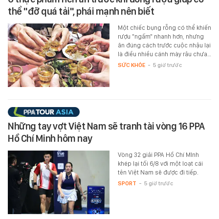
thể "đỡ quá tải", phái mạnh nên biết
Một chiếc bụng rỗng có thể khiến
rượu "ngấm" nhanh hơn, nhưng
ăn đúng cách trước cuộc nhậu lại
là điều nhiều cánh mày râu chưa…
SỨC KHỎE
-
5 giờ trước
Những tay vợt Việt Nam sẽ tranh tài vòng 16 PPA
Hồ Chí Minh hôm nay
Vòng 32 giải PPA Hồ Chí MInh
khép lại tối 6/8 với một loạt cái
tên Việt Nam sẽ được đi tiếp.
SPORT
-
5 giờ trước