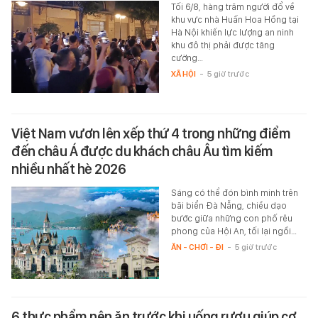
Tối 6/8, hàng trăm người đổ về
khu vực nhà Huấn Hoa Hồng tại
Hà Nội khiến lực lượng an ninh
khu đô thị phải được tăng
cường…
XÃ HỘI
-
5 giờ trước
Việt Nam vươn lên xếp thứ 4 trong những điểm
đến châu Á được du khách châu Âu tìm kiếm
nhiều nhất hè 2026
Sáng có thể đón bình minh trên
bãi biển Đà Nẵng, chiều dạo
bước giữa những con phố rêu
phong của Hội An, tối lại ngồi…
ĂN - CHƠI - ĐI
-
5 giờ trước
6 thực phẩm nên ăn trước khi uống rượu giúp cơ