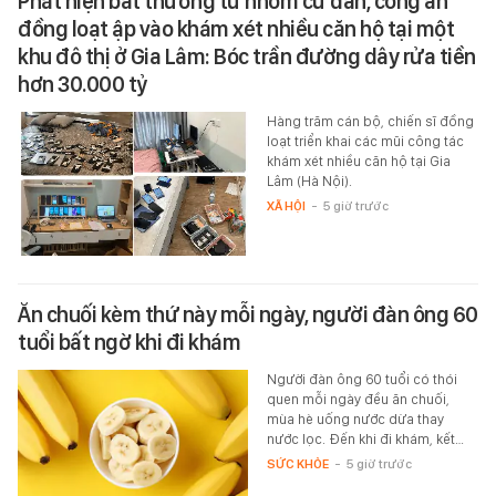
Phát hiện bất thường từ nhóm cư dân, công an
đồng loạt ập vào khám xét nhiều căn hộ tại một
khu đô thị ở Gia Lâm: Bóc trần đường dây rửa tiền
hơn 30.000 tỷ
Hàng trăm cán bộ, chiến sĩ đồng
loạt triển khai các mũi công tác
khám xét nhiều căn hộ tại Gia
Lâm (Hà Nội).
XÃ HỘI
-
5 giờ trước
Ăn chuối kèm thứ này mỗi ngày, người đàn ông 60
tuổi bất ngờ khi đi khám
Người đàn ông 60 tuổi có thói
quen mỗi ngày đều ăn chuối,
mùa hè uống nước dừa thay
nước lọc. Đến khi đi khám, kết…
SỨC KHỎE
-
5 giờ trước