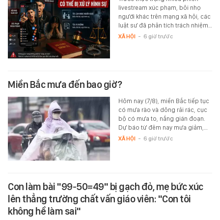
livestream xúc phạm, bôi nhọ
người khác trên mạng xã hội, các
luật sư đã phân tích trách nhiệm…
XÃ HỘI
-
6 giờ trước
Miền Bắc mưa đến bao giờ?
Hôm nay (7/8), miền Bắc tiếp tục
có mưa rào và dông rải rác, cục
bộ có mưa to, nắng gián đoạn.
Dự báo từ đêm nay mưa giảm,…
XÃ HỘI
-
6 giờ trước
Con làm bài "99-50=49" bị gạch đỏ, mẹ bức xúc
lên thẳng trường chất vấn giáo viên: "Con tôi
không hề làm sai"