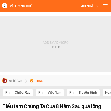
VỀ TRANG CHỦ
MỚI NHẤT
MỚI NHẤT
Xem thêm
Cine
Phim Chiếu Rạp
Phim Việt Nam
Phim Truyền Hình
Hoa
Tiểu tam Chúng Ta Của 8 Năm Sau quá lộng