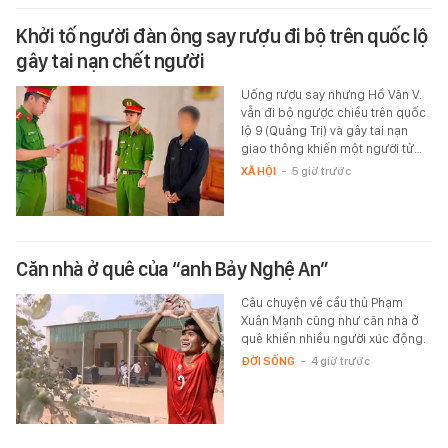
Khởi tố người đàn ông say rượu đi bộ trên quốc lộ
gây tai nạn chết người
Uống rượu say nhưng Hồ Văn V.
vẫn đi bộ ngược chiều trên quốc
lộ 9 (Quảng Trị) và gây tai nạn
giao thông khiến một người tử…
XÃ HỘI
-
5 giờ trước
Căn nhà ở quê của “anh Bảy Nghệ An”
Câu chuyện về cầu thủ Phạm
Xuân Mạnh cũng như căn nhà ở
quê khiến nhiều người xúc động.
ĐỜI SỐNG
-
4 giờ trước