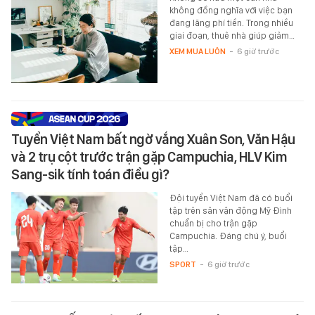
không đồng nghĩa với việc bạn
đang lãng phí tiền. Trong nhiều
giai đoạn, thuê nhà giúp giảm…
XEM MUA LUÔN
-
6 giờ trước
Tuyển Việt Nam bất ngờ vắng Xuân Son, Văn Hậu
và 2 trụ cột trước trận gặp Campuchia, HLV Kim
Sang-sik tính toán điều gì?
Đội tuyển Việt Nam đã có buổi
tập trên sân vận động Mỹ Đình
chuẩn bị cho trận gặp
Campuchia. Đáng chú ý, buổi
tập…
SPORT
-
6 giờ trước