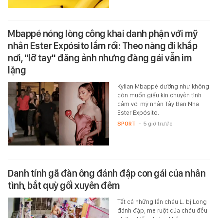
Mbappé nóng lòng công khai danh phận với mỹ
nhân Ester Expósito lắm rồi: Theo nàng đi khắp
nơi, "lỡ tay" đăng ảnh nhưng đàng gái vẫn im
lặng
Kylian Mbappé dường như không
còn muốn giấu kín chuyện tình
cảm với mỹ nhân Tây Ban Nha
Ester Expósito.
SPORT
-
5 giờ trước
Danh tính gã đàn ông đánh đập con gái của nhân
tình, bắt quỳ gối xuyên đêm
Tất cả những lần cháu L. bị Long
đánh đập, mẹ ruột của cháu đều