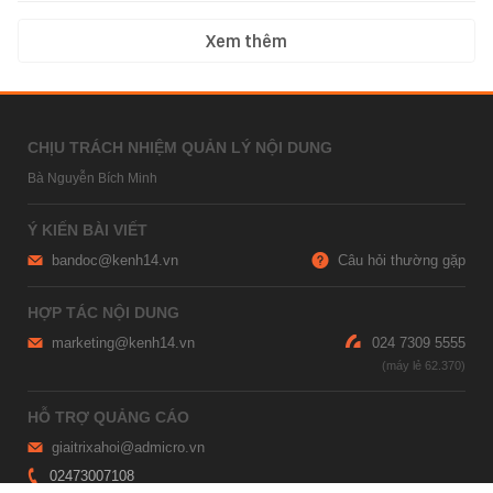
Xem thêm
CHỊU TRÁCH NHIỆM QUẢN LÝ NỘI DUNG
Bà Nguyễn Bích Minh
Ý KIẾN BÀI VIẾT
bandoc@kenh14.vn
Câu hỏi thường gặp
HỢP TÁC NỘI DUNG
marketing@kenh14.vn
024 7309 5555
HỖ TRỢ QUẢNG CÁO
giaitrixahoi@admicro.vn
02473007108