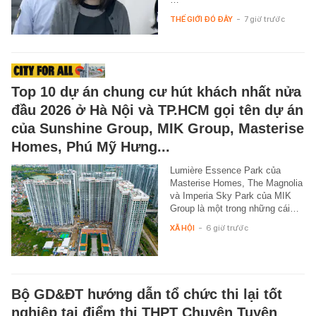
THẾ GIỚI ĐÓ ĐÂY
-
7 giờ trước
Top 10 dự án chung cư hút khách nhất nửa
đầu 2026 ở Hà Nội và TP.HCM gọi tên dự án
của Sunshine Group, MIK Group, Masterise
Homes, Phú Mỹ Hưng...
Lumière Essence Park của
Masterise Homes, The Magnolia
và Imperia Sky Park của MIK
Group là một trong những cái…
XÃ HỘI
-
6 giờ trước
Bộ GD&ĐT hướng dẫn tổ chức thi lại tốt
nghiệp tại điểm thi THPT Chuyên Tuyên