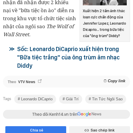
nhận đã nhận được 2 khiếu
nại về "bữa tiệc ồn ào" diễn ra
Xuất hiện 2 tấm ảnh thác
loạn cực chấn động của
trong khu vực tổ chức tiệc sinh
Jennifer Lopez, Leonardo
nhật của ngôi sao
The Wolf of
Dicaprio... trong bữa tiệc
Wall Street.
của "ông trùm" Diddy?
Sốc: Leonardo DiCaprio xuất hiện trong
"Bữa tiệc trắng" của ông trùm âm nhạc
Diddy
Copy link
Theo
VTV News
Tags
Leonardo DiCaprio
Giải Trí
Tin Tức Ngôi Sao
Theo dõi Kenh14.vn trên
Chia sẻ
Sao chép link