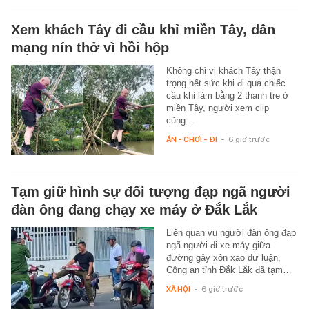
Xem khách Tây đi cầu khỉ miền Tây, dân
mạng nín thở vì hồi hộp
Không chỉ vị khách Tây thận
trọng hết sức khi đi qua chiếc
cầu khỉ làm bằng 2 thanh tre ở
miền Tây, người xem clip
cũng…
ĂN - CHƠI - ĐI
-
6 giờ trước
Tạm giữ hình sự đối tượng đạp ngã người
đàn ông đang chạy xe máy ở Đắk Lắk
Liên quan vụ người đàn ông đạp
ngã người đi xe máy giữa
đường gây xôn xao dư luận,
Công an tỉnh Đắk Lắk đã tạm…
XÃ HỘI
-
6 giờ trước