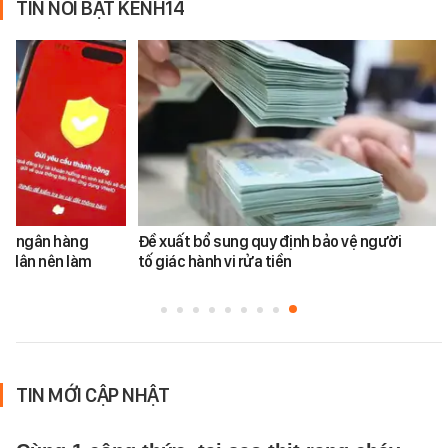
TIN NỔI BẬT KÊNH14
ản ngân hàng
Đề xuất bổ sung quy định bảo vệ người
i dân nên làm
tố giác hành vi rửa tiền
TIN MỚI CẬP NHẬT