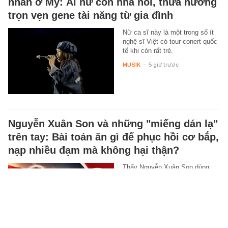
nhân ở Mỹ: Ái nữ con nhà nòi, thừa hưởng
trọn vẹn gene tài năng từ gia đình
Nữ ca sĩ này là một trong số ít
nghệ sĩ Việt có tour conert quốc
tế khi còn rất trẻ.
MUSIK
-
5 giờ trước
Nguyễn Xuân Son và những "miếng dán lạ"
trên tay: Bài toán ăn gì để phục hồi cơ bắp,
nạp nhiều đạm mà không hại thận?
Thấy Nguyễn Xuân Son dùng
miếng dán giảm đau, nhiều nam
giới tưởng đó là "cứu tinh" để
phục hồi cơ bắp. Tuy nhiên,
đây…
SỨC KHỎE
-
5 giờ trước