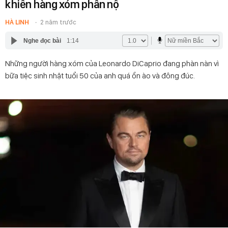
khiến hàng xóm phẫn nộ
HÀ LINH
2 năm trước
Nghe đọc bài
1:14
Những người hàng xóm của Leonardo DiCaprio đang phàn nàn vì
bữa tiệc sinh nhật tuổi 50 của anh quá ồn ào và đông đúc.