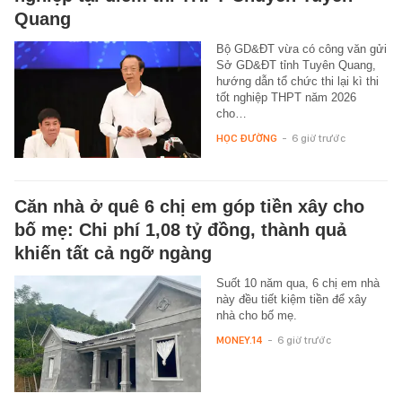
Quang
Bộ GD&ĐT vừa có công văn gửi
Sở GD&ĐT tỉnh Tuyên Quang,
hướng dẫn tổ chức thi lại kì thi
tốt nghiệp THPT năm 2026
cho…
HỌC ĐƯỜNG
-
6 giờ trước
Căn nhà ở quê 6 chị em góp tiền xây cho
bố mẹ: Chi phí 1,08 tỷ đồng, thành quả
khiến tất cả ngỡ ngàng
Suốt 10 năm qua, 6 chị em nhà
này đều tiết kiệm tiền để xây
nhà cho bố mẹ.
MONEY.14
-
6 giờ trước