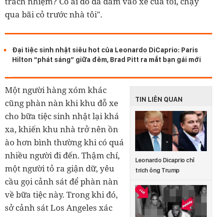
trách nhiệm? Có ai đó đã đâm vào xe của tôi, chạy
qua bãi cỏ trước nhà tôi".
Đại tiệc sinh nhật siêu hot của Leonardo DiCaprio: Paris
Hilton “phát sáng” giữa đêm, Brad Pitt ra mắt bạn gái mới
Một người hàng xóm khác
TIN LIÊN QUAN
cũng phàn nàn khi khu đỗ xe
cho bữa tiệc sinh nhật lại khá
xa, khiến khu nhà trở nên ồn
ào hơn bình thường khi có quá
nhiều người đi đến. Thậm chí,
Leonardo Dicaprio chỉ
một người tỏ ra giận dữ, yêu
trích ông Trump
cầu gọi cảnh sát để phàn nàn
về bữa tiệc này. Trong khi đó,
sở cảnh sát Los Angeles xác