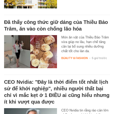
Đã thấy công thức giữ dáng của Thiều Bảo
Trâm, ăn vào còn chống lão hóa
Món ăn vặt của Thiều Bảo Trâm
vừa giúp no lâu, hạn chế tăng
cân lại bổ sung nhiều dưỡng
chất tốt cho làn da.
BEAUTY & FASHION
-
5 giờ trước
CEO Nvidia: "Đây là thời điểm tốt nhất lịch
sử để khởi nghiệp", nhiều người thất bại
chỉ vì mắc kẹt ở 1 ĐIỀU ai cũng hiểu nhưng
ít khi vượt qua được
CEO Nvidia tin rằng rào cản lớn