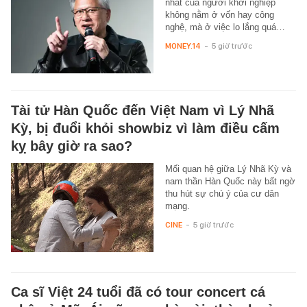
nhất của người khởi nghiệp
không nằm ở vốn hay công
nghệ, mà ở việc lo lắng quá…
MONEY.14
-
5 giờ trước
Tài tử Hàn Quốc đến Việt Nam vì Lý Nhã
Kỳ, bị đuổi khỏi showbiz vì làm điều cấm
kỵ bây giờ ra sao?
Mối quan hệ giữa Lý Nhã Kỳ và
nam thần Hàn Quốc này bất ngờ
thu hút sự chú ý của cư dân
mạng.
CINE
-
5 giờ trước
Ca sĩ Việt 24 tuổi đã có tour concert cá