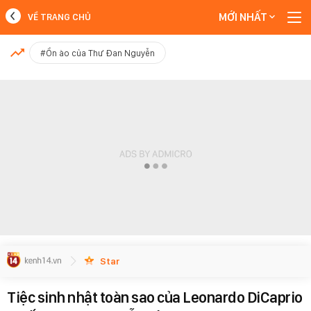
MỚI NHẤT
VỀ TRANG CHỦ
MỚI NHẤT
#Ồn ào của Thư Đan Nguyễn
Xem thêm
Star
Tiệc sinh nhật toàn sao của Leonardo DiCaprio