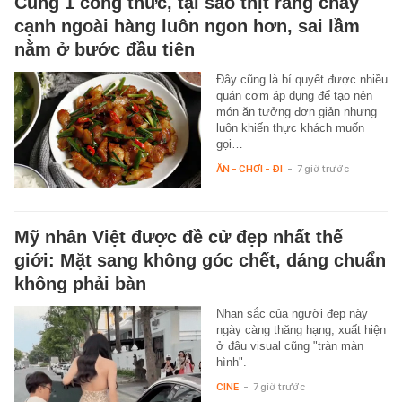
Cùng 1 công thức, tại sao thịt rang cháy
cạnh ngoài hàng luôn ngon hơn, sai lầm
nằm ở bước đầu tiên
Đây cũng là bí quyết được nhiều
quán cơm áp dụng để tạo nên
món ăn tưởng đơn giản nhưng
luôn khiến thực khách muốn
gọi…
ĂN - CHƠI - ĐI
-
7 giờ trước
Mỹ nhân Việt được đề cử đẹp nhất thế
giới: Mặt sang không góc chết, dáng chuẩn
không phải bàn
Nhan sắc của người đẹp này
ngày càng thăng hạng, xuất hiện
ở đâu visual cũng "tràn màn
hình".
CINE
-
7 giờ trước