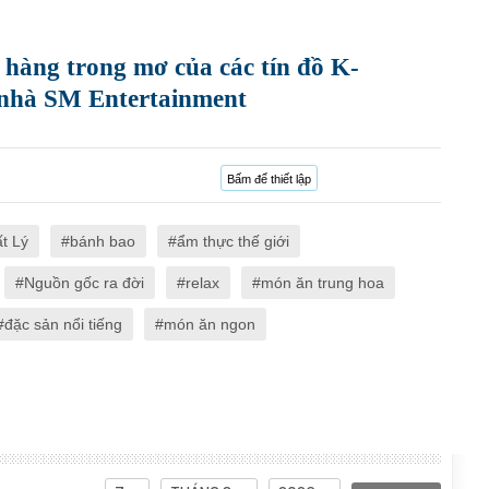
à hàng trong mơ của các tín đồ K-
s nhà SM Entertainment
Bấm để thiết lập
t Lý
bánh bao
ẩm thực thế giới
Nguồn gốc ra đời
relax
món ăn trung hoa
đặc sản nổi tiếng
món ăn ngon