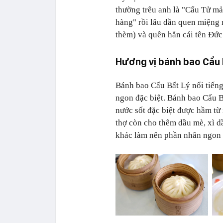
thường trêu anh là "Cẩu Tử m
hàng" rồi lâu dần quen miệng 
thèm) và quên hẳn cái tên Đức
Hương vị bánh bao Cẩu 
Bánh bao Cẩu Bất Lý nổi tiếng
ngon đặc biệt. Bánh bao Cẩu Bấ
nước sốt đặc biệt được hầm từ 
thợ còn cho thêm dầu mè, xì dầ
khác làm nên phần nhân ngon 