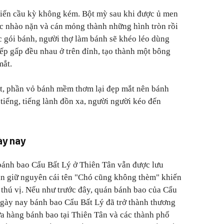
iến cầu kỳ không kém. Bột mỳ sau khi được ủ men
ược nhào nặn và cán mỏng thành những hình tròn rồi
úc gói bánh, người thợ làm bánh sẽ khéo léo dùng
nếp gấp đều nhau ở trên đỉnh, tạo thành một bông
mắt.
t, phần vỏ bánh mềm thơm lại đẹp mắt nên bánh
tiếng, tiếng lành đồn xa, người người kéo đến
ày nay
 bánh bao Cẩu Bất Lý ở Thiên Tân vẫn được lưu
ẫn giữ nguyên cái tên "Chó cũng không thèm" khiến
thú vị. Nếu như trước đây, quán bánh bao của Cẩu
 ngày nay bánh bao Cẩu Bất Lý đã trở thành thương
cửa hàng bánh bao tại Thiên Tân và các thành phố