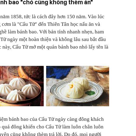
ánh bao "chó cũng không thèm ăn"
 năm 1858, tức là cách đây hơn 150 năm. Vào lúc
g cơm là "Cẩu Tử" đến Thiên Tân học nấu ăn và
ghề làm bánh bao. Với bản tính nhanh nhẹn, ham
Tử ngày một hoàn thiện và không lâu sau bắt đầu
c này, Cẩu Tử mở một quán bánh bao nhỏ lấy tên là
 tiệm bánh bao của Cẩu Tử ngày càng đông khách
o quá đông khiến cho Cẩu Tử làm luôn chân luôn
yện cũng không thèm trả lời. Do đó, mọi người