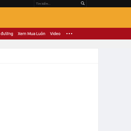
 đường
Xem Mua Luôn
Video