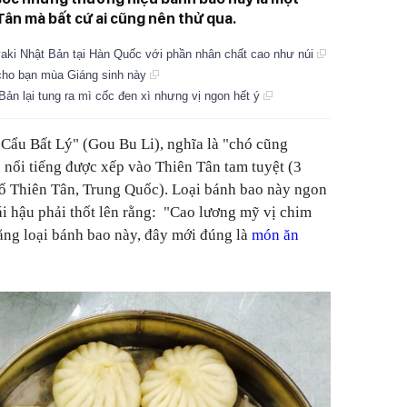
Tân mà bất cứ ai cũng nên thử qua.
aki Nhật Bản tại Hàn Quốc với phần nhân chất cao như núi
cho bạn mùa Giáng sinh này
Bản lại tung ra mì cốc đen xì nhưng vị ngon hết ý
Cẩu Bất Lý" (Gou Bu Li), nghĩa là "chó cũng
 nổi tiếng được xếp vào Thiên Tân tam tuyệt (3
ố Thiên Tân, Trung Quốc). Loại bánh bao này ngon
i hậu phải thốt lên rằng: "Cao lương mỹ vị chim
ằng loại bánh bao này, đây mới đúng là
món ăn