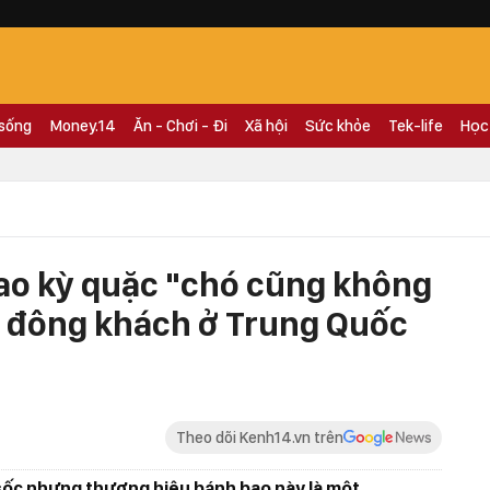
 sống
Money.14
Ăn - Chơi - Đi
Xã hội
Sức khỏe
Tek-life
Học
ao kỳ quặc "chó cũng không
 đông khách ở Trung Quốc
Theo dõi Kenh14.vn trên
 sốc nhưng thương hiệu bánh bao này là một