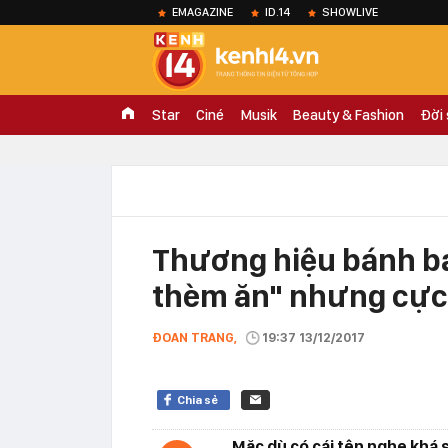
EMAGAZINE
ID.14
SHOWLIVE
Star
Ciné
Musik
Beauty & Fashion
Đời
Thương hiệu bánh b
thèm ăn" nhưng cực
ĐOAN TRANG,
19:37 13/12/2017
Chia sẻ
Mặc dù có cái tên nghe khá