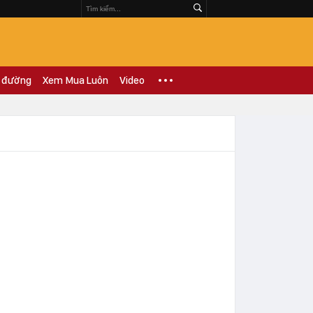
 đường
Xem Mua Luôn
Video