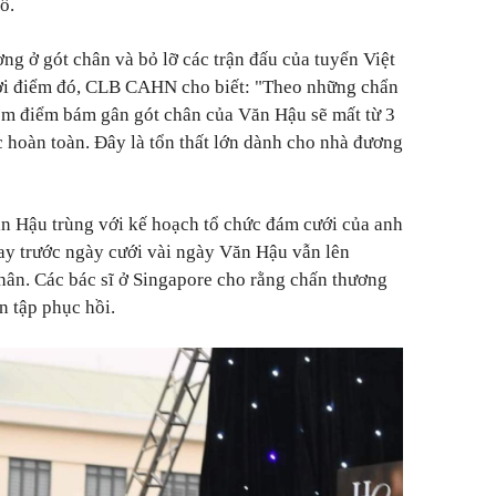
ố.
ng ở gót chân và bỏ lỡ các trận đấu của tuyển Việt
ời điểm đó, CLB CAHN cho biết: "Theo những chẩn
êm điểm bám gân gót chân của Văn Hậu sẽ mất từ 3
c hoàn toàn. Đây là tổn thất lớn dành cho nhà đương
n Hậu trùng với kế hoạch tổ chức đám cưới của anh
ay trước ngày cưới vài ngày Văn Hậu vẫn lên
ân. Các bác sĩ ở Singapore cho rằng chấn thương
n tập phục hồi.