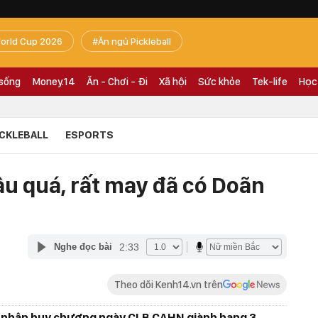
orld Cup 2026
Ăn ngủ Pickleball
 sống
Money.14
Ăn - Chơi - Đi
Xã hội
Sức khỏe
Tek-life
Học
ICKLEBALL
ESPORTS
 quá, rất may đã có Doãn
2:33
Nghe đọc bài
Theo dõi Kenh14.vn trên
 nhận huy chương ngày CLB CAHN giành hạng 3