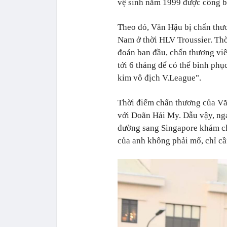
vệ sinh năm 1999 được công b
Theo đó, Văn Hậu bị chấn thươ
Nam ở thời HLV Troussier. Th
đoán ban đầu, chấn thương vi
tới 6 tháng để có thể bình phụ
kim vô địch V.League".
Thời điểm chấn thương của Vă
với Doãn Hải My. Dẫu vậy, ng
đường sang Singapore khám ch
của anh không phải mổ, chỉ cầ