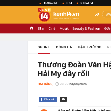
EMAGAZINE
ID.14
SHOWLIVE
W
Star
Ciné
Musik
Beauty & Fashion
Đời
SPORT
BÓNG ĐÁ
HẬU TRƯỜNG
P
Thương Đoàn Văn Hậu
Hải My đây rồi!
HẢI ĐĂNG,
08:00 23/06/2025
Chia sẻ
Hậu vệ Đoàn Văn Hậu không