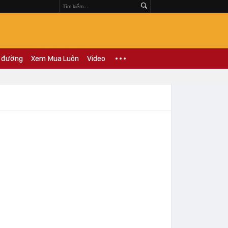
 đường
Xem Mua Luôn
Video