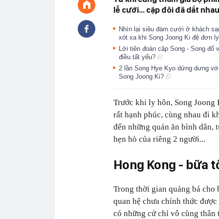
lễ cưới... cặp đôi đã dắt nha
Nhìn lại siêu đám cưới ở khách sạ
xót xa khi Song Joong Ki đệ đơn 
Lời tiên đoán cặp Song - Song đổ 
điều tất yếu?
2 lần Song Hye Kyo dửng dưng với
Song Joong Ki?
Trước khi ly hôn, Song Joong
rất hạnh phúc, cùng nhau đi kh
đến những quán ăn bình dân, 
hẹn hò của riêng 2 người...
Hong Kong - bữa t
Trong thời gian quảng bá cho 
quan hệ chưa chính thức đượ
có những cử chỉ vô cùng thân 