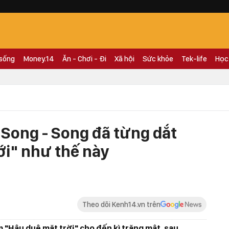
 sống
Money.14
Ăn - Chơi - Đi
Xã hội
Sức khỏe
Tek-life
Học
Song - Song đã từng dắt
iới" như thế này
Theo dõi Kenh14.vn trên
m "Hậu duệ mặt trời" cho đến kì trăng mật, sau