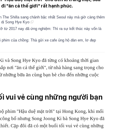
u đi "ăn cả thế giới" rất hạnh phúc.
n The Shilla sang chảnh bậc nhất Seoul này mà giờ càng thêm
ly dị Song Hye Kyo
vỡ từ 2017 nay đã ứng nghiệm: Thì ra sự kết thúc này vốn là
 phim của chồng: Thà gửi xe cafe ủng hộ đàn em, lơ đẹp
 Ki và Song Hye Kyo đã từng có khoảng thời gian
ắp nơi "ăn cả thế giới", từ nhà hàng sang trọng cho
từ những bữa ăn cùng bạn bè cho đến những cuộc
ối vui vẻ cùng những người bạn
bộ phim "Hậu duệ mặt trời" tại Hong Kong, khi mối
c công bố nhưng Song Joong Ki bà Song Hye Kyo đã
thiết.
Cặp đôi đã có một buổi tối vui vẻ cùng những