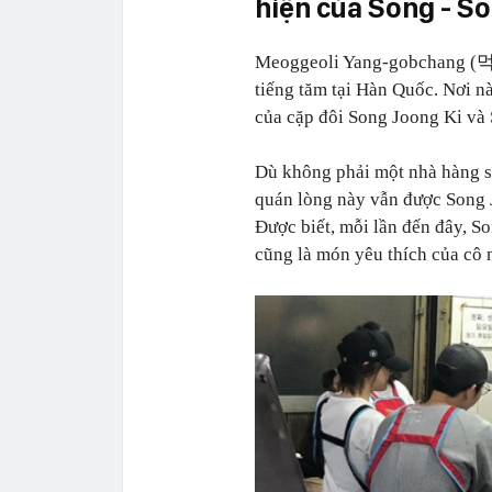
hiện của Song - S
Meoggeoli Yang-gobchang (먹
tiếng tăm tại Hàn Quốc. Nơi n
của cặp đôi Song Joong Ki và
Dù không phải một nhà hàng sa
quán lòng này vẫn được Song 
Được biết, mỗi lần đến đây, S
cũng là món yêu thích của cô 