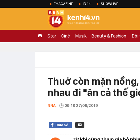
EMAGAZINE
ID.14
SHOWLIVE
Star
Ciné
Musik
Beauty & Fashion
Đời
Thuở còn mặn nồng, 
nhau đi "ăn cả thế g
NNA,
09:18 27/06/2019
Chia sẻ
Từ khi cùng tham gia bộ phi