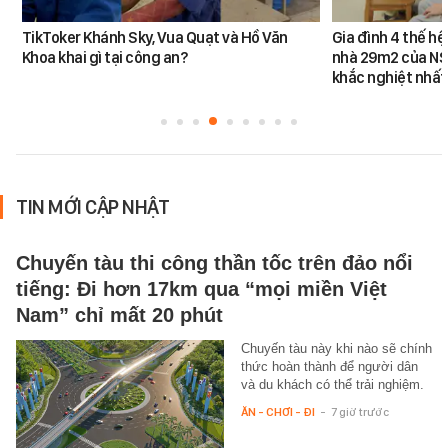
TikToker Khánh Sky, Vua Quạt và Hồ Văn
Gia đình 4 thế h
Khoa khai gì tại công an?
nhà 29m2 của NS
khắc nghiệt nhất
TIN MỚI CẬP NHẬT
Chuyến tàu thi công thần tốc trên đảo nổi
tiếng: Đi hơn 17km qua “mọi miền Việt
Nam” chỉ mất 20 phút
Chuyến tàu này khi nào sẽ chính
thức hoàn thành để người dân
và du khách có thể trải nghiệm.
ĂN - CHƠI - ĐI
-
7 giờ trước