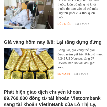
Dù cả đời không hút một điếu
thuốc, luôn cố gắng né khói
thuốc thì bạn vẫn có thể mắc
ung thư phổi vì 4 thói quen
buổi…
SỨC KHỎE
-
6 giờ trước
Giá vàng hôm nay 8/8: Lại tăng dựng đứng
Sáng 8/8, giá vàng thế giới
được niêm yết trên Kitco ở mức
4.342 USD/ounce, tăng 97
USD/ounce so với đầu giờ
sáng…
MONEY.14
-
6 giờ trước
Phát hiện giao dịch chuyển khoản
89.760.000 đồng từ tài khoản Vietcombank
sang tài khoản VietinBank của Lò Thị Ly,