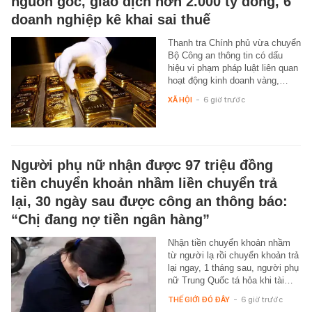
nguồn gốc, giao dịch hơn 2.000 tỷ đồng, 6
doanh nghiệp kê khai sai thuế
Thanh tra Chính phủ vừa chuyển
Bộ Công an thông tin có dấu
hiệu vi phạm pháp luật liên quan
hoạt động kinh doanh vàng,…
XÃ HỘI
-
6 giờ trước
Người phụ nữ nhận được 97 triệu đồng
tiền chuyển khoản nhầm liền chuyển trả
lại, 30 ngày sau được công an thông báo:
“Chị đang nợ tiền ngân hàng”
Nhận tiền chuyển khoản nhầm
từ người lạ rồi chuyển khoản trả
lại ngay, 1 tháng sau, người phụ
nữ Trung Quốc tá hỏa khi tài…
THẾ GIỚI ĐÓ ĐÂY
-
6 giờ trước