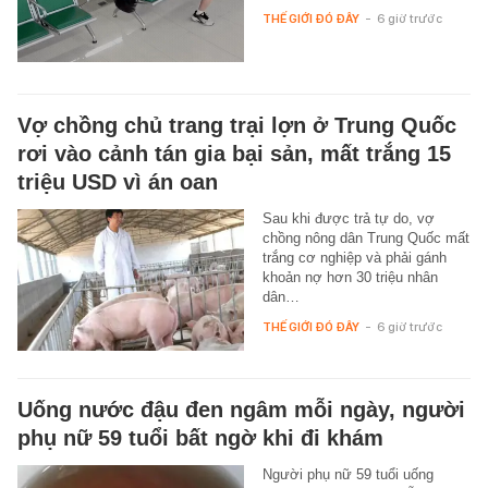
THẾ GIỚI ĐÓ ĐÂY
-
6 giờ trước
Vợ chồng chủ trang trại lợn ở Trung Quốc
rơi vào cảnh tán gia bại sản, mất trắng 15
triệu USD vì án oan
Sau khi được trả tự do, vợ
chồng nông dân Trung Quốc mất
trắng cơ nghiệp và phải gánh
khoản nợ hơn 30 triệu nhân
dân…
THẾ GIỚI ĐÓ ĐÂY
-
6 giờ trước
Uống nước đậu đen ngâm mỗi ngày, người
phụ nữ 59 tuổi bất ngờ khi đi khám
Người phụ nữ 59 tuổi uống