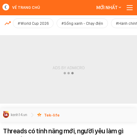
MỚI NHẤT
VỀ TRANG CHỦ
MỚI NHẤT
#World Cup 2026
#Sống xanh - Chạy điện
#Hành chính
Xem thêm
Tek-life
Threads có tính năng mới, người yêu làm gì