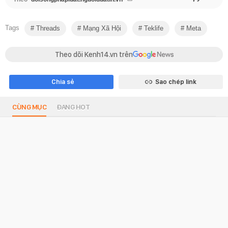
Tags
Threads
Mạng Xã Hội
Teklife
Meta
Theo dõi Kenh14.vn trên
Chia sẻ
Sao chép link
CÙNG MỤC
ĐANG HOT