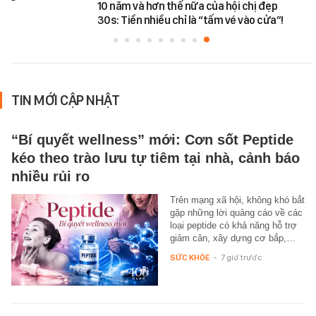
10 năm và hơn thế nữa của hội chị đẹp
30s: Tiền nhiều chỉ là “tấm vé vào cửa”!
TIN MỚI CẬP NHẬT
“Bí quyết wellness” mới: Cơn sốt Peptide
kéo theo trào lưu tự tiêm tại nhà, cảnh báo
nhiều rủi ro
Trên mạng xã hội, không khó bắt
gặp những lời quảng cáo về các
loại peptide có khả năng hỗ trợ
giảm cân, xây dựng cơ bắp,…
SỨC KHỎE
-
7 giờ trước