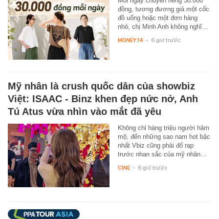
Mỗi ngày chuyển riêng 30.000
đồng, tương đương giá một cốc
đồ uống hoặc một đơn hàng
nhỏ, chị Minh Anh không nghĩ…
MONEY.14
-
6 giờ trước
Mỹ nhân là crush quốc dân của showbiz
Việt: ISAAC - Binz khen đẹp nức nở, Anh
Tú Atus vừa nhìn vào mắt đã yêu
Không chỉ hàng triệu người hâm
mộ, đến những sao nam hot bậc
nhất Vbiz cũng phải đổ rạp
trước nhan sắc của mỹ nhân…
CINE
-
6 giờ trước