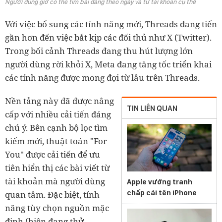
Người dùng giờ có thể tìm bài đăng theo ngày và từ tài khoản cụ thể
Với việc bổ sung các tính năng mới, Threads đang tiến
gần hơn đến việc bắt kịp các đối thủ như X (Twitter).
Trong bối cảnh Threads đang thu hút lượng lớn
người dùng rời khỏi X, Meta đang tăng tốc triển khai
các tính năng được mong đợi từ lâu trên Threads.
Nền tảng này đã được nâng
TIN LIÊN QUAN
cấp với nhiều cải tiến đáng
chú ý. Bên cạnh bộ lọc tìm
kiếm mới, thuật toán "For
You" được cải tiến để ưu
tiên hiển thị các bài viết từ
tài khoản mà người dùng
Apple vướng tranh
chấp cái tên iPhone
quan tâm. Đặc biệt, tính
năng tùy chọn nguồn mặc
định (hiện đang thử