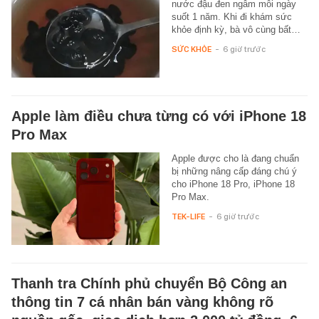
nước đậu đen ngâm mỗi ngày
suốt 1 năm. Khi đi khám sức
khỏe định kỳ, bà vô cùng bất…
SỨC KHỎE
-
6 giờ trước
Apple làm điều chưa từng có với iPhone 18
Pro Max
Apple được cho là đang chuẩn
bị những nâng cấp đáng chú ý
cho iPhone 18 Pro, iPhone 18
Pro Max.
TEK-LIFE
-
6 giờ trước
Thanh tra Chính phủ chuyển Bộ Công an
thông tin 7 cá nhân bán vàng không rõ