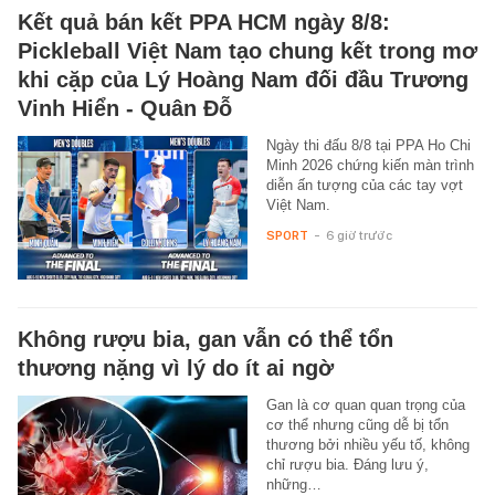
Kết quả bán kết PPA HCM ngày 8/8:
Pickleball Việt Nam tạo chung kết trong mơ
khi cặp của Lý Hoàng Nam đối đầu Trương
Vinh Hiển - Quân Đỗ
Ngày thi đấu 8/8 tại PPA Ho Chi
Minh 2026 chứng kiến màn trình
diễn ấn tượng của các tay vợt
Việt Nam.
SPORT
-
6 giờ trước
Không rượu bia, gan vẫn có thể tổn
thương nặng vì lý do ít ai ngờ
Gan là cơ quan quan trọng của
cơ thể nhưng cũng dễ bị tổn
thương bởi nhiều yếu tố, không
chỉ rượu bia. Đáng lưu ý,
những…