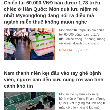
Chiếc túi 60.000 VNĐ bán được 1,78 triệu
chiếc ở Hàn Quốc: Món quà lưu niệm rẻ
nhất Myeongdong đang nói ra điều mà
ngành miễn thuế không muốn nghe
Một chiếc túi tarpaulin giá chưa
tới 60.000 đồng, bán ra 1,78
triệu chiếc trong 18 tháng, mang
về khoản doanh thu chưa tới…
MONEY.14
-
7 giờ trước
Nam thanh niên kẹt đầu vào tay ghế bệnh
viện, người bạn đến cứu cũng rơi vào tình
cảnh khó tin
Một sự cố hy hữu xảy ra tại
bệnh viện ở Trùng Khánh (Trung
Quốc), khi một người đàn ông bị
mắc cổ vào khe ghế lúc ngủ…