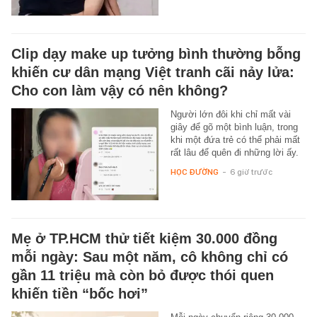
Clip dạy make up tưởng bình thường bỗng
khiến cư dân mạng Việt tranh cãi nảy lửa:
Cho con làm vậy có nên không?
Người lớn đôi khi chỉ mất vài
giây để gõ một bình luận, trong
khi một đứa trẻ có thể phải mất
rất lâu để quên đi những lời ấy.
HỌC ĐƯỜNG
-
6 giờ trước
Mẹ ở TP.HCM thử tiết kiệm 30.000 đồng
mỗi ngày: Sau một năm, cô không chỉ có
gần 11 triệu mà còn bỏ được thói quen
khiến tiền “bốc hơi”