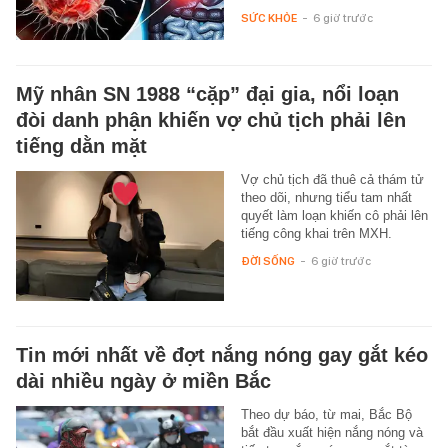
SỨC KHỎE
-
6 giờ trước
Mỹ nhân SN 1988 “cặp” đại gia, nổi loạn
đòi danh phận khiến vợ chủ tịch phải lên
tiếng dằn mặt
Vợ chủ tịch đã thuê cả thám tử
theo dõi, nhưng tiểu tam nhất
quyết làm loạn khiến cô phải lên
tiếng công khai trên MXH.
ĐỜI SỐNG
-
6 giờ trước
Tin mới nhất về đợt nắng nóng gay gắt kéo
dài nhiều ngày ở miền Bắc
Theo dự báo, từ mai, Bắc Bộ
bắt đầu xuất hiện nắng nóng và