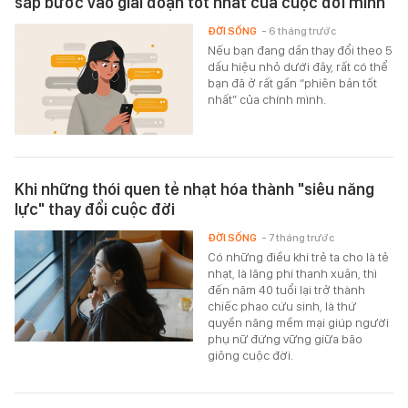
sắp bước vào giai đoạn tốt nhất của cuộc đời mình
ĐỜI SỐNG
- 6 tháng trước
Nếu bạn đang dần thay đổi theo 5
dấu hiệu nhỏ dưới đây, rất có thể
bạn đã ở rất gần “phiên bản tốt
nhất” của chính mình.
Khi những thói quen tẻ nhạt hóa thành "siêu năng
lực" thay đổi cuộc đời
ĐỜI SỐNG
- 7 tháng trước
Có những điều khi trẻ ta cho là tẻ
nhạt, là lãng phí thanh xuân, thì
đến năm 40 tuổi lại trở thành
chiếc phao cứu sinh, là thứ
quyền năng mềm mại giúp người
phụ nữ đứng vững giữa bão
giông cuộc đời.