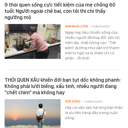
9 thói quen sống cực tiết kiệm của mẹ chồng 60
tuổi: Người ngoài chê bai, còn tôi thì chỉ thấy
ngưỡng mộ
XEM MUA LUÔN
- 1 năm trước
Ngày nay, tiêu chuẩn sống của
nhiều người đã thay đổi: tiện lợi,
hiện đại, chất lượng cao. "Tiết
kiệm" dường như dần trở thành
một từ ngữ xa lạ, thậm chí có
phần... lỗi thời.
THÓI QUEN XẤU khiến đời bạn tụt dốc không phanh:
Không phải lười biếng, xấu tính, nhiều người đang
"chết chìm" mà không hay
ĐỜI SỐNG
- 1 năm trước
Hãy coi việc làm hài lòng bản thân
là ưu tiên hàng đầu trong cuộc
sống.