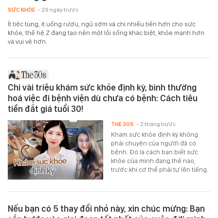
SỨC KHỎE
- 29 ngày trước
Ít tiệc tùng, ít uống rượu, ngủ sớm và chi nhiều tiền hơn cho sức
khỏe, thế hệ Z đang tạo nên một lối sống khác biệt, khỏe mạnh hơn
và vui vẻ hơn.
Chi vài triệu khám sức khỏe định kỳ, bình thường
hoá việc đi bệnh viện dù chưa có bệnh: Cách tiêu
tiền đắt giá tuổi 30!
THE 30S
- 2 tháng trước
Khám sức khỏe định kỳ không
phải chuyện của người đã có
bệnh. Đó là cách bạn biết sức
khỏe của mình đang thế nào,
trước khi cơ thể phải tự lên tiếng.
Nếu bạn có 5 thay đổi nhỏ này, xin chúc mừng: Bạn