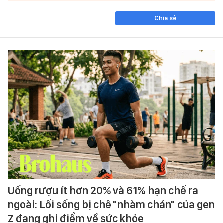
Chia sẻ
Uống rượu ít hơn 20% và 61% hạn chế ra
ngoài: Lối sống bị chê "nhàm chán" của gen
Z đang ghi điểm về sức khỏe