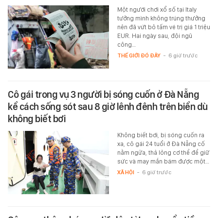
Một người chơi xổ số tại Italy
tưởng mình không trúng thưởng
nên đã vứt bỏ tấm vé trị giá 1 triệu
EUR. Hai ngày sau, đội ngũ
công…
THẾ GIỚI ĐÓ ĐÂY
-
6 giờ trước
Cô gái trong vụ 3 người bị sóng cuốn ở Đà Nẵng
kể cách sống sót sau 8 giờ lênh đênh trên biển dù
không biết bơi
Không biết bơi, bị sóng cuốn ra
xa, cô gái 24 tuổi ở Đà Nẵng cố
nằm ngửa, thả lỏng cơ thể để giữ
sức và may mắn bám được một…
XÃ HỘI
-
6 giờ trước