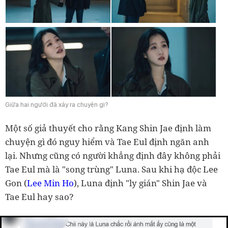
Giữa hai người đã xảy ra chuyện gì?
Một số giả thuyết cho rằng Kang Shin Jae định làm
chuyện gì đó nguy hiểm và Tae Eul định ngăn anh
lại. Nhưng cũng có người khẳng định đây không phải
Tae Eul mà là "song trùng" Luna. Sau khi hạ độc Lee
Gon (
Lee Min Ho
), Luna định "ly gián" Shin Jae và
Tae Eul hay sao?