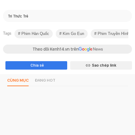
Trí Thức Trẻ
Tags
Phim Hàn Quốc
Kim Go Eun
Phim Truyền Hình
Theo dõi Kenh14.vn trên
Chia sẻ
Sao chép link
CÙNG MỤC
ĐANG HOT