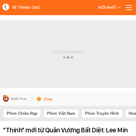
VỀ TRANG CHỦ
MỚI NHẤT
MỚI NHẤT
Xem thêm
Cine
Phim Chiếu Rạp
Phim Việt Nam
Phim Truyền Hình
Hoa
"Thính" mới từ Quân Vương Bất Diệt: Lee Min