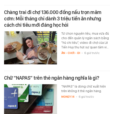
Chàng trai đi chợ 136.000 đồng nấu trọn mâm
cơm: Mỗi tháng chỉ dành 3 triệu tiền ăn nhưng
cách chi tiêu mới đáng học hỏi
Từ chọn nguyên liệu, mua vừa đủ
cho đến quản lý ngân sách bằng
"hũ chi tiêu", video đi chợ của Lê
Tiến Huy thu hút sự quan tâm vì…
ĂN - CHƠI - ĐI
-
6 giờ trước
Chữ “NAPAS” trên thẻ ngân hàng nghĩa là gì?
“NAPAS” là dòng chữ xuất hiện
trên không ít thẻ ngân hàng.
MONEY.14
-
6 giờ trước