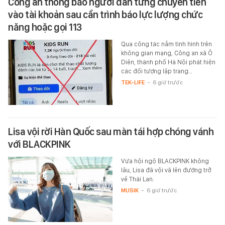
Công an thông báo người dân từng chuyển tiền
vào tài khoản sau cần trình báo lực lượng chức
năng hoặc gọi 113
Qua công tác nắm tình hình trên
không gian mạng, Công an xã Ô
Diên, thành phố Hà Nội phát hiện
các đối tượng lập trang…
TEK-LIFE
-
6 giờ trước
Lisa vội rời Hàn Quốc sau màn tái hợp chóng vánh
với BLACKPINK
Vừa hội ngộ BLACKPINK không
lâu, Lisa đã vội vã lên đường trở
về Thái Lan.
MUSIK
-
6 giờ trước