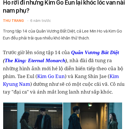
Ho rời đi nhưng Kim Go Eun lại khóc lóc van nài
nam phụ?
THU TRANG
6 năm trước
Trong tập 14 của Quân Vương Bất Diệt, cả Lee Min Ho và Kim Go
Eun đều phải trải qua nhiều khó khăn thử thách.
Trước giờ lên sóng tập 14 của
Quân Vương Bất Diệt
, nhà đài đã tung ra
(
The King: Eternal Monarch
)
những hình ảnh mới hé lộ diễn biến tiếp theo của bộ
phim. Tae Eul (
Kim Go Eun
) và Kang Shin Jae (
Kim
Kyung Nam
) dường như sẽ có một cuộc cãi vã. Cô níu
tay "đại ca" và ánh mắt long lanh như sắp khóc.