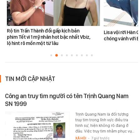
Rộ tin Trấn Thành đổi gấp kịch bản
Lisa vội rời Hàn 
phim Tết vì 1 mỹ nhân hot bậc nhất Vbiz,
chóng vánh với 
lộ hint rõ mồn một từ lâu
TIN MỚI CẬP NHẬT
Công an truy tìm người có tên Trịnh Quang Nam
SN 1999
Trịnh Quang Nam là đối tượng
truy tìm trong lĩnh vực điều tra
hình sự, hiện không rõ đang ở
đâu. Việc truy tìm nhằm phục vụ…
XÃ HỘI
-
7 giờ trước