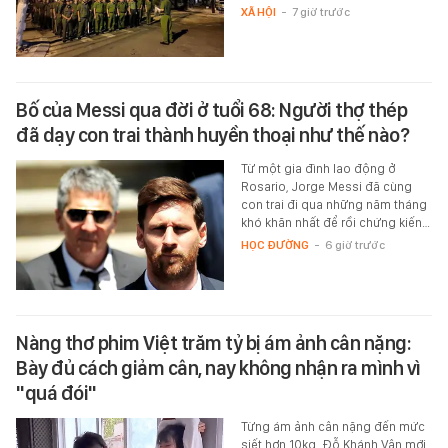
XÃ HỘI
-
7 giờ trước
Bố của Messi qua đời ở tuổi 68: Người thợ thép
đã dạy con trai thành huyền thoại như thế nào?
Từ một gia đình lao động ở
Rosario, Jorge Messi đã cùng
con trai đi qua những năm tháng
khó khăn nhất để rồi chứng kiến…
HỌC ĐƯỜNG
-
6 giờ trước
Nàng thơ phim Việt trăm tỷ bị ám ảnh cân nặng:
Bày đủ cách giảm cân, nay không nhận ra mình vì
"quá đói"
Từng ám ảnh cân nặng đến mức
siết hơn 10kg, Đỗ Khánh Vân mới