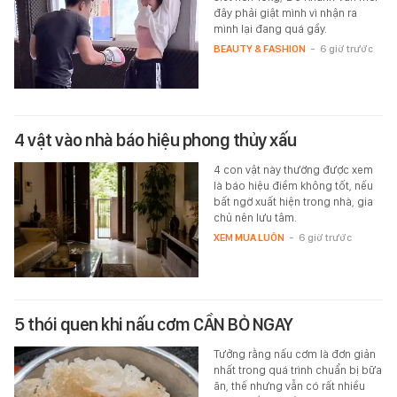
đây phải giật mình vì nhận ra
mình lại đang quá gầy.
BEAUTY & FASHION
-
6 giờ trước
4 vật vào nhà báo hiệu phong thủy xấu
4 con vật này thường được xem
là báo hiệu điềm không tốt, nếu
bất ngờ xuất hiện trong nhà, gia
chủ nên lưu tâm.
XEM MUA LUÔN
-
6 giờ trước
5 thói quen khi nấu cơm CẦN BỎ NGAY
Tưởng rằng nấu cơm là đơn giản
nhất trong quá trình chuẩn bị bữa
ăn, thế nhưng vẫn có rất nhiều