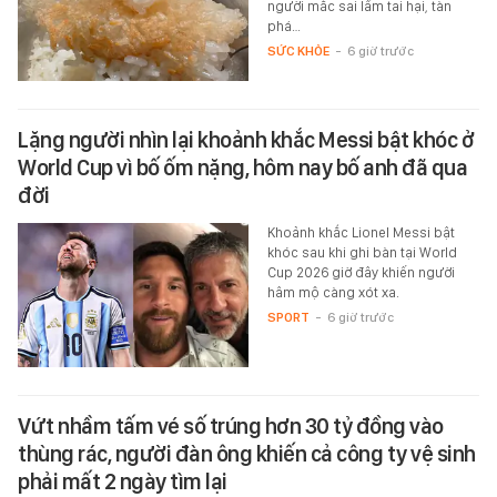
người mắc sai lầm tai hại, tàn
phá…
SỨC KHỎE
-
6 giờ trước
Lặng người nhìn lại khoảnh khắc Messi bật khóc ở
World Cup vì bố ốm nặng, hôm nay bố anh đã qua
đời
Khoảnh khắc Lionel Messi bật
khóc sau khi ghi bàn tại World
Cup 2026 giờ đây khiến người
hâm mộ càng xót xa.
SPORT
-
6 giờ trước
Vứt nhầm tấm vé số trúng hơn 30 tỷ đồng vào
thùng rác, người đàn ông khiến cả công ty vệ sinh
phải mất 2 ngày tìm lại