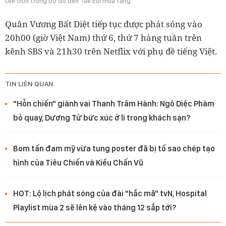
Lee Gon trong bộ đồ đen Tae Eul mua tặng
Quân Vương Bất Diệt tiếp tục được phát sóng vào
20h00 (giờ Việt Nam) thứ 6, thứ 7 hàng tuần trên
kênh SBS và 21h30 trên Netflix với phụ đề tiếng Việt.
TIN LIÊN QUAN
"Hỗn chiến" giành vai Thanh Trâm Hành: Ngô Diệc Phàm
bỏ quay, Dương Tử bức xúc ở lì trong khách sạn?
Bom tấn đam mỹ vừa tung poster đã bị tố sao chép tạo
hình của Tiêu Chiến và Kiều Chấn Vũ
HOT: Lộ lịch phát sóng của đài "hắc mã" tvN, Hospital
Playlist mùa 2 sẽ lên kệ vào tháng 12 sắp tới?