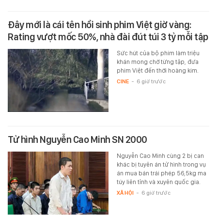
Đây mới là cái tên hồi sinh phim Việt giờ vàng:
Rating vượt mốc 50%, nhà đài đút túi 3 tỷ mỗi tập
Sức hút của bộ phim làm triệu
khán mong chờ từng tập, đưa
phim Việt đến thời hoàng kim.
CINE
-
6 giờ trước
Tử hình Nguyễn Cao Minh SN 2000
Nguyễn Cao Minh cùng 2 bị can
khác bị tuyên án tử hình trong vụ
án mua bán trái phép 56,5kg ma
túy liên tỉnh và xuyên quốc gia.
XÃ HỘI
-
6 giờ trước