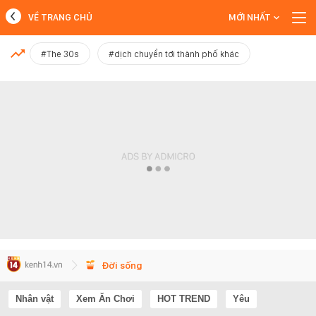
VỀ TRANG CHỦ
MỚI NHẤT
MỚI NHẤT
#The 30s
#dịch chuyển tới thành phố khác
Xem thêm
Đời sống
Nhân vật
Xem Ăn Chơi
HOT TREND
Yêu