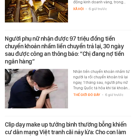
động kinh doanh vàng, trong…
XÃ HỘI
-
6 giờ trước
Người phụ nữ nhận được 97 triệu đồng tiền
chuyển khoản nhầm liền chuyển trả lại, 30 ngày
sau được công an thông báo: “Chị đang nợ tiền
ngân hàng”
Nhận tiền chuyển khoản nhầm từ
người lạ rồi chuyển khoản trả lại
ngay, 1 tháng sau, người phụ nữ
Trung Quốc tá hỏa khi tài khoản…
THẾ GIỚI ĐÓ ĐÂY
-
6 giờ trước
Clip dạy make up tưởng bình thường bỗng khiến
cư dân mạng Việt tranh cãi nảy lửa: Cho con làm