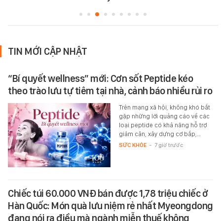
TIN MỚI CẬP NHẬT
“Bí quyết wellness” mới: Cơn sốt Peptide kéo
theo trào lưu tự tiêm tại nhà, cảnh báo nhiều rủi ro
Trên mạng xã hội, không khó bắt
gặp những lời quảng cáo về các
loại peptide có khả năng hỗ trợ
giảm cân, xây dựng cơ bắp,…
SỨC KHỎE
-
7 giờ trước
Chiếc túi 60.000 VNĐ bán được 1,78 triệu chiếc ở
Hàn Quốc: Món quà lưu niệm rẻ nhất Myeongdong
đang nói ra điều mà ngành miễn thuế không