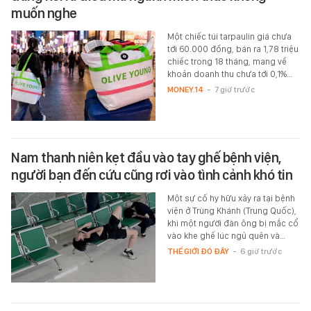
muốn nghe
Một chiếc túi tarpaulin giá chưa
tới 60.000 đồng, bán ra 1,78 triệu
chiếc trong 18 tháng, mang về
khoản doanh thu chưa tới 0,1%…
MONEY.14
-
7 giờ trước
Nam thanh niên kẹt đầu vào tay ghế bệnh viện,
người bạn đến cứu cũng rơi vào tình cảnh khó tin
Một sự cố hy hữu xảy ra tại bệnh
viện ở Trùng Khánh (Trung Quốc),
khi một người đàn ông bị mắc cổ
vào khe ghế lúc ngủ quên và…
THẾ GIỚI ĐÓ ĐÂY
-
6 giờ trước