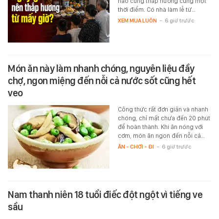
nào cũng thắp hương cùng một
thời điểm. Có nhà làm lễ từ…
XEM MUA LUÔN
-
6 giờ trước
Món ăn này làm nhanh chóng, nguyên liệu đầy
chợ, ngon miệng đến nỗi cả nước sốt cũng hết
veo
Công thức rất đơn giản và nhanh
chóng, chỉ mất chưa đến 20 phút
để hoàn thành. Khi ăn nóng với
cơm, món ăn ngon đến nỗi cả…
ĂN - CHƠI - ĐI
-
6 giờ trước
Nam thanh niên 18 tuổi điếc đột ngột vì tiếng ve
sầu