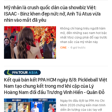
Mỹ nhân là crush quốc dân của showbiz Việt:
ISAAC - Binz khen đẹp nức nở, Anh Tú Atus vừa
nhìn vào mắt đã yêu
Không chỉ hàng triệu người hâm
mộ, đến những sao nam hot bậc
nhất Vbiz cũng phải đổ rạp trước
nhan sắc của mỹ nhân này.
CINE
-
6 giờ trước
Kết quả bán kết PPA HCM ngày 8/8: Pickleball Việt
Nam tạo chung kết trong mơ khi cặp của Lý
Hoàng Nam đối đầu Trương Vinh Hiển - Quân Đỗ
Ngày thi đấu 8/8 tại PPA Ho Chi
Minh 2026 chứng kiến màn trình
diễn ấn tượng của các tay vợt