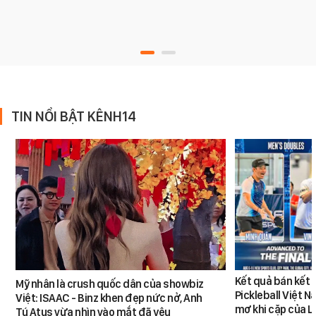
TIN NỔI BẬT KÊNH14
Kết quả bán kết 
Mỹ nhân là crush quốc dân của showbiz
Pickleball Việt 
Việt: ISAAC - Binz khen đẹp nức nở, Anh
mơ khi cặp của 
Tú Atus vừa nhìn vào mắt đã yêu