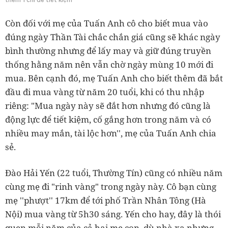
Còn đối với mẹ của Tuấn Anh cô cho biết mua vào
đúng ngày Thần Tài chắc chắn giá cũng sẽ khác ngày
bình thường nhưng để lấy may và giữ đúng truyền
thống hằng năm nên vẫn chờ ngày mùng 10 mới đi
mua. Bên cạnh đó, mẹ Tuấn Anh cho biết thêm đã bắt
đầu đi mua vàng từ năm 20 tuổi, khi có thu nhập
riêng: "Mua ngày này sẽ đắt hơn nhưng đó cũng là
động lực để tiết kiệm, cố gắng hơn trong năm và có
nhiều may mắn, tài lộc hơn'', mẹ của Tuấn Anh chia
sẻ.
Đào Hải Yến (22 tuổi, Thường Tín) cũng có nhiều năm
cùng mẹ đi "rinh vàng" trong ngày này. Cô bạn cùng
mẹ ''phượt'' 17km để tới phố Trần Nhân Tông (Hà
Nội) mua vàng từ 5h30 sáng. Yến cho hay, đây là thói
quen mỗi năm của cả hai mẹ con, dù nhà xa nhưng