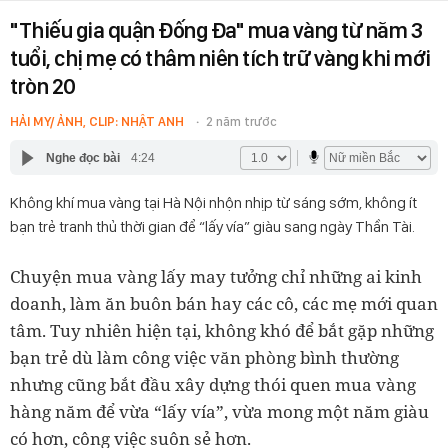
"Thiếu gia quận Đống Đa" mua vàng từ năm 3
tuổi, chị mẹ có thâm niên tích trữ vàng khi mới
tròn 20
HẢI MY/ ẢNH, CLIP: NHẬT ANH
2 năm trước
Nghe đọc bài
4:24
Không khí mua vàng tại Hà Nội nhộn nhịp từ sáng sớm, không ít
bạn trẻ tranh thủ thời gian để “lấy vía” giàu sang ngày Thần Tài.
Chuyện mua vàng lấy may tưởng chỉ những ai kinh
doanh, làm ăn buôn bán hay các cô, các mẹ mới quan
tâm. Tuy nhiên hiện tại, không khó để bắt gặp những
bạn trẻ dù làm công việc văn phòng bình thường
nhưng cũng bắt đầu xây dựng thói quen mua vàng
hàng năm để vừa “lấy vía”, vừa mong một năm giàu
có hơn, công việc suôn sẻ hơn.