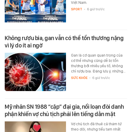
Việt Nam.
SPORT
-
6 giờ trước
Không rượu bia, gan vẫn có thể tổn thương nặng
vì lý do ít ai ngờ
Gan là cơ quan quan trọng của
cơ thể nhưng cũng dễ bị tổn
thương bởi nhiều yếu tố, không
chỉ rượu bia. Đáng lưu ý, những…
SỨC KHỎE
-
6 giờ trước
Mỹ nhân SN 1988 “cặp” đại gia, nổi loạn đòi danh
phận khiến vợ chủ tịch phải lên tiếng dằn mặt
Vợ chủ tịch đã thuê cả thám tử
theo dõi, nhưng tiểu tam nhất