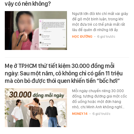
vậy có nên không?
Người lớn đôi khi chỉ mất vài giây
để gõ một bình luận, trong khi
một đứa trẻ có thể phải mất rất
lâu để quên đi những lời ấy.
HỌC ĐƯỜNG
-
6 giờ trước
Mẹ ở TP.HCM thử tiết kiệm 30.000 đồng mỗi
ngày: Sau một năm, cô không chỉ có gần 11 triệu
mà còn bỏ được thói quen khiến tiền “bốc hơi”
Mỗi ngày chuyển riêng 30.000
đồng, tương đương giá một cốc
đồ uống hoặc một đơn hàng
nhỏ, chị Minh Anh không nghĩ…
MONEY.14
-
6 giờ trước