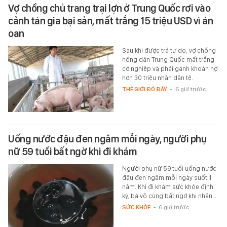
Vợ chồng chủ trang trại lợn ở Trung Quốc rơi vào
cảnh tán gia bại sản, mất trắng 15 triệu USD vì án
oan
Sau khi được trả tự do, vợ chồng
nông dân Trung Quốc mất trắng
cơ nghiệp và phải gánh khoản nợ
hơn 30 triệu nhân dân tệ.
THẾ GIỚI ĐÓ ĐÂY
-
6 giờ trước
Uống nước đậu đen ngâm mỗi ngày, người phụ
nữ 59 tuổi bất ngờ khi đi khám
Người phụ nữ 59 tuổi uống nước
đậu đen ngâm mỗi ngày suốt 1
năm. Khi đi khám sức khỏe định
kỳ, bà vô cùng bất ngờ khi nhận…
SỨC KHỎE
-
6 giờ trước