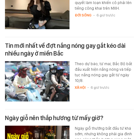
quyết làm loạn khiến cô phải lên
tiếng công khai trên MXH.
ĐỜI SỐNG
-
6 giờ trước
Tin mới nhất về đợt nắng nóng gay gắt kéo dài
nhiều ngày ở miền Bắc
Theo dự báo, từ mai, Bắc Bộ bắt
đầu xuất hiện nắng nóng và tiếp
tục nắng nóng gay gắt từ ngày
10/8.
XÃ HỘI
-
6 giờ trước
Ngày giỗ nên thắp hương từ mấy giờ?
Ngày giỗ thường bắt đầu từ khá
sớm, nhưng không phải gia đình