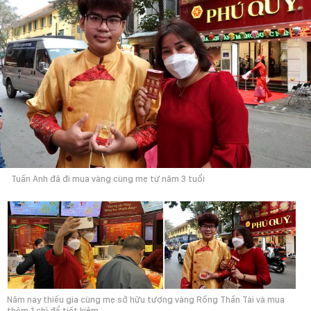
Tuấn Anh đã đi mua vàng cùng mẹ từ năm 3 tuổi
Năm nay thiếu gia cùng mẹ sở hữu tượng vàng Rồng Thần Tài và mua
thêm 1 chỉ để tiết kiệm