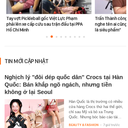
Tay vợt Pickleball gốc Việt Lực Phạm
Trấn Thành công 
phải lên xe cấp cứu sau trận đấu tại PPA
nghe tên ai cũng
Hồ Chí Minh
là siêu phẩm”
TIN MỚI CẬP NHẬT
Nghịch lý "đôi dép quốc dân" Crocs tại Hàn
Quốc: Bán khắp ngõ ngách, nhưng tiền
không ở lại Seoul
Hàn Quốc là thị trường có nhiều
cửa hàng Crocs thứ hai thế giới,
chỉ sau Mỹ và bỏ xa Trung
Quốc. Nhưng bóc báo cáo tài…
BEAUTY & FASHION
-
7 giờ trước