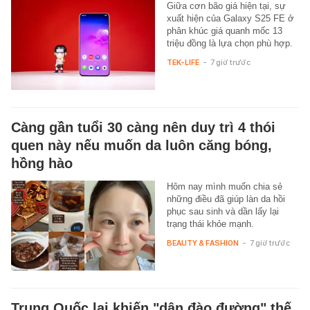
Giữa cơn bão giá hiện tại, sự
xuất hiện của Galaxy S25 FE ở
phân khúc giá quanh mốc 13
triệu đồng là lựa chọn phù hợp.
TEK-LIFE
-
7 giờ trước
Càng gần tuổi 30 càng nên duy trì 4 thói
quen này nếu muốn da luôn căng bóng,
hồng hào
Hôm nay mình muốn chia sẻ
những điều đã giúp làn da hồi
phục sau sinh và dần lấy lại
trạng thái khỏe mạnh.
BEAUTY & FASHION
-
7 giờ trước
Trung Quốc lại khiến "dân đào đường" thế