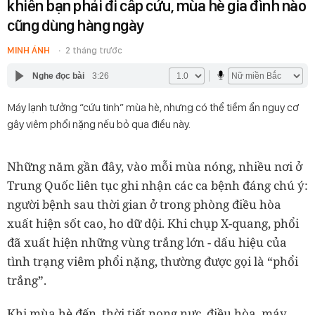
khiến bạn phải đi cấp cứu, mùa hè gia đình nào
cũng dùng hàng ngày
MINH ÁNH
2 tháng trước
Nghe đọc bài
3:26
Máy lạnh tưởng “cứu tinh” mùa hè, nhưng có thể tiềm ẩn nguy cơ
gây viêm phổi nặng nếu bỏ qua điều này.
Những năm gần đây, vào mỗi mùa nóng, nhiều nơi ở
Trung Quốc liên tục ghi nhận các ca bệnh đáng chú ý:
người bệnh sau thời gian ở trong phòng điều hòa
xuất hiện sốt cao, ho dữ dội. Khi chụp X-quang, phổi
đã xuất hiện những vùng trắng lớn - dấu hiệu của
tình trạng viêm phổi nặng, thường được gọi là “phổi
trắng”.
Khi mùa hè đến, thời tiết nong nực, điều hòa, máy