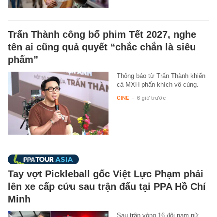
Trấn Thành công bố phim Tết 2027, nghe
tên ai cũng quả quyết “chắc chắn là siêu
phẩm”
Thông báo từ Trấn Thành khiến
cả MXH phấn khích vô cùng.
CINE
-
6 giờ trước
Tay vợt Pickleball gốc Việt Lực Phạm phải
lên xe cấp cứu sau trận đấu tại PPA Hồ Chí
Minh
Sau trận vòng 16 đôi nam nữ