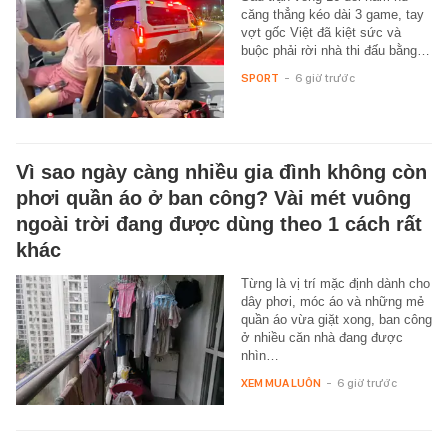
căng thẳng kéo dài 3 game, tay
vợt gốc Việt đã kiệt sức và
buộc phải rời nhà thi đấu bằng…
SPORT
-
6 giờ trước
Vì sao ngày càng nhiều gia đình không còn
phơi quần áo ở ban công? Vài mét vuông
ngoài trời đang được dùng theo 1 cách rất
khác
Từng là vị trí mặc định dành cho
dây phơi, móc áo và những mẻ
quần áo vừa giặt xong, ban công
ở nhiều căn nhà đang được
nhìn…
XEM MUA LUÔN
-
6 giờ trước