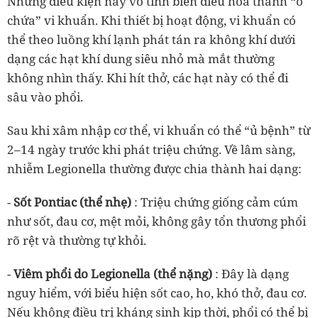
Những điều kiện này vô tình biến điều hòa thành “ổ
chứa” vi khuẩn. Khi thiết bị hoạt động, vi khuẩn có
thể theo luồng khí lạnh phát tán ra không khí dưới
dạng các hạt khí dung siêu nhỏ mà mắt thường
không nhìn thấy. Khi hít thở, các hạt này có thể đi
sâu vào phổi.
Sau khi xâm nhập cơ thể, vi khuẩn có thể “ủ bệnh” từ
2–14 ngày trước khi phát triệu chứng. Về lâm sàng,
nhiễm Legionella thường được chia thành hai dạng:
-
Sốt Pontiac (thể nhẹ)
: Triệu chứng giống cảm cúm
như sốt, đau cơ, mệt mỏi, không gây tổn thương phổi
rõ rệt và thường tự khỏi.
-
Viêm phổi do Legionella (thể nặng)
: Đây là dạng
nguy hiểm, với biểu hiện sốt cao, ho, khó thở, đau cơ.
Nếu không điều trị kháng sinh kịp thời, phổi có thể bị