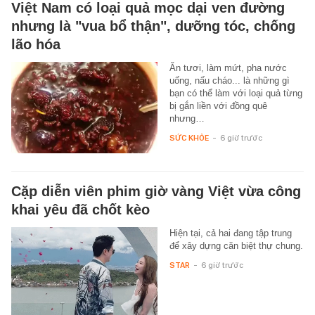
Việt Nam có loại quả mọc dại ven đường
nhưng là "vua bổ thận", dưỡng tóc, chống
lão hóa
Ăn tươi, làm mứt, pha nước
uống, nấu cháo... là những gì
bạn có thể làm với loại quả từng
bị gắn liền với đồng quê
nhưng…
SỨC KHỎE
-
6 giờ trước
Cặp diễn viên phim giờ vàng Việt vừa công
khai yêu đã chốt kèo
Hiện tại, cả hai đang tập trung
để xây dựng căn biệt thự chung.
STAR
-
6 giờ trước