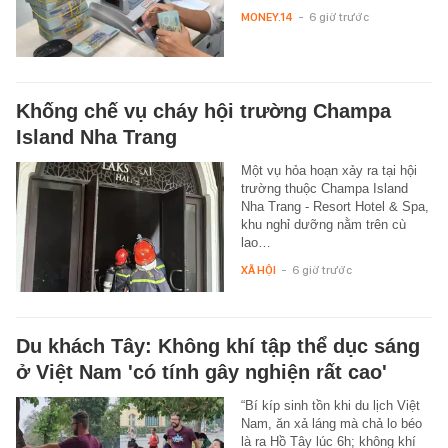
MONEY.14
-
6 giờ trước
Khống chế vụ cháy hội trường Champa
Island Nha Trang
Một vụ hỏa hoạn xảy ra tại hội
trường thuộc Champa Island
Nha Trang - Resort Hotel & Spa,
khu nghỉ dưỡng nằm trên cù
lao…
XÃ HỘI
-
6 giờ trước
Du khách Tây: Không khí tập thể dục sáng
ở Việt Nam 'có tính gây nghiện rất cao'
“Bí kíp sinh tồn khi du lịch Việt
Nam, ăn xả láng mà chả lo béo
là ra Hồ Tây lúc 6h; không khí