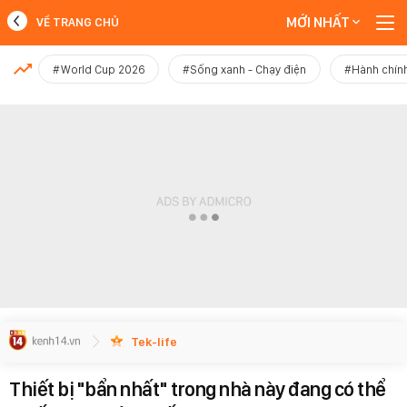
MỚI NHẤT
VỀ TRANG CHỦ
MỚI NHẤT
#World Cup 2026
#Sống xanh - Chạy điện
#Hành chính
Xem thêm
Tek-life
Thiết bị "bẩn nhất" trong nhà này đang có thể