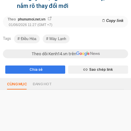
nắm rõ thay đổi mới
Theo
phunumoi.net.vn
Copy link
01/06/2026 11:27 (GMT +7)
Tags
Điều Hòa
Máy Lạnh
Theo dõi Kenh14.vn trên
Chia sẻ
Sao chép link
CÙNG MỤC
ĐANG HOT