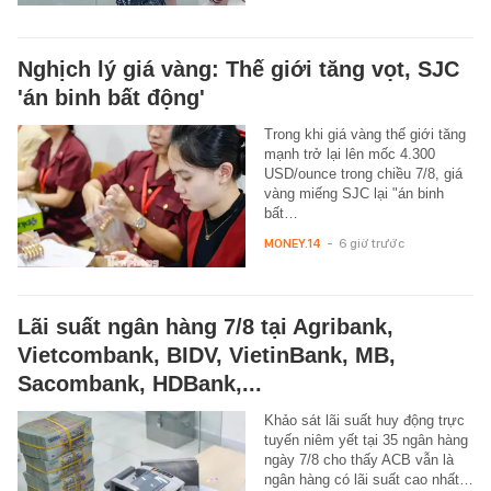
Nghịch lý giá vàng: Thế giới tăng vọt, SJC
'án binh bất động'
Trong khi giá vàng thế giới tăng
mạnh trở lại lên mốc 4.300
USD/ounce trong chiều 7/8, giá
vàng miếng SJC lại "án binh
bất…
MONEY.14
-
6 giờ trước
Lãi suất ngân hàng 7/8 tại Agribank,
Vietcombank, BIDV, VietinBank, MB,
Sacombank, HDBank,...
Khảo sát lãi suất huy động trực
tuyến niêm yết tại 35 ngân hàng
ngày 7/8 cho thấy ACB vẫn là
ngân hàng có lãi suất cao nhất…