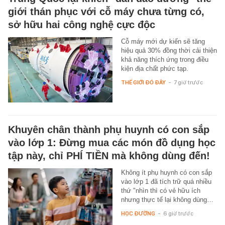
giới thán phục với cỗ máy chưa từng có,
sở hữu hai công nghệ cực độc
Cỗ máy mới dự kiến sẽ tăng
hiệu quả 30% đồng thời cải thiện
khả năng thích ứng trong điều
kiện địa chất phức tạp.
THẾ GIỚI ĐÓ ĐÂY
-
7 giờ trước
Khuyên chân thành phụ huynh có con sắp
vào lớp 1: Đừng mua các món đồ dụng học
tập này, chỉ PHÍ TIỀN mà không dùng đến!
Không ít phụ huynh có con sắp
vào lớp 1 đã tích trữ quá nhiều
thứ "nhìn thì có vẻ hữu ích
nhưng thực tế lại không dùng…
HỌC ĐƯỜNG
-
6 giờ trước