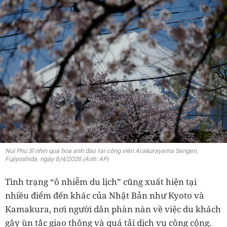
Núi Phú Sĩ nhìn qua hoa anh đào tại công viên Arakurayama Sengen,
Fujiyoshida, ngày 8/4/2026 (Ảnh: AP)
Tình trạng “ô nhiễm du lịch” cũng xuất hiện tại
nhiều điểm đến khác của Nhật Bản như Kyoto và
Kamakura, nơi người dân phàn nàn về việc du khách
gây ùn tắc giao thông và quá tải dịch vụ công cộng.