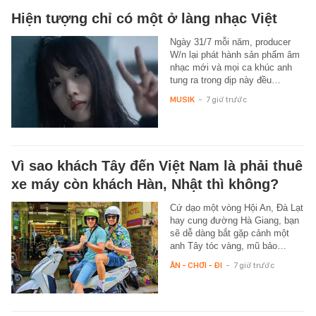
Hiện tượng chỉ có một ở làng nhạc Việt
Ngày 31/7 mỗi năm, producer
W/n lại phát hành sản phẩm âm
nhạc mới và mọi ca khúc anh
tung ra trong dịp này đều…
MUSIK
-
7 giờ trước
Vì sao khách Tây đến Việt Nam là phải thuê
xe máy còn khách Hàn, Nhật thì không?
Cứ dạo một vòng Hội An, Đà Lạt
hay cung đường Hà Giang, bạn
sẽ dễ dàng bắt gặp cảnh một
anh Tây tóc vàng, mũ bảo…
ĂN - CHƠI - ĐI
-
7 giờ trước