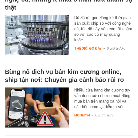
thật
Dù đã rút gọn đáng kể thời gian
sản xuất chip so với công nghệ
cũ, tốc độ này vẫn còn rất chậm
so với các cỗ máy quang
khắc…
THẾ GIỚI ĐÓ ĐÂY
-
6 giờ trước
Bùng nổ dịch vụ bán kim cương online,
ship tận nơi: Chuyên gia cảnh báo rủi ro
Nhiều cửa hàng kim cương tuy
vẫn đóng cửa nhưng hoạt động
mua bán trên mạng xã hội và
các hội nhóm lại diễn ra sôi…
MONEY.14
-
6 giờ trước