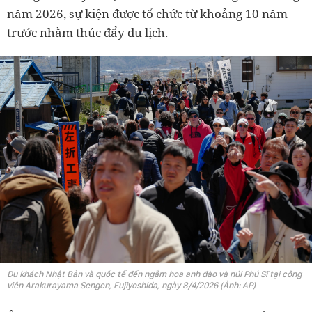
năm 2026, sự kiện được tổ chức từ khoảng 10 năm
trước nhằm thúc đẩy du lịch.
Du khách Nhật Bản và quốc tế đến ngắm hoa anh đào và núi Phú Sĩ tại công
viên Arakurayama Sengen, Fujiyoshida, ngày 8/4/2026 (Ảnh: AP)