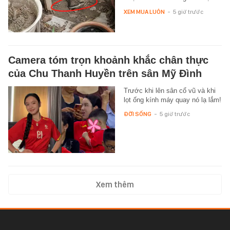
XEM MUA LUÔN
-
5 giờ trước
Camera tóm trọn khoảnh khắc chân thực
của Chu Thanh Huyền trên sân Mỹ Đình
Trước khi lên sân cổ vũ và khi
lọt ống kính máy quay nó lạ lắm!
ĐỜI SỐNG
-
5 giờ trước
Xem thêm