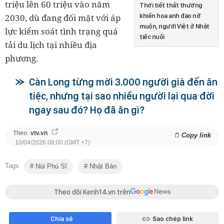
triệu lên 60 triệu vào năm
Thời tiết thất thường
2030, dù đang đối mặt với áp
khiến hoa anh đào nở
muộn, người Việt ở Nhật
lực kiểm soát tình trạng quá
tiếc nuối
tải du lịch tại nhiều địa
phương.
Càn Long từng mời 3.000 người già đến ăn
tiệc, nhưng tại sao nhiều người lại qua đời
ngay sau đó? Họ đã ăn gì?
Theo
vtv.vn
Copy link
10/04/2026 08:00 (GMT +7)
Tags
Núi Phú Sĩ
Nhật Bản
Theo dõi Kenh14.vn trên
Chia sẻ
Sao chép link