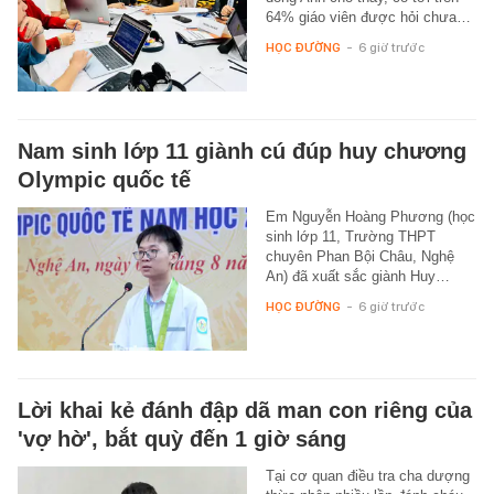
64% giáo viên được hỏi chưa…
HỌC ĐƯỜNG
-
6 giờ trước
Nam sinh lớp 11 giành cú đúp huy chương
Olympic quốc tế
Em Nguyễn Hoàng Phương (học
sinh lớp 11, Trường THPT
chuyên Phan Bội Châu, Nghệ
An) đã xuất sắc giành Huy…
HỌC ĐƯỜNG
-
6 giờ trước
Lời khai kẻ đánh đập dã man con riêng của
'vợ hờ', bắt quỳ đến 1 giờ sáng
Tại cơ quan điều tra cha dượng