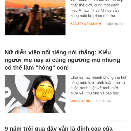
nhất thế giới, cùng một danh
hiệu Á hậu, Thảo Nhi Lê vẫn
đang nuôi lớn đam mê thời…
BEAUTY & FASHION
-
7 giờ trước
Nữ diễn viên nổi tiếng nói thẳng: Kiểu
người mẹ này ai cũng ngưỡng mộ nhưng
có thể làm "hỏng" con!
Chia sẻ này nhanh chóng thu hút
hàng triệu lượt bình luận, mở ra
cuộc tranh luận về ranh giới
giữa yêu thương và bao bọc…
HỌC ĐƯỜNG
-
7 giờ trước
9 năm trôi qua đây vẫn là đỉnh cao của