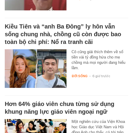
Kiều Tiên và “anh Ba Đông” ly hôn vẫn
sống chung nhà, chồng cũ còn được bao
toàn bộ chi phí: Nổ ra tranh cãi
Cô cũng giải thích thêm về số
tiền vài tỷ đồng hứa cho mẹ
chồng mà mọi người đang hiểu
lầm.
ĐỜI SỐNG
-
6 giờ trước
Hơn 64% giáo viên chưa từng sử dụng
khung năng lực giáo viên ngoại ngữ
Một nghiên cứu của Viện Khoa
học Giáo dục Việt Nam và Hội
đồng Anh cho thấy, có tới trên