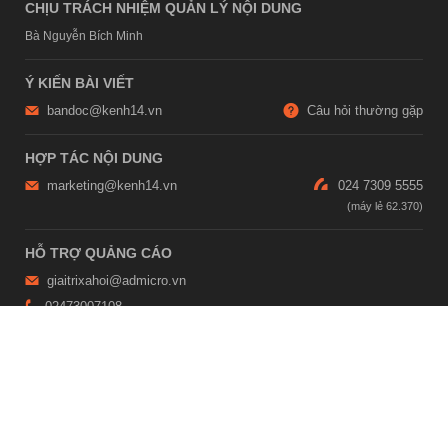
CHỊU TRÁCH NHIỆM QUẢN LÝ NỘI DUNG
Bà Nguyễn Bích Minh
Ý KIẾN BÀI VIẾT
bandoc@kenh14.vn
Câu hỏi thường gặp
HỢP TÁC NỘI DUNG
marketing@kenh14.vn
024 7309 5555
HỖ TRỢ QUẢNG CÁO
giaitrixahoi@admicro.vn
02473007108
TRỤ SỞ HÀ NỘI
Tầng 21, Tòa nhà Center Building, Hapulico Complex, Số 01, phố
Nguyễn Huy Tưởng, phường Thanh Xuân, thành phố Hà Nội
TRỤ SỞ TP.HỒ CHÍ MINH