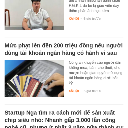
thừa nhận nhiều lần đánh cháu
P.G.K.L do bé bị giáo viên dạy
thêm phản ánh học kém.
XÃ HỘI
-
6 giờ trước
Mức phạt lên đến 200 triệu đồng nếu người
dùng tài khoản ngân hàng có hành vi sau
Công an khuyến cáo người dân
không mua, bán, cho thuê, cho
mượn hoặc giao quyền sử dụng
tài khoản ngân hàng dưới bất
kỳ…
XÃ HỘI
-
6 giờ trước
Startup Nga tìm ra cách mới để sản xuất
chip siêu nhỏ: Nhanh gấp 3.000 lần công
nghệ cũ, nhưng ít nhất 3 năm nữa thành sự