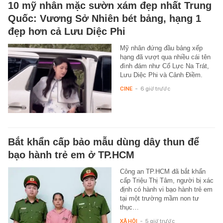
10 mỹ nhân mặc sườn xám đẹp nhất Trung
Quốc: Vương Sở Nhiên bét bảng, hạng 1
đẹp hơn cả Lưu Diệc Phi
Mỹ nhân đứng đầu bảng xếp
hạng đã vượt qua nhiều cái tên
đình đám như Cổ Lực Na Trát,
Lưu Diệc Phi và Cảnh Điềm.
CINE
-
6 giờ trước
Bắt khẩn cấp bảo mẫu dùng dây thun để
bạo hành trẻ em ở TP.HCM
Công an TP.HCM đã bắt khẩn
cấp Triệu Thị Tâm, người bị xác
định có hành vi bạo hành trẻ em
tại một trường mầm non tư
thục…
XÃ HỘI
-
5 giờ trước