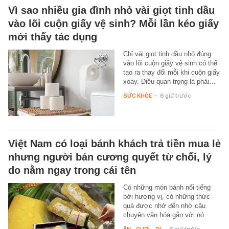
Vì sao nhiều gia đình nhỏ vài giọt tinh dầu
vào lõi cuộn giấy vệ sinh? Mỗi lần kéo giấy
mới thấy tác dụng
Chỉ vài giọt tinh dầu nhỏ đúng
vào lõi cuộn giấy vệ sinh có thể
tạo ra thay đổi mỗi khi cuộn giấy
xoay. Điều quan trọng là phải…
SỨC KHỎE
-
6 giờ trước
Việt Nam có loại bánh khách trả tiền mua lẻ
nhưng người bán cương quyết từ chối, lý
do nằm ngay trong cái tên
Có những món bánh nổi tiếng
bởi hương vị, có những thức
quà được nhớ đến nhờ câu
chuyện văn hóa gắn với nó.
ĂN - CHƠI - ĐI
-
6 giờ trước