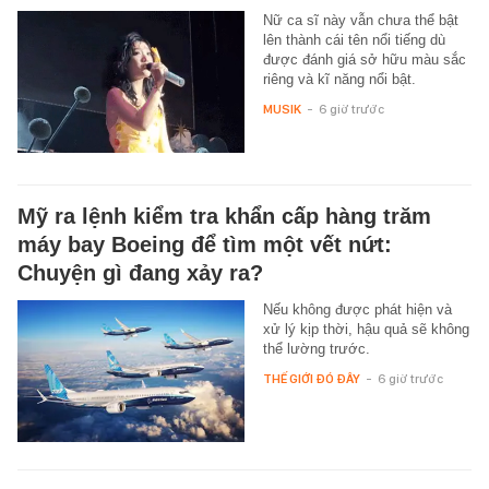
Nữ ca sĩ này vẫn chưa thể bật
lên thành cái tên nổi tiếng dù
được đánh giá sở hữu màu sắc
riêng và kĩ năng nổi bật.
MUSIK
-
6 giờ trước
Mỹ ra lệnh kiểm tra khẩn cấp hàng trăm
máy bay Boeing để tìm một vết nứt:
Chuyện gì đang xảy ra?
Nếu không được phát hiện và
xử lý kịp thời, hậu quả sẽ không
thể lường trước.
THẾ GIỚI ĐÓ ĐÂY
-
6 giờ trước