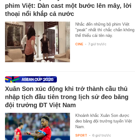
phim Việt: Dàn cast một bước lên mây, lời
thoại nổi khắp cả nước
Nhắc đến những bộ phim Việt
"peak" nhất thì chắc chắn không
thể thiếu cái tên này.
CINE
-
7 giờ trước
Xuân Son xúc động khi trở thành cầu thủ
nhập tịch đầu tiên trong lịch sử đeo băng
đội trưởng ĐT Việt Nam
Khoảnh khắc Xuân Son được
đeo băng đội trưởng tuyển Việt
Nam.
SPORT
-
6 giờ trước