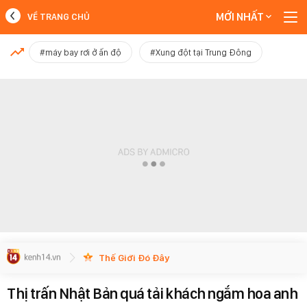
MỚI NHẤT
VỀ TRANG CHỦ
MỚI NHẤT
#máy bay rơi ở ấn độ
#Xung đột tại Trung Đông
Xem thêm
Thế Giới Đó Đây
Thị trấn Nhật Bản quá tải khách ngắm hoa anh