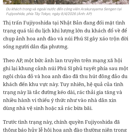
Du khách trong và ngoài nước đến công viên Arakurayama Sengen tại
Fujiyoshida, phía Tây Tokyo, ngày 8/4/2026 (Ảnh: AP)
Thị trấn Fujiyoshida tại Nhật Bản đang đối mặt tình
trạng quá tải du lịch khi lượng lớn du khách đổ về để
chụp ảnh hoa anh đào và núi Phú Sĩ gây xáo trộn đời
sống người dân địa phương.
Theo AP, một bức ảnh lan truyền trên mạng xã hội
ghi lại khung cảnh núi Phú Sĩ phủ tuyết phía sau một
ngôi chùa đỏ và hoa anh đào đã thu hút đông đảo du
khách đến khu vực này. Tuy nhiên, hệ quả của tình
trạng này là tắc đường kéo dài, rác thải gia tăng và
nhiều hành vi thiếu ý thức như vào nhà dân xin
dùng nhà vệ sinh hoặc xả rác bừa bãi.
Trước tình trạng này, chính quyền Fujiyoshida đã
thông báo hủy lễ hội hoa anh đào thường niên trong