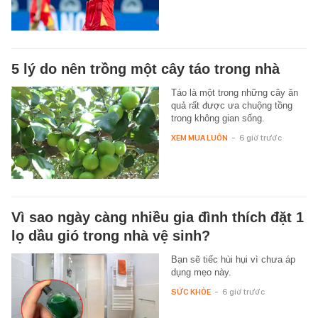
5 lý do nên trồng một cây táo trong nhà
Táo là một trong những cây ăn
quả rất được ưa chuộng tồng
trong không gian sống.
XEM MUA LUÔN
-
6 giờ trước
Vì sao ngày càng nhiều gia đình thích đặt 1
lọ dầu gió trong nhà vệ sinh?
Bạn sẽ tiếc hùi hụi vì chưa áp
dụng mẹo này.
SỨC KHỎE
-
6 giờ trước