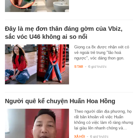
Đây là mẹ đơn thân đáng gờm của Vbiz,
sắc vóc U46 không ai so nổi
Giọng ca 8x được nhận xét có
vẻ ngoài trẻ trung "lão hoá
ngược", vóc dáng thon gọn.
STAR
-
6 giờ trước
Người quê kể chuyện Huấn Hoa Hồng
Theo người dân địa phương, họ
rất băn khoăn về việc Huấn
không có việc làm rõ ràng nhưng
lại giàu lên nhanh chóng và…
XÃ HỘI
-
6 giờ trước