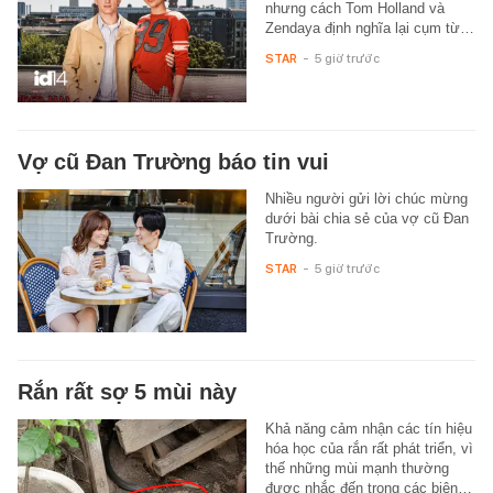
nhưng cách Tom Holland và
Zendaya định nghĩa lại cụm từ…
STAR
-
5 giờ trước
Vợ cũ Đan Trường báo tin vui
Nhiều người gửi lời chúc mừng
dưới bài chia sẻ của vợ cũ Đan
Trường.
STAR
-
5 giờ trước
Rắn rất sợ 5 mùi này
Khả năng cảm nhận các tín hiệu
hóa học của rắn rất phát triển, vì
thế những mùi mạnh thường
được nhắc đến trong các biện…