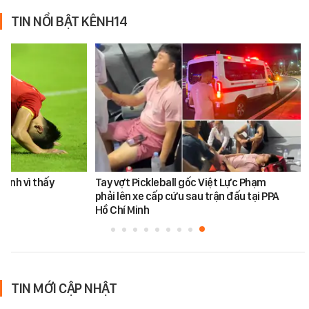
TIN NỔI BẬT KÊNH14
Đình vì thấy
Tay vợt Pickleball gốc Việt Lực Phạm
phải lên xe cấp cứu sau trận đấu tại PPA
Hồ Chí Minh
TIN MỚI CẬP NHẬT