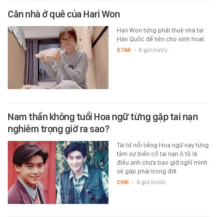
Căn nhà ở quê của Hari Won
Hari Won từng phải thuê nhà tại
Hàn Quốc để tiện cho sinh hoạt.
STAR
-
6 giờ trước
Nam thần không tuổi Hoa ngữ từng gặp tai nạn
nghiêm trọng giờ ra sao?
Tài tử nổi tiếng Hoa ngữ này từng
tâm sự biến cố tai nạn ô tô là
điều anh chưa bao giờ nghĩ mình
sẽ gặp phải trong đời.
CINE
-
6 giờ trước