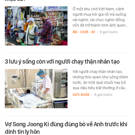
Ở một khu chợ Việt Nam, cảnh
người mua hỏi giá rồi trả xuống
vài nghìn, vài chục nghìn đồng
vốn đã trở thành hình ảnh quen…
ĂN - CHƠI - ĐI
-
6 giờ trước
3 lưu ý sống còn với người chạy thận nhân tạo
Với người chạy thận nhân tạo,
những thói quen như uống thêm
nước, ăn một quả chuối hay bỏ
qua dấu hiệu bất thường ở cầu…
SỨC KHỎE
-
6 giờ trước
Vợ Song Joong Ki đùng đùng bỏ về Anh trước khi
dính tin ly hôn