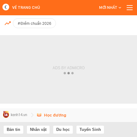
VỀ TRANG CHỦ
MỚI NHẤT
MỚI NHẤT
#Điểm chuẩn 2026
Xem thêm
Học đường
Bản tin
Nhân vật
Du học
Tuyển Sinh