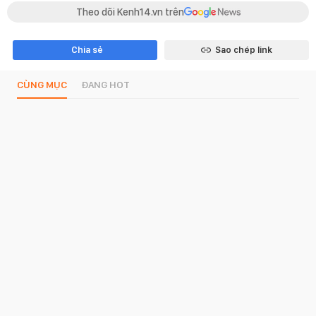
Theo dõi Kenh14.vn trên
Chia sẻ
Sao chép link
CÙNG MỤC
ĐANG HOT