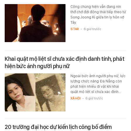
Công chúng hiện vẫn đang nín
thở chờ đợi động thái tiếp theo từ
Song Joong Ki giữa tin ly hôn vợ
Tây.
STAR
-
6 giờ trước
Khai quật mộ liệt sĩ chưa xác định danh tính, phát
hiện bức ảnh người phụ nữ
Ngoài bức ảnh người phụ nữ, lực
lượng chức năng Đà Nẵng còn
phát hiện nhiều di vật khi khai
quật mộ liệt sĩ chưa xác định…
XÃ HỘI
-
6 giờ trước
20 trường đại học dự kiến lịch công bố điểm