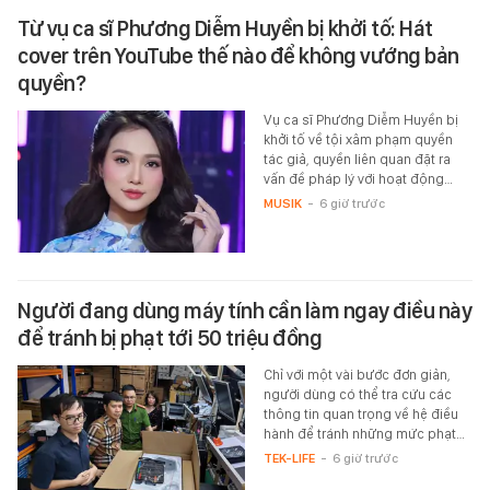
Từ vụ ca sĩ Phương Diễm Huyền bị khởi tố: Hát
cover trên YouTube thế nào để không vướng bản
quyền?
Vụ ca sĩ Phương Diễm Huyền bị
khởi tố về tội xâm phạm quyền
tác giả, quyền liên quan đặt ra
vấn đề pháp lý với hoạt động…
MUSIK
-
6 giờ trước
Người đang dùng máy tính cần làm ngay điều này
để tránh bị phạt tới 50 triệu đồng
Chỉ với một vài bước đơn giản,
người dùng có thể tra cứu các
thông tin quan trọng về hệ điều
hành để tránh những mức phạt…
TEK-LIFE
-
6 giờ trước