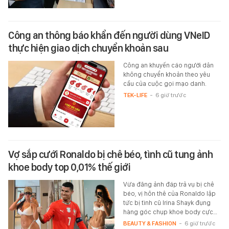
Công an thông báo khẩn đến người dùng VNeID
thực hiện giao dịch chuyển khoản sau
Công an khuyến cáo người dân
không chuyển khoản theo yêu
cầu của cuộc gọi mạo danh.
TEK-LIFE
-
6 giờ trước
Vợ sắp cưới Ronaldo bị chê béo, tình cũ tung ảnh
khoe body top 0,01% thế giới
Vừa đăng ảnh đáp trả vụ bị chê
béo, vị hôn thê của Ronaldo lập
tức bị tình cũ Irina Shayk đụng
hàng góc chụp khoe body cực…
BEAUTY & FASHION
-
6 giờ trước