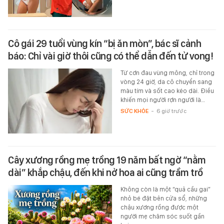
Cô gái 29 tuổi vùng kín “bị ăn mòn”, bác sĩ cảnh
báo: Chỉ vài giờ thôi cũng có thể dẫn đến tử vong!
Từ cơn đau vùng mông, chỉ trong
vòng 24 giờ, da cô chuyển sang
màu tím và sốt cao kéo dài. Điều
khiến mọi người rợn người là…
SỨC KHỎE
-
6 giờ trước
Cây xương rồng mẹ trồng 19 năm bất ngờ “nằm
dài” khắp chậu, đến khi nở hoa ai cũng trầm trồ
Không còn là một “quả cầu gai”
nhỏ bé đặt bên cửa sổ, những
chậu xương rồng được một
người mẹ chăm sóc suốt gần