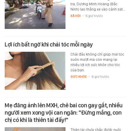
tra, Dương Minh Hoàng (Bắc
Ninh) lao thẳng xe vào cảnh sát…
XÃ HỘI
-
6 giờ trước
Lợi ích bất ngờ khi chải tóc mỗi ngày
Chải đầu không chỉ giúp mái tóc
suôn mượt mà còn mang lại
nhiều lợi ích sức khỏe cho tóc
của bạn.
SỨC KHỎE
-
6 giờ trước
Mẹ đăng ảnh lên MXH, chê bai con gay gắt, nhiều
người xem xong vội can ngăn: "Đừng mắng, con
chị có khi là thiên tài đấy!"
Thiên tài chưa chắc được nuôi