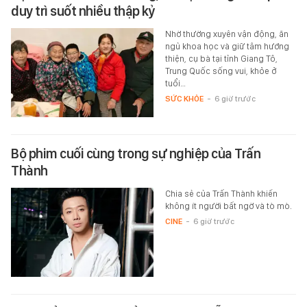
duy trì suốt nhiều thập kỷ
Nhờ thường xuyên vận động, ăn
ngủ khoa học và giữ tâm hướng
thiện, cụ bà tại tỉnh Giang Tô,
Trung Quốc sống vui, khỏe ở
tuổi…
SỨC KHỎE
-
6 giờ trước
Bộ phim cuối cùng trong sự nghiệp của Trấn
Thành
Chia sẻ của Trấn Thành khiến
không ít người bất ngờ và tò mò.
CINE
-
6 giờ trước