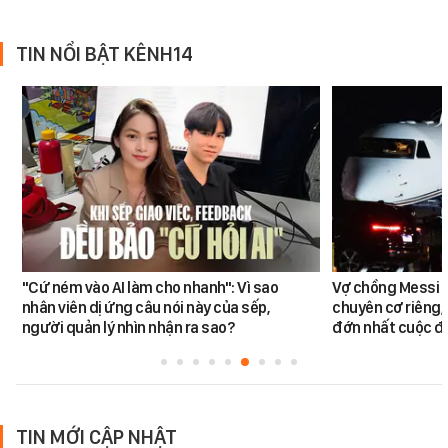
TIN NỔI BẬT KÊNH14
"Cứ ném vào AI làm cho nhanh": Vì sao
Vợ chồng Messi đ
nhân viên dị ứng câu nói này của sếp,
chuyên cơ riêng,
người quản lý nhìn nhận ra sao?
đớn nhất cuộc đờ
TIN MỚI CẬP NHẬT