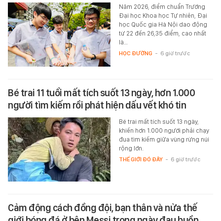
Năm 2026, điểm chuẩn Trường
Đại học Khoa học Tự nhiên, Đại
học Quốc gia Hà Nội dao động
từ 22 đến 26,35 điểm, cao nhất
là…
HỌC ĐƯỜNG
-
6 giờ trước
Bé trai 11 tuổi mất tích suốt 13 ngày, hơn 1.000
người tìm kiếm rồi phát hiện dấu vết khó tin
Bé trai mất tích suốt 13 ngày,
khiến hơn 1.000 người phải chạy
đua tìm kiếm giữa vùng rừng núi
rộng lớn.
THẾ GIỚI ĐÓ ĐÂY
-
6 giờ trước
Cảm động cách đồng đội, bạn thân và nửa thế
giới bóng đá ở bên Messi trong ngày đau buồn