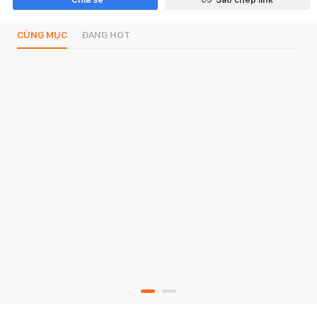
CÙNG MỤC
ĐANG HOT