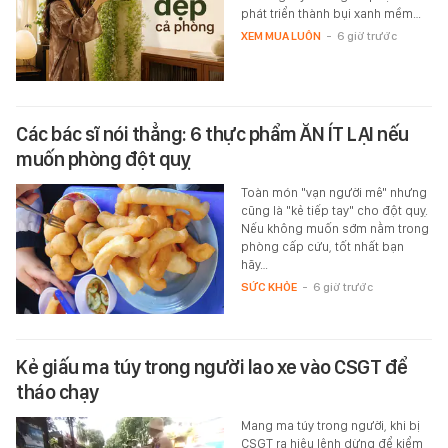
phát triển thành bụi xanh mềm…
XEM MUA LUÔN
-
6 giờ trước
Các bác sĩ nói thẳng: 6 thực phẩm ĂN ÍT LẠI nếu
muốn phòng đột quỵ
Toàn món "vạn người mê" nhưng
cũng là "kẻ tiếp tay" cho đột quỵ.
Nếu không muốn sớm nằm trong
phòng cấp cứu, tốt nhất bạn
hãy…
SỨC KHỎE
-
6 giờ trước
Kẻ giấu ma túy trong người lao xe vào CSGT để
tháo chạy
Mang ma túy trong người, khi bị
CSGT ra hiệu lệnh dừng để kiểm