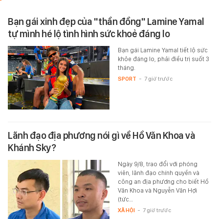
Bạn gái xinh đẹp của "thần đồng" Lamine Yamal
tự mình hé lộ tình hình sức khoẻ đáng lo
Bạn gái Lamine Yamal tiết lộ sức
khỏe đáng lo, phải điều trị suốt 3
tháng.
SPORT
-
7 giờ trước
Lãnh đạo địa phương nói gì về Hồ Văn Khoa và
Khánh Sky?
Ngày 9/8, trao đổi với phóng
viên, lãnh đạo chính quyền và
công an địa phương cho biết Hồ
Văn Khoa và Nguyễn Văn Hợi
(tức…
XÃ HỘI
-
7 giờ trước