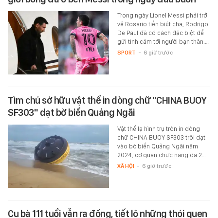
Trong ngày Lionel Messi phải trở
về Rosario tiễn biệt cha, Rodrigo
De Paul đã có cách đặc biệt để
gửi tình cảm tới người bạn thân.…
SPORT
-
6 giờ trước
Tìm chủ sở hữu vật thể in dòng chữ "CHINA BUOY
SF303" dạt bờ biển Quảng Ngãi
Vật thể lạ hình trụ tròn in dòng
chữ CHINA BUOY SF303 trôi dạt
vào bờ biển Quảng Ngãi năm
2024, cơ quan chức năng đã 2…
XÃ HỘI
-
6 giờ trước
Cụ bà 111 tuổi vẫn ra đồng, tiết lộ những thói quen