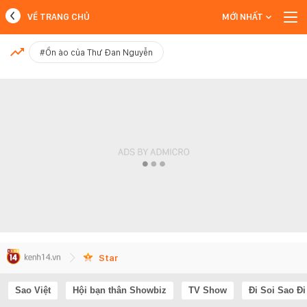
VỀ TRANG CHỦ
MỚI NHẤT
MỚI NHẤT
#Ồn ào của Thư Đan Nguyễn
Xem thêm
Star
Sao Việt
Hội bạn thân Showbiz
TV Show
Đi Soi Sao Đi