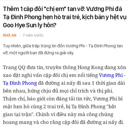
Thêm 1 căp đôi "chị em" tan vỡ: Vương Phi đá
Tạ Đình Phong hẹn hò trai trẻ, kịch bản y hệt vụ
Goo Hye Sun ly hôn?
NHÃ AN
7 năm trước
Tuy nhiên, giữa trập trùng tin đồn Vương Phi - Tạ Đình Phong tan
vỡ, một người bạn đã đứng ra giải vây.
Trang QQ đưa tin, truyền thông Hong Kong đang xôn
xao đặt nghi vấn cặp đôi chị em nổi tiếng
Vương Phi
-
Tạ Đình Phong
đã đường ai nấy đi sau 1 thời gian dài
bên nhau, hứng chịu đủ mọi chỉ trích và thị phi.
Thậm chí, báo giới còn đăng tải tin tức, Vương Phi bí
mật hẹn hò cùng 2 trai trẻ, bị Tạ Đình Phong "bắt
gian tại trận". Chính vì điều này mà công chúng
hoang mang và cho rằng cặp đôi đã đường ai nấy đi.