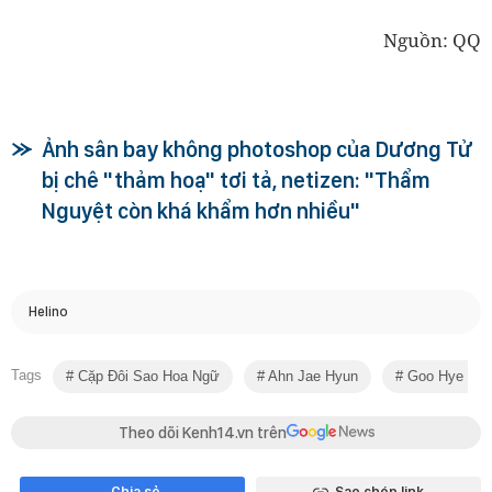
Nguồn: QQ
Ảnh sân bay không photoshop của Dương Tử
bị chê "thảm hoạ" tơi tả, netizen: "Thẩm
Nguyệt còn khá khẩm hơn nhiều"
Helino
Tags
Cặp Đôi Sao Hoa Ngữ
Ahn Jae Hyun
Goo Hye Su
Theo dõi Kenh14.vn trên
Chia sẻ
Sao chép link