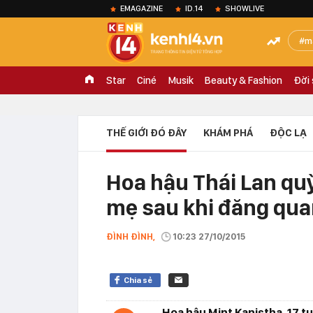
EMAGAZINE
ID.14
SHOWLIVE
m
Star
Ciné
Musik
Beauty & Fashion
Đời
THẾ GIỚI ĐÓ ĐÂY
KHÁM PHÁ
ĐỘC LẠ
Hoa hậu Thái Lan quỳ
mẹ sau khi đăng qu
ĐÌNH ĐÌNH,
10:23 27/10/2015
Chia sẻ
Hoa hậu Mint Kanistha, 17 tu