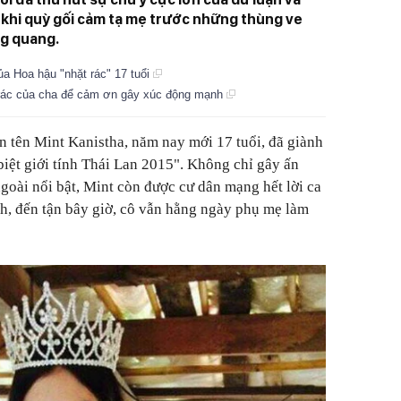
 khi quỳ gối cảm tạ mẹ trước những thùng ve
ng quang.
ủa Hoa hậu "nhặt rác" 17 tuổi
 rác của cha để cảm ơn gây xúc động mạnh
an tên Mint Kanistha, năm nay mới 17 tuổi, đã giành
iệt giới tính Thái Lan 2015". Không chỉ gây ấn
goài nổi bật, Mint còn được cư dân mạng hết lời ca
nh, đến tận bây giờ, cô vẫn hằng ngày phụ mẹ làm