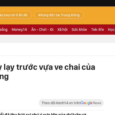
áy bay rơi ở ấn độ
Xung đột tại Trung Đông
 sống
Money.14
Ăn - Chơi - Đi
Xã hội
Sức khỏe
Tek-life
Học
 lạy trước vựa ve chai của
ang
Theo dõi Kenh14.vn trên
ổi đã thu hút sự chú ý cực lớn của dư luận và