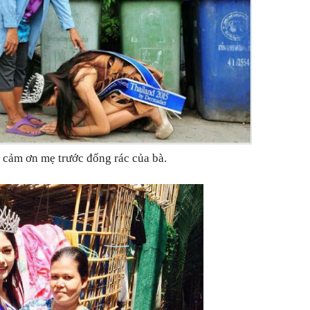
 cảm ơn mẹ trước đống rác của bà.