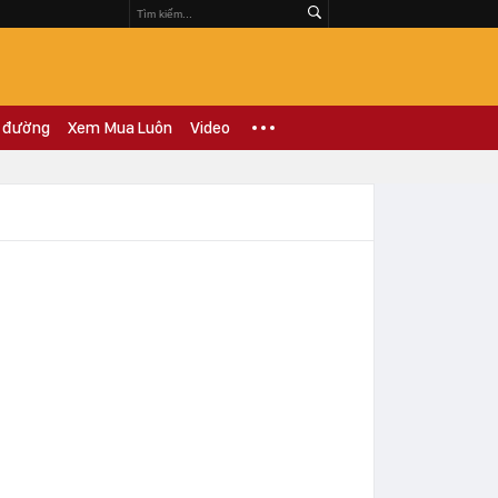
 đường
Xem Mua Luôn
Video