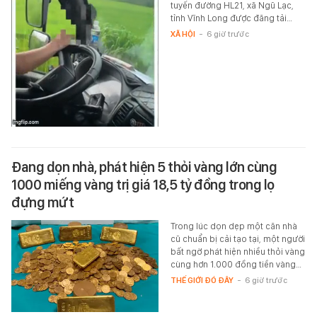
tuyến đường HL21, xã Ngũ Lạc,
tỉnh Vĩnh Long được đăng tải…
XÃ HỘI
-
6 giờ trước
Đang dọn nhà, phát hiện 5 thỏi vàng lớn cùng
1000 miếng vàng trị giá 18,5 tỷ đồng trong lọ
đựng mứt
Trong lúc dọn dẹp một căn nhà
cũ chuẩn bị cải tạo tại, một người
bất ngờ phát hiện nhiều thỏi vàng
cùng hơn 1.000 đồng tiền vàng…
THẾ GIỚI ĐÓ ĐÂY
-
6 giờ trước