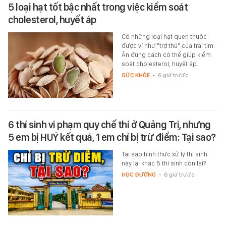
5 loại hạt tốt bậc nhất trong việc kiểm soát
cholesterol, huyết áp
Có những loại hạt quen thuộc
được ví như "trợ thủ" của trái tim.
Ăn đúng cách có thể giúp kiểm
soát cholesterol, huyết áp.
SỨC KHỎE
-
6 giờ trước
6 thí sinh vi phạm quy chế thi ở Quảng Trị, nhưng
5 em bị HUỶ kết quả, 1 em chỉ bị trừ điểm: Tại sao?
Tại sao hình thức xử lý thí sinh
này lại khác 5 thí sinh còn lại?
HỌC ĐƯỜNG
-
6 giờ trước