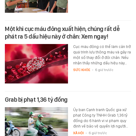
Một khi cục máu đông xuất hiện, chúng rất dễ
phát ra 5 dấu hiệu này ở chân: Xem ngay!
Cục máu đông có thể làm cản trở
quá trình lưu thông máu và gây ra
một số thay đổi ở đôi chân. Nếu
nhận thấy những dấu hiệu này…
SỨC KHỎE
-
6 giờ trước
Grab bị phạt 1,36 tỷ đồng
Ủy ban Cạnh tranh Quốc gia xử
phạt Công ty TNHH Grab 1,36 tỷ
đồng do 6 hành vi vi phạm quy
định về bảo vệ quyền lợi người…
XÃ HỘI
-
6 giờ trước