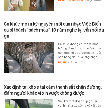
BEAUTY & FASHION
-
6 giờ trước
Ca khúc mở ra kỷ nguyên mới của nhạc Việt: Biến
ca sĩ thành “sách mẫu”, 10 năm nghe lại vẫn nổi da
gà
Ca khúc không chỉ mở ra một
hướng đi mới cho nhạc Việt mà
còn đưa nữ ca sĩ trở thành ngôi
sao hàng đầu của làng nhạc.
MUSIK
-
6 giờ trước
Xác định tài xế xe tải cầm thanh sắt chặn đường,
đấm người khác vì xin vượt không được
Sau khi một đoạn clip ghi lại
cảnh hai lái xe xảy ra xô xát trên