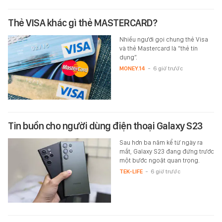
Thẻ VISA khác gì thẻ MASTERCARD?
Nhiều người gọi chung thẻ Visa
và thẻ Mastercard là “thẻ tín
dụng”.
MONEY.14
-
6 giờ trước
Tin buồn cho người dùng điện thoại Galaxy S23
Sau hơn ba năm kể từ ngày ra
mắt, Galaxy S23 đang đứng trước
một bước ngoặt quan trọng.
TEK-LIFE
-
6 giờ trước