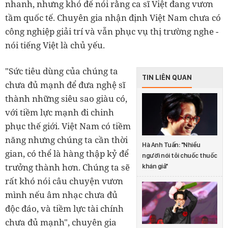
nhanh, nhưng khó để nói rằng ca sĩ Việt đang vươn
tầm quốc tế. Chuyên gia nhận định Việt Nam chưa có
công nghiệp giải trí và vẫn phục vụ thị trường nghe -
nói tiếng Việt là chủ yếu.
"Sức tiêu dùng của chúng ta
TIN LIÊN QUAN
chưa đủ mạnh để đưa nghệ sĩ
thành những siêu sao giàu có,
với tiềm lực mạnh đi chinh
phục thế giới. Việt Nam có tiềm
năng nhưng chúng ta cần thời
Hà Anh Tuấn: "Nhiều
gian, có thể là hàng thập kỷ để
người nói tôi chuốc thuốc
trưởng thành hơn. Chúng ta sẽ
khán giả"
rất khó nói câu chuyện vươn
mình nếu âm nhạc chưa đủ
độc đáo, và tiềm lực tài chính
chưa đủ mạnh", chuyên gia