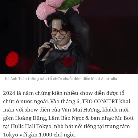
Hà Anh Tuấn thông báo tổ chức chuỗi đêm diễn lớn ở Australia.
2024 là năm chứng kiến nhiều show diễn được tổ
chức ở nước ngoài. Vào tháng 6, TKO CONCERT khai
màn với show diễn của Văn Mai Hương, khách mời
gồm Hoàng Dũng, Lâm Bảo Ngọc & ban nhạc Mr Bott
tại Hulic Hall Tokyo, nhà hát nổi tiếng tại trung tâm
Tokyo với gần 1.000 chỗ ngồi.