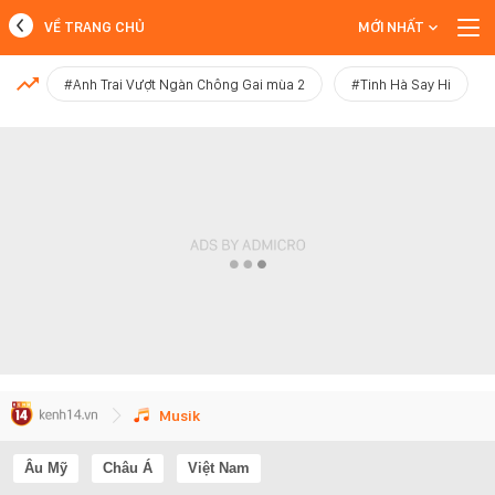
VỀ TRANG CHỦ
MỚI NHẤT
MỚI NHẤT
#Anh Trai Vượt Ngàn Chông Gai mùa 2
#Tinh Hà Say Hi
Xem thêm
Musik
Âu Mỹ
Châu Á
Việt Nam