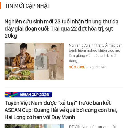
TIN MỚI CẬP NHẬT
Nghiên cứu sinh mới 23 tuổi nhận tin ung thư dạ
dày giai đoạn cuối: Trải qua 22 đợt hóa trị, sụt
20kg
Nghiên cứu sinh trẻ tuổi mắc căn
bệnh hiểm nghèo khiến ước mơ
làm giảng viên của anh bị dở
dang.
SỨC KHỎE
-
7 giờ trước
Tuyển Việt Nam được "xả trại" trước bán kết
ASEAN Cup: Quang Hải về quê bơi cùng con trai,
Hai Long có hẹn với Duy Mạnh
ĐT Việt Nam có trọn vẹn một