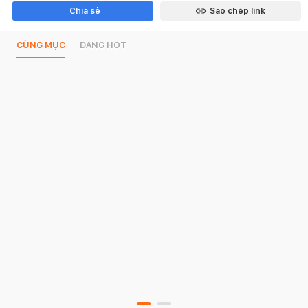
Chia sẻ
Sao chép link
CÙNG MỤC
ĐANG HOT