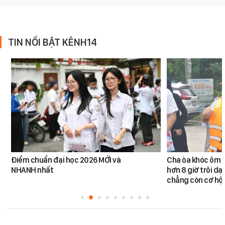
TIN NỔI BẬT KÊNH14
Điểm chuẩn đại học 2026 MỚI và
Cha òa khóc ôm c
NHANH nhất
hơn 8 giờ trôi dạt
chẳng còn cơ hội