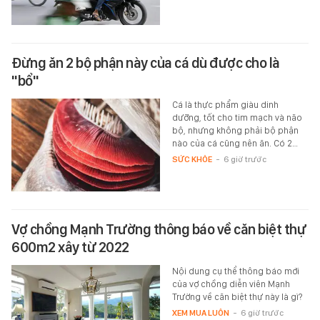
Đừng ăn 2 bộ phận này của cá dù được cho là
"bổ"
Cá là thực phẩm giàu dinh
dưỡng, tốt cho tim mạch và não
bộ, nhưng không phải bộ phận
nào của cá cũng nên ăn. Có 2…
SỨC KHỎE
-
6 giờ trước
Vợ chồng Mạnh Trường thông báo về căn biệt thự
600m2 xây từ 2022
Nội dung cụ thể thông báo mới
của vợ chồng diễn viên Mạnh
Trường về căn biệt thự này là gì?
XEM MUA LUÔN
-
6 giờ trước