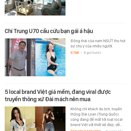
Chí Trung U70 cầu cứu bạn gái á hậu
Động thái của nam NSƯT thu hút
sự chú ý của nhiều người.
STAR
-
6 giờ trước
5 local brand Việt giá mềm, đang viral được
truyền thông xứ Đài mách nên mua
Không chỉ khách du lịch, truyền
thông Đài Loan (Trung Quốc)
cũng đang để mắt tới loạt local
brand Việt với thiết kế đẹp, dễ…