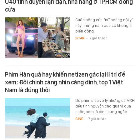
U40 tình duyên lận đận, nhà hàng ở TP.HCM đóng
cửa
Cuộc sống của "nữ hoàng nội y"
này những năm qua có không ít
biến động.
STAR
-
7 giờ trước
Phim Hàn quá hay khiến netizen gác lại lí trí để
xem: Đôi chính càng nhìn càng dính, top 1 Việt
Nam là đúng thôi
Dù phim siêu vô lý nhưng cả MXH
đều tình nguyện cho qua vì quá
cuốn, xem là dính cứng ngắc.
CINE
-
7 giờ trước