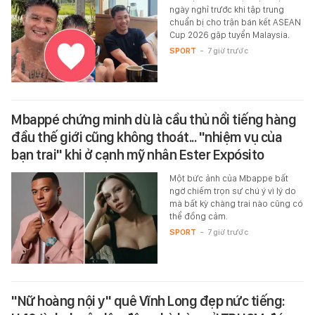
ngày nghỉ trước khi tập trung
chuẩn bị cho trận bán kết ASEAN
Cup 2026 gặp tuyển Malaysia.
SPORT
-
7 giờ trước
Mbappé chứng minh dù là cầu thủ nổi tiếng hàng
đầu thế giới cũng không thoát... "nhiệm vụ của
bạn trai" khi ở cạnh mỹ nhân Ester Expósito
Một bức ảnh của Mbappe bất
ngờ chiếm trọn sự chú ý vì lý do
mà bất kỳ chàng trai nào cũng có
thể đồng cảm.
SPORT
-
7 giờ trước
"Nữ hoàng nội y" quê Vĩnh Long đẹp nức tiếng: