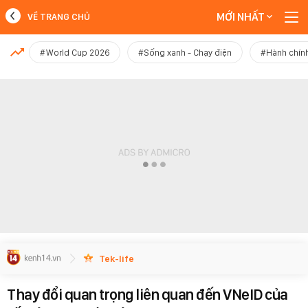
MỚI NHẤT
VỀ TRANG CHỦ
MỚI NHẤT
#World Cup 2026
#Sống xanh - Chạy điện
#Hành chính
Xem thêm
Tek-life
Thay đổi quan trọng liên quan đến VNeID của