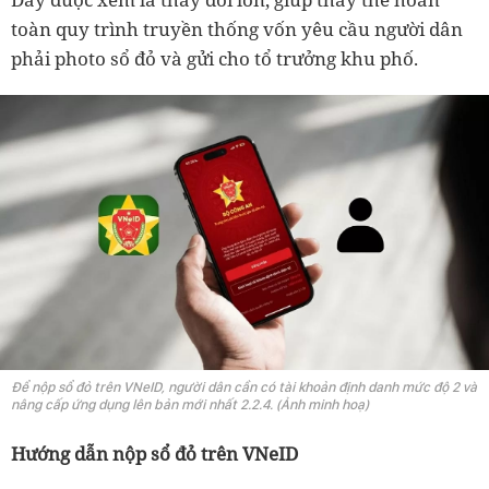
toàn quy trình truyền thống vốn yêu cầu người dân
phải photo sổ đỏ và gửi cho tổ trưởng khu phố.
Để nộp sổ đỏ trên VNeID, người dân cần có tài khoản định danh mức độ 2 và
nâng cấp ứng dụng lên bản mới nhất 2.2.4. (Ảnh minh hoạ)
Hướng dẫn nộp sổ đỏ trên VNeID