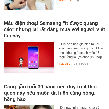
MONEY.14
-
7 giờ trước
Mẫu điện thoại Samsung "ít được quảng
cáo" nhưng lại rất đáng mua với người Việt
lúc này
Giữa cơn bão giá hiện tại, sự
xuất hiện của Galaxy S25 FE ở
phân khúc giá quanh mốc 13
triệu đồng là lựa chọn phù hợp.
TEK-LIFE
-
7 giờ trước
Càng gần tuổi 30 càng nên duy trì 4 thói
quen này nếu muốn da luôn căng bóng,
hồng hào
Hôm nay mình muốn chia sẻ