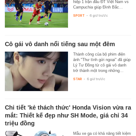
hiệp 1 trận đấu ĐT Việt Nam vs
Campuchia giúp Đình Bắc…
SPORT
-
6 giờ trước
Cô gái vô danh nổi tiếng sau một đêm
Thành công của bộ phim điện
ảnh "Thư tình gửi ngoại" đã giúp
Lý Tư Đồng từ cô gái vô danh
trở thành một trong những…
STAR
-
6 giờ trước
Chi tiết 'kẻ thách thức' Honda Vision vừa ra
mắt: Thiết kế đẹp như SH Mode, giá chỉ 34
triệu đồng
Mẫu xe ga có khả năng tiết kiệm