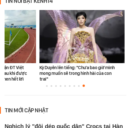
TIN NỔI BẬT KÊNH14
 trận ĐT Việt
Kỳ Duyên lên tiếng: "Chưa bao giờ mình
 sau khi được
mong muốn sẽ trong hình hài của con
khen hết lời
trai"
TIN MỚI CẬP NHẬT
Nghịch lý "đôi dép quốc dân" Crocs tại Hàn