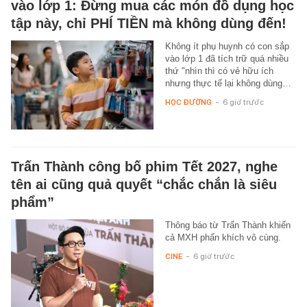
vào lớp 1: Đừng mua các món đồ dụng học
tập này, chỉ PHÍ TIỀN mà không dùng đến!
Không ít phụ huynh có con sắp
vào lớp 1 đã tích trữ quá nhiều
thứ "nhìn thì có vẻ hữu ích
nhưng thực tế lại không dùng…
HỌC ĐƯỜNG
-
6 giờ trước
Trấn Thành công bố phim Tết 2027, nghe
tên ai cũng quả quyết “chắc chắn là siêu
phẩm”
Thông báo từ Trấn Thành khiến
cả MXH phấn khích vô cùng.
CINE
-
6 giờ trước