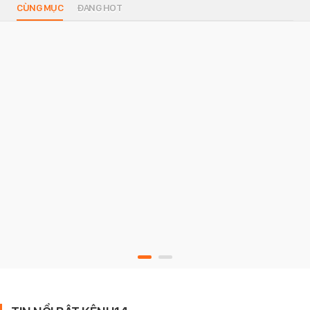
CÙNG MỤC
ĐANG HOT