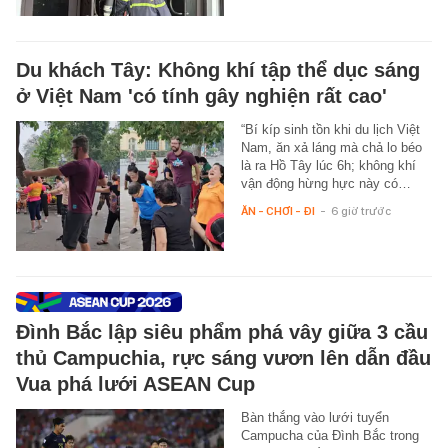
Du khách Tây: Không khí tập thể dục sáng
ở Việt Nam 'có tính gây nghiện rất cao'
“Bí kíp sinh tồn khi du lịch Việt
Nam, ăn xả láng mà chả lo béo
là ra Hồ Tây lúc 6h; không khí
vận động hừng hực này có…
ĂN - CHƠI - ĐI
-
6 giờ trước
Đình Bắc lập siêu phẩm phá vây giữa 3 cầu
thủ Campuchia, rực sáng vươn lên dẫn đầu
Vua phá lưới ASEAN Cup
Bàn thắng vào lưới tuyển
Campucha của Đình Bắc trong