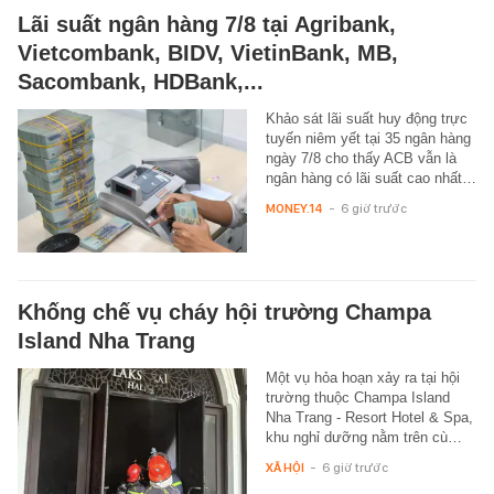
Lãi suất ngân hàng 7/8 tại Agribank,
Vietcombank, BIDV, VietinBank, MB,
Sacombank, HDBank,...
Khảo sát lãi suất huy động trực
tuyến niêm yết tại 35 ngân hàng
ngày 7/8 cho thấy ACB vẫn là
ngân hàng có lãi suất cao nhất…
MONEY.14
-
6 giờ trước
Khống chế vụ cháy hội trường Champa
Island Nha Trang
Một vụ hỏa hoạn xảy ra tại hội
trường thuộc Champa Island
Nha Trang - Resort Hotel & Spa,
khu nghỉ dưỡng nằm trên cù…
XÃ HỘI
-
6 giờ trước