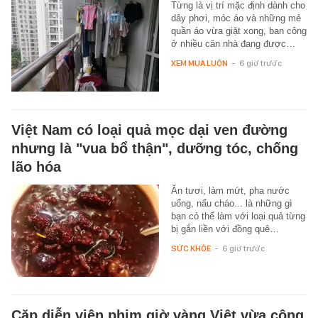
Từng là vị trí mặc định dành cho
dây phơi, móc áo và những mẻ
quần áo vừa giặt xong, ban công
ở nhiều căn nhà đang được…
XEM MUA LUÔN
-
6 giờ trước
Việt Nam có loại quả mọc dại ven đường
nhưng là "vua bổ thận", dưỡng tóc, chống
lão hóa
Ăn tươi, làm mứt, pha nước
uống, nấu cháo... là những gì
bạn có thể làm với loại quả từng
bị gắn liền với đồng quê…
SỨC KHỎE
-
6 giờ trước
Cặp diễn viên phim giờ vàng Việt vừa công