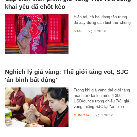
khai yêu đã chốt kèo
Hiện tại, cả hai đang tập trung
để xây dựng căn biệt thự chung.
STAR
-
6 giờ trước
Nghịch lý giá vàng: Thế giới tăng vọt, SJC
'án binh bất động'
Trong khi giá vàng thế giới tăng
mạnh trở lại lên mốc 4.300
USD/ounce trong chiều 7/8, giá
vàng miếng SJC lại "án binh…
MONEY.14
-
6 giờ trước