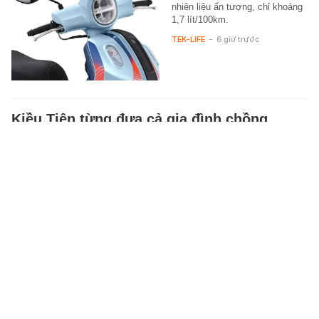
nhiên liệu ấn tượng, chỉ khoảng
1,7 lít/100km.
TEK-LIFE
-
6 giờ trước
Kiều Tiên từng đưa cả gia đình chồng
thành hiện tượng mạng, giàu cỡ nào trước
khi ly hôn?
Không chỉ Kiều Tiên, chồng, mẹ
chồng và nhiều thành viên trong
gia đình chồng cũng từng trở
thành những gương mặt quen…
ĐỜI SỐNG
-
5 giờ trước
Nam nghệ sĩ Việt rao bán biệt thự 400 tỷ ở