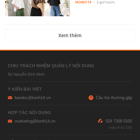
MONEY.14
-
2 giờ trước
Xem thêm
CHỊU TRÁCH NHIỆM QUẢN LÝ NỘI DUNG
Bà Nguyễn Bích Minh
Ý KIẾN BÀI VIẾT
bandoc@kenh14.vn
Câu hỏi thường gặp
HỢP TÁC NỘI DUNG
marketing@kenh14.vn
024 7309 5555