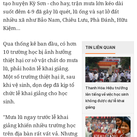
tạo huyện Kỳ Sơn - cho hay, trận mưa lớn kéo dài
suốt đêm 4-9 đã gây lũ quét, lũ ống và sạt lở đất
nhiều xã như Bảo Nam, Chiêu Lưu, Phà Đánh, Hữu
Kiệm…
Qua thống kê ban đầu, có hơn
TIN LIÊN QUAN
10 trường học bị ảnh hưởng
thiệt hại cơ sở vật chất do mưa
lũ, phải hoãn lễ khai giảng.
Một số trường thiệt hại ít, sau
khi vệ sinh, dọn dẹp đã kịp tổ
Thanh Hóa: Hiệu trưởng
chức lễ khai giảng cho học
lên tiếng về việc học sinh
sinh.
không được dự lễ khai
giảng
"Mưa lũ ngay trước lễ khai
giảng khiến nhiều trường học
trên địa bàn rất vất vả. Nhưng