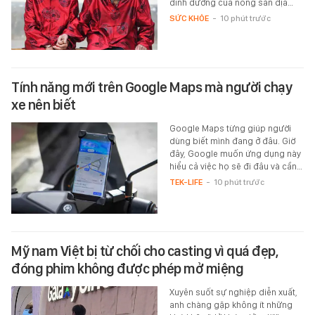
dinh dưỡng của nông sản địa…
SỨC KHỎE
-
10 phút trước
Tính năng mới trên Google Maps mà người chạy
xe nên biết
Google Maps từng giúp người
dùng biết mình đang ở đâu. Giờ
đây, Google muốn ứng dụng này
hiểu cả việc họ sẽ đi đâu và cần…
TEK-LIFE
-
10 phút trước
Mỹ nam Việt bị từ chối cho casting vì quá đẹp,
đóng phim không được phép mở miệng
Xuyên suốt sự nghiệp diễn xuất,
anh chàng gặp không ít những