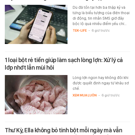
Dù đã tồn tại hơn ba thập kỷ và
từng là biểu tượng của điện thoại
di động, tin nhắn SMS giờ đây
bộc lộ quá nhiều điểm yếu chí…
TEK-LIFE
-
6 giờ trước
1 loại bột rẻ tiền giúp làm sạch lòng lợn: Xử lý cả
lớp nhớt lẫn mùi hôi
Lòng lợn ngon hay không đôi khi
được quyết định ngay từ khâu sơ
chế.
XEM MUA LUÔN
-
6 giờ trước
Thư Kỳ, Ella không bỏ tinh bột mỗi ngày mà vẫn