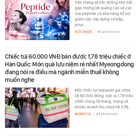
Trên mạng xã hội, không khó bắt
gặp những lời quảng cáo về các
loại peptide có khả năng hỗ trợ
giảm cân, xây dựng cơ bắp,
phục…
SỨC KHỎE
-
40 phút trước
Chiếc túi 60.000 VNĐ bán được 1,78 triệu chiếc ở
Hàn Quốc: Món quà lưu niệm rẻ nhất Myeongdong
đang nói ra điều mà ngành miễn thuế không
muốn nghe
Một chiếc túi tarpaulin giá chưa
tới 60.000 đồng, bán ra 1,78 triệu
chiếc trong 18 tháng, mang về
khoản doanh thu chưa tới 0,1%…
MONEY.14
-
43 phút trước