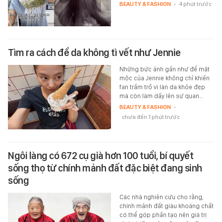
BEAUTY & FASHION
-
4 phút trước
Tìm ra cách để da không tì vết như Jennie
Những bức ảnh gần như để mặt
mộc của Jennie không chỉ khiến
fan trầm trồ vì làn da khỏe đẹp
mà còn làm dấy lên sự quan…
BEAUTY & FASHION
-
chưa đến 1 phút trước
Ngôi làng có 672 cụ già hơn 100 tuổi, bí quyết
sống thọ từ chính mảnh đất đặc biệt đang sinh
sống
Các nhà nghiên cứu cho rằng,
chính mảnh đất giàu khoáng chất
có thể góp phần tạo nên giá trị