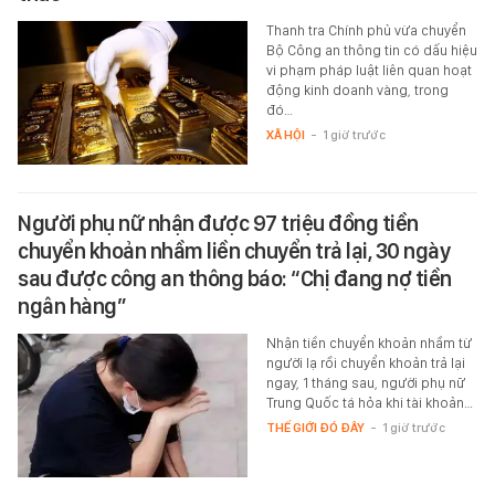
Thanh tra Chính phủ vừa chuyển
Bộ Công an thông tin có dấu hiệu
vi phạm pháp luật liên quan hoạt
động kinh doanh vàng, trong
đó…
XÃ HỘI
-
1 giờ trước
Người phụ nữ nhận được 97 triệu đồng tiền
chuyển khoản nhầm liền chuyển trả lại, 30 ngày
sau được công an thông báo: “Chị đang nợ tiền
ngân hàng”
Nhận tiền chuyển khoản nhầm từ
người lạ rồi chuyển khoản trả lại
ngay, 1 tháng sau, người phụ nữ
Trung Quốc tá hỏa khi tài khoản…
THẾ GIỚI ĐÓ ĐÂY
-
1 giờ trước