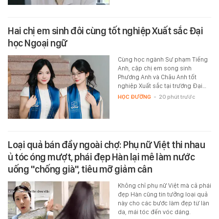
Hai chị em sinh đôi cùng tốt nghiệp Xuất sắc Đại
học Ngoại ngữ
Cùng học ngành Sư phạm Tiếng
Anh, cặp chị em song sinh
Phương Anh và Châu Anh tốt
nghiệp Xuất sắc tại trường Đại…
HỌC ĐƯỜNG
-
20 phút trước
Loại quả bán đầy ngoài chợ: Phụ nữ Việt thi nhau
ủ tóc óng mượt, phái đẹp Hàn lại mê làm nước
uống "chống già", tiêu mỡ giảm cân
Không chỉ phụ nữ Việt mà cả phái
đẹp Hàn cũng tin tưởng loại quả
này cho các bước làm đẹp từ làn
da, mái tóc đến vóc dáng.