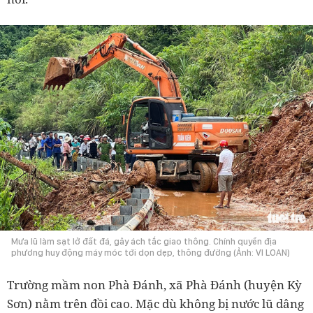
Mưa lũ làm sạt lở đất đá, gây ách tắc giao thông. Chính quyền địa
phương huy động máy móc tới dọn dẹp, thông đường (Ảnh: VI LOAN)
Trường mầm non Phà Đánh, xã Phà Đánh (huyện Kỳ
Sơn) nằm trên đồi cao. Mặc dù không bị nước lũ dâng