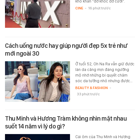
khó khăn "dở khóc dở cười".
CINE
-
16 phút trước
Cách uống nước hay giúp người đẹp 5x trẻ như
mới ngoài 30
Ở tuổi 52, Oh Na Ra vẫn giữ được
làn da căng mịn đáng ngưỡng
mộ nhờ những bí quyết chăm
sóc da tưởng nhỏ nhưng được…
BEAUTY & FASHION
-
33 phút trước
Thu Minh và Hương Tràm không nhìn mặt nhau
suốt 14 năm vì lý do gì?
Cái ôm của Thu Minh và Hương