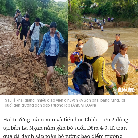
Sau lễ khai giảng, nhiều giáo viên ở huyện Kỳ Sơn phải băng rừng, lội
suối đến trường dọn dẹp trường lớp (Ảnh: VI LOAN)
Hai trường mầm non và tiểu học Chiêu Lưu 2 đóng
tại bản La Ngan nằm gần bờ suối. Đêm 4-9, lũ tràn
qua đã đánh sập toàn bộ tường bao điểm trường