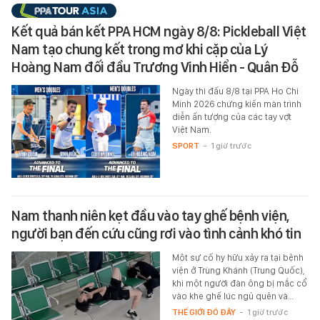
Kết quả bán kết PPA HCM ngày 8/8: Pickleball Việt
Nam tạo chung kết trong mơ khi cặp của Lý
Hoàng Nam đối đầu Trương Vinh Hiển - Quân Đỗ
Ngày thi đấu 8/8 tại PPA Ho Chi
Minh 2026 chứng kiến màn trình
diễn ấn tượng của các tay vợt
Việt Nam.
SPORT
-
1 giờ trước
Nam thanh niên kẹt đầu vào tay ghế bệnh viện,
người bạn đến cứu cũng rơi vào tình cảnh khó tin
Một sự cố hy hữu xảy ra tại bệnh
viện ở Trùng Khánh (Trung Quốc),
khi một người đàn ông bị mắc cổ
vào khe ghế lúc ngủ quên và…
THẾ GIỚI ĐÓ ĐÂY
-
1 giờ trước