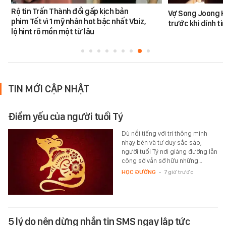
Rộ tin Trấn Thành đổi gấp kịch bản
Vợ Song Joong K
phim Tết vì 1 mỹ nhân hot bậc nhất Vbiz,
trước khi dính tin
lộ hint rõ mồn một từ lâu
TIN MỚI CẬP NHẬT
Điểm yếu của người tuổi Tý
Dù nổi tiếng với trí thông minh
nhạy bén và tư duy sắc sảo,
người tuổi Tý nơi giảng đường lẫn
công sở vẫn sở hữu những…
HỌC ĐƯỜNG
-
7 giờ trước
5 lý do nên dừng nhắn tin SMS ngay lập tức