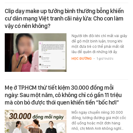
Clip dạy make up tưởng bình thường bỗng khiến
cư dân mạng Việt tranh cãi nảy lửa: Cho con làm
vậy có nên không?
Người lớn đôi khi chỉ mất vài giây
để gõ một bình luận, trong khi
một đứa trẻ có thể phải mất rất
lâu để quên đi những lời ấy.
HỌC ĐƯỜNG
-
1 giờ trước
Mẹ ở TP.HCM thử tiết kiệm 30.000 đồng mỗi
ngày: Sau một năm, cô không chỉ có gần 11 triệu
mà còn bỏ được thói quen khiến tiền “bốc hơi”
Mỗi ngày chuyển riêng 30.000
đồng, tương đương giá một cốc
đồ uống hoặc một đơn hàng
nhỏ, chị Minh Anh không nghĩ…