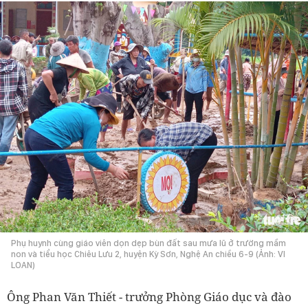
Phụ huynh cùng giáo viên dọn dẹp bùn đất sau mưa lũ ở trường mầm
non và tiểu học Chiêu Lưu 2, huyện Kỳ Sơn, Nghệ An chiều 6-9 (Ảnh: VI
LOAN)
Ông Phan Văn Thiết - trưởng Phòng Giáo dục và đào