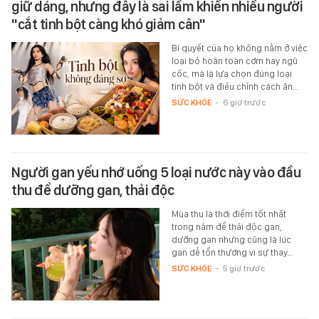
giữ dáng, nhưng đây là sai lầm khiến nhiều người
"cắt tinh bột càng khó giảm cân"
Bí quyết của họ không nằm ở việc
loại bỏ hoàn toàn cơm hay ngũ
cốc, mà là lựa chọn đúng loại
tinh bột và điều chỉnh cách ăn…
SỨC KHỎE
-
6 giờ trước
Người gan yếu nhớ uống 5 loại nước này vào đầu
thu để dưỡng gan, thải độc
Mùa thu là thời điểm tốt nhất
trong năm để thải độc gan,
dưỡng gan nhưng cũng là lúc
gan dễ tổn thương vì sự thay…
SỨC KHỎE
-
5 giờ trước