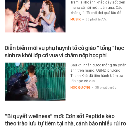
Tràm là khoảnh khắc gây sốt trên
mạng xã hội một tuần qua. Các
khán giả đã chờ đợi quá lâu để…
MUSIK
-
33 phút trước
Diễn biến mới vụ phụ huynh tố cô giáo "tống" học
sinh ra khỏi lớp cờ vua vì chậm nộp học phí
Sau khi nhận được thông tin phản
ánh trên mạng, UBND phường
Thanh Khê đã tiến hành kiểm tra
lớp học cờ vua.
HỌC ĐƯỜNG
-
35 phút trước
“Bí quyết wellness” mới: Cơn sốt Peptide kéo
theo trào lưu tự tiêm tại nhà, cảnh báo nhiều rủi ro