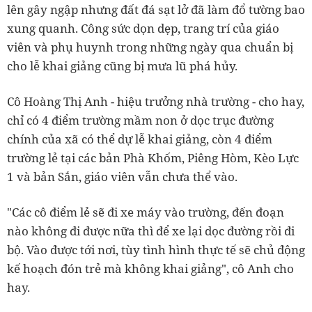
lên gây ngập nhưng đất đá sạt lở đã làm đổ tường bao
xung quanh. Công sức dọn dẹp, trang trí của giáo
viên và phụ huynh trong những ngày qua chuẩn bị
cho lễ khai giảng cũng bị mưa lũ phá hủy.
Cô Hoàng Thị Anh - hiệu trưởng nhà trường - cho hay,
chỉ có 4 điểm trường mầm non ở dọc trục đường
chính của xã có thể dự lễ khai giảng, còn 4 điểm
trường lẻ tại các bản Phà Khốm, Piêng Hòm, Kèo Lực
1 và bản Sắn, giáo viên vẫn chưa thể vào.
"Các cô điểm lẻ sẽ đi xe máy vào trường, đến đoạn
nào không đi được nữa thì để xe lại dọc đường rồi đi
bộ. Vào được tới nơi, tùy tình hình thực tế sẽ chủ động
kế hoạch đón trẻ mà không khai giảng", cô Anh cho
hay.