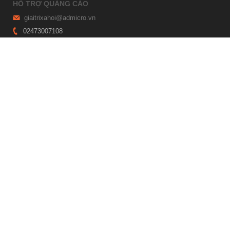
HỖ TRỢ QUẢNG CÁO
giaitrixahoi@admicro.vn
02473007108
TRỤ SỞ HÀ NỘI
Tầng 21, Tòa nhà Center Building, Hapulico Complex, Số 01, phố
Nguyễn Huy Tưởng, phường Thanh Xuân, thành phố Hà Nội
TRỤ SỞ TP.HỒ CHÍ MINH
Tầng 4, Tòa nhà 123, số 127 Võ Văn Tần, Phường Xuân Hòa, TPHCM
Giấy phép thiết lập trang thông tin điện tử tổng hợp trên mạng số
2215/GP-TTĐT do Sở Thông tin và Truyền thông Hà Nội cấp ngày 10
tháng 4 năm 2019
© Copyright 2007 - 2026 – Công ty Cổ phần VCCorp
Xem bản Desktop