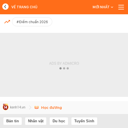
VỀ TRANG CHỦ
MỚI NHẤT
MỚI NHẤT
#Điểm chuẩn 2026
Xem thêm
Học đường
Bản tin
Nhân vật
Du học
Tuyển Sinh