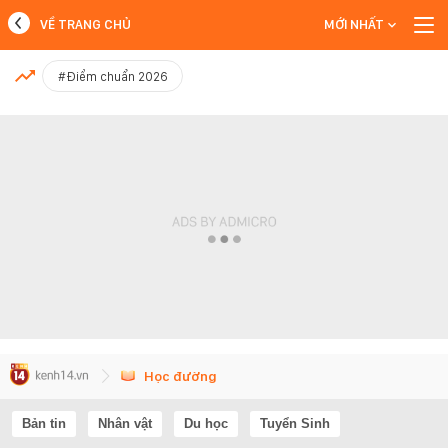
VỀ TRANG CHỦ
MỚI NHẤT
MỚI NHẤT
#Điểm chuẩn 2026
Xem thêm
Học đường
Bản tin
Nhân vật
Du học
Tuyển Sinh