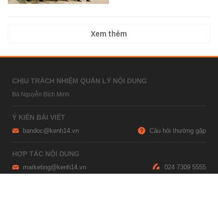
Xem thêm
CHỊU TRÁCH NHIỆM QUẢN LÝ NỘI DUNG
Bà Nguyễn Bích Minh
Ý KIẾN BÀI VIẾT
bandoc@kenh14.vn
Câu hỏi thường gặp
HỢP TÁC NỘI DUNG
marketing@kenh14.vn
024 7309 5555
HỖ TRỢ QUẢNG CÁO
giaitrixahoi@admicro.vn