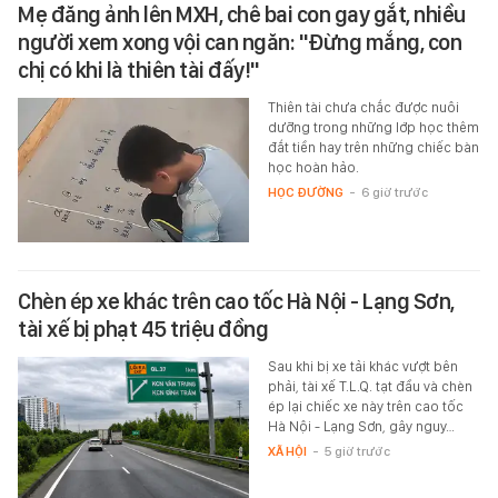
Mẹ đăng ảnh lên MXH, chê bai con gay gắt, nhiều
người xem xong vội can ngăn: "Đừng mắng, con
chị có khi là thiên tài đấy!"
Thiên tài chưa chắc được nuôi
dưỡng trong những lớp học thêm
đắt tiền hay trên những chiếc bàn
học hoàn hảo.
HỌC ĐƯỜNG
-
6 giờ trước
Chèn ép xe khác trên cao tốc Hà Nội - Lạng Sơn,
tài xế bị phạt 45 triệu đồng
Sau khi bị xe tải khác vượt bên
phải, tài xế T.L.Q. tạt đầu và chèn
ép lại chiếc xe này trên cao tốc
Hà Nội - Lạng Sơn, gây nguy…
XÃ HỘI
-
5 giờ trước