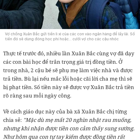
Vợ chồng Xuân Bắc gửi tiền lì xì của các con vào ngân hàng để lấy lãi. Số
tiền đó sẽ dùng đóng học phí hoặc... cưới vợ cho các cậu nhóc
Thực tế trước đó, nhiều lần Xuân Bắc cùng vợ đã dạy
các con bài học để trân trọng giá trị đồng tiền. Ở
trong nhà, 2 cậu bé sẽ phụ mẹ làm việc nhà và được
trả tiền. Bù lại nếu mắc lỗi hoặc cãi lời cha mẹ thì sẽ
bị phạt tiền. Số tiền này sẽ được vợ Xuân Bắc trả tiền
rõ ràng sau mỗi ngày công.
Về cách giáo dục này của bà xã Xuân Bắc chị từng
chia sẻ:
"Mặc dù mẹ mất 20 nghìn nhặt rau muống,
nhưng khi nhận được tiền con cảm thấy sung sướng.
Như hôm qua con tự tay kiếm được đồng tiền rất