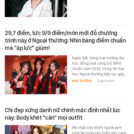
29,7 điểm, tức 9/9 điểm/môn mới đỗ chương
trình này ở Ngoại thương: Nhìn bảng điểm chuẩn
mà "áp lực" giùm!
Ngày 9/8, hàng loạt trường đại
học đồng loạt công bố điểm
chuẩn năm 2026, trong đó Đại
học Ngoại thương tiếp tục gây…
HỌC ĐƯỜNG
-
5 giờ trước
Chị đẹp xứng danh nữ chính mặc đỉnh nhất lúc
này: Body khét "cân" mọi outfit
Mỹ nhân này khiến người xem
phải ấn tượng khi biến mọi cảnh