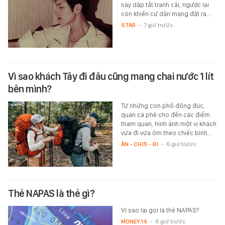
này dập tắt tranh cãi, ngược lại
còn khiến cư dân mạng đặt ra…
STAR
-
7 giờ trước
Vì sao khách Tây đi đâu cũng mang chai nước 1 lít
bên mình?
Từ những con phố đông đúc,
quán cà phê cho đến các điểm
tham quan, hình ảnh một vị khách
vừa đi vừa ôm theo chiếc bình…
ĂN - CHƠI - ĐI
-
6 giờ trước
Thẻ NAPAS là thẻ gì?
Vì sao lại gọi là thẻ NAPAS?
MONEY.14
-
6 giờ trước