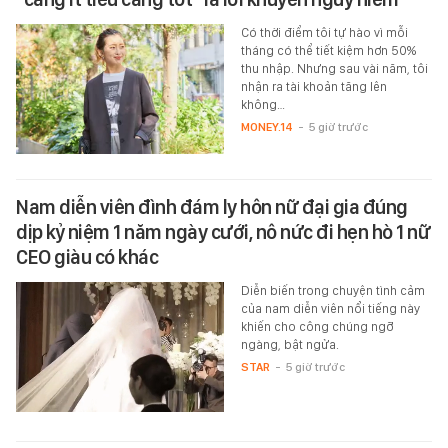
Có thời điểm tôi tự hào vì mỗi
tháng có thể tiết kiệm hơn 50%
thu nhập. Nhưng sau vài năm, tôi
nhận ra tài khoản tăng lên
không…
MONEY.14
-
5 giờ trước
Nam diễn viên đình đám ly hôn nữ đại gia đúng
dịp kỷ niệm 1 năm ngày cưới, nô nức đi hẹn hò 1 nữ
CEO giàu có khác
Diễn biến trong chuyện tình cảm
của nam diễn viên nổi tiếng này
khiến cho công chúng ngỡ
ngàng, bật ngửa.
STAR
-
5 giờ trước