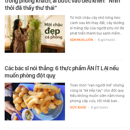
trong phòng khách, ai bước vào đều khen: “Nhìn
thôi đã thấy thư thái”
Từ một chậu cây nhỏ từng héo
cành sau khi thay đất, cây dương
xỉ măng tây của người phụ nữ đã
phát triển thành bụi xanh mềm…
XEM MUA LUÔN
-
6 giờ trước
Các bác sĩ nói thẳng: 6 thực phẩm ĂN ÍT LẠI nếu
muốn phòng đột quỵ
Toàn món "vạn người mê" nhưng
cũng là "kẻ tiếp tay" cho đột quỵ.
Nếu không muốn sớm nằm trong
phòng cấp cứu, tốt nhất bạn…
SỨC KHỎE
-
6 giờ trước