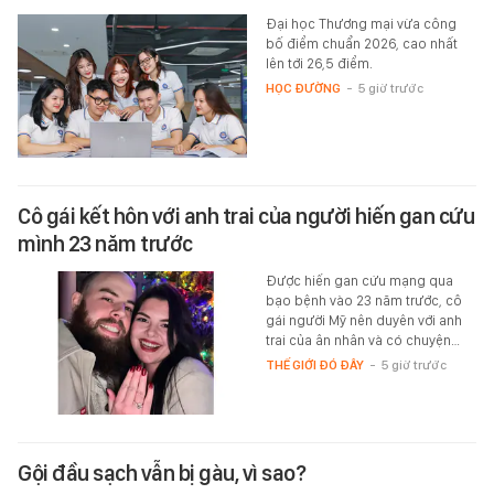
Đại học Thương mại vừa công
bố điểm chuẩn 2026, cao nhất
lên tới 26,5 điểm.
HỌC ĐƯỜNG
-
5 giờ trước
Cô gái kết hôn với anh trai của người hiến gan cứu
mình 23 năm trước
Được hiến gan cứu mạng qua
bạo bệnh vào 23 năm trước, cô
gái người Mỹ nên duyên với anh
trai của ân nhân và có chuyện…
THẾ GIỚI ĐÓ ĐÂY
-
5 giờ trước
Gội đầu sạch vẫn bị gàu, vì sao?