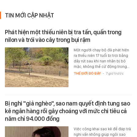
TIN MỚI CẬP NHẬT
Phát hiện một thiếu niên bị tra tấn, quấn trong
nilon và trói vào cây trong bụi rậm
Một người chạy bộ đã phát hiện
ra thiếu niên 17 tuổi bị trói bằng
dây rút sau khi nạn nhân bị bỏ
mặc, không thể cử động trong…
THẾ GIỚI ĐÓ ĐÂY
-
7 giờ trước
Bị nghi "giả nghèo", sao nam quyết định tung sao
kê ngân hàng rồi gây choáng với mức chi tiêu cả
năm chỉ 94.000 đồng
Việc công khai sao kê để đáp trả
nghi vấn không giúp ngôi sao