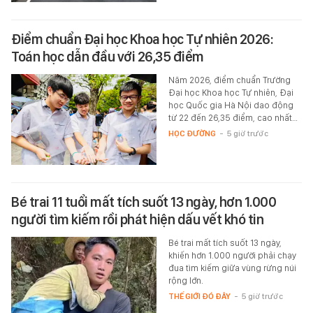
Điểm chuẩn Đại học Khoa học Tự nhiên 2026:
Toán học dẫn đầu với 26,35 điểm
Năm 2026, điểm chuẩn Trường
Đại học Khoa học Tự nhiên, Đại
học Quốc gia Hà Nội dao động
từ 22 đến 26,35 điểm, cao nhất…
HỌC ĐƯỜNG
-
5 giờ trước
Bé trai 11 tuổi mất tích suốt 13 ngày, hơn 1.000
người tìm kiếm rồi phát hiện dấu vết khó tin
Bé trai mất tích suốt 13 ngày,
khiến hơn 1.000 người phải chạy
đua tìm kiếm giữa vùng rừng núi
rộng lớn.
THẾ GIỚI ĐÓ ĐÂY
-
5 giờ trước