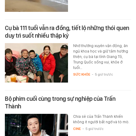
Cụ bà 111 tuổi vẫn ra đồng, tiết lộ những thói quen
duy trì suốt nhiều thập kỷ
Nhờ thường xuyên vận động, ăn
ngủ khoa học và giữ tâm hướng
thiện, cụ bà tại tỉnh Giang Tô,
Trung Quốc sống vui, khỏe ở
tuổi…
SỨC KHỎE
-
5 giờ trước
Bộ phim cuối cùng trong sự nghiệp của Trấn
Thành
Chia sẻ của Trấn Thành khiến
không ít người bất ngờ và tò mò.
CINE
-
5 giờ trước