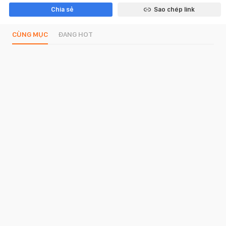
Chia sẻ
Sao chép link
CÙNG MỤC
ĐANG HOT