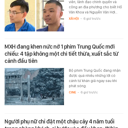
viên, lãnh đạo chính quyền và
công an địa phương cho biết Hồ
Văn Khoa và Nguyễn Văn Hợi…
XÃ HỘI
-
6 giờ trước
MXH đang khen nức nở 1 phim Trung Quốc mới
chiếu: 4 tập không một chi tiết thừa, xuất sắc từ
cảnh đầu tiên
Bộ phim Trung Quốc đang nhận
được quá nhiều những lời có
cánh từ khán giả ngay sau khi
phát sóng.
CINE
-
6 giờ trước
Người phụ nữ chỉ đặt một chậu cây 4 năm tuổi