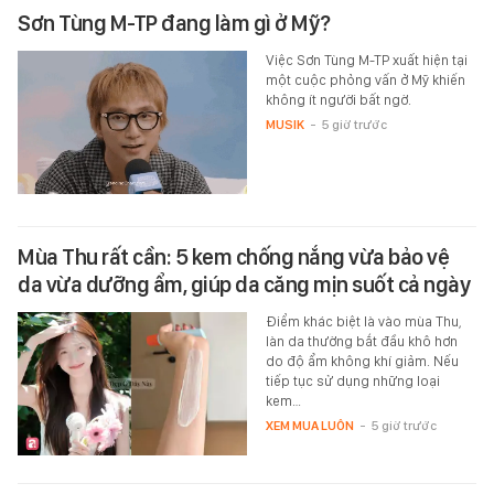
Sơn Tùng M-TP đang làm gì ở Mỹ?
Việc Sơn Tùng M-TP xuất hiện tại
một cuộc phỏng vấn ở Mỹ khiến
không ít người bất ngờ.
MUSIK
-
5 giờ trước
Mùa Thu rất cần: 5 kem chống nắng vừa bảo vệ
da vừa dưỡng ẩm, giúp da căng mịn suốt cả ngày
Điểm khác biệt là vào mùa Thu,
làn da thường bắt đầu khô hơn
do độ ẩm không khí giảm. Nếu
tiếp tục sử dụng những loại
kem…
XEM MUA LUÔN
-
5 giờ trước