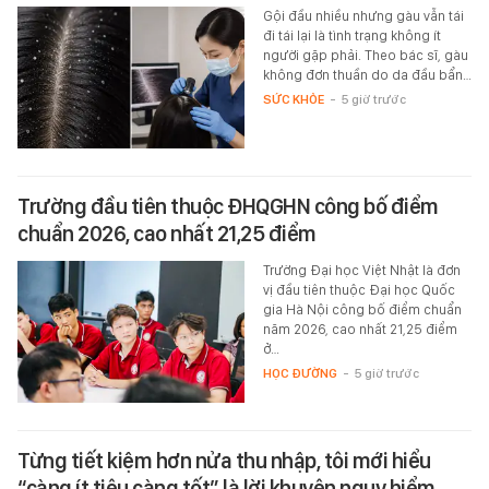
Gội đầu nhiều nhưng gàu vẫn tái
đi tái lại là tình trạng không ít
người gặp phải. Theo bác sĩ, gàu
không đơn thuần do da đầu bẩn…
SỨC KHỎE
-
5 giờ trước
Trường đầu tiên thuộc ĐHQGHN công bố điểm
chuẩn 2026, cao nhất 21,25 điểm
Trường Đại học Việt Nhật là đơn
vị đầu tiên thuộc Đại học Quốc
gia Hà Nội công bố điểm chuẩn
năm 2026, cao nhất 21,25 điểm
ở…
HỌC ĐƯỜNG
-
5 giờ trước
Từng tiết kiệm hơn nửa thu nhập, tôi mới hiểu
“càng ít tiêu càng tốt” là lời khuyên nguy hiểm