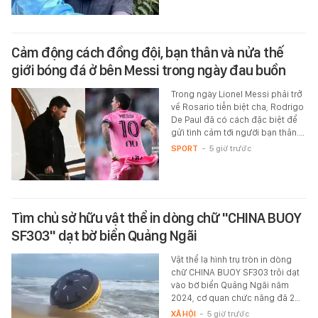
Cảm động cách đồng đội, bạn thân và nửa thế
giới bóng đá ở bên Messi trong ngày đau buồn
Trong ngày Lionel Messi phải trở
về Rosario tiễn biệt cha, Rodrigo
De Paul đã có cách đặc biệt để
gửi tình cảm tới người bạn thân.…
SPORT
-
5 giờ trước
Tìm chủ sở hữu vật thể in dòng chữ "CHINA BUOY
SF303" dạt bờ biển Quảng Ngãi
Vật thể lạ hình trụ tròn in dòng
chữ CHINA BUOY SF303 trôi dạt
vào bờ biển Quảng Ngãi năm
2024, cơ quan chức năng đã 2…
XÃ HỘI
-
5 giờ trước