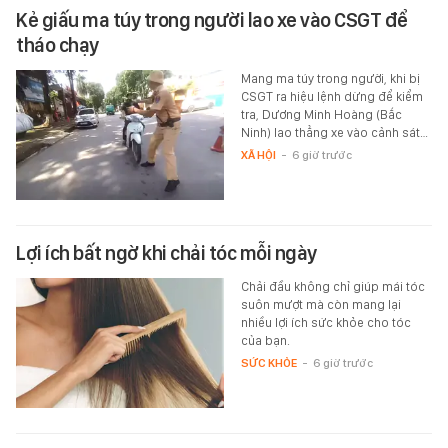
Kẻ giấu ma túy trong người lao xe vào CSGT để
tháo chạy
Mang ma túy trong người, khi bị
CSGT ra hiệu lệnh dừng để kiểm
tra, Dương Minh Hoàng (Bắc
Ninh) lao thẳng xe vào cảnh sát…
XÃ HỘI
-
6 giờ trước
Lợi ích bất ngờ khi chải tóc mỗi ngày
Chải đầu không chỉ giúp mái tóc
suôn mượt mà còn mang lại
nhiều lợi ích sức khỏe cho tóc
của bạn.
SỨC KHỎE
-
6 giờ trước