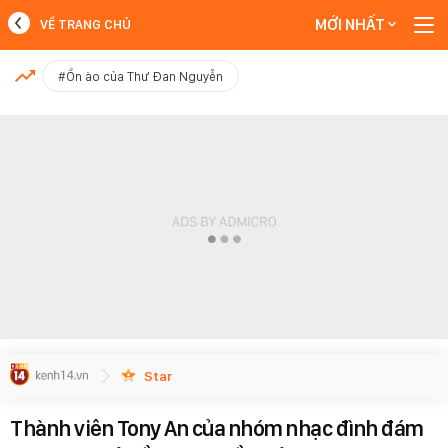
MỚI NHẤT
VỀ TRANG CHỦ
MỚI NHẤT
#Ồn ào của Thư Đan Nguyễn
Xem thêm
Star
Thành viên Tony An của nhóm nhạc đình đám