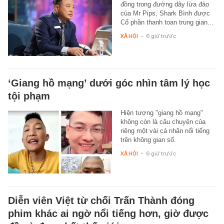
đồng trong đường dây lừa đảo
của Mr Pips, Shark Bình được
Cổ phần thanh toan trung gian…
XÃ HỘI
-
6 giờ trước
‘Giang hồ mạng’ dưới góc nhìn tâm lý học
tội phạm
Hiện tượng "giang hồ mạng"
không còn là câu chuyện của
riêng một vài cá nhân nổi tiếng
trên không gian số.
XÃ HỘI
-
6 giờ trước
Diễn viên Việt từ chối Trấn Thành đóng
phim khác ai ngờ nổi tiếng hơn, giờ được