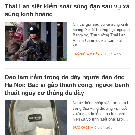
Thái Lan siết kiểm soát súng đạn sau vụ xả
súng kinh hoàng
Chỉ vài giờ sau vụ xả súng kinh
hoàng ở một trường học ngoại ô
Bangkok, Thủ tướng Thái Lan
Anutin Charnvirakul cam kết
sẽ…
THẾ GIỚI ĐÓ ĐÂY
-
7 giờ trước
Dao lam nằm trong dạ dày người đàn ông
Hà Nội: Bác sĩ gắp thành công, người bệnh
thoát nguy cơ thủng dạ dày
Người bệnh nhập viện trong tình
trạng đau vùng thượng vị, nuốt
vướng và lo lắng sau khi phát
hiện đã vô tình nuốt phải lưỡi…
SỨC KHỎE
-
6 giờ trước