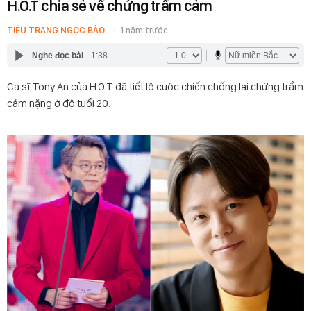
H.O.T chia sẻ về chứng trầm cảm
TIÊU TRANG NGỌC BẢO
1 năm trước
Nghe đọc bài
1:38
Ca sĩ Tony An của H.O.T đã tiết lộ cuộc chiến chống lại chứng trầm
cảm nặng ở độ tuổi 20.