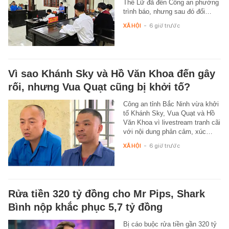
Thế Lữ đã đến Công an phường
trình báo, nhưng sau đó đối…
XÃ HỘI
-
6 giờ trước
Vì sao Khánh Sky và Hồ Văn Khoa đến gây
rối, nhưng Vua Quạt cũng bị khởi tố?
Công an tỉnh Bắc Ninh vừa khởi
tố Khánh Sky, Vua Quạt và Hồ
Văn Khoa vì livestream tranh cãi
với nội dung phản cảm, xúc…
XÃ HỘI
-
6 giờ trước
Rửa tiền 320 tỷ đồng cho Mr Pips, Shark
Bình nộp khắc phục 5,7 tỷ đồng
Bị cáo buộc rửa tiền gần 320 tỷ