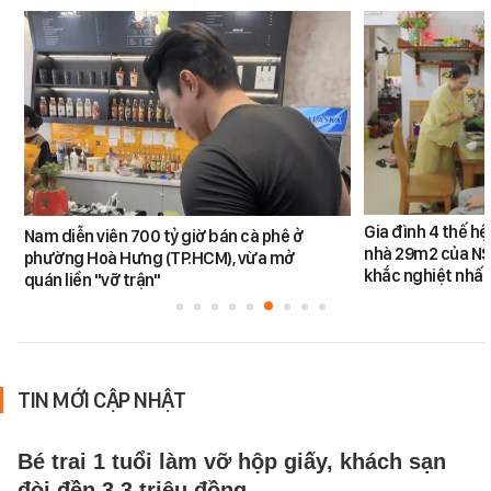
Gia đình 4 thế h
Nam diễn viên 700 tỷ giờ bán cà phê ở
nhà 29m2 của NS
phường Hoà Hưng (TP.HCM), vừa mở
khắc nghiệt nhất
quán liền "vỡ trận"
TIN MỚI CẬP NHẬT
Bé trai 1 tuổi làm vỡ hộp giấy, khách sạn
đòi đền 3,3 triệu đồng