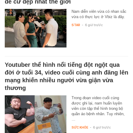
đề cử đẹp nhất thế giới
Nam diễn viên vừa có nhan sắc
vừa có thực lực ở Vbiz là đây.
STAR
-
6 giờ trước
Youtuber thể hình nổi tiếng đột ngột qua
đời ở tuổi 34, video cuối cùng anh đăng lên
mạng khiến nhiều người vừa giận vừa
thương
Trong đoạn video cuối cùng
được ghi lại, nam huấn luyện
viên còn tập thể hình trong bộ
quần áo bệnh nhân. Tuy nhiên,
…
SỨC KHỎE
-
6 giờ trước