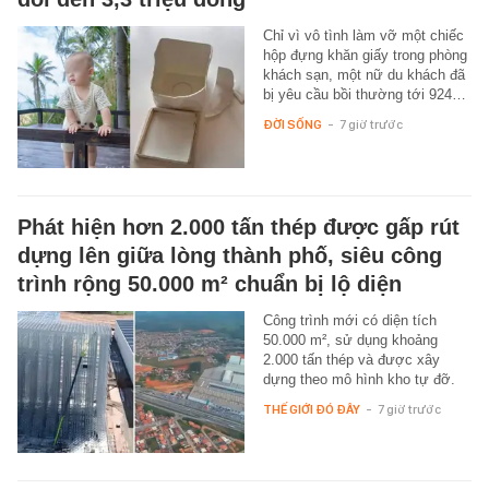
Chỉ vì vô tình làm vỡ một chiếc
hộp đựng khăn giấy trong phòng
khách sạn, một nữ du khách đã
bị yêu cầu bồi thường tới 924…
ĐỜI SỐNG
-
7 giờ trước
Phát hiện hơn 2.000 tấn thép được gấp rút
dựng lên giữa lòng thành phố, siêu công
trình rộng 50.000 m² chuẩn bị lộ diện
Công trình mới có diện tích
50.000 m², sử dụng khoảng
2.000 tấn thép và được xây
dựng theo mô hình kho tự đỡ.
THẾ GIỚI ĐÓ ĐÂY
-
7 giờ trước