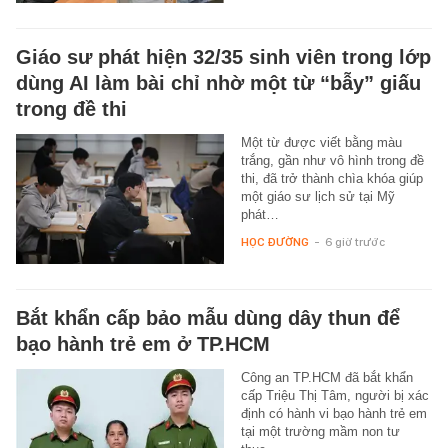
Giáo sư phát hiện 32/35 sinh viên trong lớp
dùng AI làm bài chỉ nhờ một từ “bẫy” giấu
trong đề thi
Một từ được viết bằng màu
trắng, gần như vô hình trong đề
thi, đã trở thành chìa khóa giúp
một giáo sư lịch sử tại Mỹ
phát…
HỌC ĐƯỜNG
-
6 giờ trước
Bắt khẩn cấp bảo mẫu dùng dây thun để
bạo hành trẻ em ở TP.HCM
Công an TP.HCM đã bắt khẩn
cấp Triệu Thị Tâm, người bị xác
định có hành vi bạo hành trẻ em
tại một trường mầm non tư