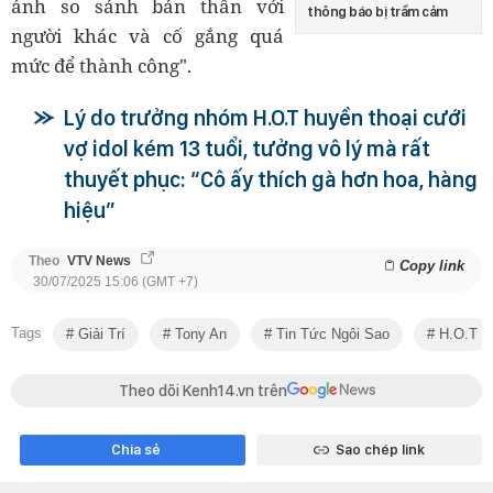
ảnh so sánh bản thân với
thông báo bị trầm cảm
người khác và cố gắng quá
mức để thành công".
Lý do trưởng nhóm H.O.T huyền thoại cưới
vợ idol kém 13 tuổi, tưởng vô lý mà rất
thuyết phục: “Cô ấy thích gà hơn hoa, hàng
hiệu”
Theo
VTV News
Copy link
30/07/2025 15:06 (GMT +7)
Tags
Giải Trí
Tony An
Tin Tức Ngôi Sao
H.O.T
Theo dõi Kenh14.vn trên
Chia sẻ
Sao chép link