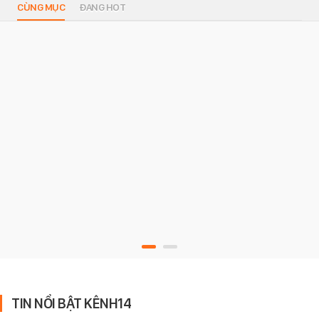
CÙNG MỤC
ĐANG HOT
TIN NỔI BẬT KÊNH14