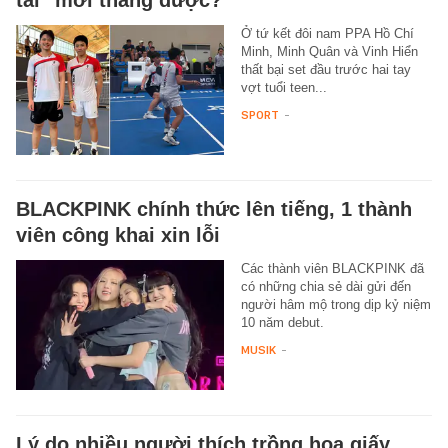
tai" mới thắng được?
Ở tứ kết đôi nam PPA Hồ Chí
Minh, Minh Quân và Vinh Hiển
thất bại set đầu trước hai tay
vợt tuổi teen...
SPORT
-
BLACKPINK chính thức lên tiếng, 1 thành
viên công khai xin lỗi
Các thành viên BLACKPINK đã
có những chia sẻ dài gửi đến
người hâm mộ trong dịp kỷ niệm
10 năm debut.
MUSIK
-
Lý do nhiều người thích trồng hoa giấy