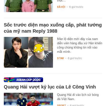
thục…
XÃ HỘI
-
6 giờ trước
Sốc trước diện mạo xuống cấp, phát tướng
của mỹ nam Reply 1988
Màn lộ diện mới đây của nam
diễn viên hàng đầu xứ Hàn khiến
công chúng không tin nổi vào
mắt mình.
STAR
-
6 giờ trước
Quang Hải vượt kỷ lục của Lê Công Vinh
Quang Hải đi vào lịch sử bóng
đá Việt Nam.
SPORT
-
6 giờ trước