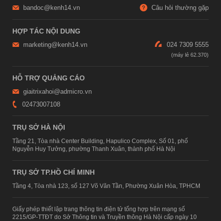
bandoc@kenh14.vn
Câu hỏi thường gặp
HỢP TÁC NỘI DUNG
marketing@kenh14.vn
024 7309 5555
HỖ TRỢ QUẢNG CÁO
giaitrixahoi@admicro.vn
02473007108
TRỤ SỞ HÀ NỘI
Tầng 21, Tòa nhà Center Building, Hapulico Complex, Số 01, phố
Nguyễn Huy Tưởng, phường Thanh Xuân, thành phố Hà Nội
TRỤ SỞ TP.HỒ CHÍ MINH
Tầng 4, Tòa nhà 123, số 127 Võ Văn Tần, Phường Xuân Hòa, TPHCM
Giấy phép thiết lập trang thông tin điện tử tổng hợp trên mạng số
2215/GP-TTĐT do Sở Thông tin và Truyền thông Hà Nội cấp ngày 10