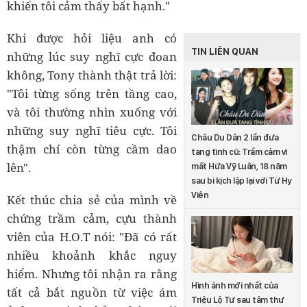
khiến tôi cảm thấy bất hạnh."
Khi được hỏi liệu anh có
TIN LIÊN QUAN
những lúc suy nghĩ cực đoan
không, Tony thành thật trả lời:
"Tôi từng sống trên tầng cao,
và tôi thường nhìn xuống với
những suy nghĩ tiêu cực. Tôi
Châu Du Dân 2 lần đưa
thậm chí còn từng cầm dao
tang tình cũ: Trầm cảm vì
lên".
mất Hứa Vỹ Luân, 18 năm
sau bi kịch lặp lại với Từ Hy
Viên
Kết thúc chia sẻ của mình về
chứng trầm cảm, cựu thành
viên của H.O.T nói: "Đã có rất
nhiều khoảnh khắc nguy
hiểm. Nhưng tôi nhận ra rằng
Hình ảnh mới nhất của
tất cả bắt nguồn từ việc ám
Triệu Lộ Tư sau tâm thư