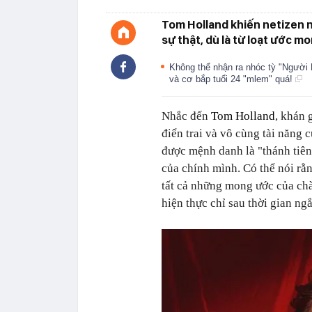
Tom Holland khiến netizen 
sự thật, dù là từ loạt ước m
Không thể nhận ra nhóc tỳ "Người 
và cơ bắp tuổi 24 "mlem" quá!
Nhắc đến
Tom Holland
, khán 
điển trai và vô cùng tài năng
được mệnh danh là "thánh tiên
của chính mình. Có thể nói rằ
tất cả những mong ước của chà
hiện thực chỉ sau thời gian ng