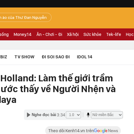
n ào của Thư Đan Nguyễn
 sống
Money.14
Ăn - Chơi - Đi
Xã hội
Sức khỏe
Tek-life
Học
BIZ
TV SHOW
ĐI SOI SAO ĐI
IDOL 14
 Holland: Làm thế giới trầm
c ước thấy về Người Nhện và
daya
3:34
Nghe đọc bài
Theo dõi Kenh14.vn trên