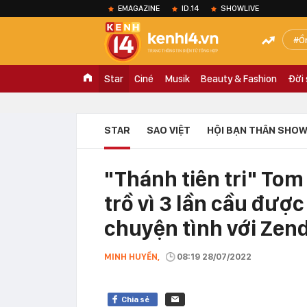
EMAGAZINE
ID.14
SHOWLIVE
Ồ
Star
Ciné
Musik
Beauty & Fashion
Đời
STAR
SAO VIỆT
HỘI BẠN THÂN SHOW
"Thánh tiên tri" Tom
trồ vì 3 lần cầu đượ
chuyện tình với Zen
MINH HUYỀN,
08:19 28/07/2022
Chia sẻ