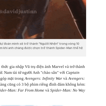
dự đoán mình sẽ trở thành "Người Nhện" trong vòng 10
ệm khi anh chàng được chọn trở thành Spider-Man thế hệ
thức gia nhập Vũ trụ điện ảnh Marvel và trở thành
sử. Nam tài tử người Anh "chào sân" với
Captain
c góp mặt trong
Avengers: Infinity War
và
Avengers:
chàng cũng có 3 bộ phim riêng đình đám không kém:
ider-Man: Far From Home
và
Spider-Man: No Way