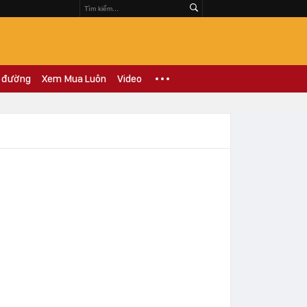
 đường
Xem Mua Luôn
Video