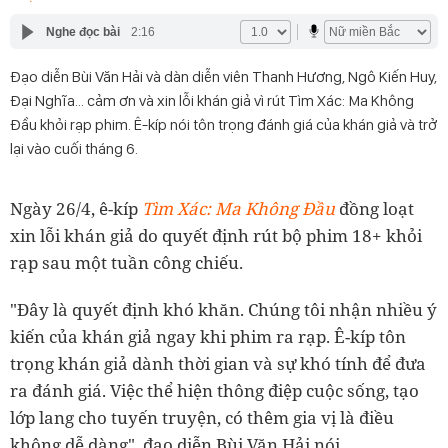
Nghe đọc bài
2:16
Đạo diễn Bùi Văn Hải và dàn diễn viên Thanh Hương, Ngô Kiến Huy,
Đại Nghĩa... cảm ơn và xin lỗi khán giả vì rút Tìm Xác: Ma Không
Đầu khỏi rạp phim. Ê-kíp nói tôn trọng đánh giá của khán giả và trở
lại vào cuối tháng 6.
Ngày 26/4, ê-kíp
Tìm Xác: Ma Không Đầu
đồng loạt
xin lỗi khán giả do quyết định rút bộ phim 18+ khỏi
rạp sau một tuần công chiếu.
"Đây là quyết định khó khăn. Chúng tôi nhận nhiều ý
kiến của khán giả ngay khi phim ra rạp. Ê-kíp tôn
trọng khán giả dành thời gian và sự khó tính để đưa
ra đánh giá. Việc thể hiện thông điệp cuộc sống, tạo
lớp lang cho tuyến truyện, có thêm gia vị là điều
không dễ dàng", đạo diễn Bùi Văn Hải nói.