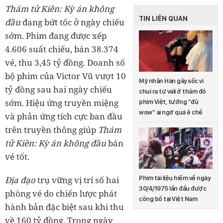
Thám tử Kiên: Kỳ án không
TIN LIÊN QUAN
đầu
đang bứt tốc ở ngày chiếu
sớm. Phim đang được xếp
4.606 suất chiếu, bán 38.374
vé, thu 3,45 tỷ đồng. Doanh số
bộ phim của Victor Vũ vượt 10
Mỹ nhân Hàn gây sốc vì
tỷ đồng sau hai ngày chiếu
chui ra từ vali ở thảm đỏ
sớm. Hiệu ứng truyền miệng
phim Việt, tưởng “đủ
wow” ai ngờ quá ê chề
và phản ứng tích cực ban đầu
trên truyền thông giúp
Thám
tử Kiên: Kỳ án không đầu
bán
vé tốt.
Địa đạo
trụ vững vị trí số hai
Phim tài liệu hiếm về ngày
30/4/1975 lần đầu được
phòng vé do chiến lược phát
công bố tại Việt Nam
hành bản đặc biệt sau khi thu
về 160 tỷ đồng. Trong ngày