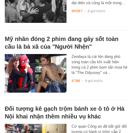
đại diện và cũng là một trong…
SPORT
-
6 giờ trước
Mỹ nhân đóng 2 phim đang gây sốt toàn
cầu là bà xã của "Người Nhện"
Zendaya là cái tên đang phủ
sóng toàn cầu khi xuất hiện
trong cả 2 phim bom tấn mùa hè
là "The Odyssey" và…
STAR
-
6 giờ trước
Đối tượng kê gạch trộm bánh xe ô tô ở Hà
Nội khai nhận thêm nhiều vụ khác
Cơ quan Công an đã bắt giữ đối
tượng có hành vi trộm cắp 2