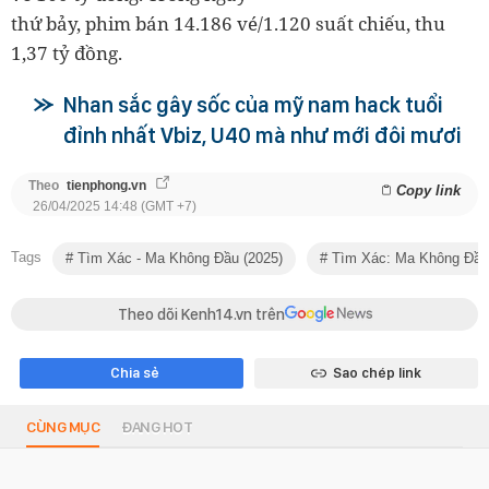
thứ bảy, phim bán 14.186 vé/1.120 suất chiếu, thu
1,37 tỷ đồng.
Nhan sắc gây sốc của mỹ nam hack tuổi
đỉnh nhất Vbiz, U40 mà như mới đôi mươi
Theo
tienphong.vn
Copy link
26/04/2025 14:48 (GMT +7)
Tags
Tìm Xác - Ma Không Đầu (2025)
Tìm Xác: Ma Không Đầu
Theo dõi Kenh14.vn trên
Chia sẻ
Sao chép link
CÙNG MỤC
ĐANG HOT