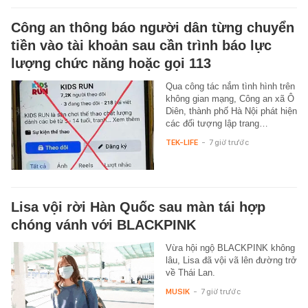
Công an thông báo người dân từng chuyển
tiền vào tài khoản sau cần trình báo lực
lượng chức năng hoặc gọi 113
Qua công tác nắm tình hình trên
không gian mạng, Công an xã Ô
Diên, thành phố Hà Nội phát hiện
các đối tượng lập trang…
TEK-LIFE
-
7 giờ trước
Lisa vội rời Hàn Quốc sau màn tái hợp
chóng vánh với BLACKPINK
Vừa hội ngộ BLACKPINK không
lâu, Lisa đã vội vã lên đường trở
về Thái Lan.
MUSIK
-
7 giờ trước