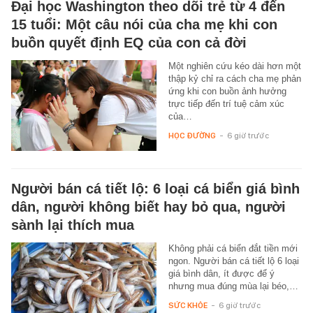
Đại học Washington theo dõi trẻ từ 4 đến
15 tuổi: Một câu nói của cha mẹ khi con
buồn quyết định EQ của con cả đời
Một nghiên cứu kéo dài hơn một
thập kỷ chỉ ra cách cha mẹ phản
ứng khi con buồn ảnh hưởng
trực tiếp đến trí tuệ cảm xúc
của…
HỌC ĐƯỜNG
-
6 giờ trước
Người bán cá tiết lộ: 6 loại cá biển giá bình
dân, người không biết hay bỏ qua, người
sành lại thích mua
Không phải cá biển đắt tiền mới
ngon. Người bán cá tiết lộ 6 loại
giá bình dân, ít được để ý
nhưng mua đúng mùa lại béo,…
SỨC KHỎE
-
6 giờ trước