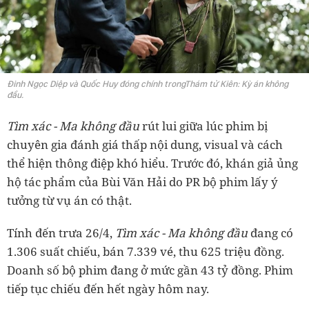
Đinh Ngọc Diệp và Quốc Huy đóng chính trongThám tử Kiên: Kỳ án không
đầu.
Tìm xác - Ma không đầu
rút lui giữa lúc phim bị
chuyên gia đánh giá thấp nội dung, visual và cách
thể hiện thông điệp khó hiểu. Trước đó, khán giả ủng
hộ tác phẩm của Bùi Văn Hải do PR bộ phim lấy ý
tưởng từ vụ án có thật.
Tính đến trưa 26/4,
Tìm xác - Ma không đầu
đang có
1.306 suất chiếu, bán 7.339 vé, thu 625 triệu đồng.
Doanh số bộ phim đang ở mức gần 43 tỷ đồng. Phim
tiếp tục chiếu đến hết ngày hôm nay.