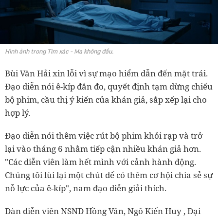
Hình ảnh trong Tìm xác - Ma không đầu.
Bùi Văn Hải xin lỗi vì sự mạo hiểm dẫn đến mặt trái.
Đạo diễn nói ê-kíp đắn đo, quyết định tạm dừng chiếu
bộ phim, cầu thị ý kiến của khán giả, sắp xếp lại cho
hợp lý.
Đạo diễn nói thêm việc rút bộ phim khỏi rạp và trở
lại vào tháng 6 nhằm tiếp cận nhiều khán giả hơn.
"Các diễn viên làm hết mình với cảnh hành động.
Chúng tôi lùi lại một chút để có thêm cơ hội chia sẻ sự
nỗ lực của ê-kíp", nam đạo diễn giải thích.
Dàn diễn viên NSND Hồng Vân, Ngô Kiến Huy , Đại