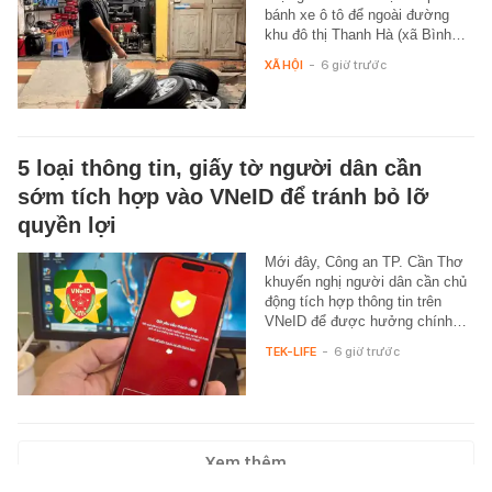
bánh xe ô tô để ngoài đường
khu đô thị Thanh Hà (xã Bình…
XÃ HỘI
-
6 giờ trước
5 loại thông tin, giấy tờ người dân cần
sớm tích hợp vào VNeID để tránh bỏ lỡ
quyền lợi
Mới đây, Công an TP. Cần Thơ
khuyến nghị người dân cần chủ
động tích hợp thông tin trên
VNeID để được hưởng chính…
TEK-LIFE
-
6 giờ trước
Xem thêm