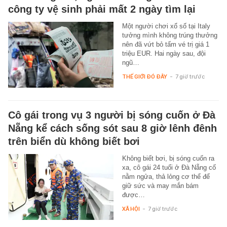
công ty vệ sinh phải mất 2 ngày tìm lại
Một người chơi xổ số tại Italy
tưởng mình không trúng thưởng
nên đã vứt bỏ tấm vé trị giá 1
triệu EUR. Hai ngày sau, đội
ngũ…
THẾ GIỚI ĐÓ ĐÂY
-
7 giờ trước
Cô gái trong vụ 3 người bị sóng cuốn ở Đà
Nẵng kể cách sống sót sau 8 giờ lênh đênh
trên biển dù không biết bơi
Không biết bơi, bị sóng cuốn ra
xa, cô gái 24 tuổi ở Đà Nẵng cố
nằm ngửa, thả lỏng cơ thể để
giữ sức và may mắn bám
được…
XÃ HỘI
-
7 giờ trước