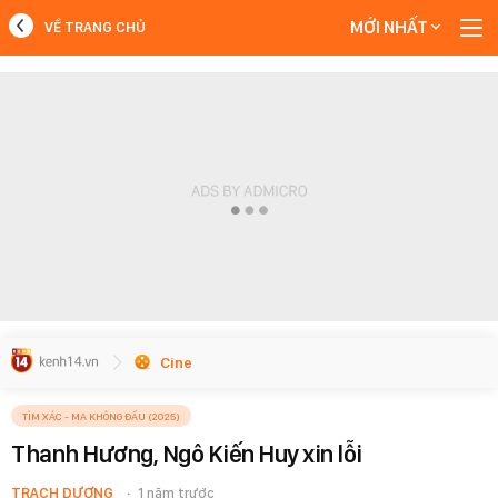
MỚI NHẤT
VỀ TRANG CHỦ
MỚI NHẤT
Xem thêm
Cine
TÌM XÁC - MA KHÔNG ĐẦU (2025)
Thanh Hương, Ngô Kiến Huy xin lỗi
TRẠCH DƯƠNG
1 năm trước