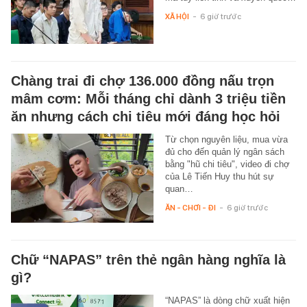
XÃ HỘI
-
6 giờ trước
Chàng trai đi chợ 136.000 đồng nấu trọn
mâm cơm: Mỗi tháng chỉ dành 3 triệu tiền
ăn nhưng cách chi tiêu mới đáng học hỏi
Từ chọn nguyên liệu, mua vừa
đủ cho đến quản lý ngân sách
bằng "hũ chi tiêu", video đi chợ
của Lê Tiến Huy thu hút sự
quan…
ĂN - CHƠI - ĐI
-
6 giờ trước
Chữ “NAPAS” trên thẻ ngân hàng nghĩa là
gì?
“NAPAS” là dòng chữ xuất hiện