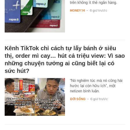
trên không ít thẻ ngân hàng.
MONEY.14
-
6 giờ trước
Kênh TikTok chỉ cách tự lấy bánh ở siêu
thị, order mì cay… hút cả triệu view: Vì sao
những chuyện tưởng ai cũng biết lại có
sức hút?
“Nó nghiêm túc mà nó cũng hài
hước lại còn hữu ích”, một
netizen bình luận.
ĐỜI SỐNG
-
6 giờ trước