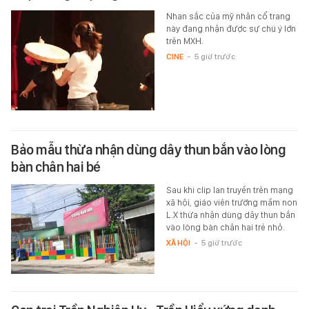
Nhan sắc của mỹ nhân cổ trang
này đang nhận được sự chú ý lớn
trên MXH.
CINE
-
5 giờ trước
Bảo mẫu thừa nhận dùng dây thun bắn vào lòng
bàn chân hai bé
Sau khi clip lan truyền trên mạng
xã hội, giáo viên trường mầm non
L.X thừa nhận dùng dây thun bắn
vào lòng bàn chân hai trẻ nhỏ.
XÃ HỘI
-
5 giờ trước