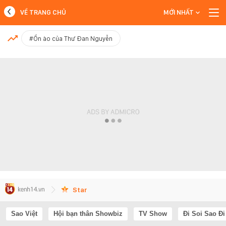
VỀ TRANG CHỦ
MỚI NHẤT
MỚI NHẤT
#Ồn ào của Thư Đan Nguyễn
Xem thêm
Star
Sao Việt
Hội bạn thân Showbiz
TV Show
Đi Soi Sao Đi