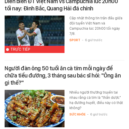
Diễn biến ĐT Việt Nam vs Campuchia lúc 20h00
tối nay: Đình Bắc, Quang Hải đá chính
Cập nhật thông tin trận đấu giữa
đội tuyển Việt Nam và
Campuchia lúc 20h00 tối ngày
7/8.
SPORT
-
6 giờ trước
TRỰC TIẾP
Người đàn ông 50 tuổi ăn cà tím mỗi ngày để
chữa tiểu đường, 3 tháng sau bác sĩ hỏi: "Ông ăn
gì thế?"
Nhiều người thường truyền tai
nhau rằng cà tím là "thần dược"
hạ đường huyết, điều này có thật
không?
SỨC KHỎE
-
6 giờ trước