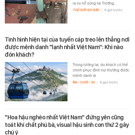
ra vụ nổ súng tại Trường…
THẾ GIỚI ĐÓ ĐÂY
-
6 giờ trước
Tình hình hiện tại của tuyến cáp treo lên thẳng nơi
được mệnh danh "lạnh nhất Việt Nam": Khi nào
đón khách?
Trong tương lai, du khách có thể
chinh phục đỉnh núi thường được
mệnh danh là
ĂN - CHƠI - ĐI
-
6 giờ trước
"Hoa hậu nghèo nhất Việt Nam" đứng yên cũng
toát khí chất phú bà, visual hậu sinh con thứ 2 gây
chú ý