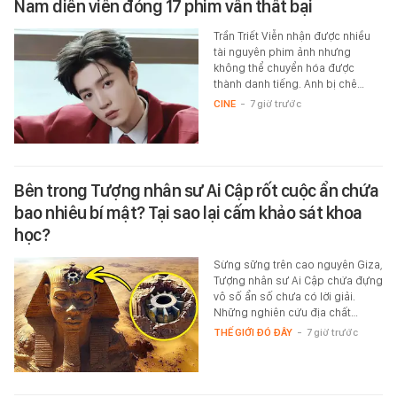
Nam diễn viên đóng 17 phim vẫn thất bại
Trần Triết Viễn nhận được nhiều
tài nguyên phim ảnh nhưng
không thể chuyển hóa được
thành danh tiếng. Anh bị chê…
CINE
-
7 giờ trước
Bên trong Tượng nhân sư Ai Cập rốt cuộc ẩn chứa
bao nhiêu bí mật? Tại sao lại cấm khảo sát khoa
học?
Sừng sững trên cao nguyên Giza,
Tượng nhân sư Ai Cập chứa đựng
vô số ẩn số chưa có lời giải.
Những nghiên cứu địa chất…
THẾ GIỚI ĐÓ ĐÂY
-
7 giờ trước