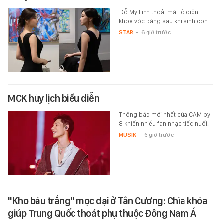
Đỗ Mỹ Linh thoải mái lộ diện
khoe vóc dáng sau khi sinh con.
STAR
-
6 giờ trước
MCK hủy lịch biểu diễn
Thông báo mới nhất của CAM by
8 khiến nhiều fan nhạc tiếc nuối.
MUSIK
-
6 giờ trước
"Kho báu trắng" mọc dại ở Tân Cương: Chìa khóa
giúp Trung Quốc thoát phụ thuộc Đông Nam Á