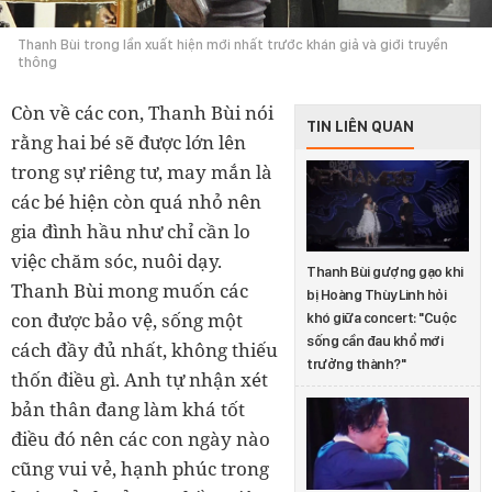
Thanh Bùi trong lần xuất hiện mới nhất trước khán giả và giới truyền
thông
Còn về các con, Thanh Bùi nói
TIN LIÊN QUAN
rằng hai bé sẽ được lớn lên
trong sự riêng tư, may mắn là
các bé hiện còn quá nhỏ nên
gia đình hầu như chỉ cần lo
việc chăm sóc, nuôi dạy.
Thanh Bùi gượng gạo khi
Thanh Bùi mong muốn các
bị Hoàng Thùy Linh hỏi
con được bảo vệ, sống một
khó giữa concert: "Cuộc
sống cần đau khổ mới
cách đầy đủ nhất, không thiếu
trưởng thành?"
thốn điều gì. Anh tự nhận xét
bản thân đang làm khá tốt
điều đó nên các con ngày nào
cũng vui vẻ, hạnh phúc trong