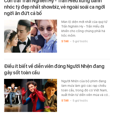
Con trai Trần Nghiên Hy - Trần Hiểu xứng danh
nhóc tỳ đẹp nhất showbiz, vẻ ngoài soái ca ngời
ngời ăn đứt cả bố
Màn lộ diện mới nhất của quý tử
Trần Nghiên Hy - Trần Hiểu đã
khiến cho công chúng phải há
hốc mồm.
STAR
-
5 giờ trước
Điều ít biết về diễn viên đóng Người Nhện đang
gây sốt toàn cầu
Người Nhện của bộ phim đang
làm mưa làm gió các rạp chiếu
toàn cầu, trong đó có Việt Nam,
xuất thân từ diễn viên múa và có…
STAR
-
5 giờ trước