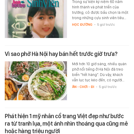
Trong sự kiện kỷ niệm 60 năm
hình thành và phát triển của
trường, cô được bầu chọn là một
trong những cựu sinh viên tiêu…
HỌC ĐƯỜNG
-
5 giờ trước
Vì sao phở Hà Nội hay bán hết trước giờ trưa?
Mới hơn 10 giờ sáng, nhiều quán
phở nổi tiếng ở Hà Nội đã treo
biển "hết hàng". Dù vậy, khách
vẫn lục tục kéo đến, có người…
ĂN - CHƠI - ĐI
-
5 giờ trước
Phát hiện 1 mỹ nhân cổ trang Việt đẹp như bước
ra từ tranh lụa, một ánh nhìn thoáng qua cũng mê
hoặc hàng triệu người