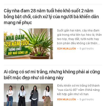
Cây nha đam 28 năm tuổi héo khô suốt 2 năm
bỗng bật chồi, cách xử lý của người bà khiến dân
mạng nể phục
Suốt gần hai năm, cây nha đam
già trong nhà liên tục héo lá, thân
teo tóp, thay đất, tưới nước hay
bón phân đều không cải thiện.…
XEM MUA LUÔN
-
5 giờ trước
Ai cũng có sơ mi trắng, nhưng không phải ai cũng
biết mặc đẹp như cô nàng này
Điều khiến sơ mi trắng trở thành
"vua của tủ đồ" nằm ở khả năng
kết hợp gần như vô hạn.
XEM MUA LUÔN
-
5 giờ trước