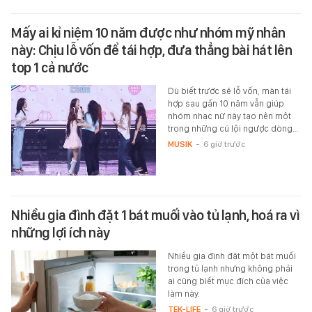
Mấy ai kỉ niệm 10 năm được như nhóm mỹ nhân
này: Chịu lỗ vốn để tái hợp, đưa thẳng bài hát lên
top 1 cả nước
Dù biết trước sẽ lỗ vốn, màn tái
hợp sau gần 10 năm vẫn giúp
nhóm nhạc nữ này tạo nên một
trong những cú lội ngược dòng…
MUSIK
-
6 giờ trước
Nhiều gia đình đặt 1 bát muối vào tủ lạnh, hoá ra vì
những lợi ích này
Nhiều gia đình đặt một bát muối
trong tủ lạnh nhưng không phải
ai cũng biết mục đích của việc
làm này.
TEK-LIFE
-
6 giờ trước