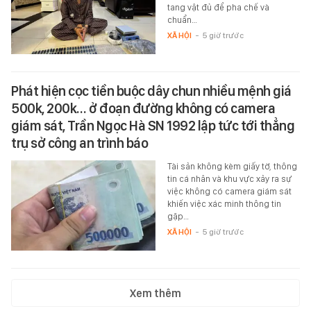
tang vật đủ để pha chế và
chuẩn…
XÃ HỘI
-
5 giờ trước
Phát hiện cọc tiền buộc dây chun nhiều mệnh giá
500k, 200k… ở đoạn đường không có camera
giám sát, Trần Ngọc Hà SN 1992 lập tức tới thẳng
trụ sở công an trình báo
Tài sản không kèm giấy tờ, thông
tin cá nhân và khu vực xảy ra sự
việc không có camera giám sát
khiến việc xác minh thông tin
gặp…
XÃ HỘI
-
5 giờ trước
Xem thêm