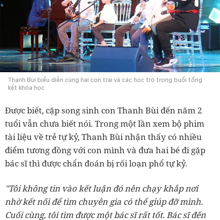
Thanh Bùi biểu diễn cùng hai con trai và các học trò trong buổi tổng
kết khóa học
Được biết, cặp song sinh con Thanh Bùi đến năm 2
tuổi vẫn chưa biết nói. Trong một lần xem bộ phim
tài liệu về trẻ tự kỷ, Thanh Bùi nhận thấy có nhiều
điểm tương đồng với con mình và đưa hai bé đi gặp
bác sĩ thì được chẩn đoán bị rối loạn phổ tự kỷ.
"Tôi không tin vào kết luận đó nên chạy khắp nơi
nhờ kết nối để tìm chuyên gia có thể giúp đỡ mình.
Cuối cùng, tôi tìm được một bác sĩ rất tốt. Bác sĩ đến