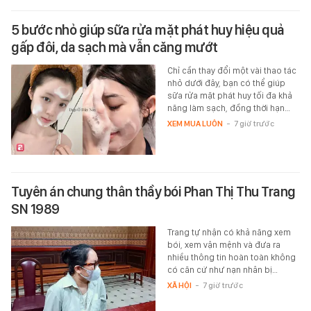
5 bước nhỏ giúp sữa rửa mặt phát huy hiệu quả
gấp đôi, da sạch mà vẫn căng mướt
Chỉ cần thay đổi một vài thao tác
nhỏ dưới đây, bạn có thể giúp
sữa rửa mặt phát huy tối đa khả
năng làm sạch, đồng thời hạn…
XEM MUA LUÔN
-
7 giờ trước
Tuyên án chung thân thầy bói Phan Thị Thu Trang
SN 1989
Trang tự nhận có khả năng xem
bói, xem vận mệnh và đưa ra
nhiều thông tin hoàn toàn không
có căn cứ như nạn nhân bị…
XÃ HỘI
-
7 giờ trước