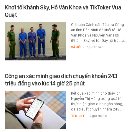
Khởi tố Khánh Sky, Hồ Văn Khoa và TikToker Vua
Quạt
Cơ quan Cảnh sát điều tra Công
an tỉnh Bắc Ninh đã khởi tố Hồ
Văn Khoa và Nguyễn Văn Hợi
(Khánh Sky) về tội Gây rối trật tự…
XÃ HỘI
-
7 giờ trước
Công an xác minh giao dịch chuyển khoản 243
triệu đồng vào lúc 14 giờ 25 phút
Kết quả xác minh cho thấy, chị
Nguyễn Thị Hằng trong quá trình
thực hiện giao dịch ngân hàng,
đã sơ suất chuyển nhầm 243…
TEK-LIFE
-
7 giờ trước