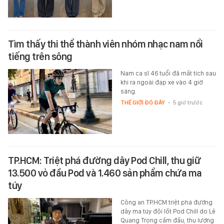
Tìm thấy thi thể thành viên nhóm nhạc nam nổi
tiếng trên sông
Nam ca sĩ 46 tuổi đã mất tích sau
khi ra ngoài đạp xe vào 4 giờ
sáng.
THẾ GIỚI ĐÓ ĐÂY
-
5 giờ trước
TP.HCM: Triệt phá đường dây Pod Chill, thu giữ
13.500 vỏ đầu Pod và 1.460 sản phẩm chứa ma
túy
Công an TP.HCM triệt phá đường
dây ma túy đội lốt Pod Chill do Lê
Quang Trọng cầm đầu, thu lượng