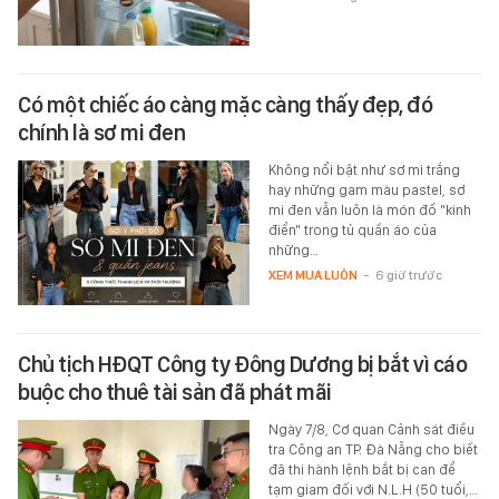
Có một chiếc áo càng mặc càng thấy đẹp, đó
chính là sơ mi đen
Không nổi bật như sơ mi trắng
hay những gam màu pastel, sơ
mi đen vẫn luôn là món đồ "kinh
điển" trong tủ quần áo của
những…
XEM MUA LUÔN
-
6 giờ trước
Chủ tịch HĐQT Công ty Đông Dương bị bắt vì cáo
buộc cho thuê tài sản đã phát mãi
Ngày 7/8, Cơ quan Cảnh sát điều
tra Công an TP. Đà Nẵng cho biết
đã thi hành lệnh bắt bị can để
tạm giam đối với N.L.H (50 tuổi,…