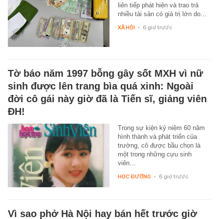
liên tiếp phát hiện và trao trả
nhiều tài sản có giá trị lớn do…
XÃ HỘI
-
6 giờ trước
Tờ báo năm 1997 bỗng gây sốt MXH vì nữ
sinh được lên trang bìa quá xinh: Ngoài
đời cô gái này giờ đã là Tiến sĩ, giảng viên
ĐH!
Trong sự kiện kỷ niệm 60 năm
hình thành và phát triển của
trường, cô được bầu chọn là
một trong những cựu sinh
viên…
HỌC ĐƯỜNG
-
6 giờ trước
Vì sao phở Hà Nội hay bán hết trước giờ