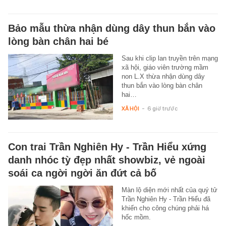
Bảo mẫu thừa nhận dùng dây thun bắn vào
lòng bàn chân hai bé
Sau khi clip lan truyền trên mạng
xã hội, giáo viên trường mầm
non L.X thừa nhận dùng dây
thun bắn vào lòng bàn chân
hai…
XÃ HỘI
-
6 giờ trước
Con trai Trần Nghiên Hy - Trần Hiểu xứng
danh nhóc tỳ đẹp nhất showbiz, vẻ ngoài
soái ca ngời ngời ăn đứt cả bố
Màn lộ diện mới nhất của quý tử
Trần Nghiên Hy - Trần Hiểu đã
khiến cho công chúng phải há
hốc mồm.