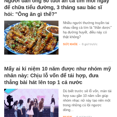
Người đàn ông 50 tuổi ăn cà tím mỗi ngày
để chữa tiểu đường, 3 tháng sau bác sĩ
hỏi: "Ông ăn gì thế?"
Nhiều người thường truyền tai
nhau rằng cà tím là "thần dược"
hạ đường huyết, điều này có
thật không?
SỨC KHỎE
-
6 giờ trước
Mấy ai kỉ niệm 10 năm được như nhóm mỹ
nhân này: Chịu lỗ vốn để tái hợp, đưa
thẳng bài hát lên top 1 cả nước
Dù biết trước sẽ lỗ vốn, màn tái
hợp sau gần 10 năm vẫn giúp
nhóm nhạc nữ này tạo nên một
trong những cú lội ngược
dòng…
MUSIK
-
6 giờ trước