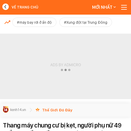
MỚI NHẤT
VỀ TRANG CHỦ
MỚI NHẤT
#máy bay rơi ở ấn độ
#Xung đột tại Trung Đông
Xem thêm
Thế Giới Đó Đây
Thang máy chung cư bị kẹt, người phụ nữ 49