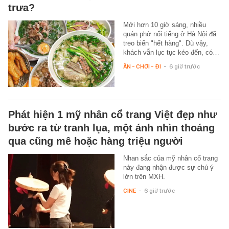
trưa?
Mới hơn 10 giờ sáng, nhiều
quán phở nổi tiếng ở Hà Nội đã
treo biển "hết hàng". Dù vậy,
khách vẫn lục tục kéo đến, có…
ĂN - CHƠI - ĐI
-
6 giờ trước
Phát hiện 1 mỹ nhân cổ trang Việt đẹp như
bước ra từ tranh lụa, một ánh nhìn thoáng
qua cũng mê hoặc hàng triệu người
Nhan sắc của mỹ nhân cổ trang
này đang nhận được sự chú ý
lớn trên MXH.
CINE
-
6 giờ trước