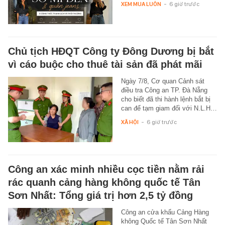
XEM MUA LUÔN
-
6 giờ trước
Chủ tịch HĐQT Công ty Đông Dương bị bắt
vì cáo buộc cho thuê tài sản đã phát mãi
Ngày 7/8, Cơ quan Cảnh sát
điều tra Công an TP. Đà Nẵng
cho biết đã thi hành lệnh bắt bị
can để tạm giam đối với N.L.H…
XÃ HỘI
-
6 giờ trước
Công an xác minh nhiều cọc tiền nằm rải
rác quanh cảng hàng không quốc tế Tân
Sơn Nhất: Tổng giá trị hơn 2,5 tỷ đồng
Công an cửa khẩu Cảng Hàng
không Quốc tế Tân Sơn Nhất