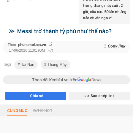
trong thang máy suốt 2
giờ, cầu cứu 50 lần nhưng
bảo vệ vẫn ngó lơ
Messi trở thành tỷ phú như thế nào?
Theo
phunumoi.net.vn
Copy link
17/06/2026 11:01 (GMT +7)
Tags
Tai Nạn
Thang Máy
Theo dõi Kenh14.vn trên
Chia sẻ
Sao chép link
CÙNG MỤC
ĐANG HOT