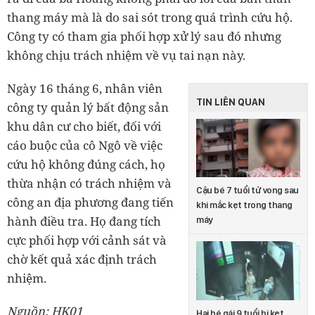
thang máy mà là do sai sót trong quá trình cứu hộ.
Công ty có tham gia phối hợp xử lý sau đó nhưng
không chịu trách nhiệm về vụ tai nạn này.
Ngày 16 tháng 6, nhân viên
TIN LIÊN QUAN
công ty quản lý bất động sản
khu dân cư cho biết, đối với
cáo buộc của cô Ngô về việc
cứu hộ không đúng cách, họ
thừa nhận có trách nhiệm và
Cậu bé 7 tuổi tử vong sau
công an địa phương đang tiến
khi mắc kẹt trong thang
hành điều tra. Họ đang tích
máy
cực phối hợp với cảnh sát và
chờ kết quả xác định trách
nhiệm.
Nguồn: HK01
Hai bé gái 9 tuổi bị kẹt