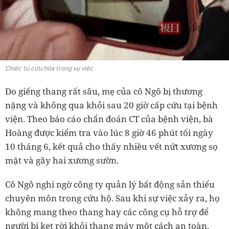
Chiếc tủ cứu hỏa trong vụ việc
Do giếng thang rất sâu, mẹ của cô Ngô bị thương
nặng và không qua khỏi sau 20 giờ cấp cứu tại bệnh
viện. Theo báo cáo chẩn đoán CT của bệnh viện, bà
Hoàng được kiểm tra vào lúc 8 giờ 46 phút tối ngày
10 tháng 6, kết quả cho thấy nhiều vết nứt xương sọ
mặt và gãy hai xương sườn.
Cô Ngô nghi ngờ công ty quản lý bất động sản thiếu
chuyên môn trong cứu hộ. Sau khi sự việc xảy ra, họ
không mang theo thang hay các công cụ hỗ trợ để
người bị kẹt rời khỏi thang máy một cách an toàn,