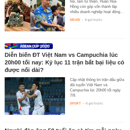
hội, làm từ thiện, Huấn Hoa
Hồng còn góp vốn thành lập
nhiều doanh nghiệp hoạt động…
XÃ HỘI
-
6 giờ trước
Diễn biến ĐT Việt Nam vs Campuchia lúc
20h00 tối nay: Kỷ lục 11 trận bất bại liệu có
được nối dài?
Cập nhật thông tin trận đấu giữa
đội tuyển Việt Nam và
Campuchia lúc 20h00 tối ngày
7/8.
SPORT
-
6 giờ trước