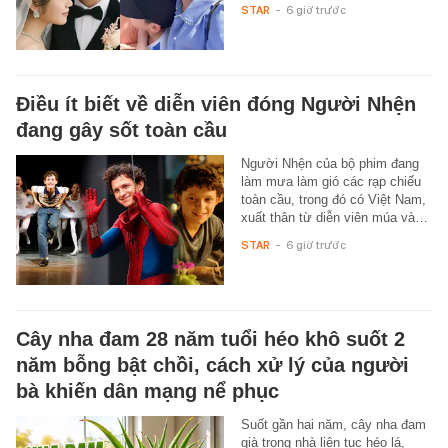
STAR
-
6 giờ trước
Điều ít biết về diễn viên đóng Người Nhện
đang gây sốt toàn cầu
Người Nhện của bộ phim đang
làm mưa làm gió các rạp chiếu
toàn cầu, trong đó có Việt Nam,
xuất thân từ diễn viên múa và…
STAR
-
6 giờ trước
Cây nha đam 28 năm tuổi héo khô suốt 2
năm bỗng bật chồi, cách xử lý của người
bà khiến dân mạng nể phục
Suốt gần hai năm, cây nha đam
già trong nhà liên tục héo lá,