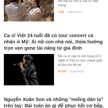
thu hút sự chú ý của cư dân
mạng.
CINE
-
5 giờ trước
Ca sĩ Việt 24 tuổi đã có tour concert cá
nhân ở Mỹ: Ái nữ con nhà nòi, thừa hưởng
trọn vẹn gene tài năng từ gia đình
Nữ ca sĩ này là một trong số ít
nghệ sĩ Việt có tour conert quốc
tế khi còn rất trẻ.
MUSIK
-
5 giờ trước
Nguyễn Xuân Son và những "miếng dán lạ"
trên tay: Bài toán ăn gì để phục hồi cơ bắp,