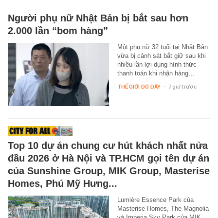
Người phụ nữ Nhật Bản bị bắt sau hơn
2.000 lần “bom hàng”
Một phụ nữ 32 tuổi tại Nhật Bản
vừa bị cảnh sát bắt giữ sau khi
nhiều lần lợi dụng hình thức
thanh toán khi nhận hàng…
THẾ GIỚI ĐÓ ĐÂY
-
7 giờ trước
Top 10 dự án chung cư hút khách nhất nửa
đầu 2026 ở Hà Nội và TP.HCM gọi tên dự án
của Sunshine Group, MIK Group, Masterise
Homes, Phú Mỹ Hưng...
Lumière Essence Park của
Masterise Homes, The Magnolia
và Imperia Sky Park của MIK