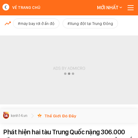
MỚI NHẤT
VỀ TRANG CHỦ
MỚI NHẤT
#máy bay rơi ở ấn độ
#Xung đột tại Trung Đông
Xem thêm
Thế Giới Đó Đây
Phát hiện hai tàu Trung Quốc nặng 306.000