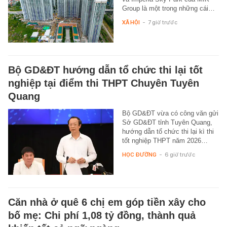
Group là một trong những cái…
XÃ HỘI
-
7 giờ trước
Bộ GD&ĐT hướng dẫn tổ chức thi lại tốt
nghiệp tại điểm thi THPT Chuyên Tuyên
Quang
Bộ GD&ĐT vừa có công văn gửi
Sở GD&ĐT tỉnh Tuyên Quang,
hướng dẫn tổ chức thi lại kì thi
tốt nghiệp THPT năm 2026…
HỌC ĐƯỜNG
-
6 giờ trước
Căn nhà ở quê 6 chị em góp tiền xây cho
bố mẹ: Chi phí 1,08 tỷ đồng, thành quả