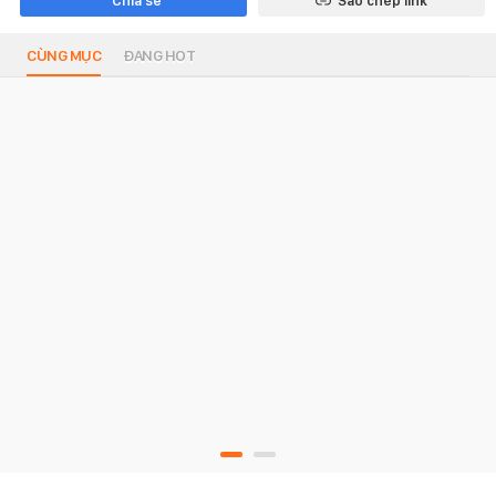
Chia sẻ
Sao chép link
CÙNG MỤC
ĐANG HOT