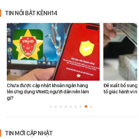
TIN NỔI BẬT KÊNH14
Chưa được cập nhật khoản ngân hàng
Đề xuất bổ sung 
lên ứng dụng VNeID, người dân nên làm
tố giác hành vi rử
gì?
TIN MỚI CẬP NHẬT