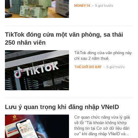
MONEY.14
-
5 giờ trước
TikTok đóng cửa một văn phòng, sa thải
250 nhân viên
TikTok đóng cửa văn phòng này
chỉ sau 2 năm thuê.
THẾ GIỚI ĐÓ ĐÂY
-
5 giờ trước
Lưu ý quan trọng khi đăng nhập VNeID
Cơ quan chức năng vừa lý giải
về lỗi "Tài khoản không khớp
thông tin tại Cơ sở dữ liệu dân
cư" khi đăng nhập VNeID và…