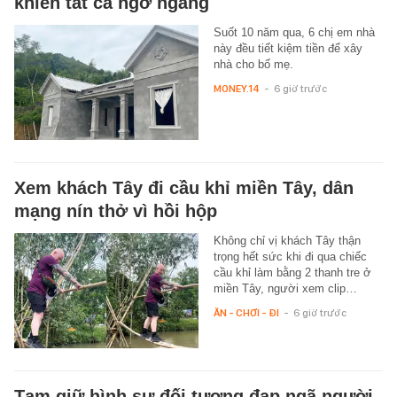
khiến tất cả ngỡ ngàng
Suốt 10 năm qua, 6 chị em nhà
này đều tiết kiệm tiền để xây
nhà cho bố mẹ.
MONEY.14
-
6 giờ trước
Xem khách Tây đi cầu khỉ miền Tây, dân
mạng nín thở vì hồi hộp
Không chỉ vị khách Tây thận
trọng hết sức khi đi qua chiếc
cầu khỉ làm bằng 2 thanh tre ở
miền Tây, người xem clip…
ĂN - CHƠI - ĐI
-
6 giờ trước
Tạm giữ hình sự đối tượng đạp ngã người