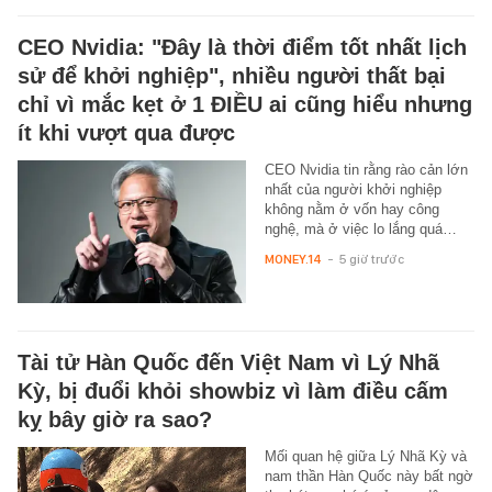
CEO Nvidia: "Đây là thời điểm tốt nhất lịch
sử để khởi nghiệp", nhiều người thất bại
chỉ vì mắc kẹt ở 1 ĐIỀU ai cũng hiểu nhưng
ít khi vượt qua được
CEO Nvidia tin rằng rào cản lớn
nhất của người khởi nghiệp
không nằm ở vốn hay công
nghệ, mà ở việc lo lắng quá…
MONEY.14
-
5 giờ trước
Tài tử Hàn Quốc đến Việt Nam vì Lý Nhã
Kỳ, bị đuổi khỏi showbiz vì làm điều cấm
kỵ bây giờ ra sao?
Mối quan hệ giữa Lý Nhã Kỳ và
nam thần Hàn Quốc này bất ngờ