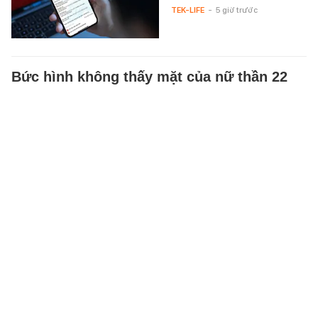
TEK-LIFE
-
5 giờ trước
Bức hình không thấy mặt của nữ thần 22
triệu fan
Bóng lưng của mỹ nhân này đủ
sức gây thương nhớ.
BEAUTY & FASHION
-
5 giờ trước
4 dấu hiệu nhận biết ngôi nhà có phong
thuỷ không thuận lợi
Những dấu hiệu này trong nhà
có thể báo hiệu nguồn năng
lượng không thuận lợi.