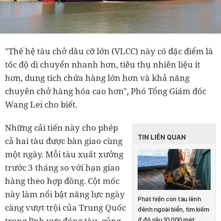
"Thế hệ tàu chở dầu cỡ lớn (VLCC) này có đặc điểm là
tốc độ di chuyển nhanh hơn, tiêu thụ nhiên liệu ít
hơn, dung tích chứa hàng lớn hơn và khả năng
chuyên chở hàng hóa cao hơn", Phó Tổng Giám đốc
Wang Lei cho biết.
Những cải tiến này cho phép
TIN LIÊN QUAN
cả hai tàu được bàn giao cùng
một ngày. Mỗi tàu xuất xưởng
trước 3 tháng so với hạn giao
hàng theo hợp đồng. Cột mốc
này làm nổi bật năng lực ngày
Phát hiện con tàu lênh
càng vượt trội của Trung Quốc
đênh ngoài biển, tìm kiếm
trong lĩnh vực đóng tàu, củng
ở độ sâu 10.000 mét,