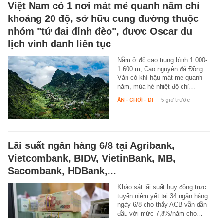
Việt Nam có 1 nơi mát mẻ quanh năm chỉ
khoảng 20 độ, sở hữu cung đường thuộc
nhóm "tứ đại đỉnh đèo", được Oscar du
lịch vinh danh liên tục
Nằm ở độ cao trung bình 1.000-
1.600 m, Cao nguyên đá Đồng
Văn có khí hậu mát mẻ quanh
năm, mùa hè nhiệt độ chỉ…
ĂN - CHƠI - ĐI
-
5 giờ trước
Lãi suất ngân hàng 6/8 tại Agribank,
Vietcombank, BIDV, VietinBank, MB,
Sacombank, HDBank,...
Khảo sát lãi suất huy động trực
tuyến niêm yết tại 34 ngân hàng
ngày 6/8 cho thấy ACB vẫn dẫn
đầu với mức 7,8%/năm cho…