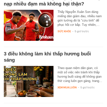
nạp nhiều đạm mà không hại thận?
Thấy Nguyễn Xuân Son dùng
miếng dán giảm đau, nhiều nam
giới tưởng đó là "cứu tinh" để
phục hồi cơ bắp. Tuy nhiên,…
SỨC KHỎE
-
5 giờ trước
3 điều không làm khi thắp hương buổi
sáng
Theo quan niệm dân gian, có
một số việc nên tránh khi thắp
hương buổi sáng để không gian
thờ cúng luôn gọn gàng, trang…
XEM MUA LUÔN
-
5 giờ trước